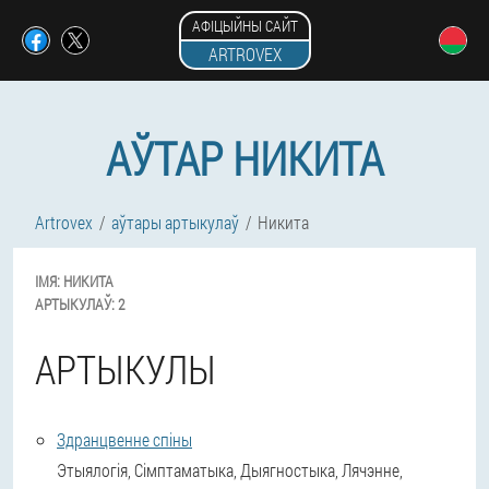
АФІЦЫЙНЫ САЙТ
ARTROVEX
АЎТАР НИКИТА
Artrovex
аўтары артыкулаў
Никита
ІМЯ:
НИКИТА
АРТЫКУЛАЎ:
2
АРТЫКУЛЫ
Здранцвенне спіны
Этыялогія, Сімптаматыка, Дыягностыка, Лячэнне,