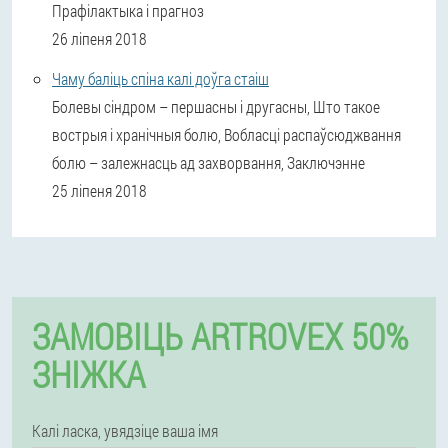
Прафілактыка і прагноз
26 ліпеня 2018
Чаму баліць спіна калі доўга стаіш
Болевы сіндром – першасны і другасны, Што такое
вострыя і хранічныя болю, Вобласці распаўсюджвання
болю – залежнасць ад захворвання, Заключэнне
25 ліпеня 2018
ЗАМОВІЦЬ ARTROVEX 50%
ЗНІЖКА
Калі ласка, увядзіце ваша імя