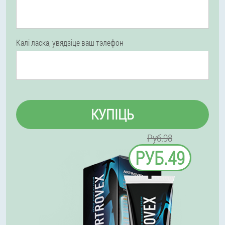
Калі ласка, увядзіце ваш тэлефон
КУПІЦЬ
Руб.98
РУБ.49