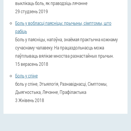
выклікаць боль, як праводзіць лячэнне
29 студзень 2019
Боль у вобласці паясніцы: прычыны, сімптомы, што
рабіць
Боль у паясніцы, напэўна, знаёмая практычна кожнаму
сучаснаму чалавеку. На працаздольнасць можа
паўплываць вялікае мноства разнастайных прычын.
15 верасень 2018
Боль у спіне
боль у спіне, Этыялогія, Разнавіднасці, Сімптомы,
Дыягностыка, Лячэнне, Прафілактыка
3 Жнівень 2018