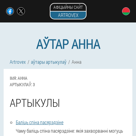
АФІЦЫЙНЫ САЙТ
ARTROVEX
АЎТАР АННА
Artrovex
аўтары артыкулаў
Анна
ІМЯ:
АННА
АРТЫКУЛАЎ:
3
АРТЫКУЛЫ
Баліць спіна пасярэдзіне
Чаму баліць спіна пасярэдзіне: якія захворванні могуць