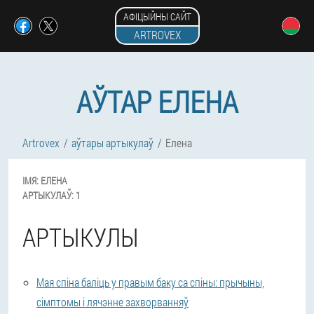
АФІЦЫЙНЫ САЙТ
ARTROVEX
АЎТАР ЕЛЕНА
Artrovex
аўтары артыкулаў
Елена
ІМЯ:
ЕЛЕНА
АРТЫКУЛАЎ:
1
АРТЫКУЛЫ
Мая спіна баліць у правым баку са спіны: прычыны,
сімптомы і лячэнне захворванняў