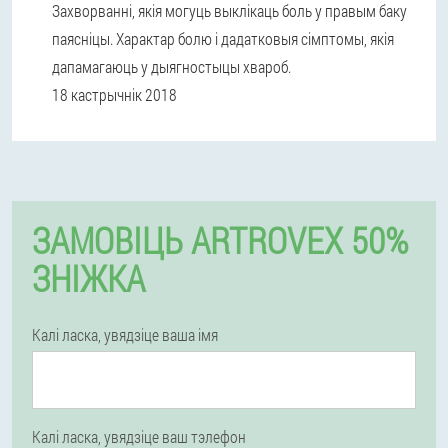
Захворванні, якія могуць выклікаць боль у правым баку
паясніцы. Характар болю і дадатковыя сімптомы, якія
дапамагаюць у дыягностыцы хвароб.
18 кастрычнік 2018
ЗАМОВІЦЬ ARTROVEX 50%
ЗНІЖКА
Калі ласка, увядзіце ваша імя
Калі ласка, увядзіце ваш тэлефон