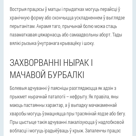
Вострыя працэсы ў матцы і прыдатках могуць перайсці ў
хранічную форму або скончыцца ускладненнем ў выглядзе
перытанітам. Акрамя таго, прычынай болю можа стаць
пазаматкавая цяжарнасць або самаадвольны аборт. Тады
вялікі рызыка ўнутранага крывацёку і шоку.
ЗАХВОРВАННІ НЫРАК І
МАЧАВОЙ БУРБАЛКІ
Болевыя адчуванні ў паясніцы разглядаюцца як адзін з
прыкмет нырачнай паталогіі – нефрыту. Як правіла, яны
маюць пастаянны характар, а ў выпадку мачакаменнай
хваробы могуць ўзмацняцца пры трасянінай яздзе або бегу.
Пры цыстыце такія адчуванні лакалізуюцца ў надлобковой
вобласці і могуць ірадыёўваць ў крыж. Запаленчы працэс