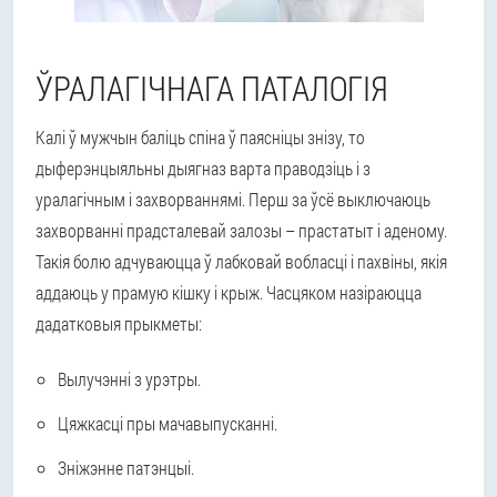
ЎРАЛАГІЧНАГА ПАТАЛОГІЯ
Калі ў мужчын баліць спіна ў паясніцы знізу, то
дыферэнцыяльны дыягназ варта праводзіць і з
уралагічным і захворваннямі. Перш за ўсё выключаюць
захворванні прадсталевай залозы – прастатыт і аденому.
Такія болю адчуваюцца ў лабковай вобласці і пахвіны, якія
аддаюць у прамую кішку і крыж. Часцяком назіраюцца
дадатковыя прыкметы:
Вылучэнні з урэтры.
Цяжкасці пры мачавыпусканні.
Зніжэнне патэнцыі.