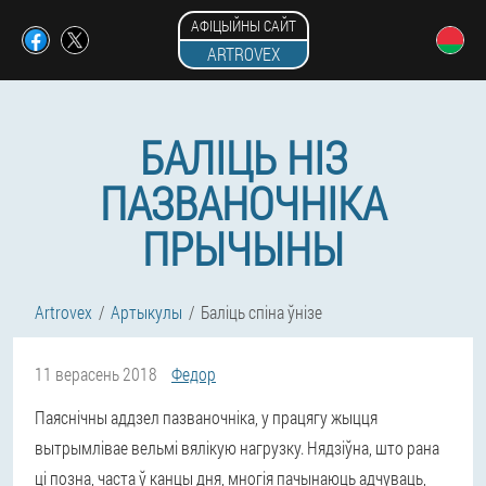
АФІЦЫЙНЫ САЙТ
ARTROVEX
БАЛІЦЬ НІЗ
ПАЗВАНОЧНІКА
ПРЫЧЫНЫ
Artrovex
Артыкулы
Баліць спіна ўнізе
11 верасень 2018
Федор
Паяснічны аддзел пазваночніка, у працягу жыцця
вытрымлівае вельмі вялікую нагрузку. Нядзіўна, што рана
ці позна, часта ў канцы дня, многія пачынаюць адчуваць,