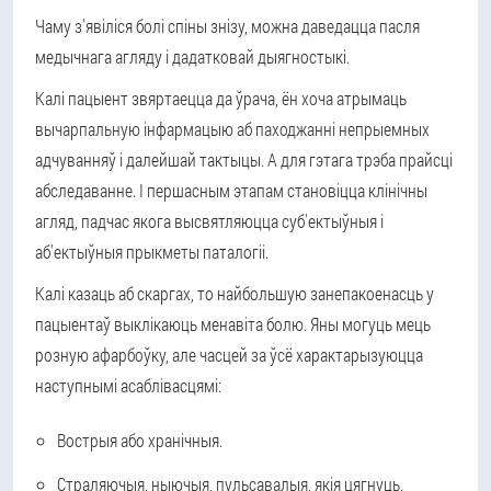
Чаму з'явіліся болі спіны знізу, можна даведацца пасля
медычнага агляду і дадатковай дыягностыкі.
Калі пацыент звяртаецца да ўрача, ён хоча атрымаць
вычарпальную інфармацыю аб паходжанні непрыемных
адчуванняў і далейшай тактыцы. А для гэтага трэба прайсці
абследаванне. І першасным этапам становіцца клінічны
агляд, падчас якога высвятляюцца суб'ектыўныя і
аб'ектыўныя прыкметы паталогіі.
Калі казаць аб скаргах, то найбольшую занепакоенасць у
пацыентаў выклікаюць менавіта болю. Яны могуць мець
розную афарбоўку, але часцей за ўсё характарызуюцца
наступнымі асаблівасцямі:
Вострыя або хранічныя.
Страляючыя, ныючыя, пульсавалыя, якія цягнуць,