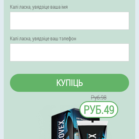
Калі ласка, увядзіце ваша імя
Калі ласка, увядзіце ваш тэлефон
КУПІЦЬ
Руб.98
РУБ.49