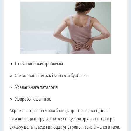
Гінекалагічныя праблемы.
Захворванні нырак і мачавой бурбалкі.
Ўралагічнага паталогія.
Хваробы кішачніка.
Акрамя таго, спіна можа балець пры цяжарнасці, калі
павышаецца нагрузка на паясніцу з-за зрушэння цэнтра
цяжару цела і расцягваюцца унутраныя звязкі малога таза.