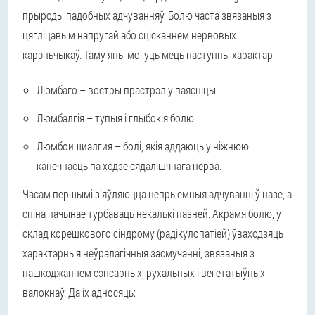
прыроды падобных адчуванняў. Болю часта звязаныя з
цягліцавым напругай або сцісканнем нервовых
карэньчыкаў. Таму яны могуць мець наступны характар:
Люмбаго – востры прастрэл у паясніцы.
Люмбалгія – тупыя і глыбокія болю.
Люмбоишиалгия – болі, якія аддаюць у ніжнюю
канечнасць па ходзе сядалішчнага нерва.
Часам першымі з'яўляюцца непрыемныя адчуванні ў назе, а
спіна пачынае турбаваць некалькі пазней. Акрамя болю, у
склад корешкового сіндрому (радікулопатіей) ўваходзяць
характэрныя неўралагічныя засмучэнні, звязаныя з
пашкоджаннем сэнсарных, рухальных і вегетатыўных
валокнаў. Да іх адносяць: