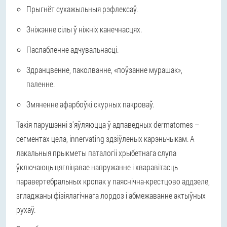
Прыгнёт сухажыльныя рэфлексаў.
Зніжэнне сілы ў ніжніх канечнасцях.
Паслабленне адчувальнасці.
Здранцвенне, паколванне, «поўзанне мурашак»,
паленне.
Змяненне афарбоўкі скурных пакроваў.
Такія парушэнні з'яўляюцца ў адпаведных dermatomes –
сегментах цела, innervating здзіўленых карэньчыкам. А
лакальныя прыкметы паталогіі хрыбетнага слупа
ўключаюць цягліцавае напружанне і хваравітасць
паравертебральных кропак у паяснічна-крестцово аддзеле,
згладжаны фізіялагічнага лордоз і абмежаванне актыўных
рухаў.