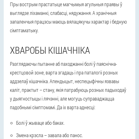
Пры вострым прастатыце магчымыя агульныя праявы ў
выглядзе ліхаманкі, слабасці, нядужання. А хранічныя
запаленчыя працэсы маюць вялацякучы характар і бедную
сімптаматыку.
ХВАРОБЫ КІШАЧНІКА
Разглядаючы пытанне аб паходжанні болі ў паяснічна-
крестцовой зоне, варта згадаць і пра паталогіі розных
аддзелаў кішачніка. Апендыцыт, неспецыфічны язвавы
каліт, практыт – стану, якія патрабуюць розных падыходаў
у дыягностыцы і лячэнні, але могуць суправаджацца
падобнымі сімптомамі. Да іх варта аднесці:
Болі ў жываце або баках.
Змена крэсла – завала або панос.