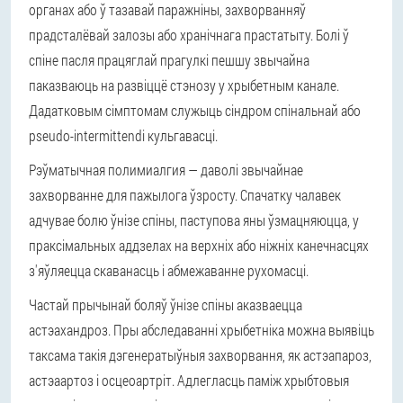
органах або ў тазавай паражніны, захворванняў
прадсталёвай залозы або хранічнага прастатыту. Болі ў
спіне пасля працяглай прагулкі пешшу звычайна
паказваюць на развіццё стэнозу у хрыбетным канале.
Дадатковым сімптомам служыць сіндром спінальнай або
pseudo-intermittendi кульгавасці.
Рэўматычная полимиалгия — даволі звычайнае
захворванне для пажылога ўзросту. Спачатку чалавек
адчувае болю ўнізе спіны, паступова яны ўзмацняюцца, у
праксімальных аддзелах на верхніх або ніжніх канечнасцях
з'яўляецца скаванасць і абмежаванне рухомасці.
Частай прычынай боляў ўнізе спіны аказваецца
астэахандроз. Пры абследаванні хрыбетніка можна выявіць
таксама такія дэгенератыўныя захворвання, як астэапароз,
астэаартоз і осцеоартріт. Адлегласць паміж хрыбтовыя