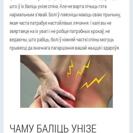
што ў іх баліць унізе спіна. Але не варта лічыць гэта
нармальным з'явай. Болі ў паясніцы маюць сваю прычыну,
якая часта патрабуе настойлівых лячэння. І калі вы не
звяртаеце на іх увагі і не робіце патрэбных крокаў, не
ведаючы, што рабіць, болі ў ніжняй часткі спіны могуць
прывесці да значнага пагаршэння вашай жыцця і здароўя.
ЧАМУ БАЛІЦЬ УНІЗЕ