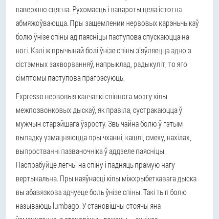
паверхню сцягна. Рухомасць і павароты цела істотна
абмяжоўваюцца. Пры защемлении нервовых карэньчыкаў
болю ўнізе спіны ад паясніцы паступова спускаюцца на
ногі. Калі ж прычынай болі ўнізе спіны з'яўляецца адно з
сістэмных захворванняў, напрыклад, радыкуліт, то яго
сімптомы паступова прагрэсуюць.
Expresso нервовыя канчаткі спіннога мозгу кілы
межпозвонковых дыскаў, як правіла, сустракаюцца ў
мужчын старэйшага ўзросту. Звычайна болю ў гэтым
выпадку узмацняюцца пры чханні, кашлі, смеху, нахілах,
выпростванні пазваночніка ў аддзеле паясніцы.
Паспрабуйце легчы на спіну і падняць прамую нагу
вертыкальна. Пры наяўнасці кілы міжхрыбеткавага дыска
вы абавязкова адчуеце боль ўнізе спіны. Такі тып болю
называюць lumbago. У становішчы стоячы яна