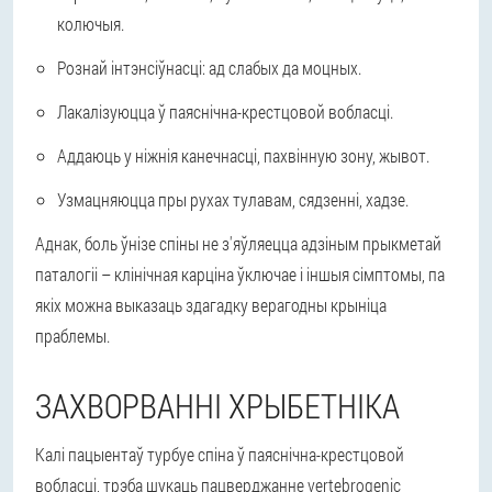
колючыя.
Рознай інтэнсіўнасці: ад слабых да моцных.
Лакалізуюцца ў паяснічна-крестцовой вобласці.
Аддаюць у ніжнія канечнасці, пахвінную зону, жывот.
Узмацняюцца пры рухах тулавам, сядзенні, хадзе.
Аднак, боль ўнізе спіны не з'яўляецца адзіным прыкметай
паталогіі – клінічная карціна ўключае і іншыя сімптомы, па
якіх можна выказаць здагадку верагодны крыніца
праблемы.
ЗАХВОРВАННІ ХРЫБЕТНІКА
Калі пацыентаў турбуе спіна ў паяснічна-крестцовой
вобласці, трэба шукаць пацверджанне vertebrogenic