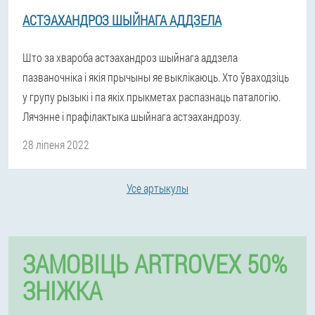
АСТЭАХАНДРОЗ ШЫЙНАГА АДДЗЕЛА
Што за хвароба астэахандроз шыйнага аддзела
пазваночніка і якія прычыны яе выклікаюць. Хто ўваходзіць
у групу рызыкі і па якіх прыкметах распазнаць паталогію.
Лячэнне і прафілактыка шыйнага астэахандрозу.
28 ліпеня 2022
Усе артыкулы
ЗАМОВІЦЬ ARTROVEX 50%
ЗНІЖКА