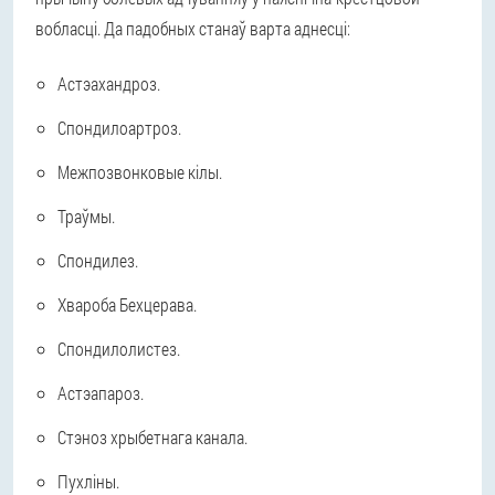
вобласці. Да падобных станаў варта аднесці:
Астэахандроз.
Спондилоартроз.
Межпозвонковые кілы.
Траўмы.
Спондилез.
Хвароба Бехцерава.
Спондилолистез.
Астэапароз.
Стэноз хрыбетнага канала.
Пухліны.