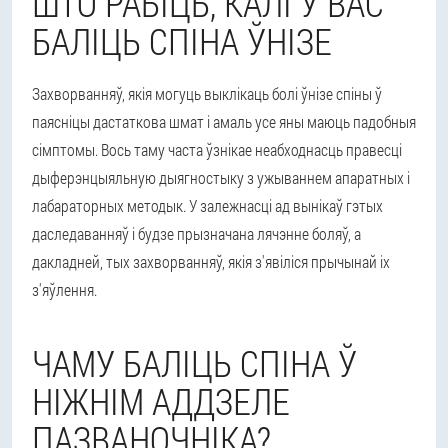
ШТО РАБІЦЬ, КАЛІ Ў ВАС
БАЛІЦЬ СПІНА ЎНІЗЕ
Захворванняў, якія могуць выклікаць болі ўнізе спіны ў
паясніцы дастаткова шмат і амаль усе яны маюць падобныя
сімптомы. Вось таму часта ўзнікае неабходнасць правесці
дыферэнцыяльную дыягностыку з ужываннем апаратных і
лабараторных методык. У залежнасці ад вынікаў гэтых
даследаванняў і будзе прызначана лячэнне боляў, а
дакладней, тых захворванняў, якія з'явіліся прычынай іх
з'яўлення.
ЧАМУ БАЛІЦЬ СПІНА Ў
НІЖНІМ АДДЗЕЛЕ
ПАЗВАНОЧНІКА?