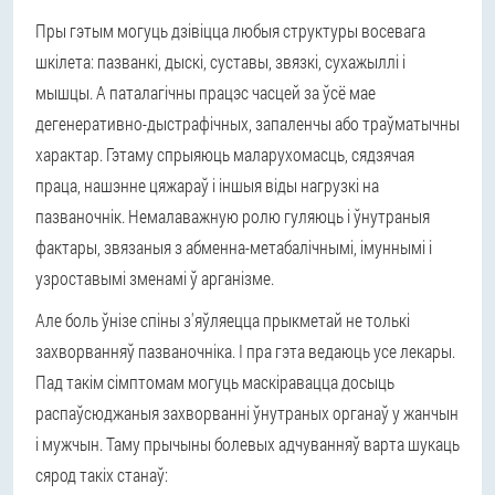
Пры гэтым могуць дзівіцца любыя структуры восевага
шкілета: пазванкі, дыскі, суставы, звязкі, сухажыллі і
мышцы. А паталагічны працэс часцей за ўсё мае
дегенеративно-дыстрафічных, запаленчы або траўматычны
характар. Гэтаму спрыяюць маларухомасць, сядзячая
праца, нашэнне цяжараў і іншыя віды нагрузкі на
пазваночнік. Немалаважную ролю гуляюць і ўнутраныя
фактары, звязаныя з абменна-метабалічнымі, імуннымі і
узроставымі зменамі ў арганізме.
Але боль ўнізе спіны з'яўляецца прыкметай не толькі
захворванняў пазваночніка. І пра гэта ведаюць усе лекары.
Пад такім сімптомам могуць маскіравацца досыць
распаўсюджаныя захворванні ўнутраных органаў у жанчын
і мужчын. Таму прычыны болевых адчуванняў варта шукаць
сярод такіх станаў: