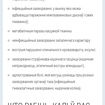
інфекцыйныя захворванні, у выніку якіх можа
адбывацца паражэнне міжпазванковых дыскаў і саміх
пазванкоў;
метабалічныя паразы касцяной тканіны
неінфекцыйныя захворванні запаленчага характару
вострыя парушэнні спинального кровазвароту, інсульт;
захворванні страўнікава-кішачнага гасцінца (кішачная
непраходнасць, атипичный востры апендыцыт);
адлюстраваныя болі, якія могуць узнікаць пры розных
захворваннях органаў таза (інфекцыйныя
гінекалагічныя захворванні, нырачная коліка).