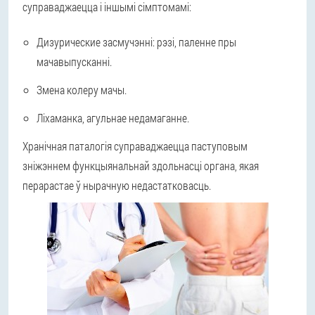
суправаджаецца і іншымі сімптомамі:
Дизурические засмучэнні: рэзі, паленне пры
мачавыпусканні.
Змена колеру мачы.
Ліхаманка, агульнае недамаганне.
Хранічная паталогія суправаджаецца паступовым
зніжэннем функцыянальнай здольнасці органа, якая
перарастае ў нырачную недастатковасць.