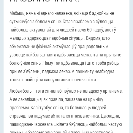
Мабыць, няма ні аднаго чалавека, які хаця б аднойчы не
сутыкнуўся з болем у спіне. Гэтая праблема з'яўляецца
найбольш актуальнай для людзей пасля 60 гадоў, але і ў
маладых здараюцца падобныя сітуацыі. Вядома, што
абмежаванне фізічнай актыўнасці ў працаздольным
узросце найбольш часта адбываецца менавіта па прычыне
болю ўнізе спіны. Чаму так адбываецца і што трэба рабіць
пры яе з'яўленні, падкажа лекар. А пацыенту неабходна
толькі прыйсці на кансультацыю спецыяліста.
Любая боль – гэта сігнал аб пэўных непаладках у арганізме.
А яе лакалізацыя, як правіла, паказвае на крыніцу
праблемы. Калі турбуе спіна, то большасць людзей
справядліва падумае аб паталогіі пазваночніка. Дакладна,
пашкоджанні восевага шкілета ўяўляюць найбольш частую
прычыну болевых адчуванняў у паяснічна-крестцовой