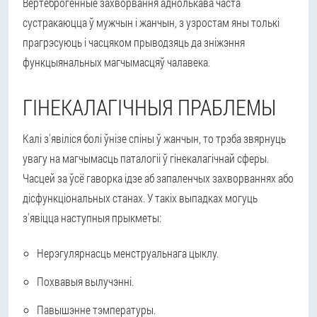
Вертеброгенные захворвання аднолькава часта
сустракаюцца ў мужчын і жанчын, з узростам яны толькі
прагрэсуюць і часцяком прыводзяць да зніжэння
функцыянальных магчымасцяў чалавека.
ГІНЕКАЛАГІЧНЫЯ ПРАБЛЕМЫ
Калі з'явіліся болі ўнізе спіны ў жанчын, то трэба звярнуць
увагу на магчымасць паталогіі ў гінекалагічнай сферы.
Часцей за ўсё гаворка ідзе аб запаленчых захворваннях або
дісфункціональных станах. У такіх выпадках могуць
з'явіцца наступныя прыкметы:
Нерэгулярнасць менструальнага цыклу.
Похвавыя вылучэнні.
Павышэнне тэмпературы.