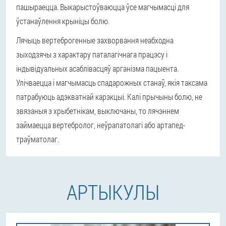
пашыраецца. Выкарыстоўваюцца ўсе магчымасці для
ўстанаўлення крыніцы болю.
Лячыць вертеброгенные захворвання неабходна
зыходзячы з характару паталагічнага працэсу і
індывідуальных асаблівасцяў арганізма пацыента.
Улічваецца і магчымасць спадарожных станаў, якія таксама
патрабуюць адэкватнай карэкцыі. Калі прычыны болю, не
звязаныя з хрыбетнікам, выключаны, то лячэннем
займаецца вертебролог, неўрапатолагі або артапед-
траўматолаг.
АРТЫКУЛЫ