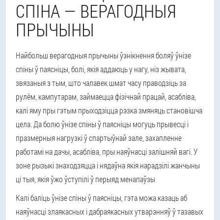
СПІНА — ВЕРАГОДНЫЯ
ПРЫЧЫНЫ
Найбольш верагодныя прычыны ўзнікнення боляў ўнізе
спіны ў паясніцы, болі, якія аддаюць у нагу, ніз жывата,
звязаныя з тым, што чалавек шмат часу праводзіць за
рулём, кампутарам, займаецца фізічнай працай, асабліва,
калі яму пры гэтым прыходзіцца рэзка змяняць становішча
цела. Да болю ўнізе спіны ў паясніцы могуць прывесці і
празмерныя нагрузкі ў спартыўнай зале, захапленне
работамі на дачы, асабліва, пры наяўнасці залішняй вагі. У
зоне рызыкі знаходзяцца і нядаўна якія нарадзілі жанчыны
ці тыя, якія ўжо ўступілі ў перыяд менапаўзы
Калі баліць ўнізе спіны ў паясніцы, гэта можа казаць аб
наяўнасці злаякасных і дабраякасных утварэнняў ў тазавых