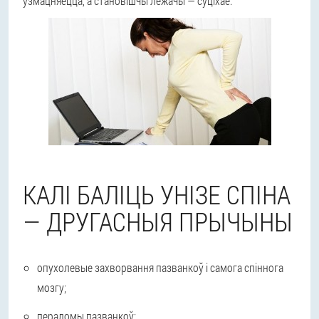
ўзмацняецца, а становішчы лежачы — суціхае.
КАЛІ БАЛІЦЬ УНІЗЕ СПІНА
— ДРУГАСНЫЯ ПРЫЧЫНЫ
опухолевые захворвання пазванкоў і самога спіннога
мозгу;
пераломы пазванкоў;