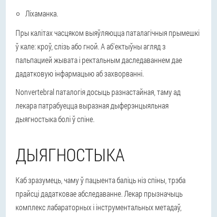
Ліхаманка.
Пры калітах часцяком выяўляюцца паталагічныя прымешкі
ў кале: кроў, слізь або гной. А аб'ектыўны агляд з
пальпацией жывата і ректальным даследаваннем дае
дадатковую інфармацыю аб захворванні.
Nonvertebral паталогія досыць разнастайная, таму ад
лекара патрабуецца выразная дыферэнцыяльная
дыягностыка болі ў спіне.
ДЫЯГНОСТЫКА
Каб зразумець, чаму ў пацыента баліць ніз спіны, трэба
прайсці дадатковае абследаванне. Лекар прызначыць
комплекс лабараторных і інструментальных метадаў,