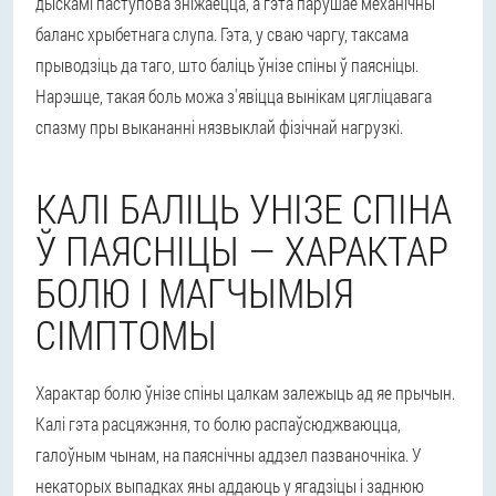
дыскамі паступова зніжаецца, а гэта парушае механічны
баланс хрыбетнага слупа. Гэта, у сваю чаргу, таксама
прыводзіць да таго, што баліць ўнізе спіны ў паясніцы.
Нарэшце, такая боль можа з'явіцца вынікам цягліцавага
спазму пры выкананні нязвыклай фізічнай нагрузкі.
КАЛІ БАЛІЦЬ УНІЗЕ СПІНА
Ў ПАЯСНІЦЫ — ХАРАКТАР
БОЛЮ І МАГЧЫМЫЯ
СІМПТОМЫ
Характар болю ўнізе спіны цалкам залежыць ад яе прычын.
Калі гэта расцяжэння, то болю распаўсюджваюцца,
галоўным чынам, на паяснічны аддзел пазваночніка. У
некаторых выпадках яны аддаюць у ягадзіцы і заднюю