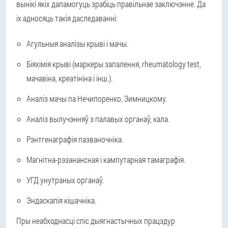
вынікі якіх дапамогуць зрабіць правільнае заключэнне. Да
іх адносяць такія даследаванні:
Агульныя аналізы крыві і мачы.
Біяхімія крыві (маркеры запалення, rheumatology test,
мачавіна, креатініна і інш.).
Аналіз мачы па Нечипоренко, Зимницкому.
Аналіз вылучэнняў з палавых органаў, кала.
Рэнтгенаграфія пазваночніка.
Магнітна-рэзанансная і кампутарная тамаграфія.
УГД унутраных органаў.
Эндаскапія кішачніка.
Пры неабходнасці спіс дыягнастычных працэдур