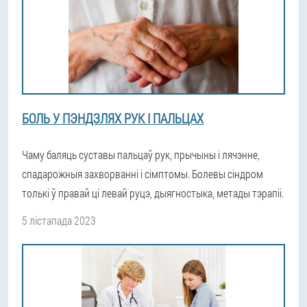
БОЛЬ У ПЭНДЗЛЯХ РУК І ПАЛЬЦАХ
Чаму баляць суставы пальцаў рук, прычыны і лячэнне,
спадарожныя захворванні і сімптомы. Болевы сіндром
толькі ў правай ці левай руцэ, дыягностыка, метады тэрапіі.
5 лістапада 2023