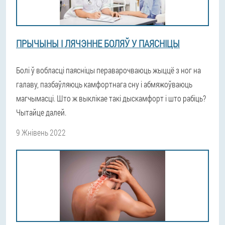
ПРЫЧЫНЫ І ЛЯЧЭННЕ БОЛЯЎ У ПАЯСНІЦЫ
Болі ў вобласці паясніцы пераварочваюць жыццё з ног на
галаву, пазбаўляюць камфортнага сну і абмяжоўваюць
магчымасці. Што ж выклікае такі дыскамфорт і што рабіць?
Чытайце далей.
9 Жнівень 2022