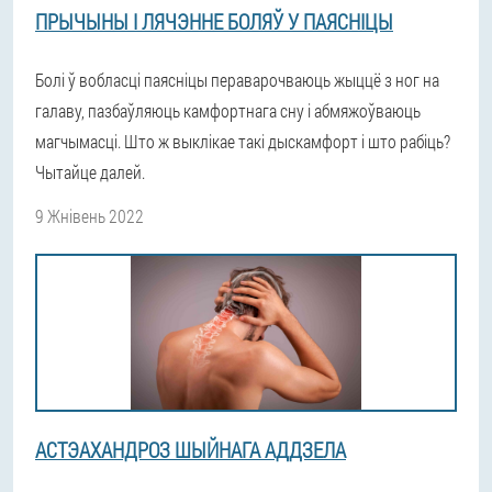
ПРЫЧЫНЫ І ЛЯЧЭННЕ БОЛЯЎ У ПАЯСНІЦЫ
Болі ў вобласці паясніцы пераварочваюць жыццё з ног на
галаву, пазбаўляюць камфортнага сну і абмяжоўваюць
магчымасці. Што ж выклікае такі дыскамфорт і што рабіць?
Чытайце далей.
9 Жнівень 2022
АСТЭАХАНДРОЗ ШЫЙНАГА АДДЗЕЛА