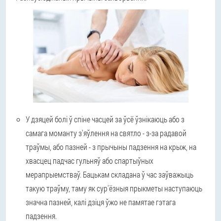
У дзяцей
болі ў спіне часцей за ўсё ўзнікаюць або з
самага моманту з'яўлення на святло - з-за радавой
траўмы, або пазней - з прычыны падзення на крыж, на
хвасцец падчас гульняў або спартыўных
мерапрыемстваў. Бацькам складана ў час заўважыць
такую траўму, таму як сур'ёзныя прыкметы наступаюць
значна пазней, калі дзіця ўжо не памятае гэтага
падзення.