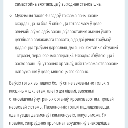
самастойна вяртаюцца ў зыходнае становішча.
Мужчыны пасля 40 гадоў
таксама пачынаюць
скардзіцца на болі ў спіне. Да гэтага часу ў целе
звычайна ўжо адбываюцца ўзроставыя змены ўсяго
цягліцава-звязкавага гарсэта, а да дзіцячых траўмаў
дадаюцца траўмы дарослыя, ды яшчэ і бытавыя сітуацыі
- стрэсы, перанесеныя аперацыі. Нярэдка з'яўляюцца і
захворванні ўнутраных органаў, якія таксама ствараюць
напружання ў целе, мяняюць яго баланс.
Ва ўсіх гэтых выпадках болі ў спіне звязаны не толькі з
касцяным шкілетам, але і з цягліцамі, звязкамі,
становішчам ўнутраных органаў, кровазваротам, працай
нервовай сістэмы. Пазваночнік толькі падладжваецца,
адаптуецца да зменаў і кампенсуе іх, пакуль можа. Як
правіла,
сапраўдная прычына парушэнняў знаходзіцца