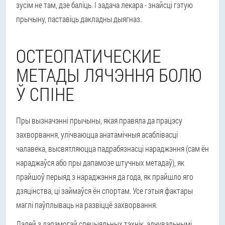
зусім не там, дзе баліць
. І задача лекара - знайсці гэтую
прычыну, паставіць дакладны дыягназ.
ОСТЕОПАТИЧЕСКИЕ
МЕТАДЫ ЛЯЧЭННЯ БОЛЮ
Ў СПІНЕ
Пры вызначэнні прычыны, якая правяла да працэсу
захворвання, улічваюцца анатамічныя асаблівасці
чалавека, высвятляюцца падрабязнасці нараджэння (сам ён
нараджаўся або пры дапамозе штучных метадаў), як
прайшоў перыяд з нараджэння да года, як прайшло яго
дзяцінства, ці займаўся ён спортам. Усе гэтыя фактары
маглі паўплываць на развіццё захворвання.
Далей з дапамогай спецыяльных тэхнік, адчувальнымі