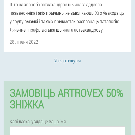
Што за хвароба астэахандроз шыйнага аддзела
пазваночніка і якія прычыны яе выклікаюць. Хто ўваходзіць
у групу рызыкі і па якіх прыкметах распазнаць паталогію.
Лячэнне і прафілактыка шыйнага астэахандрозу.
28 ліпеня 2022
Усе артыкулы
ЗАМОВІЦЬ ARTROVEX 50%
ЗНІЖКА
Калі ласка, увядзіце ваша імя