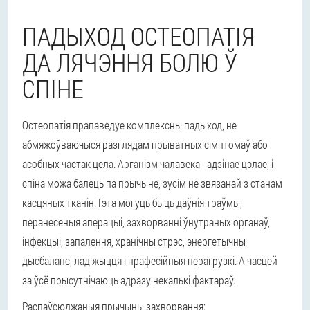
ПАДЫХОД ОСТЕОПАТІЯ
ДА ЛЯЧЭННЯ БОЛЮ Ў
СПІНЕ
Остеопатія прапаведуе комплексны падыход, не
абмяжоўваючыся разглядам прыватных сімптомаў або
асобных частак цела. Арганізм чалавека - адзінае цэлае, і
спіна можа балець па прычыне, зусім не звязанай з станам
касцяных тканін. Гэта могуць быць даўнія траўмы,
перанесеныя аперацыі, захворванні ўнутраных органаў,
інфекцыі, запалення, хранічны стрэс, энергетычны
дысбаланс, лад жыцця і прафесійныя перагрузкі. А часцей
за ўсё прысутнічаюць адразу некалькі фактараў.
Распаўсюджаныя прычыны захворвання: