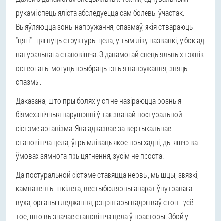
рукамі спецыяліста абследуецца сам болевы ўчастак.
Выяўляюцца зоны напружання, спазмаў, якія ствараюць
"цягі" - цягнуць структуры цела, у тым ліку пазванкі, у бок ад
натуральнага становішча. З дапамогай спецыяльных тэхнік
остеопаты могуць прыбраць гэтыя напружання, зняць
спазмы.
Даказана, што пры болях у спіне назіраюцца розныя
біямеханічныя парушэнні ў так званай
постуральной
сістэме арганізма
. Яна адказвае за вертыкальнае
становішча цела, ўтрымліваць якое пры хадні, ды яшчэ ва
ўмовах зямнога прыцягнення, зусім не проста.
Да постуральной сістэме ставяцца нервы, мышцы, звязкі,
кампаненты шкілета, вестыбюлярны апарат ўнутранага
вуха, органы гледжання, рэцэптары падэшваў стоп - усё
тое, што вызначае становішча цела ў прасторы. Збой у