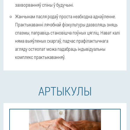
захворванняў спіны ў будучыні.
Жанчынам пасля родаў проста неабходна аднаўленне.
Практыкаванні лячэбнай фізкультуры дазволяць зняць
спазмы, паправіць становішча пэўных цягліц. Нават калі
няма выяўленых скаргаў, падчас прафілактычнага
агляду остеопат можа падабраць індывідуальны
комплекс практыкаванняў.
АРТЫКУЛЫ