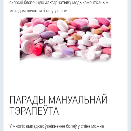
скласці бяспечную альтэрнатыву медыкаментозным
метадам лячэння боляў у спіне.
ПАРАДЫ МАНУАЛЬНАЙ
ТЭРАПЕЎТА
У многіх выпадках ўзнікненне боляў у спіне можна