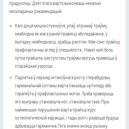
прадухіліць. Для гэтага варта выконваць некалькі
нескладаных рэкамендацый.
Калі дзіця моцна стукнуўся, упаў, атрымаў траўму,
неабходна як мага раней правесці абследаванне, у
выпадку неабходнасці, зрабіць рэнтген. Мае сэнс прайсці
прафілактычны агляд ў спецыяліста . Нават калі боль
хутка прайшла, наступствы траўмы могуць праявіцца ў
старэйшым узросце.
Падлетка ў перыяд інтэнсіўнага росту і перабудовы
гарманальнай сістэмы варта паказаць ортопеду або
тэрапеўта ў прафілактычных мэтах. Трэба праверыць
яго выправу, становішча ног, становішча таза. Пры
найменшых парушэннях варта прайсці курс
остеопатической карэкцыі, і тады рост і развіццё будуць
адбывацца гарманічна. Гэта значна знізіць рызыку