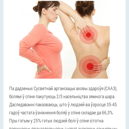
Па дадзеных Сусветнай арганізацыі аховы здароўя (СААЗ),
болямі ў спіне пакутуюць 2/3 насельніцтва зямнога шара.
Даследаванні паказваюць, што ў людзей ва ўзросце 35-45
гадоў частата ўзнікнення боляў у спіне складае да 66,3%.
Пры гэтым у 25% гэтых людзей болі ў спіне істотна
парушаюць працаздольнасць і нават зніжаюць сацыяльны