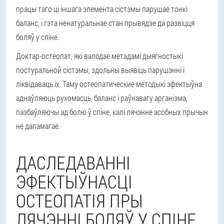
працы таго ці іншага элемента сістэмы парушае тонкі
баланс, і гэта ненатуральнае стан прывядзе да развіцця
боляў у спіне.
Доктар-остеопат, які валодае метадамі дыягностыкі
постуральной сістэмы, здольны выявіць парушэнні і
ліквідаваць іх. Таму остеопатические методыкі эфектыўна
аднаўляюць рухомасць, баланс і раўнавагу арганізма,
пазбаўляючы ад болю ў спіне, калі лячэнне асобных прычын
не дапамагае.
ДАСЛЕДАВАННІ
ЭФЕКТЫЎНАСЦІ
ОСТЕОПАТІЯ ПРЫ
ЛЯЧЭННІ БОЛЯЎ У СПІНЕ