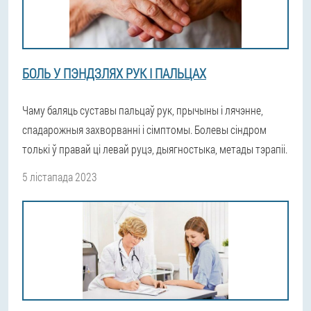
БОЛЬ У ПЭНДЗЛЯХ РУК І ПАЛЬЦАХ
Чаму баляць суставы пальцаў рук, прычыны і лячэнне,
спадарожныя захворванні і сімптомы. Болевы сіндром
толькі ў правай ці левай руцэ, дыягностыка, метады тэрапіі.
5 лістапада 2023