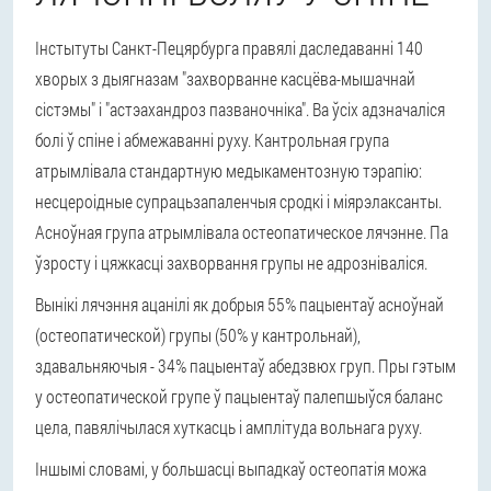
Інстытуты Санкт-Пецярбурга правялі даследаванні 140
хворых з дыягназам "захворванне касцёва-мышачнай
сістэмы" і "астэахандроз пазваночніка". Ва ўсіх адзначаліся
болі ў спіне і абмежаванні руху. Кантрольная група
атрымлівала стандартную медыкаментозную тэрапію:
несцероідные супрацьзапаленчыя сродкі і міярэлаксанты.
Асноўная група атрымлівала остеопатическое лячэнне. Па
ўзросту і цяжкасці захворвання групы не адрозніваліся.
Вынікі лячэння ацанілі як добрыя 55% пацыентаў асноўнай
(остеопатической) групы (50% у кантрольнай),
здавальняючыя - 34% пацыентаў абедзвюх груп. Пры гэтым
у остеопатической групе ў пацыентаў палепшыўся баланс
цела, павялічылася хуткасць і амплітуда вольнага руху.
Іншымі словамі, у большасці выпадкаў остеопатія можа