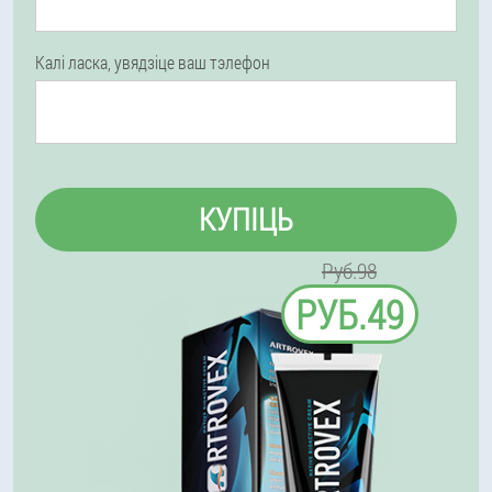
Калі ласка, увядзіце ваш тэлефон
КУПІЦЬ
Руб.98
РУБ.49