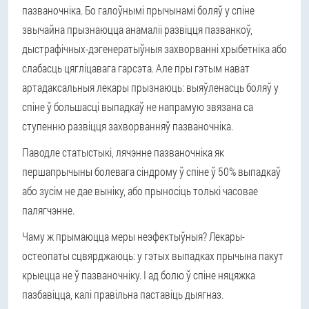
пазваночніка. Бо галоўнымі прычынамі боляў у спіне
звычайна прызнаюцца анамаліі развіцця пазванкоў,
дыстрафічных-дэгенератыўныя захворванні хрыбетніка або
слабасць цягліцавага гарсэта. Але пры гэтым нават
артадаксальныя лекары прызнаюць: выяўленасць боляў у
спіне ў большасці выпадкаў не напрамую звязана са
ступенню развіцця захворванняў пазваночніка.
Паводле статыстыкі, лячэнне пазваночніка як
першапрычыны болевага сіндрому ў спіне ў 50% выпадкаў
або зусім не дае выніку, або прыносіць толькі часовае
палягчэнне.
Чаму ж прымаюцца меры неэфектыўныя? Лекары-
остеопаты сцвярджаюць: у гэтых выпадках
прычына пакут
крыецца не ў пазваночніку
. І ад болю ў спіне няцяжка
пазбавіцца, калі правільна паставіць дыягназ.