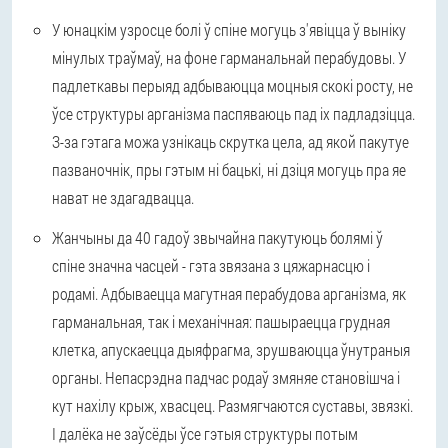
У юнацкім узросце
болі ў спіне могуць з'явіцца ў выніку
мінулых траўмаў, на фоне гарманальнай перабудовы. У
падлеткавы перыяд адбываюцца моцныя скокі росту, не
ўсе структуры арганізма паспяваюць пад іх падладзіцца.
З-за гэтага можа узнікаць скрутка цела, ад якой пакутуе
пазваночнік, пры гэтым ні бацькі, ні дзіця могуць пра яе
нават не здагадвацца.
Жанчыны
да 40 гадоў
звычайна пакутуюць болямі ў
спіне значна часцей - гэта звязана з цяжарнасцю і
родамі. Адбываецца магутная перабудова арганізма, як
гарманальная, так і механічная: пашыраецца грудная
клетка, апускаецца дыяфрагма, зрушваюцца ўнутраныя
органы. Непасрэдна падчас родаў змяняе становішча і
кут нахілу крыж, хвасцец. Размягчаются суставы, звязкі.
І далёка не заўсёды ўсе гэтыя структуры потым