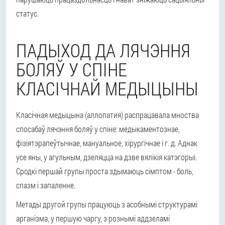
статус.
ПАДЫХОД ДА ЛЯЧЭННЯ
БОЛЯЎ У СПІНЕ
КЛАСІЧНАЙ МЕДЫЦЫНЫ
Класічная медыцына (аллопатия) распрацавала мноства
спосабаў лячэння боляў у спіне: медыкаментознае,
фізіятэрапеўтычнае, мануальное, хірургічнае і г. д. Аднак
усе яны, у агульным, дзеляцца на дзве вялікія катэгорыі.
Сродкі першай групы проста здымаюць сімптом - боль,
спазм і запаленне.
Метады другой групы працуюць з асобнымі структурамі
арганізма, у першую чаргу, з рознымі аддзеламі