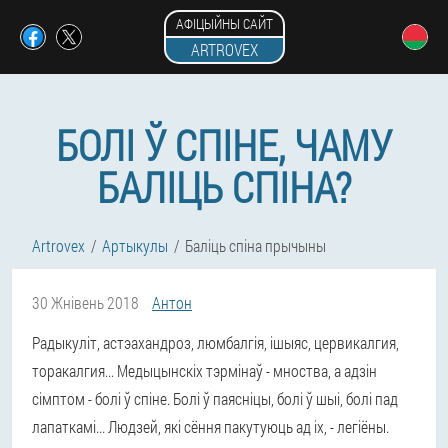
АФІЦЫЙНЫ САЙТ
ARTROVEX
БОЛІ Ў СПІНЕ, ЧАМУ
БАЛІЦЬ СПІНА?
Artrovex
Артыкулы
Баліць спіна прычыны
30 Жнівень 2018
Антон
Радыкуліт, астэахандроз, люмбалгія, ішыяс, цервикалгия,
торакалгия...
Медыцынскіх тэрмінаў - мноства, а адзін
сімптом - болі ў спіне.
Болі ў паясніцы, болі ў шыі, болі пад
лапаткамі...
Людзей, які сёння пакутуюць ад іх, - легіёны.