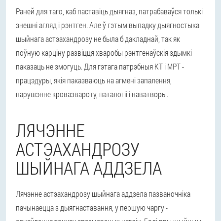
Раней для таго, каб паставіць дыягназ, патрабаваўся толькі
знешні агляд і рэнтген. Але ў гэтым выпадку дыягностыка
шыйнага астэахандрозу не была б дакладнай, так як
поўную карціну развіцця хваробы рэнтгенаўскія здымкі
паказаць не змогуць. Для гэтага патрэбныя КТ і МРТ -
працэдуры, якія паказваюць на агмені запалення,
парушэнне кровазвароту, паталогіі і наватворы.
ЛЯЧЭННЕ
АСТЭАХАНДРОЗУ
ШЫЙНАГА АДДЗЕЛА
Лячэнне астэахандрозу шыйнага аддзела пазваночніка
пачынаецца з дыягнаставання, у першую чаргу -