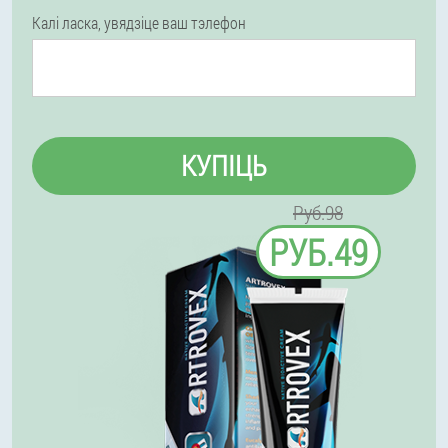
Калі ласка, увядзіце ваш тэлефон
КУПІЦЬ
Руб.98
РУБ.49