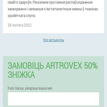
свайго здароўя. Расказана пра самыя распаўсюджаныя
захворванні і звязаныя з імі паталагічныя змены ў тканінах
хрыбетнага слупа.
28 лютага 2022
Усе артыкулы
ЗАМОВІЦЬ ARTROVEX 50%
ЗНІЖКА
Калі ласка, увядзіце ваша імя