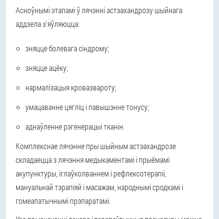
Асноўнымі этапамі ў лячэнні астэахандрозу шыйнага
аддзела з'яўляюцца:
зняцце болевага сіндрому;
зняцце ацёку;
нармалізацыя кровазвароту;
умацаванне цягліц і павышэнне тонусу;
аднаўленне рэгенерацыі тканін.
Комплекснае лячэнне пры шыйным астэахандрозе
складаецца з лячэння медыкаментамі і прыёмамі
акупунктуры, іглаўколваннем і рефлексотерапіі,
мануальнай тэрапіяй і масажам, народнымі сродкамі і
гомеапатычнымі прэпаратамі.