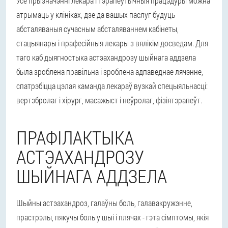
Усе прызначэнні лекара і тэрапеўтычныя працэдуры можна
атрымаць у клініках, дзе да вашых паслуг будуць
абсталяваныя сучасным абсталяваннем кабінеты,
стацыянары і прафесійныя лекары з вялікім досведам. Для
таго каб дыягностыка астэахандрозу шыйнага аддзела
была зроблена правільна і зроблена адпаведнае лячэнне,
спатрэбіцца цэлая каманда лекараў вузкай спецыяльнасці:
вертэбролаг і хірург, масажыст і неўролаг, фізіятэрапеўт.
ПРАФІЛАКТЫКА
АСТЭАХАНДРОЗУ
ШЫЙНАГА АДДЗЕЛА
Шыйны астэахандроз, галаўны боль, галавакружэнне,
прастрэлы, пякучы боль у шыі і плячах - гэта сімптомы, якія