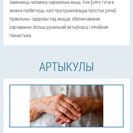
замінаюць чалавеку нармальна жыць. Але ўсяго гэтага
можна пазбегнуць, калі прытрымлівацца простых рэчаў:
правільны і здаровы лад жыцця, збалансаванае
харчаванне, больш рухальнай актыўнасці і лячэбная
гімнастыка.
АРТЫКУЛЫ