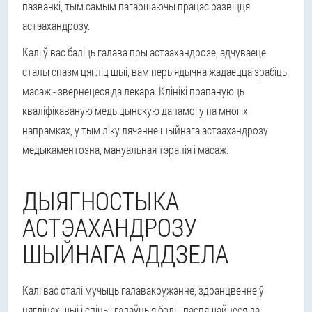
пазванкі, тым самым пагаршаючы працэс развіцця
астэахандрозу.
Калі ў вас баліць галава пры астэахандрозе, адчуваеце
сталы спазм цягліц шыі, вам перыядычна жадаецца зрабіць
масаж - звернецеся да лекара. Клінікі прапануюць
кваліфікаваную медыцынскую дапамогу па многіх
напрамках, у тым ліку лячэнне шыйнага астэахандрозу
медыкаментозна, мануальная тэрапія і масаж.
ДЫЯГНОСТЫКА
АСТЭАХАНДРОЗУ
ШЫЙНАГА АДДЗЕЛА
Калі вас сталі мучыць галавакружэнне, здранцвенне ў
цягліцах шыі і спіны, галаўныя болі - паспяшайцеся да