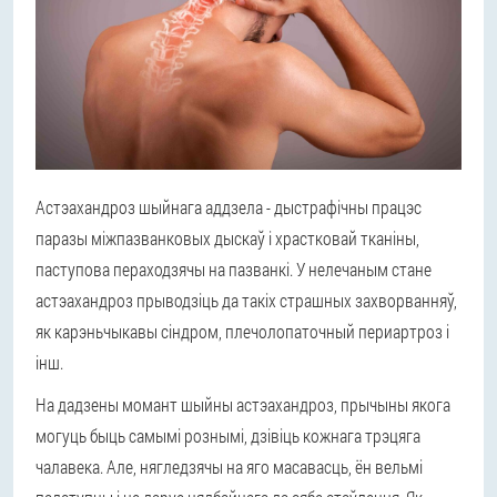
Астэахандроз шыйнага аддзела - дыстрафічны працэс
паразы міжпазванковых дыскаў і храстковай тканіны,
паступова пераходзячы на пазванкі. У нелечаным стане
астэахандроз прыводзіць да такіх страшных захворванняў,
як карэньчыкавы сіндром, плечолопаточный периартроз і
інш.
На дадзены момант шыйны астэахандроз, прычыны якога
могуць быць самымі рознымі, дзівіць кожнага трэцяга
чалавека. Але, нягледзячы на яго масавасць, ён вельмі