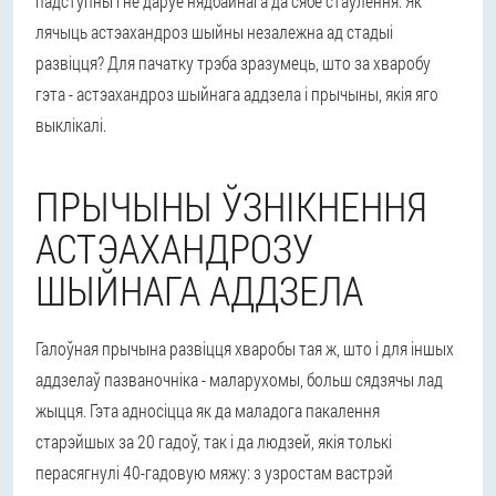
падступны і не даруе нядбайнага да сябе стаўлення. Як
лячыць астэахандроз шыйны незалежна ад стадыі
развіцця? Для пачатку трэба зразумець, што за хваробу
гэта - астэахандроз шыйнага аддзела і прычыны, якія яго
выклікалі.
ПРЫЧЫНЫ ЎЗНІКНЕННЯ
АСТЭАХАНДРОЗУ
ШЫЙНАГА АДДЗЕЛА
Галоўная прычына развіцця хваробы тая ж, што і для іншых
аддзелаў пазваночніка - маларухомы, больш сядзячы лад
жыцця. Гэта адносіцца як да маладога пакалення
старэйшых за 20 гадоў, так і да людзей, якія толькі
перасягнулі 40-гадовую мяжу: з узростам вастрэй