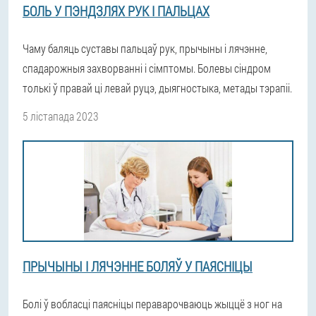
БОЛЬ У ПЭНДЗЛЯХ РУК І ПАЛЬЦАХ
Чаму баляць суставы пальцаў рук, прычыны і лячэнне,
спадарожныя захворванні і сімптомы. Болевы сіндром
толькі ў правай ці левай руцэ, дыягностыка, метады тэрапіі.
5 лістапада 2023
ПРЫЧЫНЫ І ЛЯЧЭННЕ БОЛЯЎ У ПАЯСНІЦЫ
Болі ў вобласці паясніцы пераварочваюць жыццё з ног на