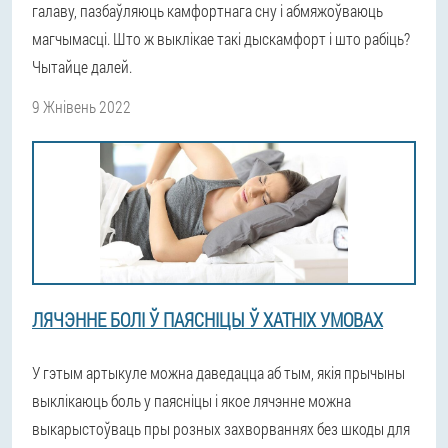
галаву, пазбаўляюць камфортнага сну і абмяжоўваюць
магчымасці. Што ж выклікае такі дыскамфорт і што рабіць?
Чытайце далей.
9 Жнівень 2022
ЛЯЧЭННЕ БОЛІ Ў ПАЯСНІЦЫ Ў ХАТНІХ УМОВАХ
У гэтым артыкуле можна даведацца аб тым, якія прычыны
выклікаюць боль у паясніцы і якое лячэнне можна
выкарыстоўваць пры розных захворваннях без шкоды для