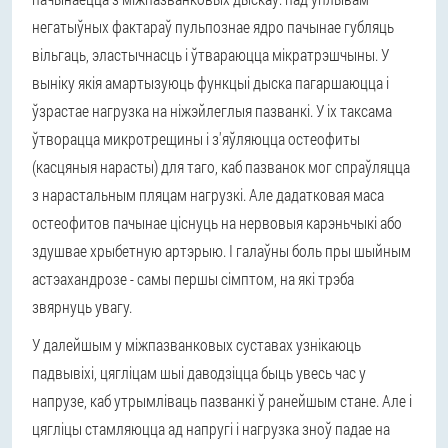
негатыўных фактараў пульпознае ядро пачынае губляць
вільгаць, эластычнасць і ўтвараюцца мікратрэшчыны. У
выніку якія амартызуюць функцыі дыска пагаршаюцца і
ўзрастае нагрузка на ніжэйлеглыя пазванкі. У іх таксама
ўтворацца микротрещины і з'яўляюцца остеофиты
(касцяныя нарасты) для таго, каб пазванок мог спраўляцца
з нарастальным пляцам нагрузкі. Але дадатковая маса
остеофитов пачынае ціснуць на нервовыя карэньчыкі або
здушвае хрыбетную артэрыю. І галаўны боль пры шыйным
астэахандрозе - самы першы сімптом, на які трэба
звярнуць увагу.
У далейшым у міжпазванковых суставах узнікаюць
падвывіхі, цягліцам шыі даводзіцца быць увесь час у
напрузе, каб утрымліваць пазванкі ў ранейшым стане. Але і
цягліцы стамляюцца ад напругі і нагрузка зноў падае на