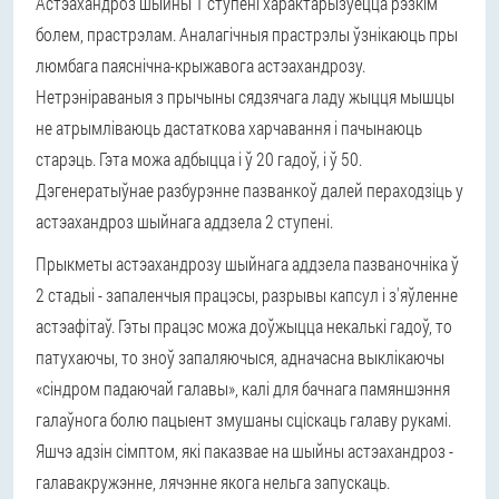
Астэахандроз шыйны 1 ступені характарызуецца рэзкім
болем, прастрэлам. Аналагічныя прастрэлы ўзнікаюць пры
люмбага паяснічна-крыжавога астэахандрозу.
Нетрэніраваныя з прычыны сядзячага ладу жыцця мышцы
не атрымліваюць дастаткова харчавання і пачынаюць
старэць. Гэта можа адбыцца і ў 20 гадоў, і ў 50.
Дэгенератыўнае разбурэнне пазванкоў далей пераходзіць у
астэахандроз шыйнага аддзела 2 ступені.
Прыкметы астэахандрозу шыйнага аддзела пазваночніка ў
2 стадыі - запаленчыя працэсы, разрывы капсул і з'яўленне
астэафітаў. Гэты працэс можа доўжыцца некалькі гадоў, то
патухаючы, то зноў запаляючыся, адначасна выклікаючы
«сіндром падаючай галавы», калі для бачнага памяншэння
галаўнога болю пацыент змушаны сціскаць галаву рукамі.
Яшчэ адзін сімптом, які паказвае на шыйны астэахандроз -
галавакружэнне, лячэнне якога нельга запускаць.