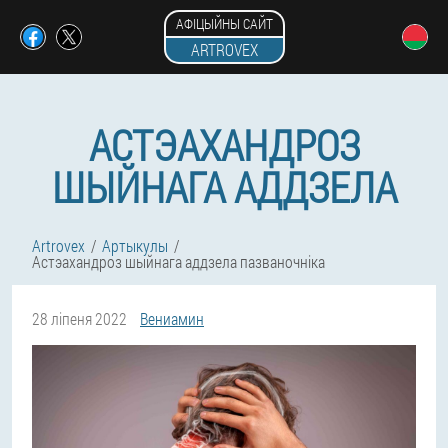
АФІЦЫЙНЫ САЙТ
ARTROVEX
АСТЭАХАНДРОЗ
ШЫЙНАГА АДДЗЕЛА
Artrovex
Артыкулы
Астэахандроз шыйнага аддзела пазваночніка
28 ліпеня 2022
Вениамин