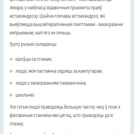
лекара, у наяўнасці відавочныя прыкметы праяў
астэахандрозу. Шыйна-плечавы астэахандроз, які
выяўляецца вышэйпералічанымі сімптомамі - захворванне
непрыемнае, калі яго не лячыць.
Групу рызыкі складаюць:
кіроўцы са стажам;
людзі, якія пастаянна сядзяць за кампутарам;
людзі з захворваннямі пазваночніка;
школьнікі.
Усе гэтыя людзі праводзяць большую частку часу ў позе з
фіксаваным становішчам цягліц, што прыводзіць да іх
спазму.