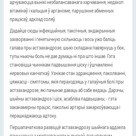
адчуваюцца вынікі незбалансаванага харчавання, недахоп
вітамінаў і кальцыя ў арганізме, парушэнне абменных
працэсаў, адклад соляў.
Дадайце сюды інфекцыйныя, таксічныя, эндакрынныя
захворванні і генетычную схільнасць і вось ужо баліць
галава пры астэахандрозе, шыю складана павярнуць у бок,
тупы ныючы боль не дае думаць ні пра што іншае. Гэта
становіцца чыннікам падвышэння ціску і ўшчамленні
нервовых канчаткаў. Узнікае стан здранцвення, паколванні,
цяжкасці - сімптомы, якія пераходзяць у галаўныя болі пры
астэахандрозе, які пачынае даваць аб сабе ведаць. Дарэчы,
шыйны астэахандроз і ціск, асабліва падвышаны, - гэта
заканамерны працэс, паколькі артэрыі закаркоўваюцца і
перашкаджаюць адтоку.
Першапачаткова развіццё астэахандрозу шыйнага аддзела
пачынаецца з міжпазванковых дыскаў: пад уплывам