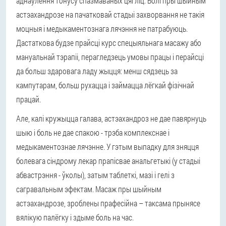
аднаўлення тонусу спазмаваных цягліц. Болі пры шыйным
астэахандрозе на пачатковай стадыі захворвання не такія
моцныя і медыкаментознага лячэння не патрабуюць.
Дастаткова будзе прайсці курс спецыяльнага масажу або
мануальнай тэрапіі, перагледзець умовы працы і перайсці
да больш здаровага ладу жыцця: менш сядзець за
кампутарам, больш рухацца і займацца лёгкай фізічнай
працай.
Але, калі кружыцца галава, астэахандроз не дае павярнуць
шыю і боль не дае спакою - трэба комплекснае і
медыкаментознае лячэнне. У гэтым выпадку для зняцця
болевага сіндрому лекар прапісвае анальгетыкі (у стадыі
абвастрэння - ўколы), затым таблеткі, мазі і гелі з
сагравальным эфектам. Масаж пры шыйным
астэахандрозе, зроблены прафесійна – таксама прынясе
вялікую палёгку і здыме боль на час.