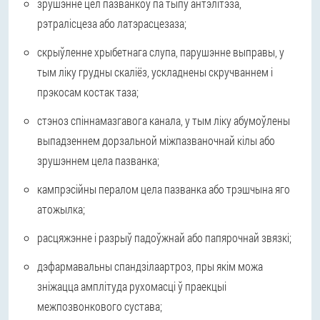
зрушэнне цел пазванкоў па тыпу антэлітэза,
рэтралісцеза або латэрасцезаза;
скрыўленне хрыбетнага слупа, парушэнне выправы, у
тым ліку грудны скаліёз, ускладнены скручваннем і
прэкосам костак таза;
стэноз спіннамазгавога канала, у тым ліку абумоўлены
выпадзеннем дорзальной міжпазваночнай кілы або
зрушэннем цела пазванка;
кампрэсійны пералом цела пазванка або трэшчына яго
атожылка;
расцяжэнне і разрыў падоўжнай або папярочнай звязкі;
дэфармавальны спандзілаартроз, пры якім можа
зніжацца амплітуда рухомасці ў праекцыі
межпозвонкового сустава;