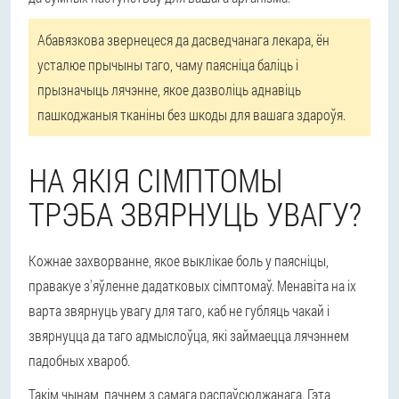
Абавязкова звернецеся да дасведчанага лекара, ён
усталюе прычыны таго, чаму паясніца баліць і
прызначыць лячэнне, якое дазволіць аднавіць
пашкоджаныя тканіны без шкоды для вашага здароўя.
НА ЯКІЯ СІМПТОМЫ
ТРЭБА ЗВЯРНУЦЬ УВАГУ?
Кожнае захворванне, якое выклікае боль у паясніцы,
правакуе з'яўленне дадатковых сімптомаў. Менавіта на іх
варта звярнуць увагу для таго, каб не губляць чакай і
звярнуцца да таго адмыслоўца, які займаецца лячэннем
падобных хвароб.
Такім чынам, пачнем з самага распаўсюджанага. Гэта