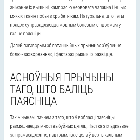
зніжэнне іх вышыні, кампрэсію нервовага валакна і іншых
мяккіх тканін побач з хрыбетнікам. Натуральна, што гэты
працэс суправаджаецца моцным болевым сіндромам у
галіне паясніцы.
Далей пагаворым аб патэнцыйных прычынах з'яўлення
болю - захворваннях, і фактарах рызыкі іх развіцця.
АСНОЎНЫЯ ПРЫЧЫНЫ
ТАГО, ШТО БАЛІЦЬ
ПАЯСНІЦА
Такім чынам, пачнем з таго, што ў вобласці паясніцы
размяшчаецца мноства буйных цягліц. Частка з іх адказвае
за прамахаджэнне, падтрымлівае цела ў вертыкальным