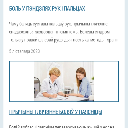
БОЛЬ У ПЭНДЗЛЯХ РУК І ПАЛЬЦАХ
Чаму баляць суставы пальцаў рук, прычыны і лячэнне,
спадарожныя захворванні і сімптомы. Болевы сіндром
толькі ў правай ці левай руцэ, дыягностыка, метады тэрапіі.
5 лістапада 2023
ПРЫЧЫНЫ І ЛЯЧЭННЕ БОЛЯЎ У ПАЯСНІЦЫ
Болі ў вобласці паясніцы пераварочваюць жыццё з ног на