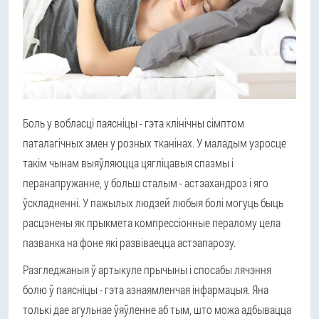
Боль у вобласці паясніцы - гэта клінічны сімптом
паталагічных змен у розных тканінах. У маладым узросце
такім чынам выяўляюцца цягліцавыя спазмы і
перанапружанне, у больш сталым - астэахандроз і яго
ўскладненні. У пажылых людзей любыя болі могуць быць
расцэнены як прыкмета компрессіонные пералому цела
пазванка на фоне які развіваецца астэапарозу.
Разгледжаныя ў артыкуле прычыны і спосабы лячэння
болю ў паясніцы - гэта азнаямленчая інфармацыя. Яна
толькі дае агульнае ўяўленне аб тым, што можа адбывацца