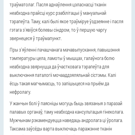
траўматолаг. Пасля аднаўлення цэласнасці тканін
неабходна прайсці курс рэабілітацыі ў мануальнай
тэрапеўта. Таму, калі былі якое траўміруе ўздзеянне і пасля
гэтага з'явіўся болевы сіндром, то ў першую чаргу
звернецеся ў траўмапункт.
Пры з'яўленні пачашчанага мачавыпускання, павышэння
тэмпературы цела, ламоты ў мышцах, галаўнога болю
неабходна звярнуцца да ўчастковага тэрапеўта для
выключэння паталогіі мочааддзяляльнай сістэмы. Калі
ёсць такая магчымасць, то запішыцеся на прыём да
нефролагу.
У жанчын болі ў паясніцы могуць быць звязаныя з паразай
палавых органаў, таму неабходна кансультацыя гінеколага.
Мужчынам рэкамендуецца наведаць андролага ці ўролага.
Таксама заўсёды варта выключаць паражэнне тканін