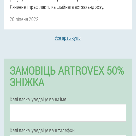
Лячэнне і прафілактыка шыйнага астэахандрозу.
28 ліпеня 2022
Усе артыкулы
ЗАМОВІЦЬ ARTROVEX 50%
ЗНІЖКА
Калі ласка, увядзіце ваша імя
Калі ласка, увядзіце ваш тэлефон