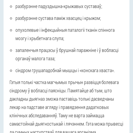
разбурэнне падуздышна-крыжавых суставаў;
разбурэнне сустава паміж хвасцец і крыжом;
опухолевые і інфекцыйныя паталогіі тканін спіннога
мозгу і хрыбетнага слупа;
запаленчыя працэсы ў брушнай паражніне і ў вобласці
органаў малога таза;
сіндром грушападобнай мышцы і «конскага хваста».
Гэтыя толькі частка магчымых прычын развіцця болевага
сіндрому ў вобласці паясніцы. Памятайце аб тым, што
дакладны дыягназ зможа паставіць толькі дасведчаны
лекар на падставе агляду і правядзення дадатковых
клінічных абследаванняў. Таму не варта займацца
самастойнай дыягностыкай і лячэннем. Гэта можа прывесці
да сумных наступстваў для вашага арганізма.