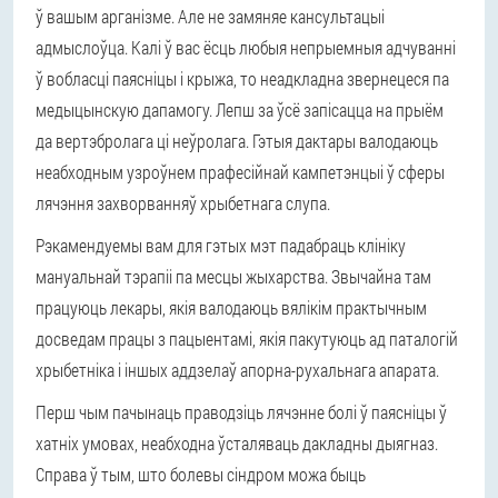
ў вашым арганізме. Але не замяняе кансультацыі
адмыслоўца. Калі ў вас ёсць любыя непрыемныя адчуванні
ў вобласці паясніцы і крыжа, то неадкладна звернецеся па
медыцынскую дапамогу. Лепш за ўсё запісацца на прыём
да вертэбролага ці неўролага. Гэтыя дактары валодаюць
неабходным узроўнем прафесійнай кампетэнцыі ў сферы
лячэння захворванняў хрыбетнага слупа.
Рэкамендуемы вам для гэтых мэт падабраць клініку
мануальнай тэрапіі па месцы жыхарства. Звычайна там
працуюць лекары, якія валодаюць вялікім практычным
досведам працы з пацыентамі, якія пакутуюць ад паталогій
хрыбетніка і іншых аддзелаў апорна-рухальнага апарата.
Перш чым пачынаць праводзіць лячэнне болі ў паясніцы ў
хатніх умовах, неабходна ўсталяваць дакладны дыягназ.
Справа ў тым, што болевы сіндром можа быць