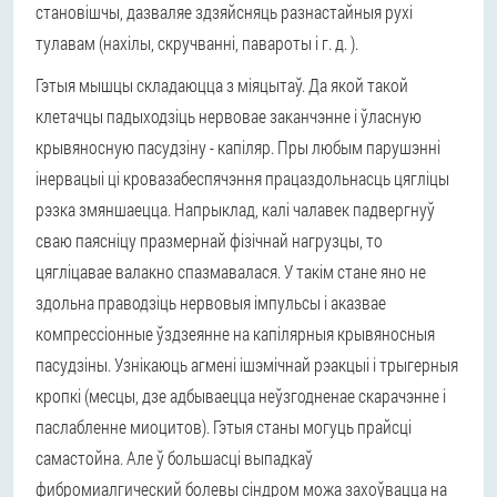
становішчы, дазваляе здзяйсняць разнастайныя рухі
тулавам (нахілы, скручванні, павароты і г. д. ).
Гэтыя мышцы складаюцца з міяцытаў. Да якой такой
клетачцы падыходзіць нервовае заканчэнне і ўласную
крывяносную пасудзіну - капіляр. Пры любым парушэнні
інервацыі ці кровазабеспячэння працаздольнасць цягліцы
рэзка змяншаецца. Напрыклад, калі чалавек падвергнуў
сваю паясніцу празмернай фізічнай нагрузцы, то
цягліцавае валакно спазмавалася. У такім стане яно не
здольна праводзіць нервовыя імпульсы і аказвае
компрессіонные ўздзеянне на капілярныя крывяносныя
пасудзіны. Узнікаюць агмені ішэмічнай рэакцыі і трыгерныя
кропкі (месцы, дзе адбываецца неўзгодненае скарачэнне і
паслабленне миоцитов). Гэтыя станы могуць прайсці
самастойна. Але ў большасці выпадкаў
фибромиалгический болевы сіндром можа захоўвацца на