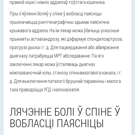
прамой кішкі і ніжніх аддзелаў тоўстага кішачніка.
Пры з'яўленні боляў у спіне ў вобласці паясніцы
прызначаецца рэнтгенаграфічны здымак паяснічна-
крыжавога аддзела. На ім лекар можа ўбачыць ускосныя
прыкметы астэахандрозу, які дэфармуе спондилоартроза,
пратрузіі дыска і г. д. Для пацверджання або абвяржэння
дыягназу патрабуецца МРТ абследаванне. Па яго
заключэнні лекар можа ўсталяваць дыягназ
міжпазваночнай кілы, стэнозу спіннамазгавога канала, і г.
д. Для выключэння паталогіі брушнай паражніны і малога
таза праводзіцца УГД і калонаскапія.
ЛЯЧЭННЕ БОЛІ Ў СПІНЕ Ў
ВОБЛАСЦІ ПАЯСНІЦЫ