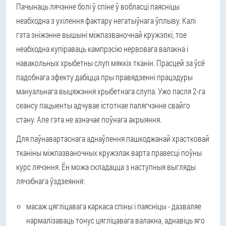
Пачынаць лячэнне болі ў спіне ў вобласці паясніцы
неабходна з ухілення фактару негатыўнага ўплыву. Калі
гэта зніжэнне вышыні міжпазваночнай кружэлкі, тое
неабходна купіраваць кампрэсію нервовага валакна і
навакольных хрыбетны слуп мяккіх тканін. Прасцей за ўсё
падобнага эфекту дабіцца пры правядзенні працэдуры
мануальнага выцяжэння хрыбетнага слупа. Ужо пасля 2-га
сеансу пацыенты адчувае істотнае палягчэнне свайго
стану. Але гэта не азначае поўнага акрыяння.
Для паўнавартаснага аднаўлення пашкоджанай храстковай
тканіны міжпазваночных кружэлак варта правесці поўны
курс лячэння. Ён можа складацца з наступныя выгляды
лячэбнага ўздзеяння:
масаж цягліцавага каркаса спіны і паясніцы - дазваляе
нармалізаваць тонус цягліцавага валакна, аднавіць яго