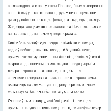
астэахандроз і яго наступствы. Пры падобным захворванні
апроч боляў узнікае скаванасць рухаў, перанапружанне
цягліц у вобласці паясніцы. Цяжка доўга сядзець ці стаяць.
Жадаецца заняць змушанае становішча. Пры такіх праявах
варта запісацца на прыём да вертэбролага.
Калі ж боль распаўсюджваецца па ніжніх канечнасцях,
аддае ў вобласць пахвіны, пярэдняй брушнай сценкі,
прысутнічае засмучэнне працы кішачніка, з'явіліся ўчасткі
скурнага здранцвення, то мэтазгодна наведаць прыём
лекара неўролага. Гэта азначае, што адбылося
зашчамленне нервовага валакна. Толькі неўролаг зможа
вызначыць, на якім узроўні пацярпеў нерв і якім чынам
можна хутка і бяспечна ўхіліць гэтую кампрэсію.
Лячэнне ў тым выпадку, калі баліць спіна і паясніца з
прычыны парушэння цэласнасці тканін, ажыццяўляе лекар