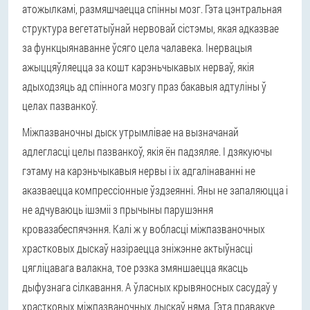
атожылкамі, размяшчаецца спінны мозг. Гэта цэнтральная
структура вегетатыўнай нервовай сістэмы, якая адказвае
за функцыянаванне ўсяго цела чалавека. Інервацыя
ажыццяўляецца за кошт карэньчыкавых нерваў, якія
адыходзяць ад спіннога мозгу праз бакавыя адтуліны ў
целах пазванкоў.
Міжпазваночны дыск утрымлівае на вызначанай
адлегласці целы пазванкоў, якія ён падзяляе. І дзякуючы
гэтаму на карэньчыкавыя нервы і іх адгалінаванні не
аказваецца компрессіонные ўздзеянні. Яны не запаляюцца і
не адчуваюць ішэміі з прычыны парушэння
кровазабеспячэння. Калі ж у вобласці міжпазваночных
храстковых дыскаў назіраецца зніжэнне актыўнасці
цягліцавага валакна, тое рэзка змяншаецца якасць
дыфузнага сілкавання. А ўласных крывяносных сасудаў у
храстковых міжпазваночных дыскаў няма. Гэта правакуе