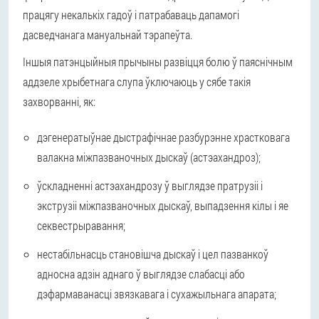
працягу некалькіх гадоў і патрабаваць дапамогі
дасведчанага мануальнай тэрапеўта.
Іншыя патэнцыйныя прычыны развіцця болю ў паяснічным
аддзеле хрыбетнага слупа ўключаюць у сябе такія
захворванні, як:
дэгенератыўнае дыстрафічнае разбурэнне храстковага
валакна міжпазваночных дыскаў (астэахандроз);
ўскладненні астэахандрозу ў выглядзе пратрузіі і
экструзіі міжпазваночных дыскаў, выпадзення кілы і яе
секвестрыравання;
нестабільнасць становішча дыскаў і цел пазванкоў
адносна адзін аднаго ў выглядзе слабасці або
дэфармаванасці звязкавага і сухажыльнага апарата;