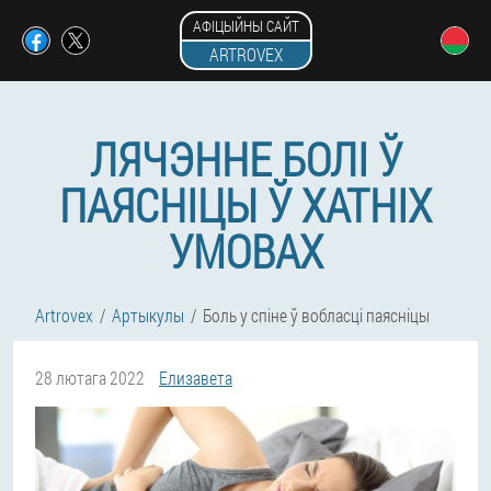
АФІЦЫЙНЫ САЙТ
ARTROVEX
ЛЯЧЭННЕ БОЛІ Ў
ПАЯСНІЦЫ Ў ХАТНІХ
УМОВАХ
Artrovex
Артыкулы
Боль у спіне ў вобласці паясніцы
28 лютага 2022
Елизавета