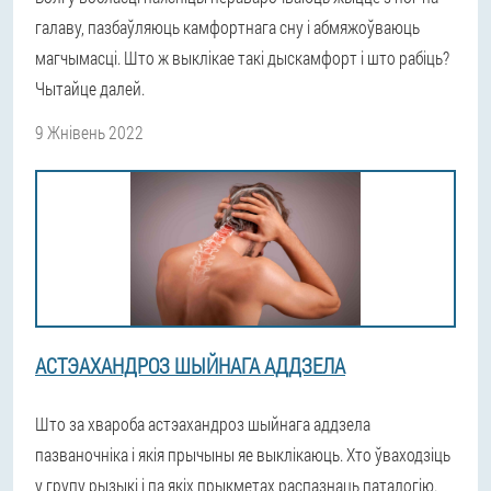
галаву, пазбаўляюць камфортнага сну і абмяжоўваюць
магчымасці. Што ж выклікае такі дыскамфорт і што рабіць?
Чытайце далей.
9 Жнівень 2022
АСТЭАХАНДРОЗ ШЫЙНАГА АДДЗЕЛА
Што за хвароба астэахандроз шыйнага аддзела
пазваночніка і якія прычыны яе выклікаюць. Хто ўваходзіць
у групу рызыкі і па якіх прыкметах распазнаць паталогію.