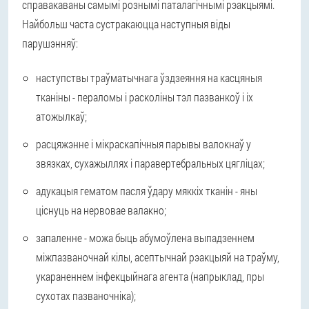
справакаваны самымі рознымі паталагічнымі рэакцыямі.
Найбольш часта сустракаюцца наступныя віды
парушэнняў:
наступствы траўматычнага ўздзеяння на касцяныя
тканіны - пераломы і расколіны тэл пазванкоў і іх
атожылкаў;
расцяжэнне і мікраскапічныя парывы валокнаў у
звязках, сухажыллях і паравертебральных цягліцах;
адукацыя гематом пасля ўдару мяккіх тканін - яны
ціснуць на нервовае валакно;
запаленне - можа быць абумоўлена выпадзеннем
міжпазваночнай кілы, асептычнай рэакцыяй на траўму,
укараненнем інфекцыйнага агента (напрыклад, пры
сухотах пазваночніка);