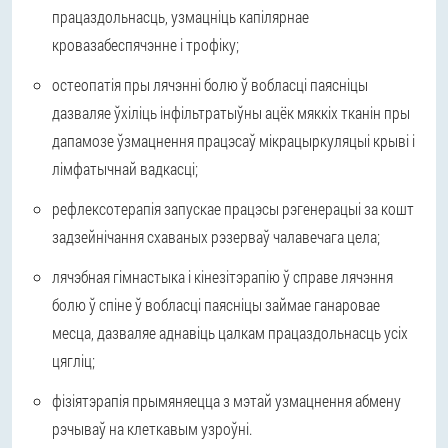
працаздольнасць, узмацніць капілярнае
кровазабеспячэнне і трофіку;
остеопатія пры лячэнні болю ў вобласці паясніцы
дазваляе ўхіліць інфільтратыўны ацёк мяккіх тканін пры
дапамозе ўзмацнення працэсаў мікрацыркуляцыі крыві і
лімфатычнай вадкасці;
рефлексотерапія запускае працэсы рэгенерацыі за кошт
задзейнічання схаваных рэзерваў чалавечага цела;
лячэбная гімнастыка і кінезітэрапію ў справе лячэння
болю ў спіне ў вобласці паясніцы займае ганаровае
месца, дазваляе аднавіць цалкам працаздольнасць усіх
цягліц;
фізіятэрапія прымяняецца з мэтай узмацнення абмену
рэчываў на клеткавым узроўні.