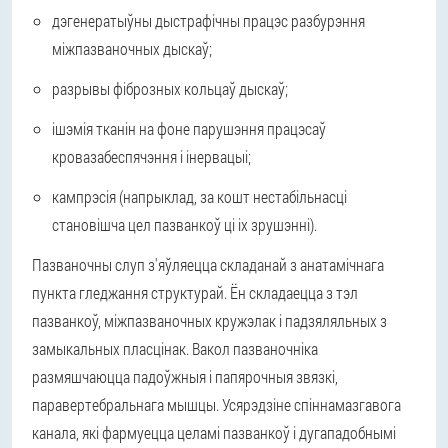
дэгенератыўны дыстрафічны працэс разбурэння
міжпазваночных дыскаў;
разрывы фіброзных кольцаў дыскаў;
ішэмія тканін на фоне парушэння працэсаў
кровазабеспячэння і інервацыі;
кампрэсія (напрыклад, за кошт нестабільнасці
становішча цел пазванкоў ці іх зрушэнні).
Пазваночны слуп з'яўляецца складанай з анатамічнага
пункта гледжання структурай. Ён складаецца з тэл
пазванкоў, міжпазваночных кружэлак і падзяляльных з
замыкальных пласцінак. Вакол пазваночніка
размяшчаюцца падоўжныя і папярочныя звязкі,
паравертебральнага мышцы. Усярэдзіне спіннамазгавога
канала, які фармуецца целамі пазванкоў і дугападобнымі