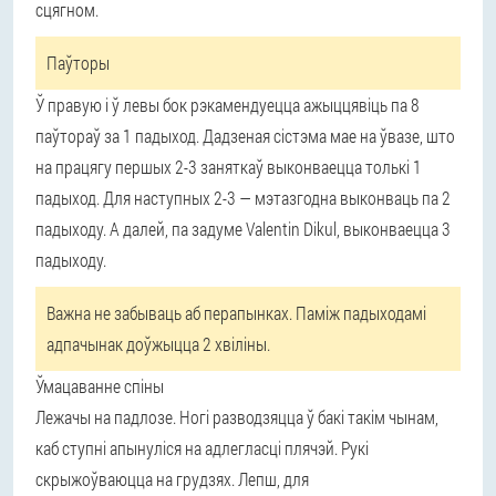
сцягном.
Паўторы
Ў правую і ў левы бок рэкамендуецца ажыццявіць па 8
паўтораў за 1 падыход. Дадзеная сістэма мае на ўвазе, што
на працягу першых 2-3 заняткаў выконваецца толькі 1
падыход. Для наступных 2-3 — мэтазгодна выконваць па 2
падыходу. А далей, па задуме Valentin Dikul, выконваецца 3
падыходу.
Важна не забываць аб перапынках. Паміж падыходамі
адпачынак доўжыцца 2 хвіліны.
Ўмацаванне спіны
Лежачы на падлозе. Ногі разводзяцца ў бакі такім чынам,
каб ступні апынуліся на адлегласці плячэй. Рукі
скрыжоўваюцца на грудзях. Лепш, для