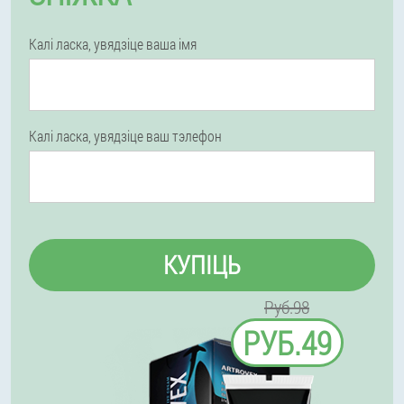
Калі ласка, увядзіце ваша імя
Калі ласка, увядзіце ваш тэлефон
КУПІЦЬ
Руб.98
РУБ.49