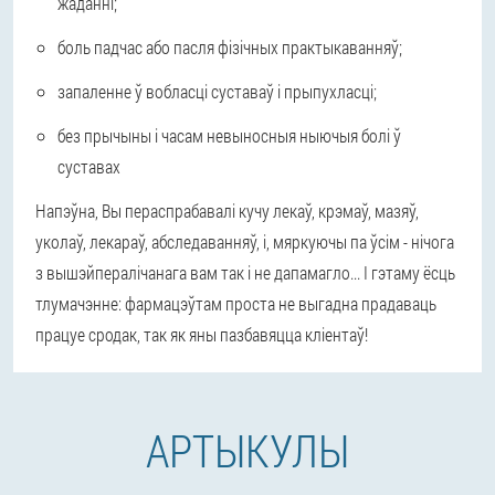
жаданні;
боль падчас або пасля фізічных практыкаванняў;
запаленне ў вобласці суставаў і прыпухласці;
без прычыны і часам невыносныя ныючыя болі ў
суставах
Напэўна, Вы пераспрабавалі кучу лекаў, крэмаў, мазяў,
уколаў, лекараў, абследаванняў, і, мяркуючы па ўсім - нічога
з вышэйпералічанага вам так і не дапамагло... І гэтаму ёсць
тлумачэнне: фармацэўтам проста не выгадна прадаваць
працуе сродак, так як яны пазбавяцца кліентаў!
АРТЫКУЛЫ