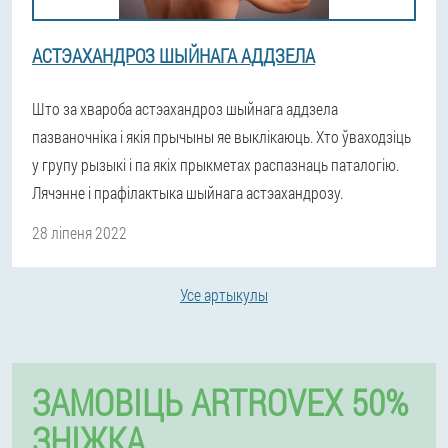
АСТЭАХАНДРОЗ ШЫЙНАГА АДДЗЕЛА
Што за хвароба астэахандроз шыйнага аддзела
пазваночніка і якія прычыны яе выклікаюць. Хто ўваходзіць
у групу рызыкі і па якіх прыкметах распазнаць паталогію.
Лячэнне і прафілактыка шыйнага астэахандрозу.
28 ліпеня 2022
Усе артыкулы
ЗАМОВІЦЬ ARTROVEX 50%
ЗНІЖКА