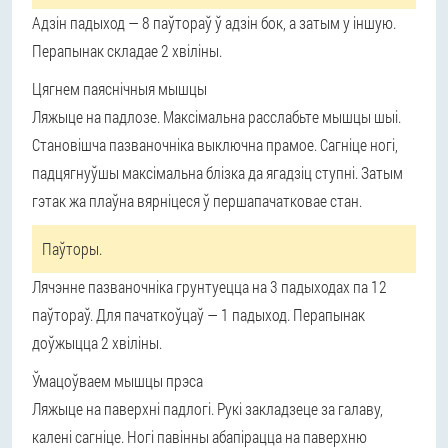
Адзін падыход — 8 паўтораў ў адзін бок, а затым у іншую.
Перапынак складае 2 хвіліны.
Цягнем паяснічныя мышцы
Ляжыце на падлозе. Максімальна расслабьте мышцы шыі.
Становішча пазваночніка выключна прамое. Сагніце ногі,
падцягнуўшы максімальна блізка да ягадзіц ступні. Затым
гэтак жа плаўна вярніцеся ў першапачатковае стан.
Паўторы.
Лячэнне пазваночніка грунтуецца на 3 падыходах па 12
паўтораў. Для пачаткоўцаў — 1 падыход. Перапынак
доўжыцца 2 хвіліны.
Ўмацоўваем мышцы прэса
Ляжыце на паверхні падлогі. Рукі закладзеце за галаву,
калені сагніце. Ногі павінны абапірацца на паверхню