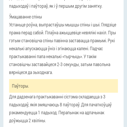
падыходаў і паўтораў, як і ў першым другім занятку.
Ўмацаванне спіны
Устаньце роўна, выпрастаўшы мышцы спіны і шыі. Глядзіце
прама перад сабой. Плаўна ажыццевіце невялікі нахіл. Пры
гэтым становішча спіны павінна заставацца прамымі. Рукі
некалькі апускаюцца ўніз і згінаюцца калені. Падчас
практыкаванні папа некалькі «тырчыць». У такім
становішчы заставайцеся 2-3 секунды, затым павольна
вярніцеся да зыходнага.
Паўторы.
Для дадзенага практыкаванні сістэма складаецца з 3
падыходаў, якія змяшчаюць 8 паўтораў. Для пачаткоўцаў
рэкамендуецца 1 падыход. Перапынак на адпачынак
доўжыцца 2 хвіліны.