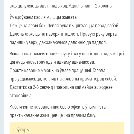
ажыццяўляюць адзін падыход. Адпачынак — 2 хвіліны.
Ўмацоўваем касыя мышцы жывата
Ляжце на левы бок. Левая рука выцягваецца перад сабой.
Далонь ляжыць на паверхні падлогі. Правую руку варта
падняць уверх, дакранаючыся далонню да падлогі.
Выключна прамыя правыя руку і нагу неабходна падымаць і
цягнуць насустрач адзін аднаму адначасова.
Практыкаванне маюць на ўвазе працу шыі. Галава
прыўздымаецца, погляд накіраваны прама перад сабой.
Дастаткова 2-3 секунд і павольна займайце зыходнае
становішча.
Каб лячэнне пазваночніка было эфектыўным, гэта
практыкаванне ажыццевіце і на правым баку.
Паўторы.