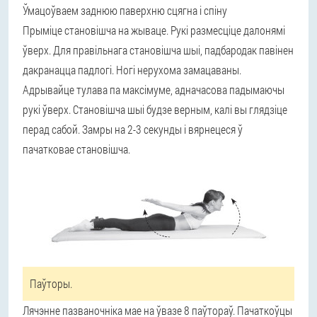
Ўмацоўваем заднюю паверхню сцягна і спіну
Прыміце становішча на жываце. Рукі размесціце далонямі
ўверх. Для правільнага становішча шыі, падбародак павінен
дакранацца падлогі. Ногі нерухома замацаваны.
Адрывайце тулава па максімуме, адначасова падымаючы
рукі ўверх. Становішча шыі будзе верным, калі вы глядзіце
перад сабой. Замры на 2-3 секунды і вярнецеся ў
пачатковае становішча.
Паўторы.
Лячэнне пазваночніка мае на ўвазе 8 паўтораў. Пачаткоўцы