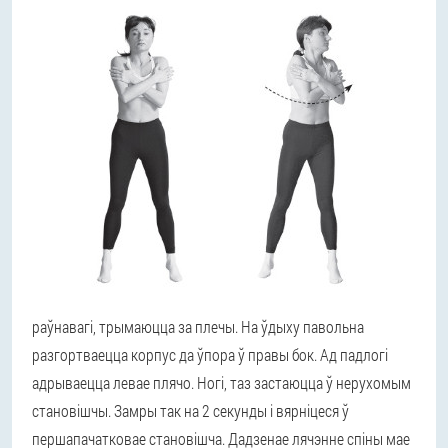
раўнавагі, трымаюцца за плечы. На ўдыху павольна
разгортваецца корпус да ўпора ў правы бок. Ад падлогі
адрываецца левае плячо. Ногі, таз застаюцца ў нерухомым
становішчы. Замры так на 2 секунды і вярніцеся ў
першапачатковае становішча. Дадзенае лячэнне спіны мае