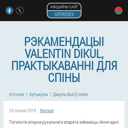
АФІЦЫЙНЫ САЙТ
ARTROVEX
РЭКАМЕНДАЦЫІ
VALENTIN DIKUL,
ПРАКТЫКАВАННІ ДЛЯ
СПІНЫ
Artrovex
Артыкулы
Дикуль болі ў спіне
26 ліпеня 2018
Матвей
Паталогія апорна-рухальнага апарата займаюць сёння адно