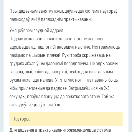
Пры дадзеным занятку ажыццяўляецца сістэма паўтораў і
падыходаў, як і ў папярэднім практыкаванні.
Ўмацоўваем грудной аддзел
Падчас выканання практыкаванні ногі не павінны
адрывацца ад падлогі. Становішча на спіне. Ногі займаюць
пазіцыю па шырыні плячэй. Рукі трэба скрыжаваць на
грудзях абхапіўшы далонямі перадплечча. Не адрываючы
галавы, шыі, спіны ад паверхні, неабходна слізгальным
рухам нахіліцца налева. У гэты час ногі і таз павінны быць
нібы прылепленыя да падлозе. Затрымаўшыся на 2-3
секунды, плаўна вярнуцца да пачатковага стану. Той жа
ажыццяўляецца ў іншы бок.
Паўторы.
Для дадзенага практыкаванні рэкамендуецца сістэма