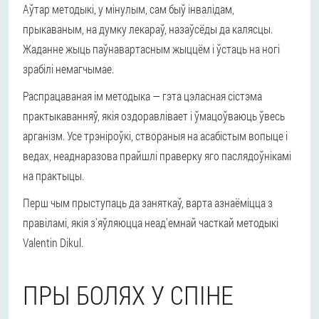
Аўтар методыкі, у мінулым, сам быў інвалідам,
прыкаваным, на думку лекараў, назаўсёды да калясцы.
Жаданне жыць паўнавартасным жыццём і ўстаць на ногі
зрабілі немагчымае.
Распрацаваная ім методыка — гэта цэласная сістэма
практыкаванняў, якія оздоравлівает і ўмацоўваюць ўвесь
арганізм. Усе трэніроўкі, створаныя на асабістым вопыце і
ведах, неаднаразова прайшлі праверку яго паслядоўнікамі
на практыцы.
Перш чым прыступаць да заняткаў, варта азнаёміцца з
правіламі, якія з'яўляюцца неад'емнай часткай методыкі
Valentin Dikul.
ПРЫ БОЛЯХ У СПІНЕ