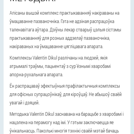
Апісаны вышэй комплекс практыкаванняў накіраваны на
ўмацаванне пазваночніка. Гэта не адзіная распрацоўка
таленавітага аўтара. Дзіўны лекар стварыў цэлыя сістэмы
практыкаванняў для розных аддзелаў пазваночніка,
накіраваных на ўмацаванне цягліцавага апарата.
Комплексы Valentin Dikul разлічаны на людзей, якія
атрымалі траўмы, пацыентаў з сур'ёзнымі хваробамі
апорна-рухальнага апарата.
Ён распрацаваў эфектыўныя прафілактычныя комплексы
для офісных супрацоўнікаў, для кіроўцаў. Не абышоў сваёй
увагай і дзяцей.
Методыка Valentin Dikul заснавана на барацьбе з хваробамі і
нацэлена на перамогу над імі. У гэтым заключаецца яе
ўнікальнасць. Паколькі многія тэхнікі сваёй мэтай бачаць