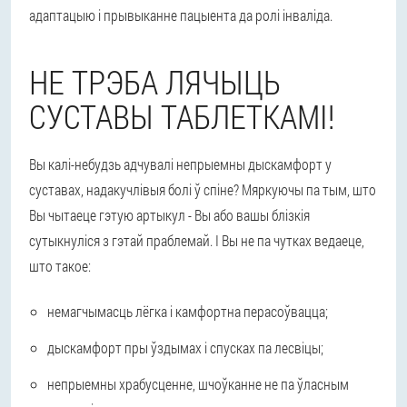
адаптацыю і прывыканне пацыента да ролі інваліда.
НЕ ТРЭБА ЛЯЧЫЦЬ
СУСТАВЫ ТАБЛЕТКАМІ!
Вы калі-небудзь адчувалі непрыемны дыскамфорт у
суставах, надакучлівыя болі ў спіне? Мяркуючы па тым, што
Вы чытаеце гэтую артыкул - Вы або вашы блізкія
сутыкнуліся з гэтай праблемай. І Вы не па чутках ведаеце,
што такое:
немагчымасць лёгка і камфортна перасоўвацца;
дыскамфорт пры ўздымах і спусках па лесвіцы;
непрыемны храбусценне, шчоўканне не па ўласным