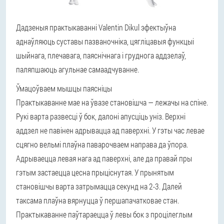
Дадзеныя практыкаванні Valentin Dikul эфектыўна
аднаўляюць суставы пазваночніка, цягліцавыя функцыі
шыйнага, плечавага, паяснічнага і груднога аддзелаў,
паляпшаюць агульнае самаадчуванне.
Ўмацоўваем мышцы паясніцы
Практыкаванне мае на ўвазе становішча — лежачы на спіне.
Рукі варта развесці ў бок, далоні апусціць уніз. Верхні
аддзел не павінен адрывацца ад паверхні. У гэты час левае
сцягно вельмі плаўна паварочваем направа да ўпора.
Адрываецца левая нага ад паверхні, але да правай пры
гэтым застаецца цесна прыціснутая. У прынятым
становішчы варта затрымацца секунд на 2-3. Далей
таксама плаўна вярнуцца ў першапачатковае стан.
Практыкаванне паўтараецца ў левы бок з процілеглым