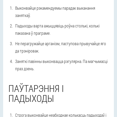
Выконвайце рэкамендуемы парадак выканання
заняткаў.
Падыходы варта ажыццявіць роўна столькі, колькі
паказана ў праграме.
Не перагружайце арганізм, паступова прывучайце яго
да трэніровак.
Заняткі павінны выконвацца рэгулярна. Па магчымасці
праз дзень.
ПАЎТАРЭННЯ І
ПАДЫХОДЫ
Строга выконвайце неабходнае колькасць падыходаў і