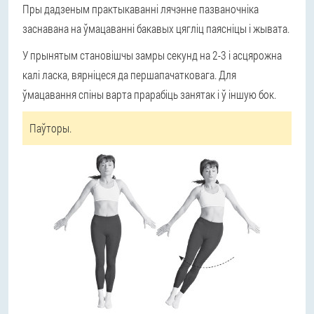
Пры дадзеным практыкаванні лячэнне пазваночніка
заснавана на ўмацаванні бакавых цягліц паясніцы і жывата.
У прынятым становішчы замры секунд на 2-3 і асцярожна
калі ласка, вярніцеся да першапачатковага. Для
ўмацавання спіны варта прарабіць занятак і ў іншую бок.
Паўторы.