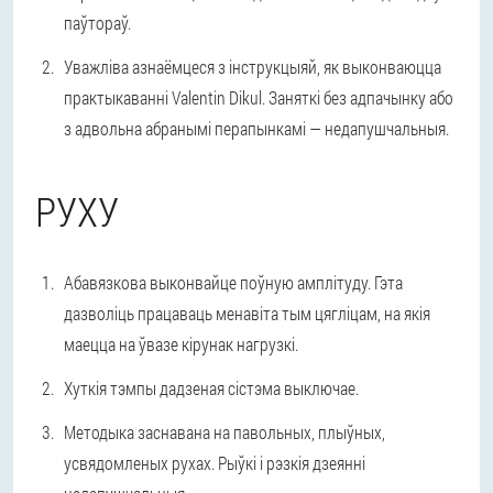
паўтораў.
Уважліва азнаёмцеся з інструкцыяй, як выконваюцца
практыкаванні Valentin Dikul. Заняткі без адпачынку або
з адвольна абранымі перапынкамі — недапушчальныя.
РУХУ
Абавязкова выконвайце поўную амплітуду. Гэта
дазволіць працаваць менавіта тым цягліцам, на якія
маецца на ўвазе кірунак нагрузкі.
Хуткія тэмпы дадзеная сістэма выключае.
Методыка заснавана на павольных, плыўных,
усвядомленых рухах. Рыўкі і рэзкія дзеянні