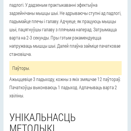
падлогі. У дадзеным практыкаванні эфектыўна
задзейнічаны мышцы шыі. Не адрываючы ступні ад падлогі,
падымайце плечы і галаву. Адчуеце, як працуюць мышцы
шыі, пацягнуўшы галаву з плячыма наперад. Затрымацца
варта на 2-3 секунды. Пры гэтым рэкамендуецца
напружваць мышцы шыі. Далей плаўна займіце пачатковае
становішча.
Паўторы.
Ажыццевіце 3 падыходу, кожны з якіх змяшчае 12 паўтораў.
Пачаткоўцы выконваюць 1 падыход. Адпачываць варта 2
хвіліны.
УНІКАЛЬНАСЦЬ
МЕТОДЫКІ