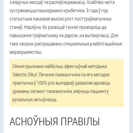
з вядучых месцаў па распаўсюджанасці. Асабліва часта
сустракаюцца пашкоджанні хрыбетніка. З года ў год
статыстыка паказвае высокі рост посттраўматычных
станаў. Нядзіўна. Бо развіццё тэхнікі прыводзіць да
павышэння траўматызму на дарозе, на вытворчасці. Для
такіх хворых распрацаваны спецыяльныя рэабілітацыйныя
мерапрыемствы.
Сёння прызнана найбольш эфектыўнай методыка
Valentin Dikul. Лячэнне пазваночніка па яго метадзе
практычна ў 100% усіх выпадкаў дазваляе аднавіць
уражаны сегмент пазваночніка, вярнуць пацыенту
рухальную актыўнасць.
АСНОЎНЫЯ ПРАВІЛЫ