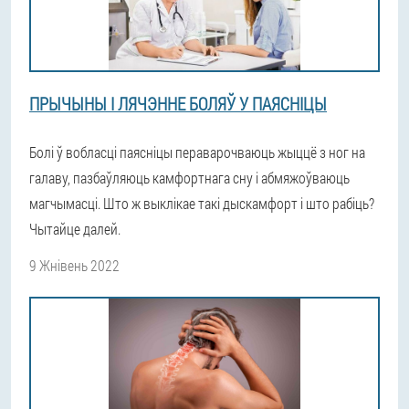
ПРЫЧЫНЫ І ЛЯЧЭННЕ БОЛЯЎ У ПАЯСНІЦЫ
Болі ў вобласці паясніцы пераварочваюць жыццё з ног на
галаву, пазбаўляюць камфортнага сну і абмяжоўваюць
магчымасці. Што ж выклікае такі дыскамфорт і што рабіць?
Чытайце далей.
9 Жнівень 2022