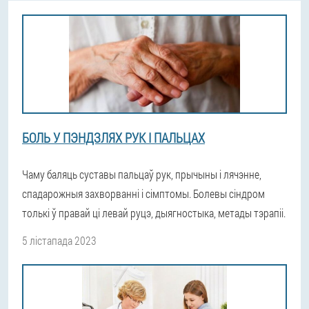
БОЛЬ У ПЭНДЗЛЯХ РУК І ПАЛЬЦАХ
Чаму баляць суставы пальцаў рук, прычыны і лячэнне,
спадарожныя захворванні і сімптомы. Болевы сіндром
толькі ў правай ці левай руцэ, дыягностыка, метады тэрапіі.
5 лістапада 2023