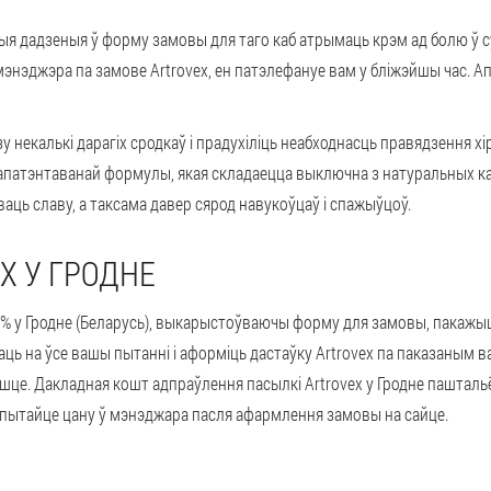
ыя дадзеныя ў форму замовы для таго каб атрымаць крэм ад болю ў сус
энэджэра па замове Artrovex, ен патэлефануе вам у бліжэйшы час. А
у некалькі дарагіх сродкаў і прадухіліць неабходнасць правядзення х
апатэнтаванай формулы, якая складаецца выключна з натуральных кам
ць славу, а таксама давер сярод навукоўцаў і спажыўцоў.
X У ГРОДНЕ
0% у Гродне (Беларусь), выкарыстоўваючы форму для замовы, пакажыце
азаць на ўсе вашы пытанні і аформіць дастаўку Artrovex па паказаным
пошце. Дакладная кошт адпраўлення пасылкі Artrovex у Гродне паштал
, пытайце цану ў мэнэджара пасля афармлення замовы на сайце.