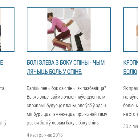
Е
БОЛІ ЗЛЕВА З БОКУ СПІНЫ - ЧЫМ
КРОП
ЛЯЧЫЦЬ БОЛЬ У СПІНЕ.
БОЛЮ
та.
Баліць левы бок са спіны: як пазбавіцца?
Як прац
Вы жывяце, займаючыся паўсядзённымі
галаўно
справамі, будуеце планы, але ўсё ў адзін
болю на
міг бурыцца і змяняецца, прычынай таму
на стоп
лі ў
рэзкія болі ў левым баку з боку спіны.
30 ліпе
4 кастрычнік 2018