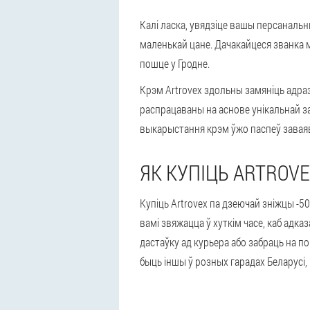
Калі ласка, увядзіце вашы персанальн
маленькай цане. Дачакайцеся званка м
пошце у Гродне.
Крэм Artrovex здольны замяніць адраз
распрацаваны на аснове унікальнай з
выкарыстання крэм ўжо паспеў заваява
ЯК КУПІЦЬ ARTROVE
Купіць Artrovex па дзеючай зніжцы -5
вамі звяжацца ў хуткім часе, каб адк
дастаўку ад курьера або забраць на 
быць іншы ў розных гарадах Беларусі