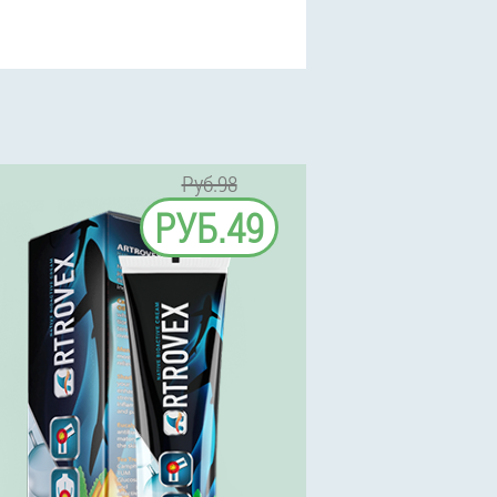
Руб.98
РУБ.49