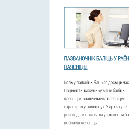
ПАЗВАНОЧНІК БАЛІЦЬ У РАЁН
ПАЯСНІЦЫ
Боль у паясніцы ўзнікае досыць час
Пацыенты кажуць «у мяне баліць
паясніца», «зашчымела паясніцу»,
«прастрэл у паясніцу». У артыкуле
разгледзім прычыны ўзнікнення бо
вобласці паясніцы.