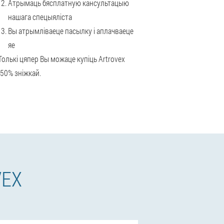
Атрымаць бясплатную кансультацыю
нашага спецыяліста
Вы атрымліваеце пасылку і аплачваеце
яе
Толькі цяпер Вы можаце купіць Artrovex
-50% зніжкай.
VEX