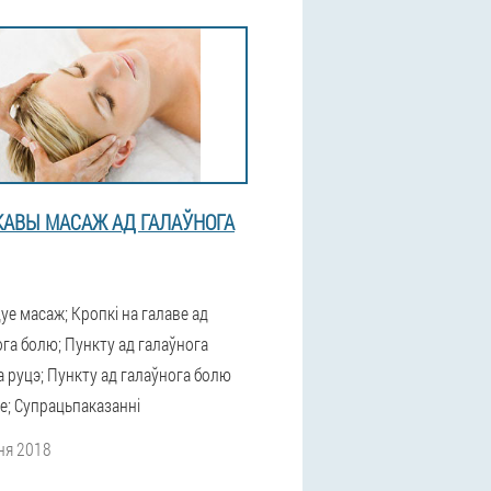
КАВЫ МАСАЖ АД ГАЛАЎНОГА
уе масаж; Кропкі на галаве ад
га болю; Пункту ад галаўнога
 руцэ; Пункту ад галаўнога болю
е; Супрацьпаказанні
ня 2018