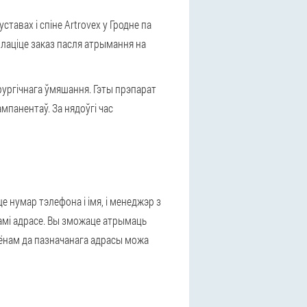
тавах і спіне Artrovex у Гродне па
плаціце заказ пасля атрымання на
ірургічнага ўмяшання. Гэты прэпарат
панентаў. За нядоўгі час
 нумар тэлефона і імя, і менеджэр з
 вамі адрасе. Вы зможаце атрымаць
ьёнам да пазначанага адрасы можа