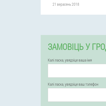
21 верасень 2018
ЗАМОВІЦЬ У ГР
Калі ласка, увядзіце ваша імя
Калі ласка, увядзіце ваш тэлефон