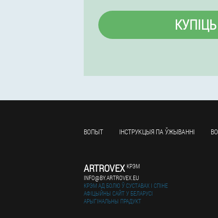
КУПІЦЬ
ВОПЫТ
ІНСТРУКЦЫЯ ПА ЎЖЫВАННІ
ВО
ARTROVEX
КРЭМ
INFO@BY.ARTROVEX.EU
КРЭМ АД БОЛЮ Ў СУСТАВАХ І СПІНЕ
АФІЦЫЙНЫ САЙТ У БЕЛАРУСІ
АРЫГІНАЛЬНЫ ПРАДУКТ