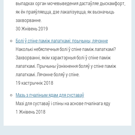
выпадках орган мочевыведения дастаўляе дыскамфорт,
як ён праяўляецца, дзе лакалізуецца, як вызначыць
захворванне.
30 Жнівень 2019
Болі ў спіне паміж лапаткамі: прычыны, лячэнне
Наколькі небяспечныя болі ў спіне паміж лапаткамі?
Захворванні, якім характэрныя болі ў спіне паміж
лапаткамі. Прычыны ўзнікнення боляў у спіне паміж
лапаткамі. Лячэнне боляў у спіне.
19 кастрычнік 2018
Мазь з пчаліным ядам для суставаў
Мазі для суставаў і спіны на аснове пчалінага яду
1 Жнівень 2018