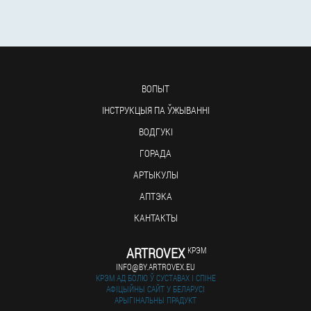
ВОПЫТ
ІНСТРУКЦЫЯ ПА ЎЖЫВАННІ
ВОДГУКІ
ГОРАДА
АРТЫКУЛЫ
АПТЭКА
КАНТАКТЫ
ARTROVEX
КРЭМ
INFO@BY.ARTROVEX.EU
КРЭМ АД БОЛЮ Ў СУСТАВАХ І СПІНЕ
АФІЦЫЙНЫ САЙТ У БЕЛАРУСІ
АРЫГІНАЛЬНЫ ПРАДУКТ