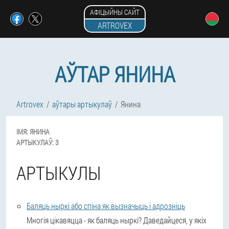
АФІЦЫЙНЫ САЙТ
ARTROVEX
АЎТАР ЯНИНА
Artrovex
аўтары артыкулаў
Янина
ІМЯ:
ЯНИНА
АРТЫКУЛАЎ:
3
АРТЫКУЛЫ
Баляць ныркі або спіна як вызначыць і адрозніць
Многія цікавяцца - як баляць ныркі? Даведайцеся, у якіх