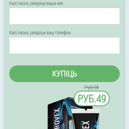
Калі ласка, увядзіце ваша імя
Калі ласка, увядзіце ваш тэлефон
КУПІЦЬ
Руб.98
РУБ.49