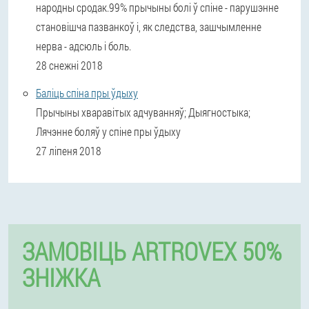
народны сродак.99% прычыны болі ў спіне - парушэнне
становішча пазванкоў і, як следства, зашчымленне
нерва - адсюль і боль.
28 снежні 2018
Баліць спіна пры ўдыху
Прычыны хваравітых адчуванняў; Дыягностыка;
Лячэнне боляў у спіне пры ўдыху
27 ліпеня 2018
ЗАМОВІЦЬ ARTROVEX 50%
ЗНІЖКА