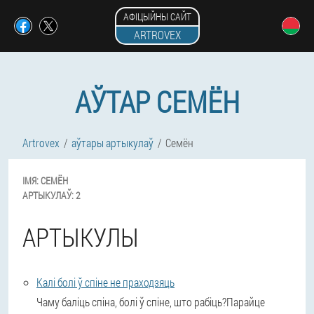
АФІЦЫЙНЫ САЙТ
ARTROVEX
АЎТАР СЕМЁН
Artrovex
аўтары артыкулаў
Семён
ІМЯ:
СЕМЁН
АРТЫКУЛАЎ:
2
АРТЫКУЛЫ
Калі болі ў спіне не праходзяць
Чаму баліць спіна, болі ў спіне, што рабіць?Парайце