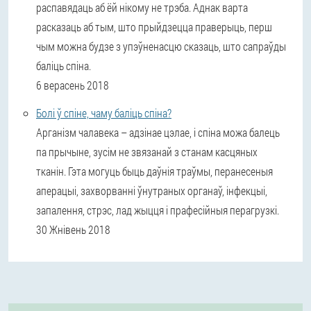
распавядаць аб ёй нікому не трэба. Аднак варта
расказаць аб тым, што прыйдзецца праверыць, перш
чым можна будзе з упэўненасцю сказаць, што сапраўды
баліць спіна.
6 верасень 2018
Болі ў спіне, чаму баліць спіна?
Арганізм чалавека – адзінае цэлае, і спіна можа балець
па прычыне, зусім не звязанай з станам касцяных
тканін. Гэта могуць быць даўнія траўмы, перанесеныя
аперацыі, захворванні ўнутраных органаў, інфекцыі,
запалення, стрэс, лад жыцця і прафесійныя перагрузкі.
30 Жнівень 2018