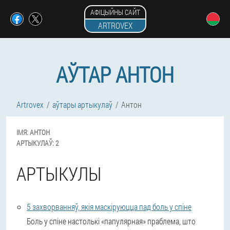
АФІЦЫЙНЫ САЙТ
ARTROVEX
АЎТАР АНТОН
Artrovex
аўтары артыкулаў
Антон
ІМЯ:
АНТОН
АРТЫКУЛАЎ:
2
АРТЫКУЛЫ
5 захворванняў, якія маскіруюцца пад боль у спіне
Боль у спіне настолькі «папулярная» праблема, што