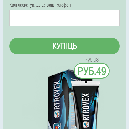
Калі ласка, увядзіце ваш тэлефон
КУПІЦЬ
Руб.98
РУБ.49