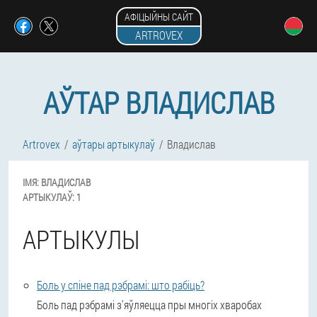
АФІЦЫЙНЫ САЙТ
ARTROVEX
АЎТАР ВЛАДИСЛАВ
Artrovex
аўтары артыкулаў
Владислав
ІМЯ:
ВЛАДИСЛАВ
АРТЫКУЛАЎ:
1
АРТЫКУЛЫ
Боль у спіне пад рэбрамі: што рабіць?
Боль пад рэбрамі з'яўляецца пры многіх хваробах