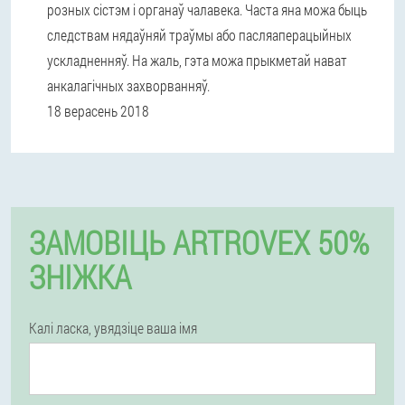
розных сістэм і органаў чалавека. Часта яна можа быць
следствам нядаўняй траўмы або пасляаперацыйных
ускладненняў. На жаль, гэта можа прыкметай нават
анкалагічных захворванняў.
18 верасень 2018
ЗАМОВІЦЬ ARTROVEX 50%
ЗНІЖКА
Калі ласка, увядзіце ваша імя