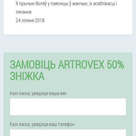
9 прычын боляў у паясніцы ў жанчын, іх асаблівасці і
лячэнне
24 ліпеня 2018
ЗАМОВІЦЬ ARTROVEX 50%
ЗНІЖКА
Калі ласка, увядзіце ваша імя
Калі ласка, увядзіце ваш тэлефон