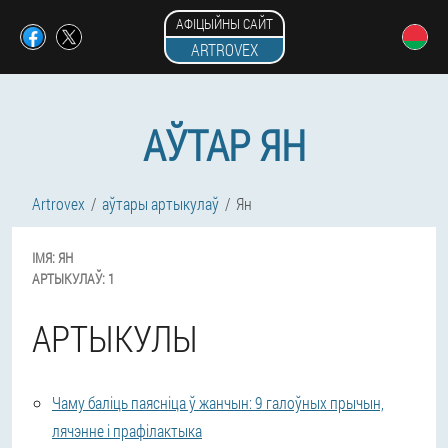
АФІЦЫЙНЫ САЙТ
ARTROVEX
АЎТАР ЯН
Artrovex
аўтары артыкулаў
Ян
ІМЯ:
ЯН
АРТЫКУЛАЎ:
1
АРТЫКУЛЫ
Чаму баліць паясніца ў жанчын: 9 галоўных прычын,
лячэнне і прафілактыка