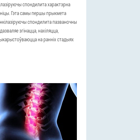
кілазіруючы спондилита характэрна
раніцы. Гэта самы першы прыкмета
 анкілазіруючы спондилита пазваночны
дазваляе згінацца, нахіляцца,
 выкарыстоўваюцца на ранніх стадыях