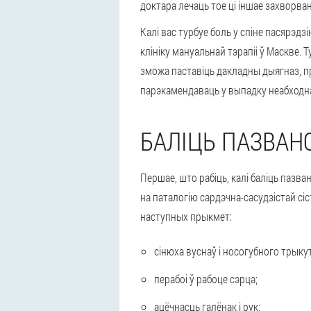
доктара лечаць тое ці іншае захворва
Калі вас турбуе боль у спіне пасярэдз
клініку мануальнай тэрапіі ў Маскве. 
зможа паставіць дакладны дыягназ, п
парэкамендаваць у выпадку неабходн
БАЛІЦЬ ПАЗВАНО
Першае, што рабіць, калі баліць пазв
на паталогію сардэчна-сасудзістай сі
наступных прыкмет:
сінюха вуснаў і носогубного трыку
перабоі ў рабоце сэрца;
ацёчнасць галёнак і рук;