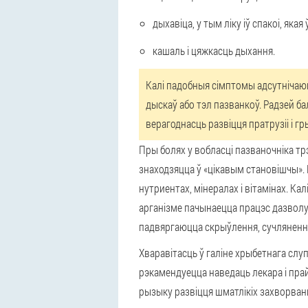
дыхавіца, у тым ліку іў спакоі, як
кашаль і цяжкасць дыхання.
Калі падобныя сімптомы адсутнічаю
дыскаў або тэл пазванкоў. Радзей б
верагоднасць развіцця пратрузіі і гр
Пры болях у вобласці пазваночніка т
знаходзяцца ў «цікавым становішчы».
нутриентах, мінералах і вітамінах. К
арганізме пачынаецца працэс дазволу
падвяргаюцца скрыўлення, сучляненне
Хваравітасць ў галіне хрыбетнага слуп
рэкамендуецца наведаць лекара і прай
рызыку развіцця шматлікіх захворван