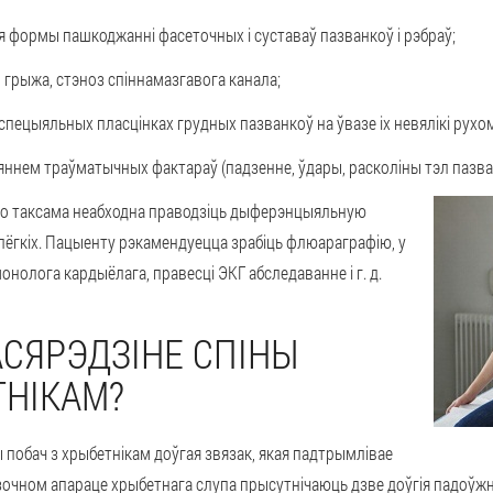
я формы пашкоджанні фасеточных і суставаў пазванкоў і рэбраў;
 грыжа, стэноз спіннамазгавога канала;
пецыяльных пласцінках грудных пазванкоў на ўвазе іх невялікі рухом
яннем траўматычных фактараў (падзенне, ўдары, расколіны тэл пазван
, то таксама неабходна праводзіць дыферэнцыяльную
лёгкіх. Пацыенту рэкамендуецца зрабіць флюараграфію, у
нолога кардыёлага, правесці ЭКГ абследаванне і г. д.
АСЯРЭДЗІНЕ СПІНЫ
ТНІКАМ?
ы побач з хрыбетнікам доўгая звязак, якая падтрымлівае
вязочном апараце хрыбетнага слупа прысутнічаюць дзве доўгія падоўжн