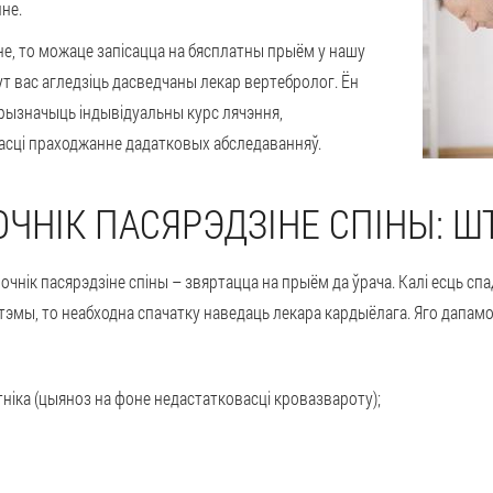
нне.
іне, то можаце запісацца на бясплатны прыём у нашу
Тут вас агледзіць дасведчаны лекар вертебролог. Ён
рызначыць індывідуальны курс лячэння,
асці праходжанне дадатковых абследаванняў.
ЧНІК ПАСЯРЭДЗІНЕ СПІНЫ: ШТ
аночнік пасярэдзіне спіны – звяртацца на прыём да ўрача. Калі есць с
стэмы, то неабходна спачатку наведаць лекара кардыёлага. Яго дапам
тніка (цыяноз на фоне недастатковасці кровазвароту);