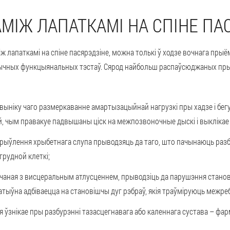
АМІЖ ЛАПАТКАМІ НА СПІНЕ ПА
іж лапаткамі на спіне пасярэдзіне, можна толькі ў ходзе вочнага пры
тычных функцыянальных тэстаў. Сярод найбольш распаўсюджаных пры
 выніку чаго размеркаванне амартызацыйнай нагрузкі пры хадзе і бег
й, чым правакуе падвышаны ціск на межпозвоночные дыскі і выклікае 
крыўлення хрыбетнага слупа прыводзяць да таго, што пачынаюць ра
грудной клеткі;
лучаная з висцеральным атлусценнем, прыводзіць да парушэння стано
атыўна адбіваецца на становішчы дуг рэбраў, якія траўміруюць межре
ая ўзнікае пры разбурэнні тазасцегнавага або каленнага сустава – фа