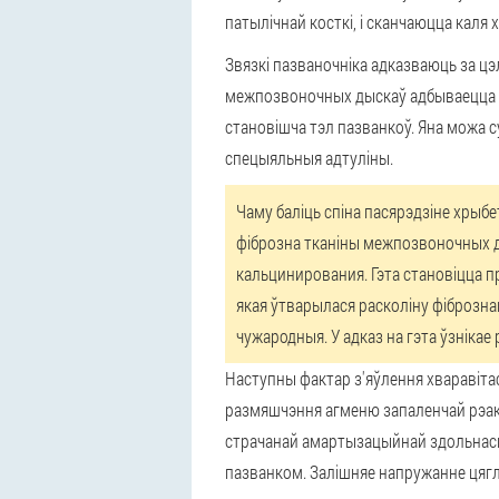
патылічнай косткі, і сканчаюцца каля 
Звязкі пазваночніка адказваюць за ц
межпозвоночных дыскаў адбываецца пас
становішча тэл пазванкоў. Яна можа
спецыяльныя адтуліны.
Чаму баліць спіна пасярэдзіне хрыбе
фіброзна тканіны межпозвоночных ды
кальцинирования. Гэта становіцца пр
якая ўтварылася расколіну фібрознаг
чужародныя. У адказ на гэта ўзнікае
Наступны фактар з'яўлення хваравітас
размяшчэння агменю запаленчай рэак
страчанай амартызацыйнай здольнасці
пазванком. Залішняе напружанне цягл