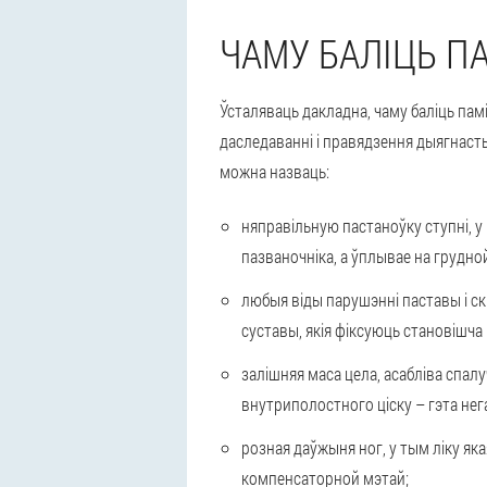
ЧАМУ БАЛІЦЬ П
Ўсталяваць дакладна, чаму баліць пам
даследаванні і правядзення дыягнас
можна назваць:
няправільную пастаноўку ступні, у
пазваночніка, а ўплывае на грудно
любыя віды парушэнні паставы і с
суставы, якія фіксуюць становішча 
залішняя маса цела, асабліва спа
внутриполостного ціску – гэта нег
розная даўжыня ног, у тым ліку як
компенсаторной мэтай;