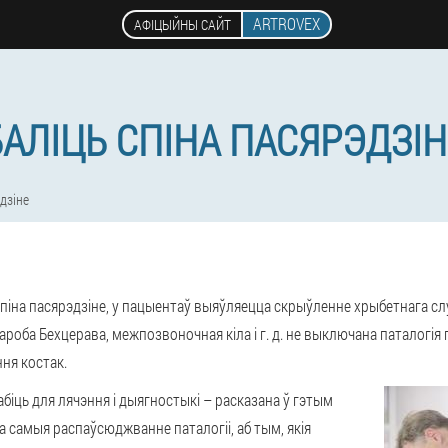
ARTROVEX
АФІЦЫЙНЫ САЙТ
БАЛІЦЬ СПІНА ПАСЯРЭДЗІН
эдзіне
 спіна пасярэдзіне, у пацыентаў выяўляецца скрыўленне хрыбетнага сл
ароба Бехцерава, межпозвоночная кіла і г. д. не выключана паталогі
ня костак.
абіць для лячэння і дыягностыкі – расказана ў гэтым
 самыя распаўсюджванне паталогіі, аб тым, якія