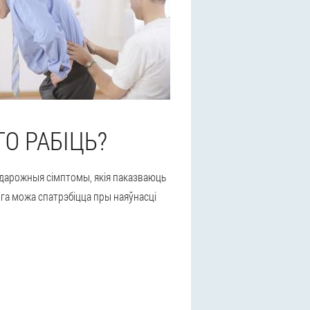
О РАБІЦЬ?
падарожныя сімптомы, якія паказваюць
ога можа спатрэбіцца пры наяўнасці