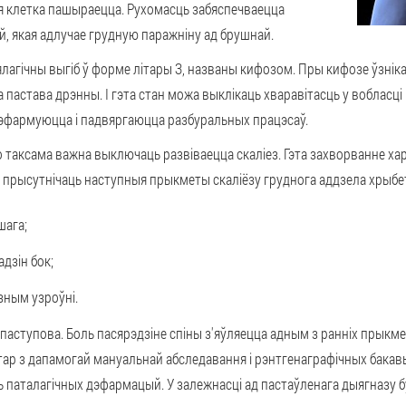
ая клетка пашыраецца. Рухомасць забяспечваецца
, якая адлучае грудную паражніну ад брушнай.
ялагічны выгіб ў форме літары З, названы кифозом. Пры кифозе ўзнік
а пастава дрэнны. І гэта стан можа выклікаць хваравітасць у вобласці
дэфармуюцца і падвяргаюцца разбуральных працэсаў.
 то таксама важна выключаць развіваецца скаліез. Гэта захворванне 
ь прысутнічаць наступныя прыкметы скаліёзу груднога аддзела хрыбет
шага;
адзін бок;
зным узроўні.
паступова. Боль пасярэдзіне спіны з'яўляецца адным з ранніх прыкмет
тар з дапамогай мануальнай абследавання і рэнтгенаграфічных бака
ень паталагічных дэфармацый. У залежнасці ад пастаўленага дыягназу 