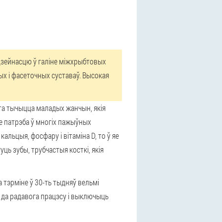
дзейнасцю ў галіне міжхрыбтовых
ых і фасеточных суставаў. Высокая
та тычыцца маладых жанчын, якія
е патрэба ў многіх пажыўных
льцыя, фосфару і вітаміна D, то ў яе
ь зубы, трубчастыя косткі, якія
а тэрміне ў 30-ть тыдняў вельмі
а да радавога працэсу і выключыць