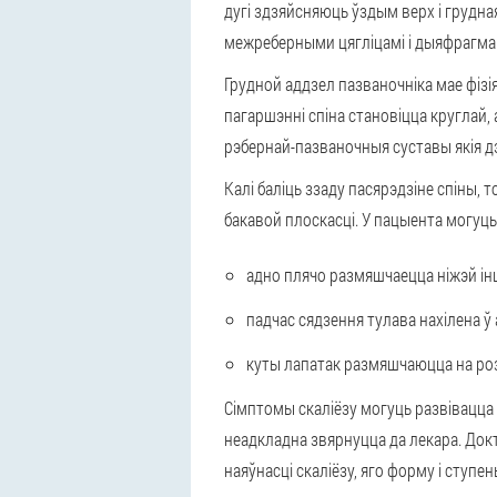
дугі здзяйсняюць ўздым верх і грудн
межреберными цягліцамі і дыяфрагмай
Грудной аддзел пазваночніка мае фізі
пагаршэнні спіна становіцца круглай, 
рэбернай-пазваночныя суставы якія 
Калі баліць ззаду пасярэдзіне спіны,
бакавой плоскасці. У пацыента могуц
адно плячо размяшчаецца ніжэй ін
падчас сядзення тулава нахілена ў 
куты лапатак размяшчаюцца на ро
Сімптомы скаліёзу могуць развівацца 
неадкладна звярнуцца да лекара. Док
наяўнасці скаліёзу, яго форму і ступ