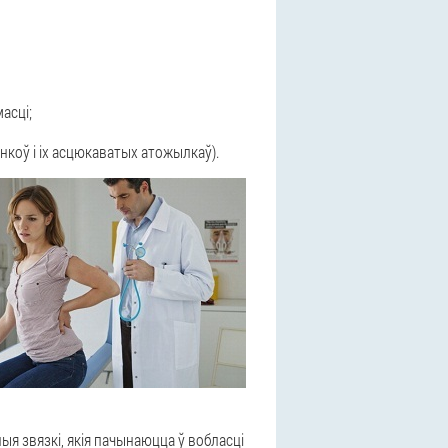
асці;
коў і іх асцюкаватых атожылкаў).
ыя звязкі, якія пачынаюцца ў вобласці