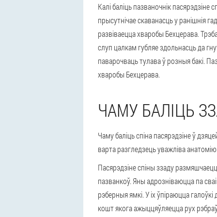
Калі баліць пазваночнік пасярэдзіне
прысутнічае скаванасць у ранішнія га
развіваецца хваробы Бехцерава. Трэб
слуп цалкам губляе здольнасць да гнут
паварочваць тулава ў розныя бакі. Па
хваробы Бехцерава.
ЧАМУ БАЛІЦЬ З
Чаму баліць спіна пасярэдзіне ў дзяце
варта разгледзець уважліва анатомію
Пасярэдзіне спіны ззаду размяшчаецца
пазванкоў. Яны адрозніваюцца па сва
рэберныя ямкі. У іх ўпіраюцца галоўкі
кошт якога ажыццяўляецца рух рэбра