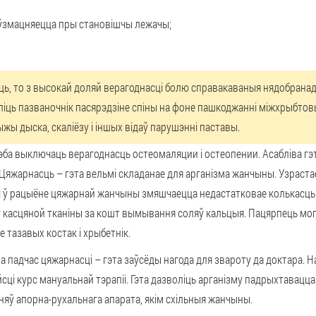
ая ўзмацняецца пры становішчы лежачы;
ць, то з высокай доляй верагоднасці болю справакаваныя нядобрана
аліць пазваночнік пасярэдзіне спіны на фоне пашкоджанні міжхрыбтов
ыжы дыска, скаліёзу і іншых відаў парушэнні паставы.
рэба выключаць верагоднасць остеомаляции і остеопении. Асабліва гэ
 Цяжарнасць – гэта вельмі складанае для арганізма жанчыны. Узраста
алі ў рацыёне цяжарнай жанчыны змяшчаецца недастатковае колькасць ка
 касцяной тканіны за кошт вымывання соляў кальцыя. Пацярпець могуц
 тазавых костак і хрыбетнік.
а падчас цяжарнасці – гэта заўсёды нагода для звароту да доктара. Н
сці курс мануальнай тэрапіі. Гэта дазволіць арганізму падрыхтавацц
няў апорна-рухальнага апарата, якім схільныя жанчыны.