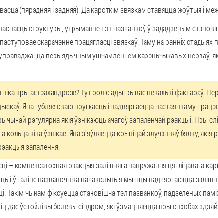
хвасца (пярэдняя і задняя). Да кароткім звязкам ставяцца жоўтыя і м
эласнасць структуры, утрыманне тэл пазванкоў ў зададзеным стано
туповае скарачэнне працягласці звязкаў. Таму на ранніх стадыях пр
 суправаджацца перыядычным ушчамленнем карэньчыкавых нерваў, які
тніка пры астэахандрозе? Тут ролю адыгрывае некалькі фактараў. Пер
скаў. Яна губляе сваю пругкасць і падвяргаецца пастаяннаму працэс
ычынай рэгулярна якія ўзнікаюць ачагоў запаленчай рэакцыі. Пры сліз
а кольца кіла ўзнікае. Яна з'яўляецца крыніцай злучэнняў бялку, якія
 рэакцыя запалення.
ці – компенсаторная рэакцыя залішняга напружання цягліцавага карк
цыі ў галіне пазваночніка навакольныя мышцы падвяргаюцца залішня
. Такім чынам фіксуецца становішча тэл пазванкоў, падзеленых пам
іц дае ўстойлівы болевы сіндром, які ўзмацняецца пры спробах здзяй