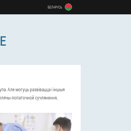
БЕЛАРУСЬ
Е
упа. Але могуць развівацца і іншыя
я плячы-лопаточной сучлянення,