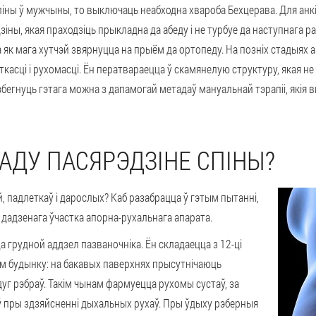
 спіны ў мужчыны, то выключаць неабходна хвароба Бехцерава. Для ан
дзіны, якая праходзіць прыкладна да абеду і не турбуе да наступнага 
а як мага хутчэй звярнуцца на прыём да ортопеду. На позніх стадыях
касці і рухомасці. Ён ператвараецца ў скамянелую структуру, якая не 
збегнуць гэтага можна з дапамогай метадаў мануальнай тэрапіі, якія
ЗАДУ ПАСЯРЭДЗІНЕ СПІНЫ?
й, падлеткаў і дарослых? Каб разабрацца ў гэтым пытанні,
 дадзенага ўчастка апорна-рухальнага апарата.
 грудной аддзел пазваночніка. Ён складаецца з 12-ці
ім будынку: на бакавых паверхнях прысутнічаюць
 дуг рэбраў. Такім чынам фармуецца рухомы сустаў, за
ў пры здзяйсненні дыхальных рухаў. Пры ўдыху рэберныя