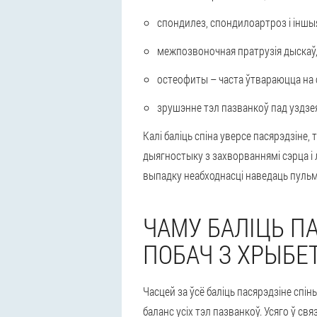
спондилез, спондилоартроз і іншы
межпозвоночная пратрузія дыскаў,
остеофиты – часта ўтвараюцца на с
зрушэнне тэл пазванкоў пад уздзе
Калі баліць спіна уверсе пасярэдзіне
дыягностыку з захворваннямі сэрца і 
выпадку неабходнасці наведаць пульмо
ЧАМУ БАЛІЦЬ П
ПОБАЧ З ХРЫБЕ
Часцей за ўсё баліць пасярэдзіне спін
баланс усіх тэл пазванкоў. Усяго ў с