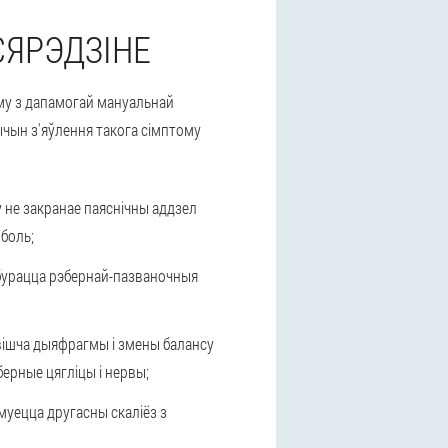
СЯРЭДЗІНЕ
ёму з дапамогай мануальнай
чын з'яўлення такога сімптому
у не закранае паяснічны аддзел
боль;
збурацца рэбернай-пазваночныя
вішча дыяфрагмы і змены балансу
берные цягліцы і нервы;
рмуецца другасны скаліёз з