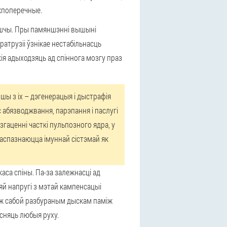
ежпоперечные.
вішчы. Пры памяншэнні вышыні
атрузіі ўзнікае нестабільнасць
я адыходзяць ад спіннога мозгу праз
шы з іх – дэгенерацыя і дыстрафія
 абязводжвання, парэпання і паслугі
гаценні часткі пульпозного ядра, у
 распазнаюцца імуннай сістэмай як
аса спіны. Па-за залежнасці ад
й напругі з мэтай кампенсацыі
іж сабой разбураным дыскам паміж
сняць любыя руху.