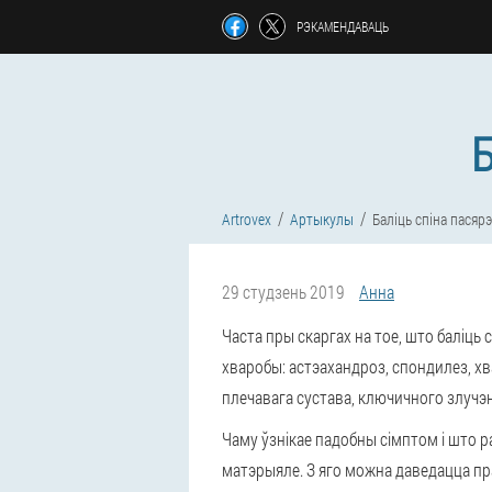
РЭКАМЕНДАВАЦЬ
Artrovex
Артыкулы
Баліць спіна пасяр
29 студзень 2019
Анна
Часта пры скаргах на тое, што баліць
хваробы: астэахандроз, спондилез, хв
плечавага сустава, ключичного злучэн
Чаму ўзнікае падобны сімптом і што р
матэрыяле. З яго можна даведацца пра