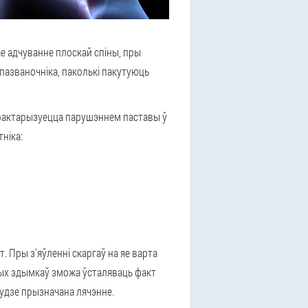
ае адчуванне плоскай спіны, пры
 пазваночніка, паколькі пакутуюць
характарызуецца парушэннем паставы ў
ніка:
. Пры з'яўленні скаргаў на яе варта
вых здымкаў зможа ўсталяваць факт
будзе прызначана лячэнне.