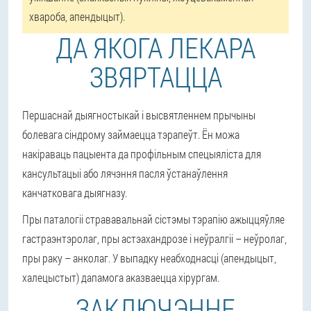
хвароба, апендыцыт).
ДА ЯКОГА ЛЕКАРА
ЗВЯРТАЦЦА
Першаснай дыягностыкай і высвятленнем прычыны
болевага сіндрому займаецца тэрапеўт. Ён можа
накіраваць пацыента да профільным спецыяліста для
кансультацыі або лячэння пасля ўстанаўлення
канчатковага дыягназу.
Пры паталогіі стрававальнай сістэмы тэрапію ажыццяўляе
гастраэнтэролаг, пры астэахандрозе і неўралгіі – неўролаг,
пры раку – анколаг. У выпадку неабходнасці (апендыцыт,
халецыстыт) дапамога аказваецца хірургам.
ЗАКЛЮЧЭННЕ