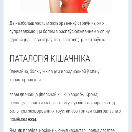
Да найбольш частым захворванняў страўніка, якія
суправаджаюцца болем з распаўсюджваннем у спіну
адносяцца:- язва страўніка;- гастрыт;- рак страўніка.
ПАТАЛОГІЯ КІШАЧНІКА
Звычайна, боль у жываце з иррадиацией ў спіну
характэрная для:
язвы дванаццаціперснай кішкі,
хваробы Крона,
неспецыфічнага язвавага каліту,
пухліннага паразы і г. д.
Боль пры захворваннях тоўстай або тонкай кішкі звязана з
прыёмам ежы.
Яна, як правіла, носіць ныючыя характар і рэдка дасягае