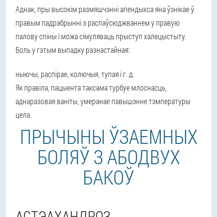
Аднак, пры высокім размяшчэнні апендыкса яна ўзнікае ў
правым падрабрынні з распаўсюджваннем у правую
палову спіны і можа сімуляваць прыступ халецыстыту.
Боль у гэтым выпадку разнастайная:
ныючы,
распірае,
колючыя,
тупая і г. д.
Як правіла, пацыента таксама турбуе млоснасць,
аднаразовая ваніты, умеранае павышэнне тэмпературы
цела.
ПРЫЧЫНЫ ЎЗАЕМНЫХ
БОЛЯЎ З АБОДВУХ
БАКОЎ
АСТЭАХАНДРОЗ