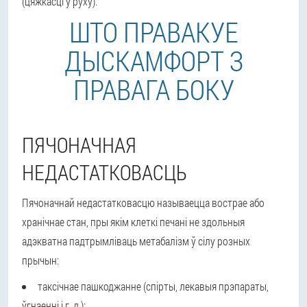
(цяжкасці ў руху).
ШТО ПРАВАКУЕ
ДЫСКАМФОРТ З
ПРАВАГА БОКУ
ПЯЧОНАЧНАЯ
НЕДАСТАТКОВАСЦЬ
Пячоначнай недастатковасцю называецца вострае або
хранічнае стан, пры якім клеткі печані не здольныя
адэкватна падтрымліваць метабалізм ў сілу розных
прычын:
таксічнае пашкоджанне (спірты, лекавыя прэпараты,
ўгнаенні і г. д.);