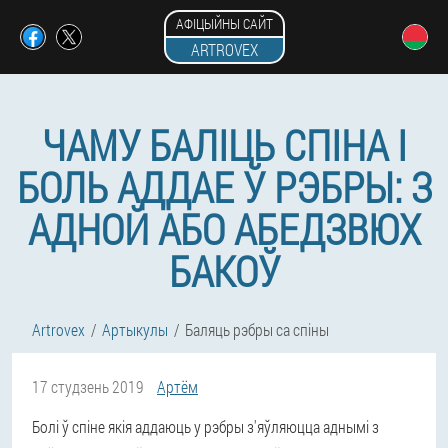
АФІЦЫЙНЫ САЙТ
ARTROVEX
ЧАМУ БАЛІЦЬ СПІНА І
БОЛЬ АДДАЕ Ў РЭБРЫ: З
АДНОЙ АБО АБЕДЗВЮХ
БАКОЎ
Artrovex
Артыкулы
Баляць рэбры са спіны
17 студзень 2019
Артём
Болі ў спіне якія аддаюць у рэбры з'яўляюцца аднымі з