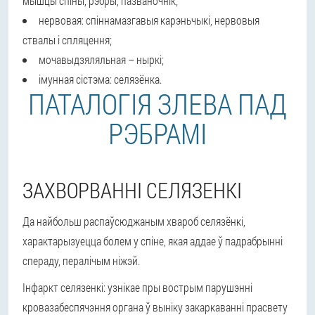
мышцы спіны, рэбры, пазваночнік;
нервовая: спіннамазгавыя карэньчыкі, нервовыя
ствалы і спляцення;
мочавыдзяляльная – ныркі;
імунная сістэма: селязёнка.
ПАТАЛОГІЯ ЗЛЕВА ПАД
РЭБРАМІ
ЗАХВОРВАННІ СЕЛЯЗЕНКІ
Да найбольш распаўсюджаным хвароб селязёнкі,
характарызуецца болем у спіне, якая аддае ў падрабрынні
спераду, пералічым ніжэй.
Інфаркт селязенкі: узнікае пры вострым парушэнні
кровазабеспячэння органа ў выніку закаркаванні прасвету