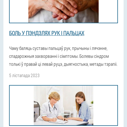
БОЛЬ У ПЭНДЗЛЯХ РУК І ПАЛЬЦАХ
Чаму баляць суставы пальцаў рук, прычыны і лячэнне,
спадарожныя захворванні і сімптомы. Болевы сіндром
толькі ў правай ці левай руцэ, дыягностыка, метады тэрапіі.
5 лістапада 2023