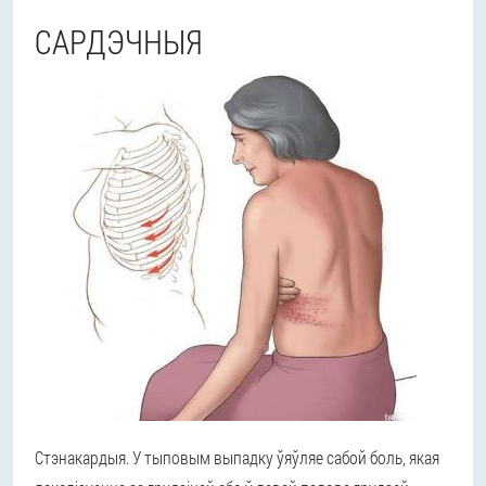
САРДЭЧНЫЯ
Стэнакардыя. У тыповым выпадку ўяўляе сабой боль, якая