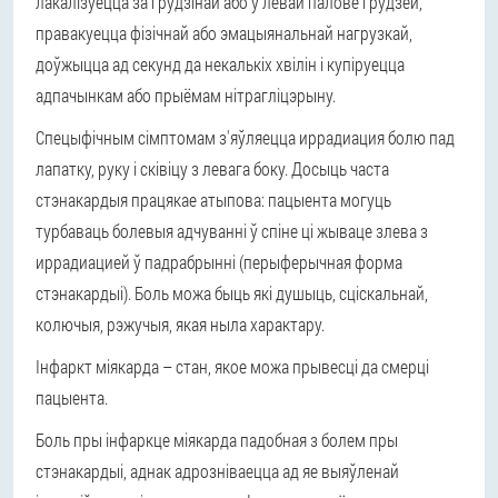
лакалізуецца за грудзінай або ў левай палове грудзей,
правакуецца фізічнай або эмацыянальнай нагрузкай,
доўжыцца ад секунд да некалькіх хвілін і купіруецца
адпачынкам або прыёмам нітрагліцэрыну.
Спецыфічным сімптомам з'яўляецца иррадиация болю пад
лапатку, руку і сківіцу з левага боку. Досыць часта
стэнакардыя працякае атыпова: пацыента могуць
турбаваць болевыя адчуванні ў спіне ці жываце злева з
иррадиацией ў падрабрынні (перыферычная форма
стэнакардыі). Боль можа быць які душыць, сціскальнай,
колючыя, рэжучыя, якая ныла характару.
Інфаркт міякарда – стан, якое можа прывесці да смерці
пацыента.
Боль пры інфаркце міякарда падобная з болем пры
стэнакардыі, аднак адрозніваецца ад яе выяўленай