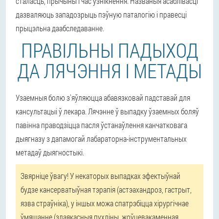
сталасць, прычыны і час узнікнення. Названыя асаблівасці
дазваляюць западозрыць пэўную паталогію і правесці
прыцэльна даабследаванне.
ПРАВІЛЬНЫ ПАДЫХОД
ДА ЛЯЧЭННЯ І МЕТАДЫ
Узаемныя болю з'яўляюцца абавязковай падставай для
кансультацыі ў лекара. Лячэнне ў выпадку ўзаемных боляў
павінна праводзіцца пасля ўстанаўлення канчатковага
дыягназу з дапамогай лабараторна-інструментальных
метадаў дыягностыкі.
Звярніце ўвагу! У некаторых выпадках эфектыўнай
будзе кансерватыўная тэрапія (астэахандроз, гастрыт,
язва страўніка), у іншых можа спатрэбіцца хірургічнае
ўмяшанне (злаякасныя пухліны, жоўцевакаменная