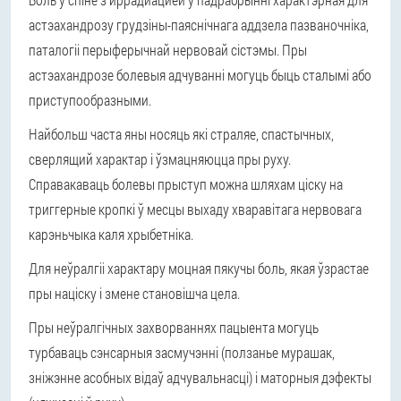
астэахандрозу грудзіны-паяснічнага аддзела пазваночніка,
паталогіі перыферычнай нервовай сістэмы. Пры
астэахандрозе болевыя адчуванні могуць быць сталымі або
приступообразными.
Найбольш часта яны носяць які страляе, спастычных,
сверлящий характар і ўзмацняюцца пры руху.
Справакаваць болевы прыступ можна шляхам ціску на
триггерные кропкі ў месцы выхаду хваравітага нервовага
карэньчыка каля хрыбетніка.
Для неўралгіі характару моцная пякучы боль, якая ўзрастае
пры націску і змене становішча цела.
Пры неўралгічных захворваннях пацыента могуць
турбаваць сэнсарныя засмучэнні (ползанье мурашак,
зніжэнне асобных відаў адчувальнасці) і маторныя дэфекты