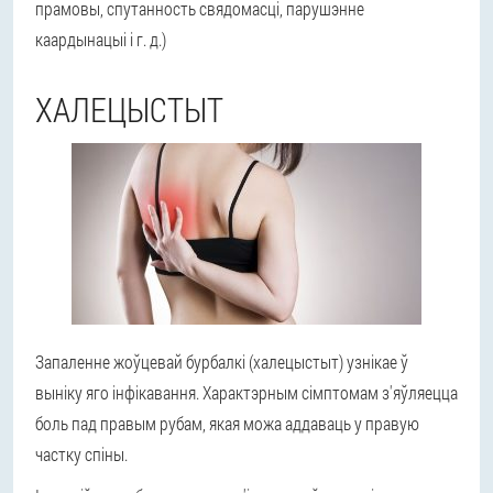
прамовы, спутанность свядомасці, парушэнне
каардынацыі і г. д.)
ХАЛЕЦЫСТЫТ
Запаленне жоўцевай бурбалкі (халецыстыт) узнікае ў
выніку яго інфікавання. Характэрным сімптомам з'яўляецца
боль пад правым рубам, якая можа аддаваць у правую
частку спіны.