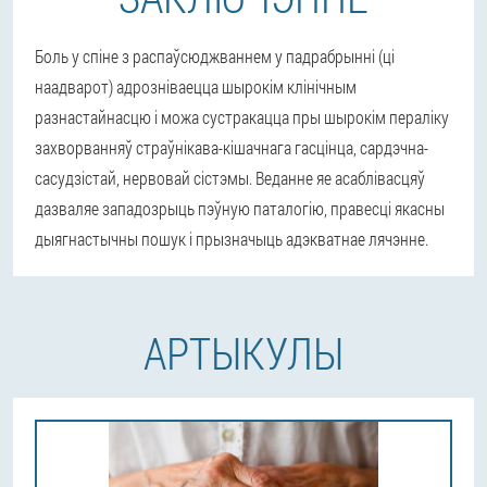
Боль у спіне з распаўсюджваннем у падрабрынні (ці
наадварот) адрозніваецца шырокім клінічным
разнастайнасцю і можа сустракацца пры шырокім пераліку
захворванняў страўнікава-кішачнага гасцінца, сардэчна-
сасудзістай, нервовай сістэмы. Веданне яе асаблівасцяў
дазваляе западозрыць пэўную паталогію, правесці якасны
дыягнастычны пошук і прызначыць адэкватнае лячэнне.
АРТЫКУЛЫ