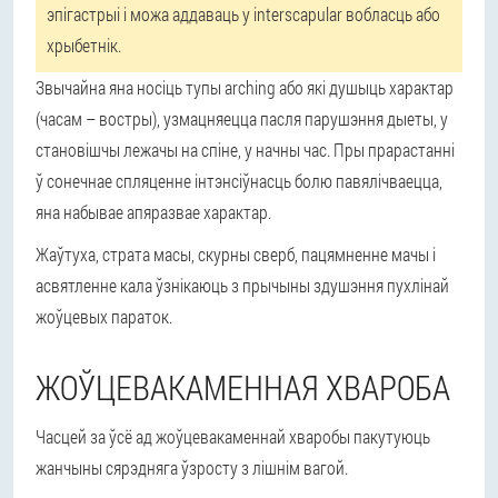
эпігастрыі і можа аддаваць у interscapular вобласць або
хрыбетнік.
Звычайна яна носіць тупы arching або які душыць характар
(часам – востры), узмацняецца пасля парушэння дыеты, у
становішчы лежачы на спіне, у начны час. Пры прарастанні
ў сонечнае спляценне інтэнсіўнасць болю павялічваецца,
яна набывае апяразвае характар.
Жаўтуха, страта масы, скурны сверб, пацямненне мачы і
асвятленне кала ўзнікаюць з прычыны здушэння пухлінай
жоўцевых параток.
ЖОЎЦЕВАКАМЕННАЯ ХВАРОБА
Часцей за ўсё ад жоўцевакаменнай хваробы пакутуюць
жанчыны сярэдняга ўзросту з лішнім вагой.