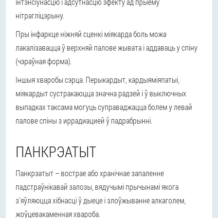
інтэнсіўнасцю і адсутнасцю эфекту ад прыёму
нітрагліцэрыну.
Пры інфаркце ніжняй сценкі міякарда боль можа
лакалізавацца ў верхняй палове жывата і аддаваць у спіну
(чэраўная форма).
Іншыя хваробы сэрца. Перыкардыт, кардыяміяпатыі,
міякардыт сустракаюцца значна радзей і ў выключных
выпадках таксама могуць суправаджацца болем у левай
палове спіны з иррадиацией ў падрабрынні.
ПАНКРЭАТЫТ
Панкрэатыт – вострае або хранічнае запаленне
падстраўнікавай залозы, вядучымі прычынамі якога
з'яўляюцца хібнасці ў дыеце і злоўжыванне алкаголем,
жоўцевакаменная хвароба.