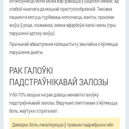
Інтэнсіўнасць болю можа вар'іравацца ў шырокіх межах: ад
слабой ныючага да моцнай приступообразной. Таксама
пацыента могуць турбаваць млоснасць, ваніты, прысмак
жоўці ў роце, ліхаманка, змена афарбоўкі кала і мачы (пры
парушэнні адтоку жоўці).
Прычынай абвастрэння халецыстыту звычайна з'яўляецца
парушэнне дыеты.
РАК ГАЛОЎКІ
ПАДСТРАЎНІКАВАЙ ЗАЛОЗЫ
У 60-70% хворых на рак дзівіць менавіта галоўку
падстраўнікавай залозы. Вядучымі сімптомамі з'яўляюцца
боль, жаўтуха і страта вагі.
Даведка. Боль лакалізуецца ў правым падрабрынні або