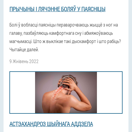
ПРЫЧЫНЫ І ЛЯЧЭННЕ БОЛЯЎ У ПАЯСНІЦЫ
Болі ў вобласці паясніцы пераварочваюць жыццё з ног на
галаву, пазбаўляюць камфортнага сну і абмяжоўваюць
магчымасці. Што ж выклікае такі дыскамфорт і што рабіць?
Чытайце далей.
9 Жнівень 2022
АСТЭАХАНДРОЗ ШЫЙНАГА АДДЗЕЛА