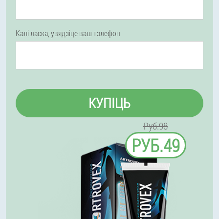
Калі ласка, увядзіце ваш тэлефон
КУПІЦЬ
Руб.98
РУБ.49