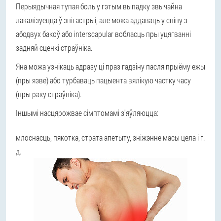
Перыядычная тупая боль у гэтым выпадку звычайна
лакалізуецца ў эпігастрыі, але можа аддаваць у спіну з
абодвух бакоў або interscapular вобласць пры уцягванні
задняй сценкі страўніка.
Яна можа узнікаць адразу ці праз гадзіну пасля прыёму ежы
(пры язве) або турбаваць пацыента вялікую частку часу
(пры раку страўніка).
Іншымі насцярожвае сімптомамі з'яўляюцца:
млоснасць,
пякотка,
страта апетыту,
зніжэнне масы цела і г.
д.