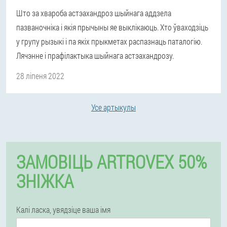
Што за хвароба астэахандроз шыйнага аддзела
пазваночніка і якія прычыны яе выклікаюць. Хто ўваходзіць
у групу рызыкі і па якіх прыкметах распазнаць паталогію.
Лячэнне і прафілактыка шыйнага астэахандрозу.
28 ліпеня 2022
Усе артыкулы
ЗАМОВІЦЬ ARTROVEX 50%
ЗНІЖКА
Калі ласка, увядзіце ваша імя