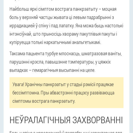
Найбольш яркі сімптом вострага панкрэатыту – моцная
боль у верхняй частцы жывата ці левым падрабрынні з
иррадиацией ў спіну і пад лапатку. Яна можа быць настолькі
інтэнсіўнай, што прыносіць хвораму пакутлівыя пакуты і
купіруецца толькі наркатычнымі анальгетыкамі.
Таксама пацыента турбуе млоснасць, шматразовая ваніты,
парушэнні крэсла, павышэнне тэмпературы, у цяжкіх
выпадках – гемарагічныя высыпанні на целе.
Увага! Хранічны панкрэатыт у стадыі рэмісіі працякае
бессімптомна. Пры абвастрэнні працэсу развіваюцца
сімптомы вострага панкрэатыту.
НЕЎРАЛАГІЧНЫЯ ЗАХВОРВАННІ
Боль у спіне з иррадиацией ў падрабрынні характэрная для