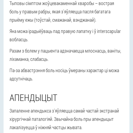
Тыповы сімптом жоўцевакаменнай хваробы – вострая
боль у правым рабры, якая з'яўляецца пасля багатага
прыёму ежы (тоўстай, смажанай, вэнджанай).
Яна можа ірадыёўваць пад правую лапатку і ў interscapular
вобласць.
Разам з болем у пацыента адзначаецца млоснасць, ваніты,
ліхаманка, слабасць.
Па-за абвастрэння боль носіць ўмераны характар ці можа
адсутнічаць.
АПЕНДЫЦЫТ
Запаленне апендыкса з'яўляецца самай частай экстранай
хірургічнай паталогіяй. Звычайна боль пры апендыцыт
лакалізуецца ў ніжняй частцы жывата.