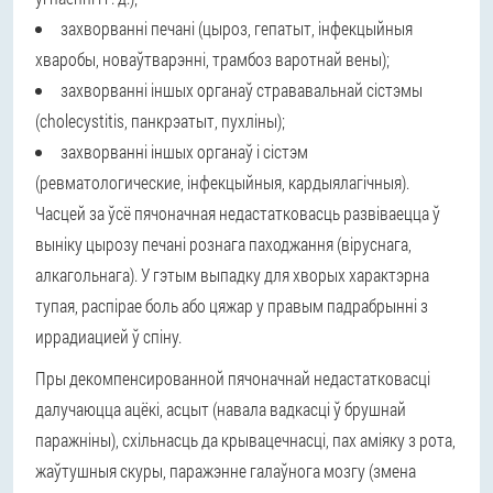
захворванні печані (цыроз, гепатыт, інфекцыйныя
хваробы, новаўтварэнні, трамбоз варотнай вены);
захворванні іншых органаў стрававальнай сістэмы
(cholecystitis, панкрэатыт, пухліны);
захворванні іншых органаў і сістэм
(ревматологические, інфекцыйныя, кардыялагічныя).
Часцей за ўсё пячоначная недастатковасць развіваецца ў
выніку цырозу печані рознага паходжання (віруснага,
алкагольнага). У гэтым выпадку для хворых характэрна
тупая, распірае боль або цяжар у правым падрабрынні з
иррадиацией ў спіну.
Пры декомпенсированной пячоначнай недастатковасці
далучаюцца ацёкі, асцыт (навала вадкасці ў брушнай
паражніны), схільнасць да крывацечнасці, пах аміяку з рота,
жаўтушныя скуры, паражэнне галаўнога мозгу (змена