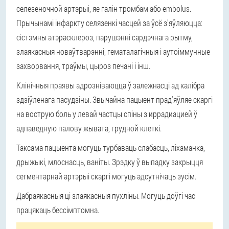
селезеночной артэрыі, яе галін тромбам або embolus.
Прычынамі інфаркту селязенкі часцей за ўсё з'яўляюцца:
сістэмны атэрасклероз, парушэнні сардэчнага рытму,
злаякасныя новаўтварэнні, гематалагічныя і аутоіммунные
захворвання, траўмы, цыроз печані і інш.
Клінічныя праявы адрозніваюцца ў залежнасці ад калібра
здзіўленага пасудзіны. Звычайна пацыент прад'яўляе скаргі
на вострую боль у левай частцы спіны з иррадиацией ў
адпаведную палову жывата, грудной клеткі.
Таксама пацыента могуць турбаваць слабасць, ліхаманка,
дрыжыкі, млоснасць, ваніты. Зрэдку ў выпадку закрыцця
сегментарнай артэрыі скаргі могуць адсутнічаць зусім.
Дабраякасныя ці злаякасныя пухліны. Могуць доўгі час
працякаць бессімптомна.