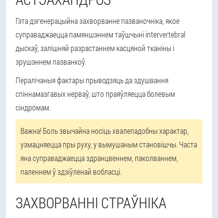
Гэта дэгенерацыйна захворванне пазваночніка, якое
суправаджаецца памяншэннем таўшчыні intervertebral
дыскаў, залішняй разрастаннем касцяной тканіны і
зрушэннем пазванкоў.
Пералічаныя фактары прыводзяць да здушвання
спіннамазгавых нерваў, што праяўляецца болевым
сіндромам.
Важна! Боль звычайна носіць хвалепадобны характар,
узмацняецца пры руху, у вымушаным становішчы. Часта
яна суправаджаецца здранцвеннем, паколваннем,
паленнем ў здзіўленай вобласці.
ЗАХВОРВАННІ СТРАЎНІКА