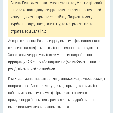
Важна! Боль якая ныла, тупога характару ў спіне ці левай
палове жывата далучаецца пасля прарастання пухлінай
капсулы, якая пакрывае селязёнку. Пацыента могуць
турбаваць адсутнасць апетыту, асіметрыя жывата,
страта масы цела і г. д.
Абсцэс селязёнкі. Развіваецца ў выніку інфікавання тканіны
селязёнкі па лімфатычных або крывяносных пасудзінах.
Характарызуецца тупы болем у левым падрабрынні з
иррадиацией ў спіну або надплечье (можа ўзмацняцца пры
руху), ліхаманкай з ознобами.
Кісты селязёнкі: паразітарныя (эхинококкоз, alveococcosis) і
nonparasitica. Апошнія могуць быць прыроджанымі або
набытымі (у выніку траўмы). Пры вялікіх памерах
праяўляюцца болем, цяжарам у левым падрабрынні і
выпячиванием левай паловы жывата.