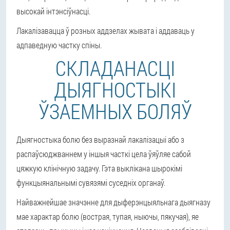
высокай інтэнсіўнасці.
Лакалізавацца ў розных аддзелах жывата і аддаваць у
адпаведную частку спіны.
СКЛАДАНАСЦІ
ДЫЯГНОСТЫКІ
ЎЗАЕМНЫХ БОЛЯЎ
Дыягностыка болю без выразнай лакалізацыі або з
распаўсюджваннем у іншыя часткі цела ўяўляе сабой
цяжкую клінічную задачу. Гэта выклікана шырокімі
функцыянальнымі сувязямі суседніх органаў.
Найважнейшае значэнне для дыферэнцыяльнага дыягназу
мае характар болю (вострая, тупая, ныючы, пякучая), яе