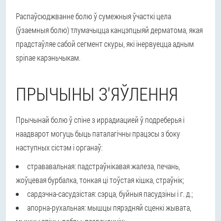
Распаўсюджванне болю ў сумежныя ўчасткі цела
(ўзаемныя болю) тлумачыцца канцэпцыяй дерматома, якая
прадстаўляе сабой сегмент скуры, які інервуецца адным
spinae карэньчыкам.
ПРЫЧЫНЫ З'ЯЎЛЕННЯ
Прычынай болю ў спіне з иррадиацией ў подреберья і
наадварот могуць быць паталагічны працэсы з боку
наступных сістэм і органаў:
стрававальная: падстраўнікавая жалеза, печань,
жоўцевая бурбалка, тонкая ці тоўстая кішка, страўнік;
сардэчна-сасудзістая: сэрца, буйныя пасудзіны і г. д.;
апорна-рухальная: мышцы пярэдняй сценкі жывата,