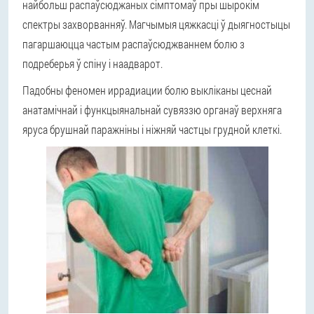
найбольш распаўсюджаных сімптомаў пры шырокім
спектры захворванняў. Магчымыя цяжкасці ў дыягностыцы
пагаршаюцца частым распаўсюджваннем болю з
подреберья ў спіну і наадварот.
Падобны феномен иррадиации болю выкліканы цеснай
анатамічнай і функцыянальнай сувяззю органаў верхняга
яруса брушнай паражніны і ніжняй частцы грудной клеткі.