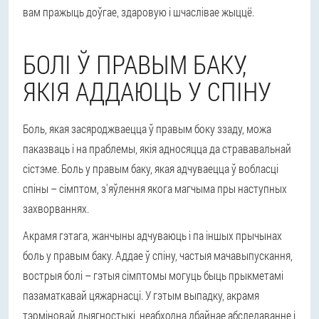
вам пражыць доўгае, здаровую і шчаслівае жыццё.
БОЛІ Ў ПРАВЫМ БАКУ,
ЯКІЯ АДДАЮЦЬ У СПІНУ
Боль, якая засяроджваецца ў правым боку ззаду, можа
паказваць і на праблемы, якія адносяцца да стрававальнай
сістэме. Боль у правым баку, якая адчуваецца ў вобласці
спіны – сімптом, з'яўлення якога магчыма пры наступных
захворваннях.
Акрамя гэтага, жанчыны адчуваюць і па іншых прычынах
боль у правым баку. Аддае ў спіну, частыя мачавыпускання,
вострыя болі – гэтыя сімптомы могуць быць прыкметамі
пазаматкавай цяжарнасці. У гэтым выпадку, акрамя
тэрміновай дыягностыкі, неабходна дбайнае абследаванне і