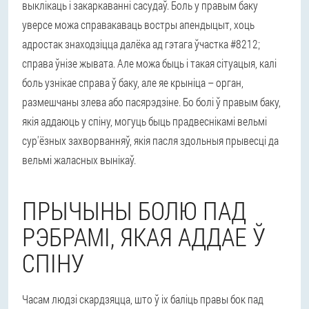
выклікаць і закаркаванні сасудаў. Боль у правым баку
уверсе можа справакаваць востры апендыцыт, хоць
адростак знаходзіцца далёка ад гэтага ўчастка #8212;
справа ўнізе жывата. Але можа быць і такая сітуацыя, калі
боль узнікае справа ў баку, але яе крыніца – орган,
размешчаны злева або пасярэдзіне. Бо болі ў правым баку,
якія аддаюць у спіну, могуць быць прадвеснікамі вельмі
сур'ёзных захворванняў, якія пасля здольныя прывесці да
вельмі жаласных вынікаў.
ПРЫЧЫНЫ БОЛЮ ПАД
РЭБРАМІ, ЯКАЯ АДДАЕ Ў
СПІНУ
Часам людзі скардзяцца, што ў іх баліць правы бок пад