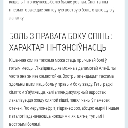
кашаль. Інтэнсіўнасць болю бывае рознай. Спантанны
пневмоторакс дае раптоўную вострую боль, отдающую ў
лапатку.
БОЛЬ З ПРАВАГА БОКУ СПІНЫ:
ХАРАКТАР І ІНТЭНСІЎНАСЦЬ
Кішачная коліка таксама можа стаць прычынай болі ў
гэтым месцы. Ліквідаваць яе можна з дапамогай Але-Шпы,
часта яна знікае самастойна. Востры апендыцыт таксама
здольны выклікаць боль у правым боку ззаду. Гэты рэдкі
сімптом з'яўляецца, калі аппендикулярный адростак
лакалізуецца ззаду сляпой кішкі, павялічаны ў памерах,
отечен. Гломерулонефріт, гідранефроз, абсцэс ныркі і іншыя
паталогіі адзначаюцца ноющими, які цягне, тупымі і
вострымі болямі.