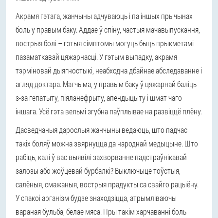
Акрамя гэтага, жанчыны адчуваюць і па іншых прычынах
боль у правым баку. Аддае ў спіну, частыя мачавыпускання,
вострыя болі – гэтыя сімптомы могуць быць прыкметамі
пазаматкавай цяжарнасці. У гэтым выпадку, акрамя
тэрміновай дыягностыкі, неабходна дбайнае абследаванне і
агляд доктара. Магчыма, у правым баку ў цяжарнай баліць
з-за гепатыту, піяланефрыту, апендыцыту і шмат чаго
іншага. Усё гэта вельмі згубна паўплывае на развіццё плёну.
Дасведчаныя дарослыя жанчыны ведаюць, што падчас
такіх боляў можна звярнуцца да народнай медыцыне. Што
рабіць, калі ў вас выявілі захворванне падстраўнікавай
залозы або жоўцевай бурбалкі? Выключыце тоўстыя,
салёныя, смажаныя, вострыя прадукты са свайго рацыёну.
У спакоі арганізм будзе знаходзіцца, атрымліваючы
вараная бульба, белае мяса. Пры такім харчаванні боль