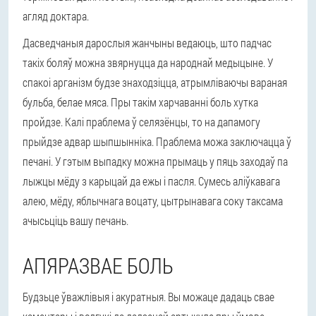
агляд доктара.
Дасведчаныя дарослыя жанчыны ведаюць, што падчас
такіх боляў можна звярнуцца да народнай медыцыне. У
спакоі арганізм будзе знаходзіцца, атрымліваючы вараная
бульба, белае мяса. Пры такім харчаванні боль хутка
пройдзе. Калі праблема ў селязёнцы, то на дапамогу
прыйдзе адвар шыпшынніка. Праблема можа заключацца ў
печані. У гэтым выпадку можна прымаць у пяць заходаў па
лыжцы мёду з карыцай да ежы і пасля. Сумесь аліўкавага
алею, мёду, яблычнага воцату, цытрынавага соку таксама
ачысьціць вашу печань.
АПЯРАЗВАЕ БОЛЬ
Будзьце ўважлівыя і акуратныя. Вы можаце дадаць свае