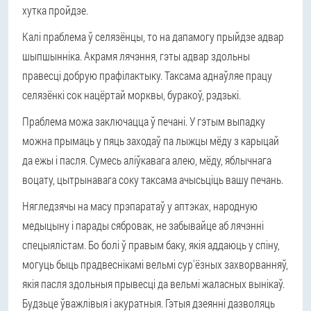
хутка пройдзе.
Калі праблема ў селязёнцы, то на дапамогу прыйдзе адвар
шыпшынніка. Акрамя лячэння, гэты адвар здольны
правесці добрую прафілактыку. Таксама аднаўляе працу
селязёнкі сок нацёртай морквы, буракоў, рэдзькі.
Праблема можа заключацца ў печані. У гэтым выпадку
можна прымаць у пяць заходаў па лыжцы мёду з карыцай
да ежы і пасля. Сумесь аліўкавага алею, мёду, яблычнага
воцату, цытрынавага соку таксама ачысьціць вашу печань.
Нягледзячы на масу прэпаратаў у аптэках, народную
медыцыну і парады сябровак, не забывайце аб лячэнні
спецыялістам. Бо болі ў правым баку, якія аддаюць у спіну,
могуць быць прадвеснікамі вельмі сур'ёзных захворванняў,
якія пасля здольныя прывесці да вельмі жаласных вынікаў.
Будзьце ўважлівыя і акуратныя. Гэтыя дзеянні дазволяць