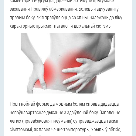
каментары і водгукі да дадзенай артыкуле пры ўмове
захавання Правілаў абмеркавання. Болевыя адчуванні ў
правым боку, якія праяўляюцца са спіны, належаць да ліку
характэрных прыкмет паталогій дыхальнай сістэмы.
Пры гнойнай форме да моцным болям справа дадаецца
непаўнавартаснае дыханне з здзіўленай боку. Запаленне
лёгкіх (правабаковая пнеўманія) суправаджаецца такімі
сімптомамі, як павелічэнне тэмпературы, хрыпы ў лёгкіх,