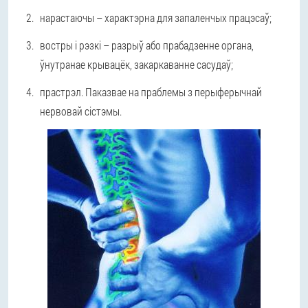
нарастаючы – характэрна для запаленчых працэсаў;
востры і рэзкі – разрыў або прабадзенне органа,
ўнутранае крывацёк, закаркаванне сасудаў;
прастрэл. Паказвае на праблемы з перыферычнай
нервовай сістэмы.