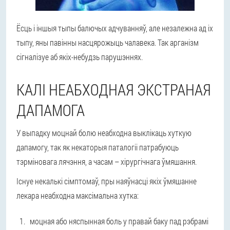
Ёсць і іншыя тыпы балючых адчуванняў, але незалежна ад іх
тыпу, яны павінны насцярожыць чалавека. Так арганізм
сігналізуе аб якіх-небудзь парушэннях.
КАЛІ НЕАБХОДНАЯ ЭКСТРАНАЯ
ДАПАМОГА
У выпадку моцнай болю неабходна выклікаць хуткую
дапамогу, так як некаторыя паталогіі патрабуюць
тэрміновага лячэння, а часам – хірургічнага ўмяшання.
Існуе некалькі сімптомаў, пры наяўнасці якіх ўмяшанне
лекара неабходна максімальна хутка:
моцная або няспынная боль у правай баку пад рэбрамі