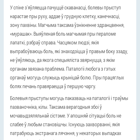
У спіне з'яўляецца пачуццё скаванасці, болевы прыступ
нарастае пры руху, аддае ў грудную клетку, канечнасці,
зону пахвіны. Магчыма таксама ўзнікненне здранцвення,
«мурашак». Выяўленая боль магчымая пры пераломе
лапаткі, рэбраў справа. Часцяком людзі, якія
выпрабоўваюць боль, які знаходзіцца ў правым боку ззаду,
не ўяўляюць, да якога спецыяліста звярнуцца, з якім
органам звязана праблема. Паталогіі любога з гэтых
органаў могуць служыць крыніцай болю. Пры працяглых
болях печань правяраецца ў першую чаргу.
Болевыя прыступы могуць паказваць на паталогіі і траўмы
пазваночніка, кілы. Таксама верагодныя збоі ў
мочавыдзяляльнай сістэме. У апошняй сітуацыі боль не
слабее ў любым становішчы. Існуюць захворванні, якія
патрабуюць экстранага лячэння, у некаторых выпадках