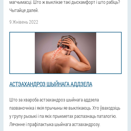
магчымасці. Што ж выклікае такі дыскамфорт і што рабіць?
Чытайце далей.
9 Жнівень 2022
АСТЭАХАНДРОЗ ШЫЙНАГА АДДЗЕЛА
Што за хвароба астэахандроз шыйнага аддзела
пазваночніка і якія прычыны яе выклікаюць. Хто ўваходзіць
у групу рызыкі і па якіх прыкметах распазнаць паталогію.
Лячэнне і прафілактыка шыйнага астэахандрозу.