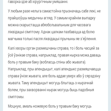
гаворка ідзе аб хірургічным умяшанні.
У любым разе нельга самастойна прызначаць сабе лекі, не
прайшоўшы медычны агляд. У самым крайнім выпадку
можна скарыстацца абязбольвальным для часовага
ліквідацыі сімптому. Аднак цалкам пазбавіцца ад болю
магчыма толькі пасля ліквідацыі прычыны яе з'яўлення.
Калі хворы орган размешчаны справа, то і боль часцей за
ўсё ўзнікае справа, напрыклад, правая нырка можа даваць
боль у правым баку (вобласць спіны або жывата).
Напрыклад, пры апендыцыт, калі апендыкс размяшчаецца
справа ўнізе жывата, але боль аддае уверх або ў сярэдзіну
жывата. Таму апендыцыт могуць блытаць з нырачнай
болем, пры захворванні нырак могуць быць падобныя
сімптомы.
Моцную, амаль ножевую боль у правым баку могуць