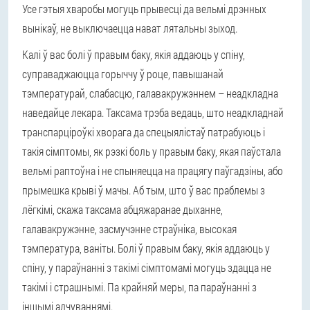
Усе гэтыя хваробы могуць прывесці да вельмі дрэнных
вынікаў, не выключаецца нават лятальны зыход.
Калі ў вас болі ў правым баку, якія аддаюць у спіну,
суправаджаюцца горыччу ў роце, павышанай
тэмпературай, слабасцю, галавакружэннем – неадкладна
наведайце лекара. Таксама трэба ведаць, што неадкладнай
транспарціроўкі хворага да спецыялістаў патрабуюць і
такія сімптомы, як рэзкі боль у правым баку, якая паўстала
вельмі раптоўна і не спыняецца на працягу паўгадзіны, або
прымешка крыві ў мачы. Аб тым, што ў вас праблемы з
лёгкімі, скажа таксама абцяжаранае дыханне,
галавакружэнне, засмучэнне страўніка, высокая
тэмпература, ваніты. Болі ў правым баку, якія аддаюць у
спіну, у параўнанні з такімі сімптомамі могуць здацца не
такімі і страшнымі. Па крайняй меры, па параўнанні з
іншымі адчуваннямі.