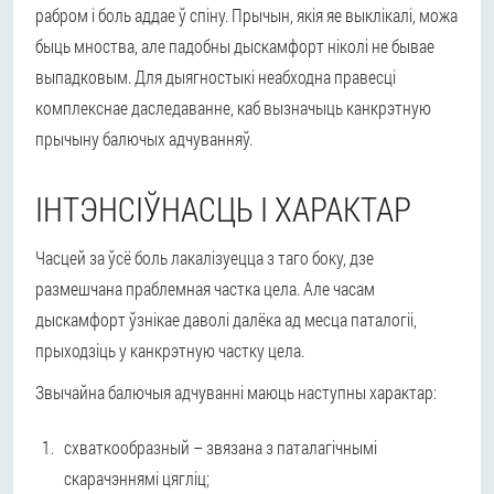
рабром і боль аддае ў спіну. Прычын, якія яе выклікалі, можа
быць мноства, але падобны дыскамфорт ніколі не бывае
выпадковым. Для дыягностыкі неабходна правесці
комплекснае даследаванне, каб вызначыць канкрэтную
прычыну балючых адчуванняў.
ІНТЭНСІЎНАСЦЬ І ХАРАКТАР
Часцей за ўсё боль лакалізуецца з таго боку, дзе
размешчана праблемная частка цела. Але часам
дыскамфорт ўзнікае даволі далёка ад месца паталогіі,
прыходзіць у канкрэтную частку цела.
Звычайна балючыя адчуванні маюць наступны характар:
схваткообразный – звязана з паталагічнымі
скарачэннямі цягліц;