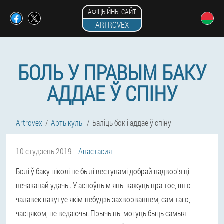
АФІЦЫЙНЫ САЙТ
ARTROVEX
БОЛЬ У ПРАВЫМ БАКУ
АДДАЕ Ў СПІНУ
Artrovex
Артыкулы
Баліць бок і аддае ў спіну
10 студзень 2019
Анастасия
Болі ў баку ніколі не былі вестунамі добрай надвор'я ці
нечаканай удачы. У асноўным яны кажуць пра тое, што
чалавек пакутуе якім-небудзь захворваннем, сам таго,
часцяком, не ведаючы. Прычыны могуць быць самыя