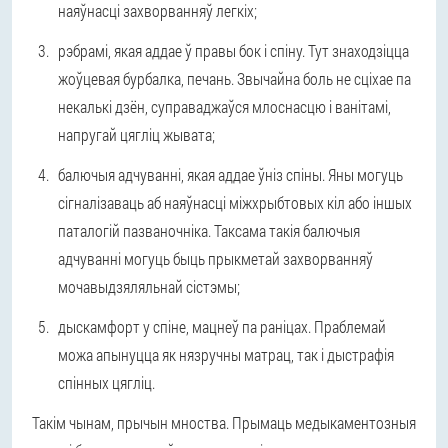
наяўнасці захворванняў легкіх;
рэбрамі, якая аддае ў правы бок і спіну. Тут знаходзіцца
жоўцевая бурбалка, печань. Звычайна боль не сціхае па
некалькі дзён, суправаджаўся млоснасцю і ванітамі,
напругай цягліц жывата;
балючыя адчуванні, якая аддае ўніз спіны. Яны могуць
сігналізаваць аб наяўнасці міжхрыбтовых кіл або іншых
паталогій пазваночніка. Таксама такія балючыя
адчуванні могуць быць прыкметай захворванняў
мочавыдзяляльнай сістэмы;
дыскамфорт у спіне, мацнеў па раніцах. Праблемай
можа апынуцца як нязручны матрац, так і дыстрафія
спінных цягліц.
Такім чынам, прычын мноства. Прымаць медыкаментозныя