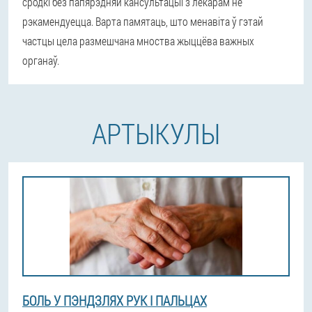
сродкі без папярэдняй кансультацыі з лекарам не
рэкамендуецца. Варта памятаць, што менавіта ў гэтай
частцы цела размешчана мноства жыццёва важных
органаў.
АРТЫКУЛЫ
БОЛЬ У ПЭНДЗЛЯХ РУК І ПАЛЬЦАХ