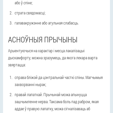
або ў спіне;
страта свядомасці;
галавакружэнне або агульная слабасць.
АСНОЎНЫЯ ПРЫЧЫНЫ
Арыентуючыся на характар і месца лакалізацыі
дыскамфорту, можна зразумець, да якога лекара варта
звяртацца:
справа бліжэй да цэнтральнай часткі спіны. Магчымыя
захворванні нырак;
правай лапаткай. Прычынай можа апынуцца
зашчымленне нерва. Таксама боль пад рабром, якая
аддае ў правую лапатку, можа сігналізаваць аб