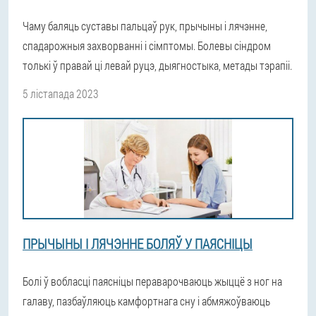
Чаму баляць суставы пальцаў рук, прычыны і лячэнне,
спадарожныя захворванні і сімптомы. Болевы сіндром
толькі ў правай ці левай руцэ, дыягностыка, метады тэрапіі.
5 лістапада 2023
ПРЫЧЫНЫ І ЛЯЧЭННЕ БОЛЯЎ У ПАЯСНІЦЫ
Болі ў вобласці паясніцы пераварочваюць жыццё з ног на
галаву, пазбаўляюць камфортнага сну і абмяжоўваюць