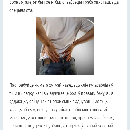
розныя, але, як бы тое ні было, заўсёды трэба звяртацца да
спецыяліста.
Паспрабуйце як мага хутчэй наведаць клініку, асабліва ў
тым выпадку, калі вы адчуваеце болі ў правым баку, якія
аддаюць у спіну. Такія непрыемныя адчуванні могуць
казаць аб тым, што ў вас узніклі праблемы з ныркамі.
Магчыма, у вас зашчымленне нерва, праблемы з лёгкімі,
печанню, жоўцевай бурбалцы, падстраўнікавай залозай.