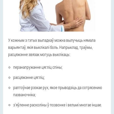
У кожным з гэтых выпадкаў можна вылучыць нямала
варыянтаў, якія выклікалі боль. Напрыклад, траўмы,
расцяжэнне звязак могуць выклікаць:
перанапружанне цягліц спіны;
расцяжэнне цягліц;
раптоўнае рэзкае рух, якое прыводзіць да сотрясению
пазваночніка;
з'яўленне расколіны ў позвонке і вельмі многае іншае.