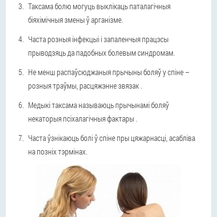
Таксама болю могуць выклікаць паталагічныя
біяхімічныя змены ў арганізме.
Часта розныя інфекцыі і запаленчыя працэсы
прыводзяць да падобных болевым синдромам.
Не менш распаўсюджаныя прычыны боляў у спіне –
розныя траўмы, расцяжэнне звязак .
Медыкі таксама называюць прычынамі боляў
некаторыя псіхалагічныя фактары .
Часта ўзнікаюць болі ў спіне пры цяжарнасці, асабліва
на позніх тэрмінах.