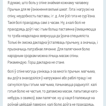
Я думаю, што боль у спіне знаёмая кожнаму чалавеку.
Прычын для яе ўзнікнення вельмі шмат. Гэта і нагрузкі на
спіну, неудобность паставы, і г. д. Але ўсё гэта не сур'ёзна.
Такія болі праходзяць самі з часам. Ну, а калі болі не
праходзяць доўгі час і тым больш пастаянна ўзмацняюцца
то трэба неадкладна звярнуцца да ўрача-спецыяліста.
Толькі ён зможа дакладна ўсталяваць прычыну, а значыць, і
прызначыць патрэбнае лячэнне. Для палягчэння болю
народным сродкам можна лічыць масаж спіны.
Рэкамендую. Горш дакладна не стане.
болі ў спіне могуць узнікаць з-за многіх прычын. магчыма,
вы доўга знаходзіліся ў напружанні або рабілі працу і не
сагнуліся пры гэтым. магчыма, пачынаецца радыкуліт. калі
гэтыя болю не частыя, то дапаможа масаж. папытаеце каго-
небудзь з сваякоў, вам палягчэе. ну ці хаця б палежыце на
роўнай цвёрдай паверхні. калі болю доўга не праходзяць,