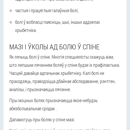
частыя і працяглыя галаўныя болі;
болі ў вобласці паясніцы, шыі, іншых аддзелах
хрыбетніка.
МАЗІ І ЎКОЛЫ АД БОЛЮ Ў СПІНЕ
Як лячыць болі ў спіне. Многія спецыялісты скажуць вам,
што лепшым лячэннем боляў у спіне будзе іх прафілактыка.
Часцей давайце адпачынак хрыбетніку. Калі болі не
праходзяць, праводзіцца дбайнае абследаванне, рэнтген,
аналізы, і прызначаецца лячэнне.
Пры моцных болях прызначаецца якое-небудзь
абязбольвальнае сродак .
Дапамогуць пры болях у спіне мазі.