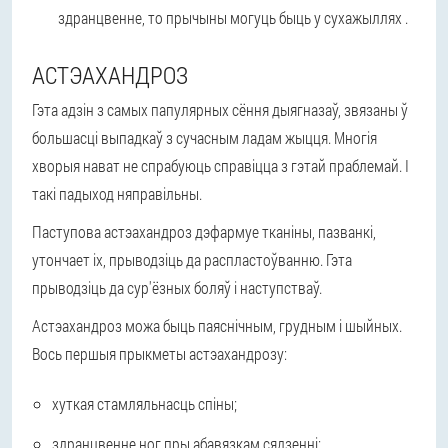
здранцвенне, то прычыны могуць быць у сухажыллях .
АСТЭАХАНДРОЗ
Гэта адзін з самых папулярных сёння дыягназаў, звязаны ў
большасці выпадкаў з сучасным ладам жыцця. Многія
хворыя нават не спрабуюць справіцца з гэтай праблемай. І
такі падыход няправільны.
Паступова астэахандроз дэфармуе тканіны, пазванкі,
утончает іх, прыводзіць да распластоўванню. Гэта
прыводзіць да сур'ёзных боляў і наступстваў.
Астэахандроз можа быць паяснічным, грудным і шыйных.
Вось першыя прыкметы астэахандрозу:
хуткая стамляльнасць спіны;
здранцвенне ног пры абавязкам сядзенні;