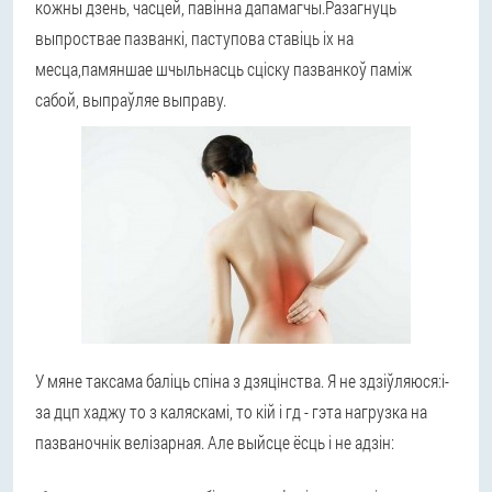
кожны дзень, часцей, павінна дапамагчы.Разагнуць
выпроствае пазванкі, паступова ставіць іх на
месца,памяншае шчыльнасць сціску пазванкоў паміж
сабой, выпраўляе выправу.
У мяне таксама баліць спіна з дзяцінства. Я не здзіўляюся:і-
за дцп хаджу то з каляскамі, то кій і гд - гэта нагрузка на
пазваночнік велізарная. Але выйсце ёсць і не адзін: