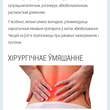
супрацьзапаленчым, рэгенеруе, абязбольвальным,
рассмоктвае дзеяннямі.
У асобных, вельмі цяжкіх выпадках, рэкамендуюць
наркатычныя лекавыя прэпараты ў мэтах абязбольвання.
Часцей за ўсё іх прапісваюць пры ракавых захворваннях і
пухлінах.
ХІРУРГІЧНАЕ ЎМЯШАННЕ