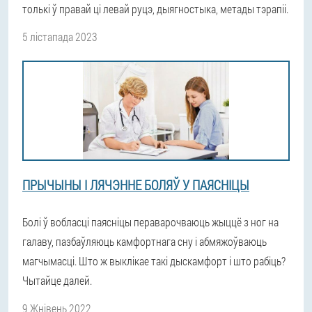
толькі ў правай ці левай руцэ, дыягностыка, метады тэрапіі.
5 лістапада 2023
ПРЫЧЫНЫ І ЛЯЧЭННЕ БОЛЯЎ У ПАЯСНІЦЫ
Болі ў вобласці паясніцы пераварочваюць жыццё з ног на
галаву, пазбаўляюць камфортнага сну і абмяжоўваюць
магчымасці. Што ж выклікае такі дыскамфорт і што рабіць?
Чытайце далей.
9 Жнівень 2022