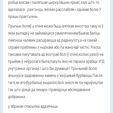
робіць масаж і паляпшае цыркуляцыю крыві; калі што-то
адклалася - разгоніць; вельмі расслабляе і здымае болю.У
працы практычны.
Прычын боляў у спіне можа быць вялікае мноства,таму ні ў
якім выпадку не займайцеся самалячэннем!Бывае,баліць
паясніца.чалавек расціраецца ад радыкуліту,а на самай
справе праблемы з ныркамі або па жаночай часткі. Я вось
таксама пакутавала ад вострай болі ў спіне,колькі разоў на
прыёме ў неўролага была,пакуль яна не параіла зрабіць УГД
унутраных органаў. І што Вы думаеце? Прычынай болю
апынуўся здаравенны камень у жоўцевай бурбалцы.Пасля
таго,як яго(бурбалка) выдалілі,болі зніклі як па чараўніцтве.
так што ідзіце да лекара і правядзіце абследаванне
добранька.
у абранае спасылка аддзячыць