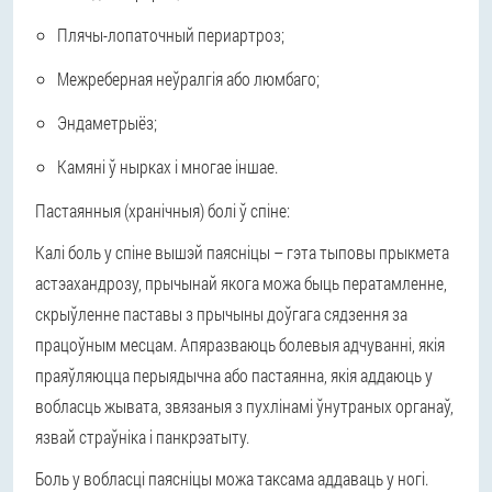
Плячы-лопаточный периартроз;
Межреберная неўралгія або люмбаго;
Эндаметрыёз;
Камяні ў нырках і многае іншае.
Пастаянныя (хранічныя) болі ў спіне:
Калі боль у спіне вышэй паясніцы – гэта тыповы прыкмета
астэахандрозу, прычынай якога можа быць ператамленне,
скрыўленне паставы з прычыны доўгага сядзення за
працоўным месцам. Апяразваюць болевыя адчуванні, якія
праяўляюцца перыядычна або пастаянна, якія аддаюць у
вобласць жывата, звязаныя з пухлінамі ўнутраных органаў,
язвай страўніка і панкрэатыту.
Боль у вобласці паясніцы можа таксама аддаваць у ногі.