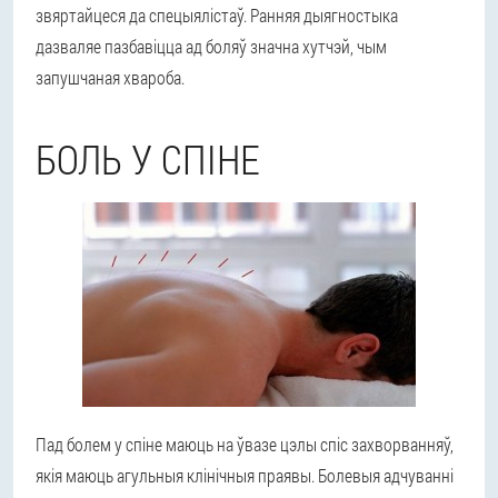
звяртайцеся да спецыялістаў. Ранняя дыягностыка
дазваляе пазбавіцца ад боляў значна хутчэй, чым
запушчаная хвароба.
БОЛЬ У СПІНЕ
Пад болем у спіне маюць на ўвазе цэлы спіс захворванняў,
якія маюць агульныя клінічныя праявы. Болевыя адчуванні