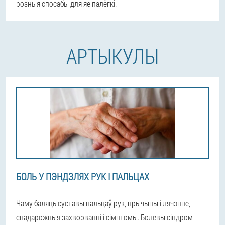
розныя спосабы для яе палёгкі.
АРТЫКУЛЫ
БОЛЬ У ПЭНДЗЛЯХ РУК І ПАЛЬЦАХ
Чаму баляць суставы пальцаў рук, прычыны і лячэнне,
спадарожныя захворванні і сімптомы. Болевы сіндром