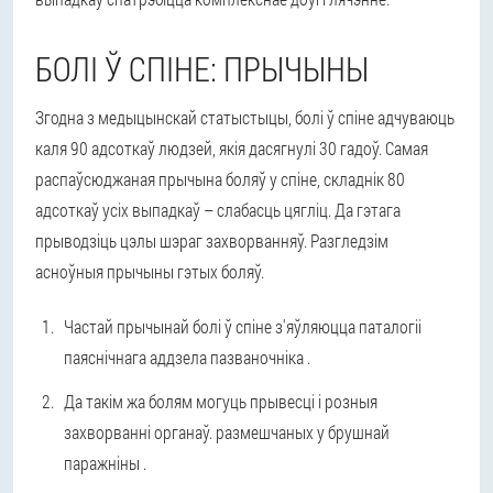
БОЛІ Ў СПІНЕ: ПРЫЧЫНЫ
Згодна з медыцынскай статыстыцы, болі ў спіне адчуваюць
каля 90 адсоткаў людзей, якія дасягнулі 30 гадоў. Самая
распаўсюджаная прычына боляў у спіне, складнік 80
адсоткаў усіх выпадкаў – слабасць цягліц. Да гэтага
прыводзіць цэлы шэраг захворванняў. Разгледзім
асноўныя прычыны гэтых боляў.
Частай прычынай болі ў спіне з'яўляюцца паталогіі
паяснічнага аддзела пазваночніка .
Да такім жа болям могуць прывесці і розныя
захворванні органаў. размешчаных у брушнай
паражніны .