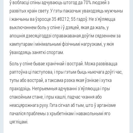
ў вобласці спіны адчуваюць штогод да 70% людзей з
развітых краін свету. У гэты паказчык уваходзяць мужчыны
і жанчыны ва ўзросце 35 #8212; 55 гадоў. Не з'яўляецца
выключэннем боль у спіне і ў дзяцей, якая да жаль, у
апошнія дзесяцігоддзі справакаваная доўгім сядзеннем за
кампутарам і мінімальнымі фізічнымі нагрузкамі, у якія
ўваходзяць заняткі спортам.
Боль у спіне бывае хранічнай і вострай. Можа развівацца
раптоўна ці паступова, і пры гэтым быць ныючага доўгі час,
тупы або вострай, а таксама рэзка якая ўзнікае і хутка
праходзіць. Непрыемныя адчуванні з'яўляюцца і пры
спакойным стане, і пры кашлі, падчас чхання або
неасцярожнага руху. Гэта сігнал аб тым, што ў арганізме
пачаліся праблемы з хрыбетнікам і навакольнымі яго
цягліцамі.