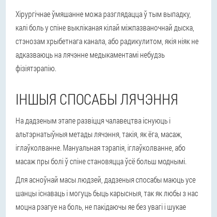
Хірургічнае ўмяшанне можа разглядацца ў тым выпадку,
калі боль у спіне выкліканая кілай міжпазваночнай дыска,
стэнозам хрыбетнага канала, або радикулитом, якія ніяк не
адказваюць на лячэнне медыкаментамі небудзь
фізіятэрапію.
ІНШЫЯ СПОСАБЫ ЛЯЧЭННЯ
На дадзеным этапе развіцця чалавецтва існуюць і
альтэрнатыўныя метады лячэння, такія, як ёга, масаж,
іглаўколванне. Мануальная тэрапія, іглаўколванне, або
масаж пры болі ў спіне становяцца ўсё больш моднымі.
Для асноўнай масы людзей, дадзеныя спосабы маюць усе
шанцы існаваць і могуць быць карысныя, так як любы з нас
моцна рэагуе на боль, не пакідаючы яе без увагі і шукае