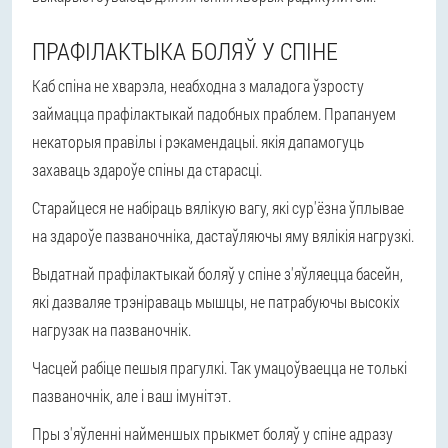
ПРАФІЛАКТЫКА БОЛЯЎ У СПІНЕ
Каб спіна не хварэла, неабходна з маладога ўзросту
займацца прафілактыкай падобных праблем. Прапануем
некаторыя
правілы і рэкамендацыі
. якія дапамогуць
захаваць здароўе спіны да старасці.
Старайцеся не набіраць вялікую вагу, які сур'ёзна ўплывае
на здароўе пазваночніка, дастаўляючы яму вялікія нагрузкі.
Выдатнай прафілактыкай боляў у спіне з'яўляецца басейн,
які дазваляе трэніраваць мышцы, не патрабуючы высокіх
нагрузак на пазваночнік.
Часцей рабіце пешыя прагулкі. Так умацоўваецца не толькі
пазваночнік, але і ваш імунітэт.
Пры з'яўленні найменшых прыкмет боляў у спіне адразу