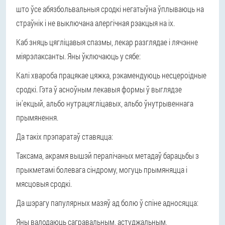
што ўсе абязбольвальныя сродкі негатыўна ўплываюць на
страўнік і не выключана алергічная рэакцыя на іх.
Каб зняць цягліцавыя спазмы, лекар разглядае і лячэнне
міярэлаксанты. Яны ўключаюць у сябе:
Калі хвароба працякае цяжка, рэкамендуюць несцероідные
сродкі. Гэта ў асноўным лекавыя формы ў выглядзе
ін'екцый, альбо нутрацягліцавых, альбо ўнутрывеннага
прымянення.
Да такіх прэпаратаў ставяцца:
Таксама, акрамя вышэй пералічаных метадаў барацьбы з
прыкметамі болевага сіндрому, могуць прымяняцца і
мясцовыя сродкі.
Да шэрагу папулярных мазяў ад болю ў спіне адносяцца:
Яны валодаюць сагравальным, астуджальным,