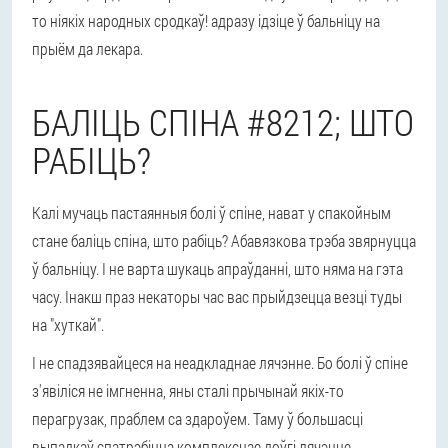
то ніякіх народных сродкаў! адразу ідзіце ў бальніцу на
прыём да лекара.
БАЛІЦЬ СПІНА #8212; ШТО
РАБІЦЬ?
Калі мучаць пастаянныя болі ў спіне, нават у спакойным
стане баліць спіна, што рабіць? Абавязкова трэба звярнуцца
ў бальніцу. І не варта шукаць апраўданні, што няма на гэта
часу. Інакш праз некаторы час вас прыйдзецца везці туды
на "хуткай".
І не спадзявайцеся на неадкладнае лячэнне. Бо болі ў спіне
з'явіліся не імгненна, яны сталі прычынай якіх-то
перагрузак, праблем са здароўем. Таму ў большасці
выпадкаў спатрэбіцца комплекснае доўгі лячэнне.