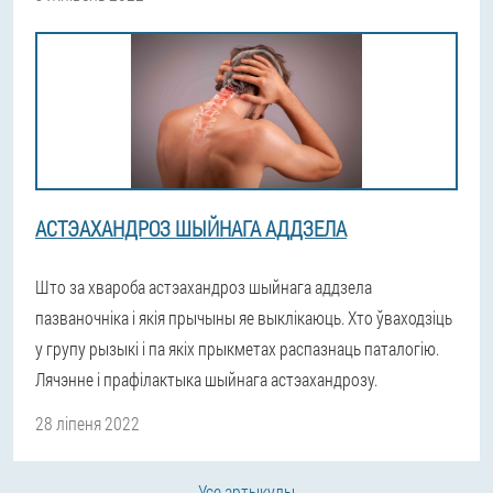
АСТЭАХАНДРОЗ ШЫЙНАГА АДДЗЕЛА
Што за хвароба астэахандроз шыйнага аддзела
пазваночніка і якія прычыны яе выклікаюць. Хто ўваходзіць
у групу рызыкі і па якіх прыкметах распазнаць паталогію.
Лячэнне і прафілактыка шыйнага астэахандрозу.
28 ліпеня 2022
Усе артыкулы