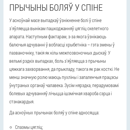
ПРЫЧЫНЫ БОЛЯЎ У СПІНЕ
У асноўнай масе выпадкаў ўзнікненне болі ў спіне
з'яўляецца вынікам пашкоджанняў цягліц скелетного
апарата. Наступным фактарам, з-за якога ўзнікаюць
балючыя адчуванні ў вобласці хрыбетніка – гэта змены ў
пазваночніку, такія як кілы межпозвоночных дыскаў. У
вельмі рэдкіх выпадках, боль з'яўляецца з прычыны
цяжкага захворвання, да прыкладу, такога як рак косткі. Не
менш значную ролю маюць пухліны і запаленчыя працэсы
ўнутраных органаў чалавека. Зусім нярэдка, перадумовамі
болевых адчуванняў лічыцца ішэмічная хвароба сэрца і
стэнакардыя.
Да асноўных прычынах боляў у спіне адносяцца:
Спазмы цягліц;