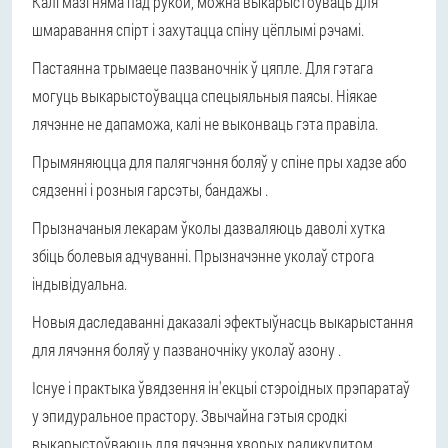
Калі мазі няма пад рукой, можна выкарыстоўваць для
шмаравання спірт і захутацца спіну цёплымі рэчамі.
Пастаянна трымаеце пазваночнік ў цяпле. Для гэтага
могуць выкарыстоўвацца спецыяльныя паясы. Ніякае
лячэнне не дапаможа, калі не выконваць гэта правіла.
Прымяняюцца для палягчэння боляў у спіне пры хадзе або
сядзенні і розныя гарсэты, бандажы .
Прызначаныя лекарам ўколы дазваляюць даволі хутка
збіць болевыя адчуванні. Прызначэнне уколаў строга
індывідуальна.
Новыя даследаванні даказалі эфектыўнасць выкарыстання
для лячэння боляў у пазваночніку уколаў азону .
Існуе і практыка ўвядзення ін'екцыі стэроідных прэпаратаў
у эпидуральное прастору. Звычайна гэтыя сродкі
выкарыстоўваюць для лячэння хворых радикулитом.