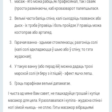
масаж - яго можа рабіць,як прафесіянал, так і сваяк
(проста размінаючы, каб кровазварот палепшылася.
Вельмі часта баліць спіна, калі сыходзіць пазванок або
дыск - іх трэба ўправіць і боль пройдзе.У правіць можа
костоправ або артапед.
Гарачая ванна - здымае стомленасць; разгоніць солі
(калі солі адкладаюцца ў шыю або ў спіну, то гэта
жудасная);
У такую ванну (або перад ёй) можна дадаць трохі
марской солі (я бяру з ігліцай) - эфект яшчэ лепш.
Грэць парафінам вельмі дапамагае.
І чыста ад мяне Вам савет, не пашкадуйце грошай і купіце
масажор для цела. Я раззлавалася і купіла - жудасна спіна і
ногі зімой ныюць - не сплю. Гэты масажор вібрацыямі