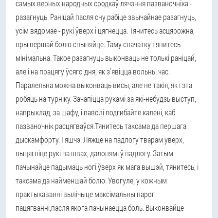
самых верных народных сродкаў лячэння пазваночніка -
разагнуць. Раніцай пасля сну рабіце звычайнае разагнуць,
усім вядомае - рукі ўверх і цягнецца. Тянитесь асцярожна,
пры першай болю спыняйце. Таму спачатку тянитесь
мінімальна. Такое разагнуць выконваць не толькі раніцай,
але і на працягу ўсяго дня, як з'явіцца вольны час.
Паралельна можна выконваць висы, але не такія, як гэта
робяць на турніку. Зачапіцца рукамі за які-небудзь выступ,
напрыклад, за шафу, і паволі подгибайте калені, каб
пазваночнік расцягваўся.Тянитесь таксама да першага
дыскамфорту. І яшчэ. Ляжце на падлогу тварам уверх,
выцягніце рукі па швах, далонямі ў падлогу. Затым
пачынайце падымаць ногі ўверх як мага вышэй, тянитесь, і
таксама да найменшай болю. Увогуле, у кожным
практыкаванні вылічыце максімальны парог
пацягванні,пасля якога пачынаецца боль. Выконвайце