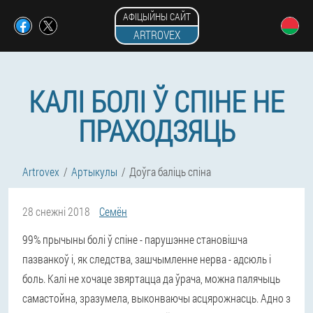
АФІЦЫЙНЫ САЙТ
ARTROVEX
КАЛІ БОЛІ Ў СПІНЕ НЕ
ПРАХОДЗЯЦЬ
Artrovex
Артыкулы
Доўга баліць спіна
28 снежні 2018
Семён
99% прычыны болі ў спіне - парушэнне становішча
пазванкоў і, як следства, зашчымленне нерва - адсюль і
боль. Калі не хочаце звяртацца да ўрача, можна палячыць
самастойна, зразумела, выконваючы асцярожнасць. Адно з