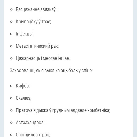
Расцяжэнне звязкаў;
Крывацёку ў тазе;
Інфекцыі;
Метастатический рак;
Цяжарнасць і многае іншае.
Захворванні, якія выклікаюць боль у спіне:
Кифоз;
Скаліёз;
Пратрузія дыска ў грудным аддзеле хрыбетніка;
Астэахандроз;
Спондилоартроз;