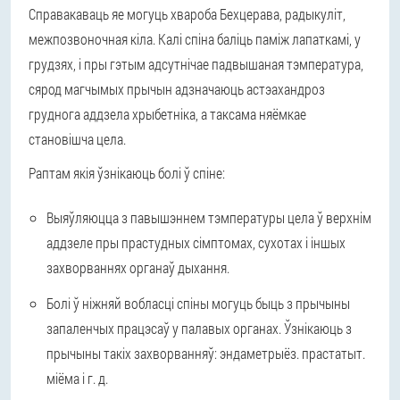
Справакаваць яе могуць хвароба Бехцерава, радыкуліт,
межпозвоночная кіла. Калі спіна баліць паміж лапаткамі, у
грудзях, і пры гэтым адсутнічае падвышаная тэмпература,
сярод магчымых прычын адзначаюць астэахандроз
груднога аддзела хрыбетніка, а таксама няёмкае
становішча цела.
Раптам якія ўзнікаюць болі ў спіне:
Выяўляюцца з павышэннем тэмпературы цела ў верхнім
аддзеле пры прастудных сімптомах, сухотах і іншых
захворваннях органаў дыхання.
Болі ў ніжняй вобласці спіны могуць быць з прычыны
запаленчых працэсаў у палавых органах. Ўзнікаюць з
прычыны такіх захворванняў: эндаметрыёз. прастатыт.
міёма і г. д.