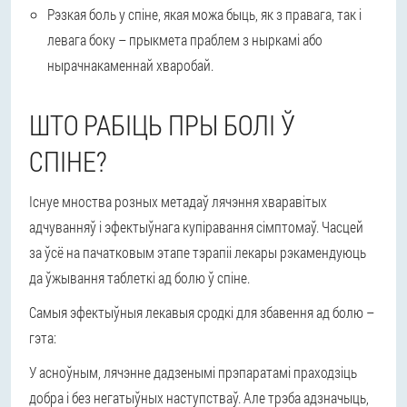
Рэзкая боль у спіне, якая можа быць, як з правага, так і
левага боку – прыкмета праблем з ныркамі або
нырачнакаменнай хваробай.
ШТО РАБІЦЬ ПРЫ БОЛІ Ў
СПІНЕ?
Існуе мноства розных метадаў лячэння хваравітых
адчуванняў і эфектыўнага купіравання сімптомаў. Часцей
за ўсё на пачатковым этапе тэрапіі лекары рэкамендуюць
да ўжывання таблеткі ад болю ў спіне.
Самыя эфектыўныя лекавыя сродкі для збавення ад болю –
гэта:
У асноўным, лячэнне дадзенымі прэпаратамі праходзіць
добра і без негатыўных наступстваў. Але трэба адзначыць,