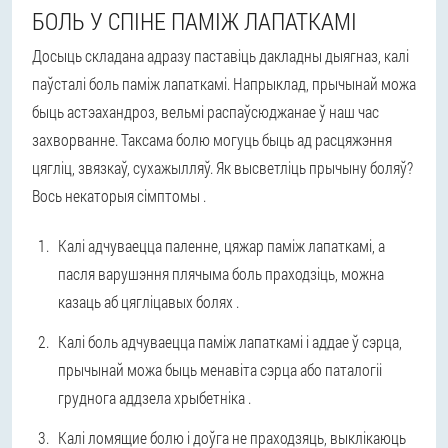
БОЛЬ У СПІНЕ ПАМІЖ ЛАПАТКАМІ
Досыць складана адразу паставіць дакладны дыягназ, калі
паўсталі боль паміж лапаткамі. Напрыклад, прычынай можа
быць астэахандроз, вельмі распаўсюджанае ў наш час
захворванне. Таксама болю могуць быць ад расцяжэння
цягліц, звязкаў, сухажылляў. Як высветліць прычыну боляў?
Вось некаторыя сімптомы .
Калі адчуваецца паленне, цяжар паміж лапаткамі, а
пасля варушэння плячыма боль праходзіць, можна
казаць аб цягліцавых болях .
Калі боль адчуваецца паміж лапаткамі і аддае ў сэрца,
прычынай можа быць менавіта сэрца або паталогіі
груднога аддзела хрыбетніка .
Калі ломящие болю і доўга не праходзяць, выклікаюць