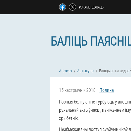
РЭКАМЕНДАВАЦЬ
БАЛІЦЬ ПАЯСНІ
Artrovex
Артыкулы
Баліць спіна аддае 
15 кастрычнік 2018
Полина
Розныя болі ў спіне турбуюць у апошн
рухальнай актыўнасці, паніжэннем іму
хрыбетнік.
Неабмежаваны доступ суайчыннікаў д