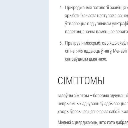
Прыроджаныя паталогіі развіцця 
хрыбетніка часта наступае з-за не
ўтвараецца пад уплывам ультрафі
паветры, значна памяншае вераго
Пратрузія міжхрыбтовых дыскаў,
спіне, якія аддаюць ў нагу. Менав
сапраўдным дыягназе.
СІМПТОМЫ
Галоўны сімптом – болевыя адчуванні
непрыемных адчуванняў адбываецца то
хворы ўвесь час цягне яе за сабой. Ка
Медыкі сцвярджаюць, што гэта дабрая