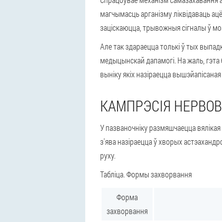
магчымасць арганізму ліквідаваць ацёк
заціскаюцца, трывожныя сігналы ў мо
Але так здараецца толькі ў тых выпадк
медыцынскай дапамогі. На жаль, гэта б
выніку якіх назіраецца вышэйапісаная 
КАМПРЭСІЯ НЕРВО
У пазваночніку размяшчаецца вялікая 
з'ява назіраецца ў хворых астэаханд
руху.
Табліца. Формы захворвання
Форма
захворвання