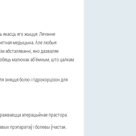
ь якасць яго жыцця. Лячэнне
светная медыцына. Але любыя
ім абсталяванні, яно дазваляе
 робяць малюнак аб'ёмным, што цалкам
ля зняцця болю і гідрокорцізон для
аражваецца аперацыйнае прастора.
вых прэпаратаў і болевы ўчастак.