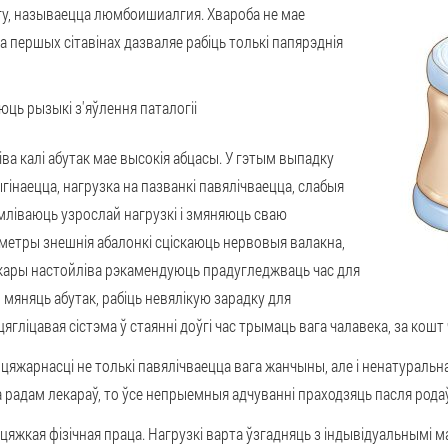
агу, называецца люмбоишиалгия. Хвароба не мае
а першых сітавінах дазваляе рабіць толькі папярэднія
юць рызыкі з'яўлення паталогіі
іва калі абутак мае высокія абцасы.
У гэтым выпадку
гінаецца, нагрузка на пазванкі павялічваецца, слабыя
ліваюць узрослай нагрузкі і змяняюць сваю
метры знешнія абалонкі сціскаюць нервовыя валакна,
Лекары настойліва рэкамендуюць прадугледжваць час для
 мяняць абутак, рабіць невялікую зарадку для
ягліцавая сістэма ў стаянні доўгі час трымаць вага чалавека, за кошт 
цяжарнасці не толькі павялічваецца вага жанчыны, але і ненатуральна
радам лекараў, то ўсе непрыемныя адчуванні праходзяць пасля рода
цяжкая фізічная праца
. Нагрузкі варта ўзгадняць з індывідуальнымі 