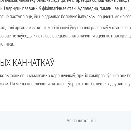
і і вярнуць пазванкі ў фізіялагічнае стан. Адпаведна, памяншаецца ці
зг не паступаюць, ён не адсылае болевыя імпульсы, пацыент можа бе
ах, калі арганізм за кошт мабілізацыі ўнутраных рэзерваў у стане лі
ывае не заўсёды, часта без спецыяльнага лячэння ацёкі не праходзяць
клініка.
ВЫХ КАНЧАТКАЎ
колькасць спіннамазгавых карэньчыкаў, пры іх кампрэсіі ўзнікаюць б
розам. Па меры павелічэння паталогіі ўзрастаюць болевыя адчуванні,
Апісанне клінікі