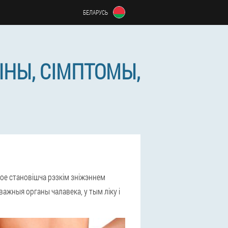
БЕЛАРУСЬ
ЫНЫ, СІМПТОМЫ,
кое становішча рэзкім зніжэннем
ажныя органы чалавека, у тым ліку і