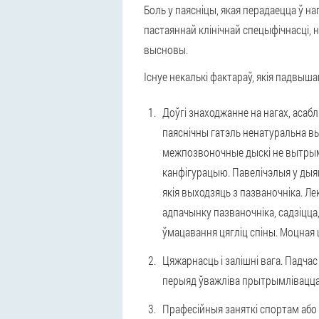
Боль у паясніцы, якая перадаецца ў н
пастаяннай клінічнай спецыфічнасці, н
высновы.
Існуе некалькі фактараў, якія падвыша
Доўгі знаходжанне на нагах, асабл
паяснічны гатэль ненатуральна вы
межпозвоночные дыскі не вытрым
канфігурацыю. Павелічэлыя у дыя
якія выходзяць з пазваночніка. 
адпачынку пазваночніка, садзіцца,
ўмацавання цягліц спіны. Моцная ц
Цяжарнасць і залішні вага.
Падчас 
перыяд ўважліва прытрымлівацца 
Прафесійныя заняткі спортам або 