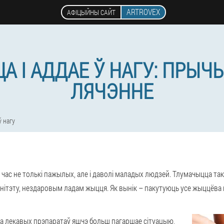
ARTROVEX
АФІЦЫЙНЫ САЙТ
ЦА І АДДАЕ Ў НАГУ: ПРЫЧ
ЛЯЧЭННЕ
ў нагу
і час не толькі пажылых, але і даволі маладых людзей. Тлумачыцца та
нітэту, нездаровым ладам жыцця. Як вынік – пакутуюць усе жыццёва в
а лекавых прэпаратаў яшчэ больш пагаршае сітуацыю,