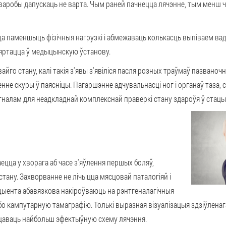
варобы дапускаць не варта. Чым раней пачнецца лячэнне, тым менш ч
 паменшыць фізічныя нагрузкі і абмежаваць колькасць выпіваем вадк
звяртацца ў медыцынскую ўстанову.
вайго стану, калі такія з'явы з'явіліся пасля розных траўмаў пазваноч
е скуры ў паясніцы. Пагаршэнне адчувальнасці ног і органаў таза, 
ігналам для неадкладнай комплекснай праверкі стану здароўя ў стац
цца у хворага аб часе з'яўлення першых боляў,
ану. Захворванне не лічыцца мясцовай паталогіяй і
ыента абавязкова накіроўваюць на рэнтгеналагічныя
о кампутарную тамаграфію. Толькі выразная візуалізацыя здзіўленаг
ацаваць найбольш эфектыўную схему лячэння.