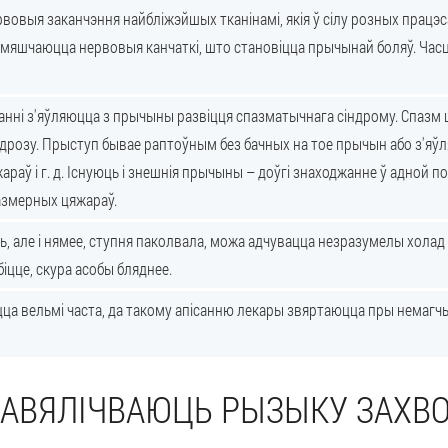
овыя заканчэння найбліжэйшых тканінамі, якія ў сілу розных працэс
азмяшчаюцца нервовыя канчаткі, што становіцца прычынай боляў. Часц
нні з'яўляюцца з прычыны развіцця спазматычнага сіндрому. Спазм 
дрозу. Прыступ бывае раптоўным без бачных на тое прычын або з'яў
араў і г. д. Існуюць і знешнія прычыны – доўгі знаходжанне ў адной п
азмерных цяжараў.
ць, але і нямее, ступня паколвала, можа адчувацца незразумелы холад
іцце, скура асобы бляднее.
ца вельмі часта, да такому апісанню лекары звяртаюцца пры немагч
ПАВЯЛІЧВАЮЦЬ РЫЗЫКУ ЗАХВ