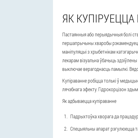
ЯК КУПІРУЕЦЦА
Пастаянныя або перыядычныя болі ств
першапрычыны хваробы рэкамендуецца 
маніпуляцыі з хрыбетнікам катэгарыч
лекарам візуальна ўбачыць здзіўлены
выключае верагоднасць памылкі. Вядо
Купіраванне робіцца толькі ў медыцын
лячэбнага эфекту. Гідрокорцізон здыма
Як адбываецца купіраванне
Падрыхтоўка хворага да працэдур
Спецыяльны апарат рэгулюецца та