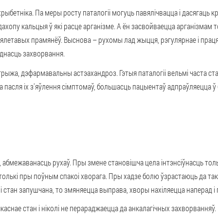
хрыбетніка.
Па меры росту паталогіі могуць павялічвацца і дасягаць
дахопу кальцыя ў які расце арганізме. А ён засвойваецца арганізмам то
ялетавых прамянёў. Выснова – рухомы лад жыцця, рэгулярнае і пра
днасць захворвання.
 грыжа, дэфармавальны астэахандроз.
Гэтыя паталогіі вельмі часта с
іта пасля іх з'яўлення сімптомаў, большасць пацыентаў адпраўляецца ў б
, абмежаванасць рухаў. Пры змене становішча цела інтэнсіўнасць тол
лькі пры поўным спакоі хворага. Пры хадзе болю ўзрастаюць да тако
лі стан запушчана, то змяняецца выправа, хворы нахіляецца наперад і 
каснае стан і ніколі не перараджаецца да анкалагічных захворванняў