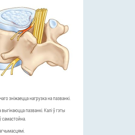
чаго зніжаецца нагрузка на пазванкі.
 выгінаюцца пазванкі. Калі ў гэты
ў самастойна.
магчымасцямі.