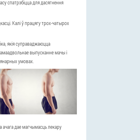
асу спатрэбіцца для дасягнення
асці. Калі ў працягу трох-чатырох
ніка, якія суправаджаюцца
самаадвольнае выпусканне мачы і
ыянарных умовах.
а ачага дае магчымасць лекару