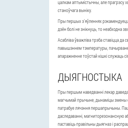
цалкам аптымістычны, але прагрэсу х
станоўчага выніку.
Пры першых з'яўленнях рэкамендуецца
дзён болі не знікнуць, то неабходна 
Асабліва ўважліва трэба ставіцца да с
павышэннем тэмпературы, пачырваненн
апаражненне тоўстай кішкі служаць с
ДЫЯГНОСТЫКА
Пры першым наведванні лекар даведае
магчымай прычыне, дынаміцы змены ст
патрабуе лячэння першапрычыны. Пац
даследаванні, магниторезонансную аб
паставіць правільны дыягназ і распр