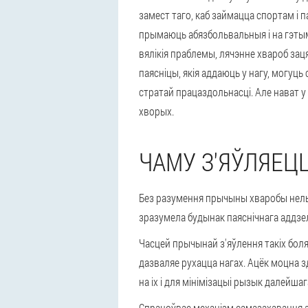
замест таго, каб займацца спортам і 
прымаюць абязбольвальныя і на гэтым 
вялікія праблемы, лячэнне хвароб заця
паясніцы, якія аддаюць у нагу, могуць
стратай працаздольнасці. Але нават у
хворых.
ЧАМУ З'ЯЎЛЯЕЦЦ
Без разумення прычыны хваробы нельг
зразумела будынак паяснічнага аддзе
Часцей прычынай з'яўлення такіх боля
дазваляе рухацца нагах. Ацёк моцна з
на іх і для мінімізацыі рызык далейша
Спрацоўвае механізм самазахавання ар