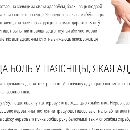
пастаянна сачыць за сваім здароўем, большасць людзей
іх лячэнне сканчаецца. Як следства, з часам з'яўляюцца
гваецца па часе і абыходзіцца нашмат даражэй. Болі ў
 стаць прычынай інваліднасці з поўнай або частковай
 лёгкіх выпадках яны істотна зніжаюць якасць жыцця
А БОЛЬ У ПАЯСНІЦЫ, ЯКАЯ АД
а прымаць адэкватныя рашэнні. А прычыну адукацыі болю можна зраз
ла пазваночніка.
ў з'яўляецца ацёк пучка нерваў, які выходзіць з хрыбетніка. Нервы р
душвае нервы, яны пастаянна працуюць і адсылае сігналы аб паталагі
га сціску нервовага пучка робіць руху балючымі, такім спосабам спрабу
ганізма, чалавеку балюча хадзіць, ён стараецца больш часу праводзі