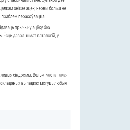
 цалкам знікае ацёк, нервы больш не
з праблем перасоўвацца.
квідаваць прычыну ацёку без
. Ёсць даволі шмат паталогій, у
олевыя сіндромы. Вельмі часта такая
 у складаных выпадках могуць любыя