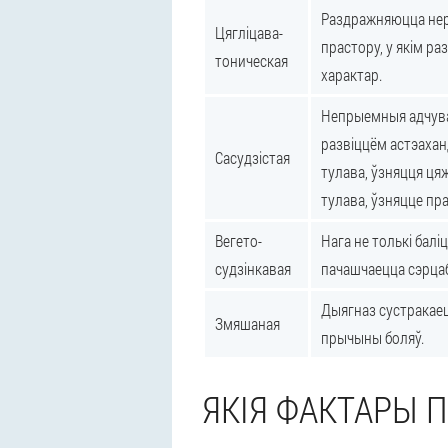
Раздражняюцца нерв
Цягліцава-
прастору, у якім р
тоническая
характар.
Непрыемныя адчува
развіццём астэахан
Сасудзістая
тулава, ўзняцця цяж
тулава, ўзняцце пр
Вегето-
Нага не толькі балі
судзінкавая
пачашчаецца сэрцаб
Дыягназ сустракаец
Змяшаная
прычыны боляў.
ЯКІЯ ФАКТАРЫ 