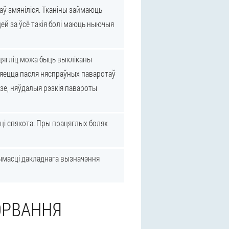
аў змяніліся. Тканіны займаюць
ей за ўсё такія болі маюць ныючыя
цягліц можа быць выкліканы
ляецца пасля няспраўных паваротаў
озе, няўдалыя рэзкія павароты
 ці спякота. Пры працяглых болях
ымасці дакладнага вызначэння
ОРВАННЯ