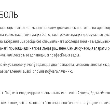
 БОЛЬ
араюць вялікая колькасць праблем для чалавека і істотна пагаршаюц
толькі пасля ліквідацыі болю, такія рэкамендацыі дае сучасная су
на забараняецца рабіць без спецыяльнага абследавання на медыцынск
 ачаг і прыняць адзіна правільнае рашэнне. Самыя сучасныя апараты
ма, калі лекар мае адпаведныя прафесійныя веды.
скім установе, у ачаг ўводзяцца два прэпарата: мясцовы анестэтык д
е запалення і ацёкі і спрыяе поўнага лячэнню.
ы. Пацыент кладзецца на спецыяльны стол спіной уверх, ёдам абезз
кім чынам, каб на маніторы была выразна бачная зона ўвядзення лека