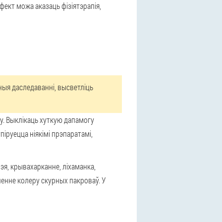
фект можа аказаць фізіятэрапія,
ныя даследаванні, высветліць
у. Выклікаць хуткую дапамогу
іруецца ніякімі прэпаратамі,
эя, крывахарканне, ліхаманка,
ненне колеру скурных пакроваў. У