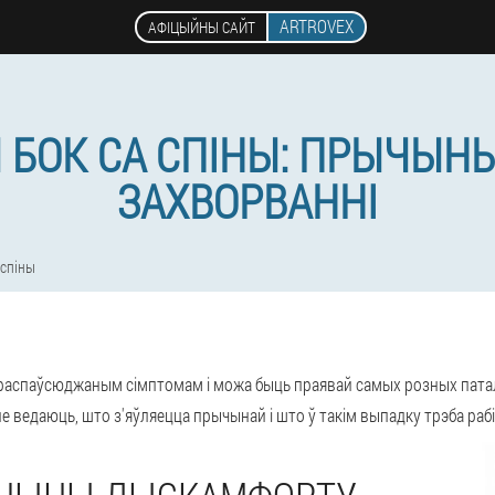
ARTROVEX
АФІЦЫЙНЫ САЙТ
Ы БОК СА СПІНЫ: ПРЫЧЫН
ЗАХВОРВАННІ
 спіны
ь распаўсюджаным сімптомам і можа быць праявай самых розных патал
 не ведаюць, што з'яўляецца прычынай і што ў такім выпадку трэба рабі