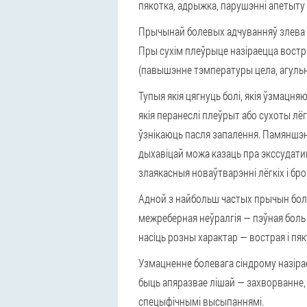
пякотка, адрыжка, парушэнні апетыту і
Прычынай болевых адчуванняў злева
Пры сухім плеўрыце назіраецца востра
(павышэнне тэмпературы цела, агульна
Тупыя якія цягнуць болі, якія ўзмацня
якія перанеслі плеўрыт або сухоты лёг
ўзнікаюць пасля запалення. Памяншэн
дыхавіцай можа казаць пра экссудати
злаякасныя новаўтварэнні лёгкіх і бро
Адной з найбольш частых прычын боле
межреберная неўралгія
— пэўная боль
насіць розны характар — вострая і пяк
Узмацненне болевага сіндрому назірае
быць апяразвае лішай — захворванне, 
спецыфічнымі высыпаннямі.