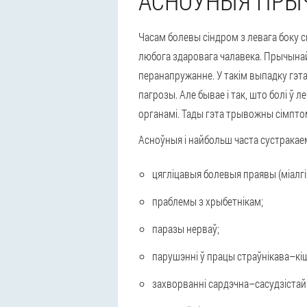
АСНОЎНЫЯ ПРЫ
Часам болевы сіндром з левага боку с
любога здаровага чалавека. Прычынай
перанапружанне. У такім выпадку гэта
пагрозы. Але бывае і так, што болі ў 
органамі. Тады гэта трывожны сімптом,
Асноўныя і найбольш часта сустракае
цягліцавыя болевыя праявы (міалгія
праблемы з хрыбетнікам;
паразы нерваў;
парушэнні ў працы страўнікава–кіш
захворванні сардэчна–сасудзістай