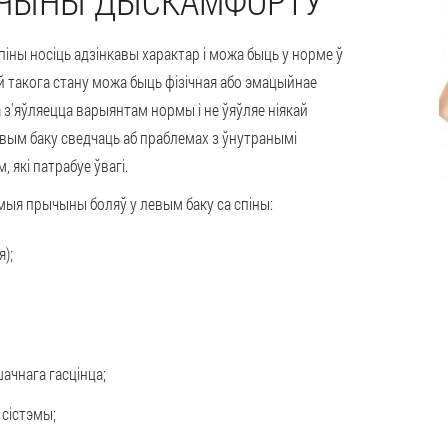
ЧЫНЫ ДЫСКАМФОРТУ
піны носіць адзінкавы характар і можа быць у норме ў
 такога стану можа быць фізічная або эмацыйнае
 з'яўляецца варыянтам нормы і не ўяўляе ніякай
левым баку сведчаць аб праблемах з ўнутранымі
 які патрабуе ўвагі.
мыя прычыны боляў у левым баку са спіны:
);
ачнага гасцінца;
 сістэмы;