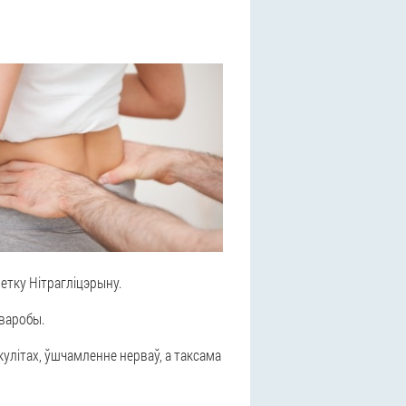
етку Нітрагліцэрыну.
варобы.
літах, ўшчамленне нерваў, а таксама