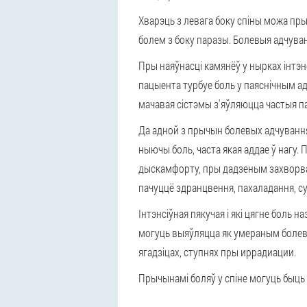
Хварэць з левага боку спіны можа
пры
болем з боку паразы. Болевыя адчуван
Пры наяўнасці камянёў у нырках інтэн
пацыента турбуе боль у паяснічным а
мачавая сістэмы з'яўляюцца частыя п
Да адной з прычын болевых адчування
ныючы боль, часта якая аддае ў нагу.
дыскамфорту, пры дадзеным захворван
пачуццё здранцвення, пахаладання, сух
Інтэнсіўная пякучая і які цягне боль н
могуць выяўляцца як умераным болевым
ягадзіцах, ступнях пры иррадиации.
Прычынамі боляў у спіне могуць быць 