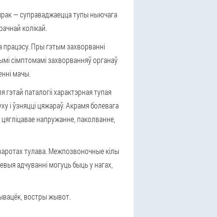
ырак — суправаджаецца тупы ныючага
рачнай колікай.
а працэсу. Пры гэтым захворванні
вымі сімптомамі захворванняў органаў
енні мачы.
я гэтай паталогіі характэрная тупая
ху і ўзняцці цяжараў. Акрамя болевага
 цягліцавае напружанне, паколванне,
паваротах тулава. Межпозвоночные кілы
евыя адчуванні могуць быць у нагах,
рывацёк, востры жывот.