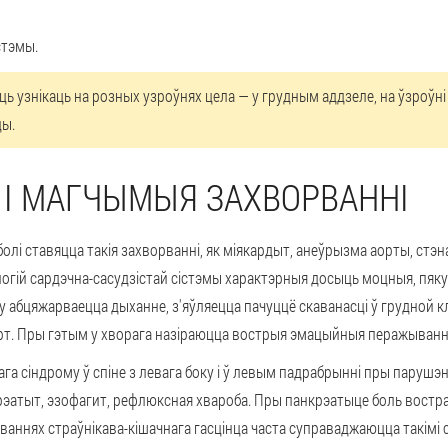
стэмы.
ь узнікаць на розных узроўнях цела — у грудным аддзеле, на ўзроўні та
цы.
 І МАГЧЫМЫЯ ЗАХВОРВАННІ
і ставяцца такія захворванні, як міякардыт, анеўрызма аорты, стэна
огій сардэчна-сасудзістай сістэмы
характэрныя досыць моцныя, пяку
у абцяжарваецца дыханне, з'яўляецца пачуццё скаванасці ў грудной 
. Пры гэтым у хворага назіраюцца вострыя эмацыйныя перажыванні і
а сіндрому ў спіне з левага боку і ў левым падрабрынні
пры парушэн
рэатыт, эзофагит, рефлюксная хвароба. Пры панкрэатыце боль востра
ннях страўнікава-кішачнага гасцінца часта суправаджаюцца такімі с