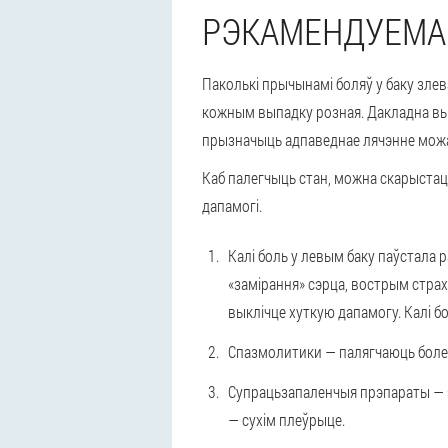
РЭКАМЕНДУЕМА
Паколькі прычынамі боляў у баку злев
кожным выпадку розная. Дакладна выз
прызначыць адпаведнае лячэнне можа т
Каб палегчыць стан, можна скарыста
дапамогі.
Калі боль у левым баку паўстала
«замірання» сэрца, вострым страх
выклічце хуткую дапамогу. Калі б
Спазмолитики — палягчаюць боле
Супрацьзапаленчыя прэпараты — э
— сухім плеўрыце.