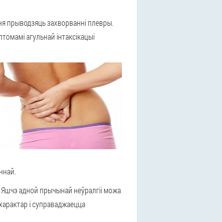
ення прыводзяць захворванні плевры.
птомамі агульнай інтаксікацыі
ннай.
і. Яшчэ адной прычынай неўралгіі можа
 характар і суправаджаецца