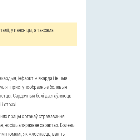
ліі, у паясніцы, а таксама
кардыя, інфаркт міякарда і іншыя
чыя і приступообразные болевыя
клетцы. Сардэчныя болі дастаўляюць
 страхі.
нях працы органаў стрававання
я, носіць апяразвае характар. Болевы
імптомамі, як млоснасць, ваніты,