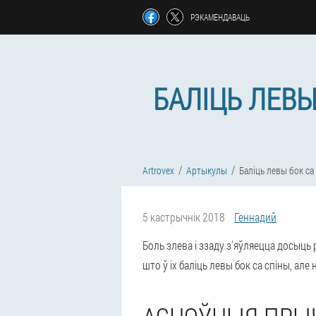
РЭКАМЕНДАВАЦЬ
БАЛІЦЬ ЛЕВ
Artrovex
Артыкулы
Баліць левы бок са
5 кастрычнік 2018
Геннадий
Боль злева і ззаду з'яўляецца досыц
што ў іх баліць левы бок са спіны, але