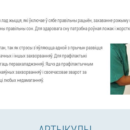
 лад жыцця, які ўключае ў сябе правільны рацыён, захаванне рэжыму
ны правільны сон. Для здаровага сну патрэбна роўная ложак і жорстк
н, так як стрэсы з'яўляюцца адной з прычын развіцця
шачных і іншых захворванняў. Для прафілактыкі
ягаць пераахаладжэнняў. Яшчэ да прафілактычным
наяўных захворванняў і своечасовае зварот за
і любых недамаганняў.
АРТЫКУЛЫ