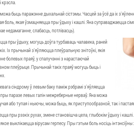
 крэсла.
 можа быць
паражэнне дыхальнай сістэмы
. Часцей за ўсё да іх з'яўл
я боль, якая ўзмацняецца пры ўдыху і кашлі. Яна суправаджаецца сім
е недамаганне, слабасць, потлівасць).
юцца пры ўдыху, могуць доўга турбаваць чалавека, раней
кіх. Іх прычынай з'яўляюцца плеўральную знітоўкі, якія
не болевых праяў, у спалучэнні з нарастаючай
вном плеўрыце. Прычынай такіх праяў могуць быць і
нх.
вага сіндрому ў левым баку паміж рэбрамі з'яўляецца
 пры паразе левых галін межреберные нерваў. Яна можа
учая або тупая і ныючы, можа быць, як приступообразной, так і пастая
цца пры рэзкіх рухах, змене становішча цела, глыбокім ўдыху і кашл
якое выклікаецца вірусам герпесу. Пры гэтым боль носіць інтэнсіўны