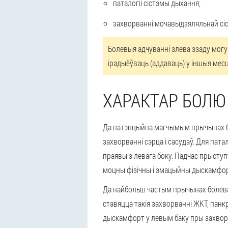
паталогіі сістэмы дыхання;
захворванні мочавыдзяляльнай сі
Болевыя адчуванні злева ззаду могуц
ірадыёўваць (аддаваць) у іншыя мес
ХАРАКТАР БОЛЮ
Да патэнцыйна магчымым прычынах бол
захворванні сэрца і сасудаў. Для
патал
праявы з левага боку. Падчас прыступ
моцны фізічны і эмацыйны дыскамфорт
Да найбольш частым прычынах болеваг
ставяцца такія захворванні ЖКТ, панк
дыскамфорт у левым баку пры захворва