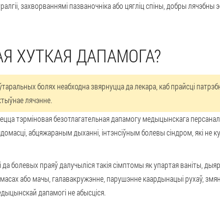
ралгіі, захворваннямі пазваночніка або цягліц спіны, добры лячэбны э
АЯ ХУТКАЯ ДАПАМОГА?
аральных болях неабходна звярнуцца да лекара, каб прайсці патрэб
тыўнае лячэнне.
абуецца тэрміновая безотлагательная дапамогу медыцынскага персанал
омасці, абцяжараным дыханні, інтэнсіўным болевы сіндром, які не куп
і да болевых праяў далучыліся такія сімптомы як упартая ваніты, дыяр
 масах або мачы, галавакружэнне, парушэнне каардынацыі рухаў, змя
дыцынскай дапамогі не абысціся.