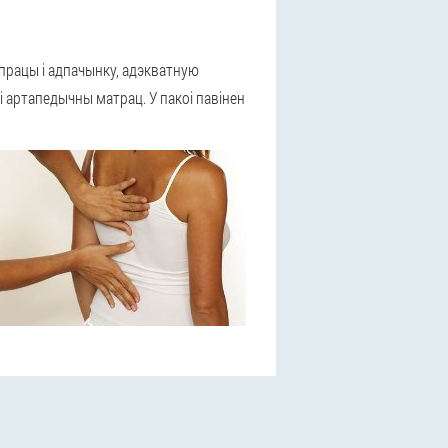
 працы і адпачынку, адэкватную
і артапедычны матрац. У пакоі павінен