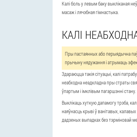
Калі боль у левым баку выкліканая неў
масаж і лячэбная гімнастыка.
КАЛІ НЕАБХОДН
Пры пастаянных або перыядычна паўт
прычыну нядужання і атрымаць эфек
Здараюцца такія сітуацыі, калі патр
неабходна неадкладна пры страты свяд
ўпартым і імклівым пагаршэнні стану.
Выклікаць хуткую дапамогу трэба, кал
наяўнасць крыві ў ванітавых, калавых
дадзеных выпадках без тэрміновай ме