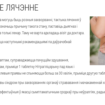
Е ЛЯЧЭННЕ
а могуць быць розныя захворванні, тактыка лячэння ў
начыць прычыну такога стану, паставіць дыягназ і
олькі лекар. Таму не варта адкладаць візіт да доктара.
цца наступнымі рэкамендацыямі па даўрачэбнай
 раптам, суправаджаецца пачуццём здушвання,
ам, прыміце 1 таблетку Нітрагліцэрыну пад язык і
олевыя праявы не спыняюцца больш за 30 хвілін, прыміце другую табл
вы сіндром пры захворваннях органаў стрававання і мачакаменнай х
фектыўныя ў якасці сымптаматычным сродкаў пры неўралгіях, радыку