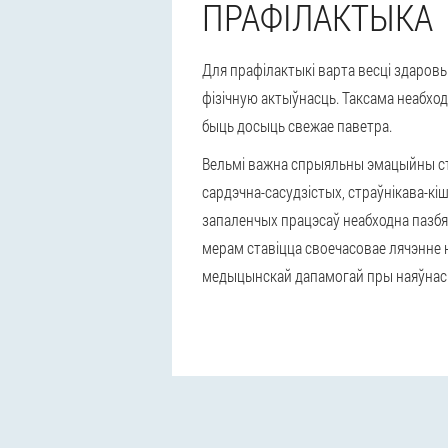
ПРАФІЛАКТЫКА
Для прафілактыкі варта весці здаровы
фізічную актыўнасць. Таксама неабход
быць досыць свежае паветра.
Вельмі важна спрыяльны эмацыйны ста
сардэчна-сасудзістых, страўнікава-кі
запаленчых працэсаў неабходна пазб
мерам ставіцца своечасовае лячэнне 
медыцынскай дапамогай пры наяўнасц