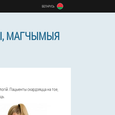
БЕЛАРУСЬ
Ы, МАГЧЫМЫЯ
огій. Пацыенты скардзяцца на тое,
ць.