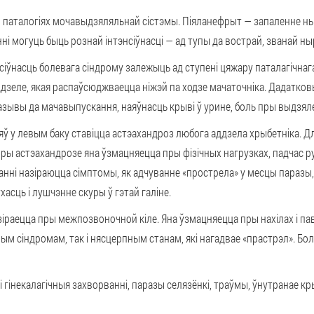
 паталогіях мочавыдзяляльнай сістэмы
. Піяланефрыт — запаленне н
ні могуць быць рознай інтэнсіўнасці — ад тупы да вострай, званай ны
сіўнасць болевага сіндрому залежыць ад ступені цяжару паталагічнаг
ддзеле, якая распаўсюджваецца ніжэй па ходзе мачаточніка. Дадатко
азывы да мачавыпускання, наяўнасць крыві ў урине, боль пры выдзял
ў у левым баку ставіцца
астэахандроз
любога аддзела хрыбетніка. Дл
 Пры астэахандрозе яна ўзмацняецца пры фізічных нагрузках, падчас ру
ні назіраюцца сімптомы, як адчуванне «прострела» у месцы паразы,
асць і лушчэнне скуры ў гэтай галіне.
азіраецца
пры межпозвоночной кіле
. Яна ўзмацняецца пры нахілах і 
 сіндромам, так і нясцерпным станам, які нагадвае «прастрэл». Бол
і гінекалагічныя захворванні, паразы селязёнкі, траўмы, ўнутранае к