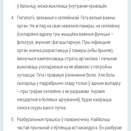
ў бальніцу, можа выклікаць ўнутранае крывацёк.
Паталогіі, звязаныя з селязёнкай.
Гэта вельмі важны
орган. Не агляд на свае невялікія памеры, на селязёнку
ўскладзена адразу тры жыццёва важныя функцыі –
фільтруе, імунная і фагацытарную. Пры інфекцыях
орган значна разрастаецца ў памеры (нібы брыняе),
імкнучыся кампенсаваць страты арганізма. І пачынае
выконваць ускладзеныя на яе абавязкі з патройны
хуткасцю. Гэта і правакуе ўзнікненне болю. Але боль
сыходзіць у падрабрынні ззаду толькі ў адным выпадку
– пры траўме селязёнкі з яе разрывам. Акрамя
нясцерпнага болевых адчуванняў, будзе назірацца
сінюха скуры вакол пупка.
Разбуральныя працэсы ў пазваночніку.
Найбольш
частай прычынай з'яўляецца астэахандроз. Ён разбурае