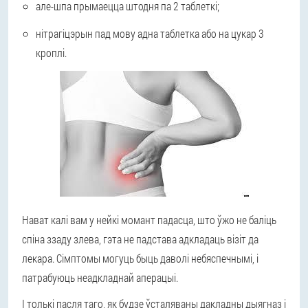
але-шпа прымаецца штодня па 2 таблеткі;
нітрагіцэрын пад мову адна таблетка або на цукар 3
кроплі.
Нават калі вам у нейкі момант падасца, што ўжо не баліць
спіна ззаду злева, гэта не падстава адкладаць візіт да
лекара. Сімптомы могуць быць даволі небяспечнымі, і
патрабуюць неадкладнай аперацыі.
І толькі пасля таго, як будзе ўсталяваны дакладны дыягназ і