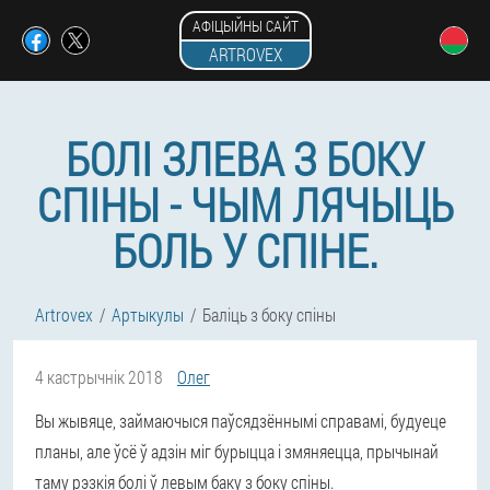
АФІЦЫЙНЫ САЙТ
ARTROVEX
БОЛІ ЗЛЕВА З БОКУ
СПІНЫ - ЧЫМ ЛЯЧЫЦЬ
БОЛЬ У СПІНЕ.
Artrovex
Артыкулы
Баліць з боку спіны
4 кастрычнік 2018
Олег
Вы жывяце, займаючыся паўсядзённымі справамі, будуеце
планы, але ўсё ў адзін міг бурыцца і змяняецца, прычынай
таму рэзкія болі ў левым баку з боку спіны.