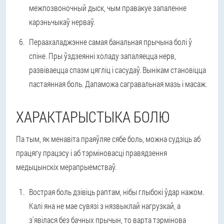
межпозвоночный дыск, чым правакуе запаленне
карэньчыкаў нерваў.
Пераахаладжэнне самая банальная прычына болі ў
спіне.
Пры ўздзеянні холаду запаляецца нерв,
развіваецца спазм цягліц і сасудаў. Вынікам становіцца
пастаянная боль. Дапаможа сагравальная мазь і масаж.
ХАРАКТАРЫСТЫКА БОЛЮ
Па тым, як менавіта праяўляе сябе боль, можна судзіць аб
працягу працэсу і аб тэрміновасці правядзення
медыцынскіх мерапрыемстваў.
Вострая боль
дзівіць раптам, нібы глыбокі ўдар нажом.
Калі яна не мае сувязі з нязвыклай нагрузкай, а
з'явілася без бачных прычын, то варта тэрмінова