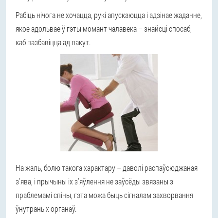
Рабіць нічога не хочацца, рукі апускаюцца і адзінае жаданне,
якое адольвае ў гэты момант чалавека – знайсці спосаб,
каб пазбавіцца ад пакут.
На жаль, болю такога характару – даволі распаўсюджаная
з'ява, і прычыны іх з'яўлення не заўсёды звязаны з
праблемамі спіны, гэта можа быць сігналам захворвання
ўнутраных органаў.