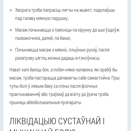
Хворага трэба папрасіць легчы на жывот, падклаўшы
пад галаву мяккую падушку;
Масаж пачынаецца з паясніцы па кірунку да шыі ўздоўж
пазваночніка, далей, па баках;
Пачынаецца масаж з мяккіх, плыўных рухаў, пасля
разагрэву цягліц можна дадаць інтэнсіўнасці.
Нават калі баліць бок, а побач няма чалавека, які зрабіў бы
масаж, трэба пастарацца дапамагчы сабе самастойна. Пры
тупы болі ў левым баку са спіны пасля фізічных
практыкаванняў або траўмаў да візіту да ўрача трэба
прыняць абязбольвальныя прэпараты.
ЛІКВІДАЦЫЮ СУСТАЎНАЙ І