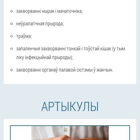
захворванні нырак і мачаточніка;
неўралагічная прырода;
траўма;
запаленчыя захворванні тонкай і тоўстай кішак (у тым
ліку інфекцыйнай прыроды);
захворванні органаў палавой сістэмы ў жанчын.
АРТЫКУЛЫ