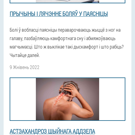
ПРЫЧЫНЫ І ЛЯЧЭННЕ БОЛЯЎ У ПАЯСНІЦЫ
Болі ў вобласці паясніцы пераварочваюць жыццё з ног на
галаву, пазбаўляюць камфортнага сну і абмяжоўваюць
магчымасці. Што ж выклікае такі дыскамфорт і што рабіць?
Чытайце далей.
9 Жнівень 2022
АСТЭАХАНДРОЗ ШЫЙНАГА АДДЗЕЛА