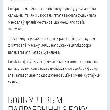
Лекары прызначаюць спецыяльную дыету, узбагачаную
кальцыем, так як з узростам гэтага важнага будаўнічага
мінерала ў арганізме становіцца менш, яго трэба
папаўняць.
Трэба вылучаць сабе час хадзіць раз у паўгода на курсы
фізіятэрапіі і масажу. Зняць напружанне цягліц добра
дапамагае аплікатара Кузняцова.
Лячэбная фізкультура адымае некалькі хвілін у дзень, яна
дапамагае не толькі падтрымліваць сябе ў добрай форме,
але і запавольвае працэс дэгенерацыйна змены сустаўных
тканін.
БОЛЬ У ЛЕВЫМ
ПАДРАБРЫННІ З БОКУ