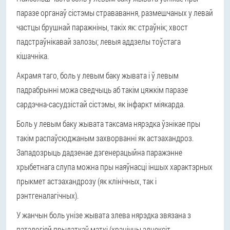
паразе органаў сістэмы стрававання, размешчаных у левай
частцы брушнай паражніны, такіх як: страўнік; хвост
падстраўнікавай залозы; левыя аддзелы тоўстага
кішачніка.
Акрамя таго, боль у левым баку жывата і ў левым
падрабрынні можа сведчыць аб такім цяжкім паразе
сардэчна-сасудзістай сістэмы, як інфаркт міякарда.
Боль у левым баку жывата таксама нярэдка ўзнікае пры
такім распаўсюджаным захворванні як астэахандроз.
Западозрыць дадзенае дэгенерацыйна паражэнне
хрыбетнага слупа можна пры наяўнасці іншых характэрных
прыкмет астэахандрозу (як клінічных, так і
рэнтгеналагічных).
У жанчын боль унізе жывата злева нярэдка звязана з
паталогіяй прыдаткаў маткі (хранічны аднексіт,