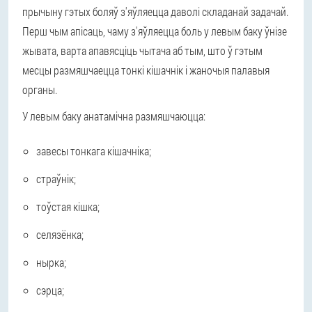
прычыну гэтых боляў з'яўляецца даволі складанай задачай.
Перш чым апісаць, чаму з'яўляецца боль у левым баку ўнізе
жывата, варта апавясціць чытача аб тым, што ў гэтым
месцы размяшчаецца тонкі кішачнік і жаночыя палавыя
органы.
У левым баку анатамічна размяшчаюцца:
завесы тонкага кішачніка;
страўнік;
тоўстая кішка;
селязёнка;
нырка;
сэрца;