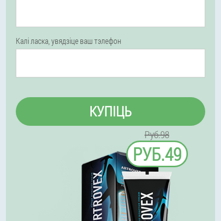
Калі ласка, увядзіце ваш тэлефон
КУПІЦЬ
Руб.98
РУБ.49