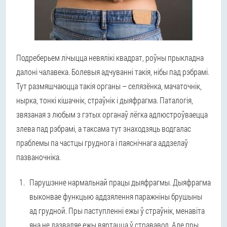
Подреберьем лічыцца невялікі квадрат, роўны прыкладна
далоні чалавека. Болевыя адчуванні такія, нібы пад рэбрамі.
Тут размяшчаюцца такія органы – селязёнка, мачаточнік,
нырка, тонкі кішачнік, страўнік і дыяфрагма. Паталогія,
звязаная з любым з гэтых органаў лёгка адлюстроўваецца
злева пад рэбрамі, а таксама тут знаходзяць водгалас
праблемы па частцы груднога і паяснічнага аддзелаў
пазваночніка.
Парушэнне нармальнай працы дыяфрагмы.
Дыяфрагма
выконвае функцыю аддзялення паражніны брушыны
ад грудной. Пры паступленні ежы ў страўнік, менавіта
яна не дазваляе ежы вяртацца ў стрававод. Але пры