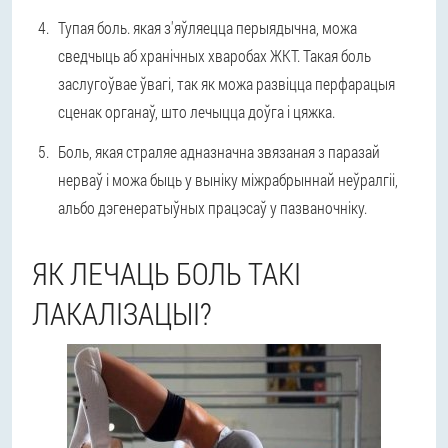
Тупая боль
. якая з'яўляецца перыядычна, можа
сведчыць аб хранічных хваробах ЖКТ. Такая боль
заслугоўвае ўвагі, так як можа развіцца перфарацыя
сценак органаў, што лечыцца доўга і цяжка.
Боль, якая страляе
адназначна звязаная з паразай
нерваў і можа быць у выніку міжрабрыннай неўралгіі,
альбо дэгенератыўных працэсаў у пазваночніку.
ЯК ЛЕЧАЦЬ БОЛЬ ТАКІ
ЛАКАЛІЗАЦЫІ?