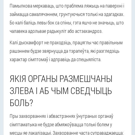
Памылкова меркаваць, што праблема ляжыць на паверхні і
займацца самалячэннем, грунтуючыся толькі на здагадках.
Бо калі баліць левы бок са спіны, гэта яшчэ не значыць, што
чалавека адольвае радыкуліт або астэахандроз.
Калі дыскамфорт не праходзіць, працяглы час правільным
рашэннем будзе звярнуцца да тэрапеўта, які разгледзіць
характар сімптомаў і адправіць да спецыяліста.
ЯКІЯ ОРГАНЫ РАЗМЕШЧАНЫ
ЗЛЕВА І АБ ЧЫМ СВЕДЧЫЦЬ
БОЛЬ?
Пры захворваннях і абвастрэннях ўнутраных органаў
сімптаматыка не будзе абмяжоўвацца толькі болем у
месцы яе лакалізацыі. Захворванне часта суправаджаецца: