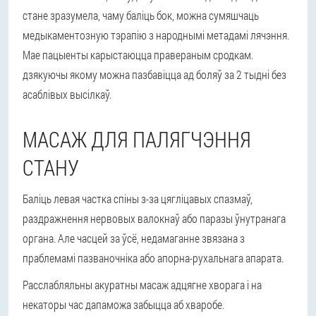
стане зразумела, чаму баліць бок, можна сумяшчаць
медыкаментозную тэрапію з народнымі метадамі лячэння.
Мае пацыенты карыстаюцца правераным сродкам.
дзякуючы якому можна пазбавіцца ад боляў за 2 тыдні без
асаблівых высілкаў.
МАСАЖ ДЛЯ ПАЛЯГЧЭННЯ
СТАНУ
Баліць левая частка спіны з-за цягліцавых спазмаў,
раздражнення нервовых валокнаў або паразы ўнутранага
органа. Але часцей за ўсё, недамаганне звязана з
праблемамі пазваночніка або апорна-рухальнага апарата.
Расслабляльны акуратны масаж адцягне хворага і на
некаторы час дапаможа забыцца аб хваробе.