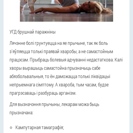
УГД брушнай паражніны
Лячэнне болі грунтуецца на яе прычыне, так як боль
з'яўляецца толькі праявай хваробы, а не самастойным
працэсам. Прыбраць болевыя адчуванні недастаткова. Калі
хворы вырашыць самастойна прызначыць сабе
абязбольвальныя, то ён даможацца толькі ліквідацыі
непрыемнага сімптому. А хвароба, тым часам, будзе
прагрэсаваць і разбураць арганізм.
Для вызначэння прычыны, лекарам можа быць
прызначана:
Кампутарная тамаграфія;