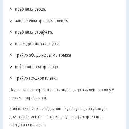
праблемы сэрца,
запаленчыя працэсы плевры,
праблемы страўніка,
пашкоджанне селязёнкі,
траўма або дыяфрагмы грыжа,
неўралагічная прырода,
траўма грудной клеткі.
Дадзеныя захворвання прыводзяць да з'яўлення боляў у
левым падрабрынні.
Калі ж непрыемныя адчуванне ў баку ёсць на ўзроўні
другога сегмента – гэта можа узнікаць з прычыны
наступных прычын: