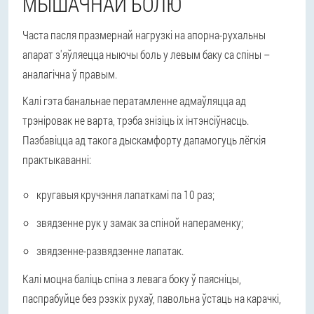
МЫШАЧНАЙ БОЛЮ
Часта пасля празмернай нагрузкі на апорна-рухальны
апарат з'яўляецца ныючы боль у левым баку са спіны –
аналагічна ў правым.
Калі гэта банальнае ператамленне адмаўляцца ад
трэніровак не варта, трэба знізіць іх інтэнсіўнасць.
Пазбавіцца ад такога дыскамфорту дапамогуць лёгкія
практыкаванні:
кругавыя кручэння лапаткамі па 10 раз;
звядзенне рук у замак за спіной напераменку;
звядзенне-развядзенне лапатак.
Калі моцна баліць спіна з левага боку ў паясніцы,
паспрабуйце без рэзкіх рухаў, павольна ўстаць на карачкі,