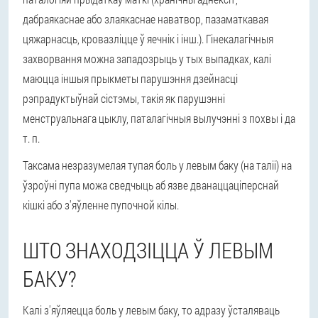
дабраякаснае або злаякаснае наватвор, пазаматкавая
цяжарнасць, кровазліцце ў яечнік і інш.). Гінекалагічныя
захворвання можна западозрыць у тых выпадках, калі
маюцца іншыя прыкметы парушэння дзейнасці
рэпрадуктыўнай сістэмы, такія як парушэнні
менструальнага цыклу, паталагічныя вылучэнні з похвы і да
т. п.
Таксама незразумелая тупая боль у левым баку (на таліі) на
ўзроўні пупа можа сведчыць аб язве дванаццаціперснай
кішкі або з'яўленне пупочной кілы.
ШТО ЗНАХОДЗІЦЦА Ў ЛЕВЫМ
БАКУ?
Калі з'яўляецца боль у левым баку, то адразу ўсталяваць