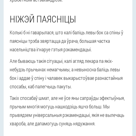
НІЖЭЙ ПАЯСНІЦЫ
Колькі б ні гаварылася, што калі баліць левы бок са спіны ў
паясніцы трэба звяртацца да ўрача, большая частка
насельніцтва ігнаруе гэтыя рэкамендацыі.
Але бываюць такія сітуацыі, калі агляд лекара па якіх-
небудзь прычынах немагчымы, а невыносна баліць левы
бок і аддае ў спіну і чалавек выкарыстоўвае разнастайныя
спосабы, каб палегчыць пакуты.
Такіх спосабаў шмат, але не ўсе яны сапраўды эфектыўныя,
прычым многія могуць нашкодзіць яшчэ больш. Мы
прывядзем універсальныя рэкамендацыі, якія не вылечаць
хвароба, але дапамогуць суняць нядужання.