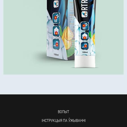
ВОПЫТ
ІНСТРУКЦЫЯ ПА ЎЖЫВАННІ