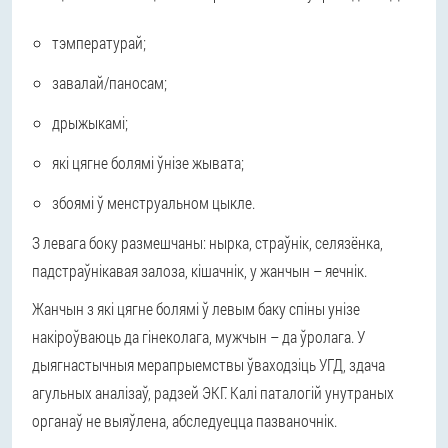
тэмпературай;
завалай/паносам;
дрыжыкамі;
які цягне болямі ўнізе жывата;
збоямі ў менструальном цыкле.
З левага боку размешчаны: нырка, страўнік, селязёнка,
падстраўнікавая залоза, кішачнік, у жанчын – яечнік.
Жанчын з які цягне болямі ў левым баку спіны унізе
накіроўваюць да гінеколага, мужчын – да ўролага. У
дыягнастычныя мерапрыемствы ўваходзіць УГД, здача
агульных аналізаў, радзей ЭКГ. Калі паталогій унутраных
органаў не выяўлена, абследуецца пазваночнік.