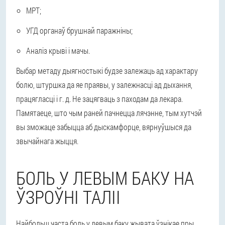
МРТ;
УГД органаў брушнай паражніны;
Аналіз крыві і мачы.
Выбар метаду дыягностыкі будзе залежаць ад характару
болю, штуршка да яе праявы, у залежнасці ад дыхання,
працягласці і г. д. Не зацягваць з паходам да лекара.
Памятаеце, што чым раней пачнецца лячэнне, тым хутчэй
вы зможаце забыцца аб дыскамфорце, вярнуўшыся да
звычайнага жыцця.
БОЛЬ У ЛЕВЫМ БАКУ НА
ЎЗРОЎНІ ТАЛІІ
Найбольш часта боль у левым баку жывата ўзнікае пры