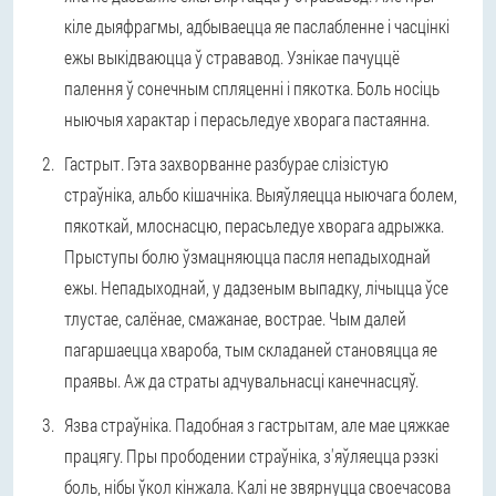
кіле дыяфрагмы, адбываецца яе паслабленне і часцінкі
ежы выкідваюцца ў стрававод. Узнікае пачуццё
палення ў сонечным спляценні і пякотка. Боль носіць
ныючыя характар і перасьледуе хворага пастаянна.
Гастрыт.
Гэта захворванне разбурае слізістую
страўніка, альбо кішачніка. Выяўляецца ныючага болем,
пякоткай, млоснасцю, перасьледуе хворага адрыжка.
Прыступы болю ўзмацняюцца пасля непадыходнай
ежы. Непадыходнай, у дадзеным выпадку, лічыцца ўсе
тлустае, салёнае, смажанае, вострае. Чым далей
пагаршаецца хвароба, тым складаней становяцца яе
праявы. Аж да страты адчувальнасці канечнасцяў.
Язва страўніка.
Падобная з гастрытам, але мае цяжкае
працягу. Пры прободении страўніка, з'яўляецца рэзкі
боль, нібы ўкол кінжала. Калі не звярнуцца своечасова