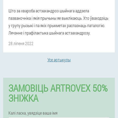
Што за хвароба астэахандроз шыйнага аддзела
пазваночніка і якія прычыны яе выклікаюць. Хто ўваходзіць
у групу рызыкі і па якіх прыкметах распазнаць паталогію.
Лячэнне і прафілактыка шыйнага астэахандрозу.
28 ліпеня 2022
Усе артыкулы
ЗАМОВІЦЬ ARTROVEX 50%
ЗНІЖКА
Калі ласка, увядзіце ваша імя