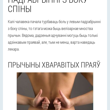
СПІНЫ
Калі чалавека пачала турбаваць боль у левым падрабрынні
з боку спіны, то гэтага можа быць велізарнае мноства
прычын. Вядома, дадзеныя адчуванні могуць быць толькі
адзінкавым праявай, але, тым не менш, варта наведаць
лекара.
ПРЫЧЫНЫ ХВАРАВІТЫХ ПРАЯЎ