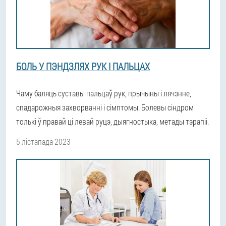
БОЛЬ У ПЭНДЗЛЯХ РУК І ПАЛЬЦАХ
Чаму баляць суставы пальцаў рук, прычыны і лячэнне,
спадарожныя захворванні і сімптомы. Болевы сіндром
толькі ў правай ці левай руцэ, дыягностыка, метады тэрапіі.
5 лістапада 2023