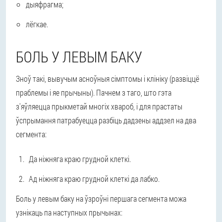
дыяфрагма;
лёгкае.
БОЛЬ У ЛЕВЫМ БАКУ
Зноў такі, вывучым асноўныя сімптомы і клініку (развіццё
праблемы і яе прычыны). Пачнем з таго, што гэта
з'яўляецца прыкметай многіх хвароб, і для прастаты
ўспрымання патрабуецца разбіць дадзены аддзел на два
сегмента:
Да ніжняга краю грудной клеткі.
Ад ніжняга краю грудной клеткі да лабко.
Боль у левым баку на ўзроўні першага сегмента можа
узнікаць па наступных прычынах: