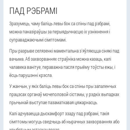
ПАД РЭБРАМІ
Зразумець, чаму баліць левы бок са спіны пад рэбрамі,
можна паназіраўшы за перыядычнасцю іх узнікнення і
суправаджаючымі сімптомамі.
Пры разрыве селязенкі маментальна з'яўляюцца сінякі пад
вачыма. Аб захворваннях страўніка можна казаць, калі
чалавека ванітуе, пераважна пасля прыёму тоўсты ежы, і
ёсць парушэнні крэсла.
У жанчын, у якіх баліць левы бок са спіны пры запаленчых
працэсах органаў мочеполовой сістэмы, у рэдкіх выпадках
прычынай выступае пазаматкавая цяжарнасць.
Калі адчуваецца дыскамфорт ззаду пад рэбрамі, такія
сімптомы могуць сведчыць аб нырачных захворваннях або
хрыбетным астэахандрозе.