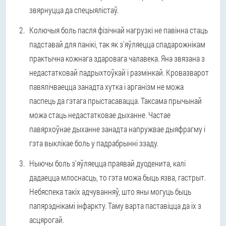
звярнуцца да спецыялістаў.
Колючыя боль
пасля фізічнай нагрузкі не павінна стаць
падставай для панікі, так як з'яўляецца спадарожнікам
практычна кожнага здаровага чалавека. Яна звязана з
недастатковай падрыхтоўкай і размінкай. Кровазварот
павялічваецца занадта хутка і арганізм не можа
паспець да гэтага прыстасавацца. Таксама прычынай
можа стаць недастатковае дыханне. Частае
павярхоўнае дыханне занадта напружвае дыяфрагму і
гэта выклікае боль у падрабрынні ззаду.
Ныючы боль
з'яўляецца праявай дуоденита, калі
дадаецца млоснасць, то гэта можа быць язва, гастрыт.
Небяспека такіх адчуванняў, што яны могуць быць
папярэднікамі інфаркту. Таму варта паставіцца да іх з
асцярогай.