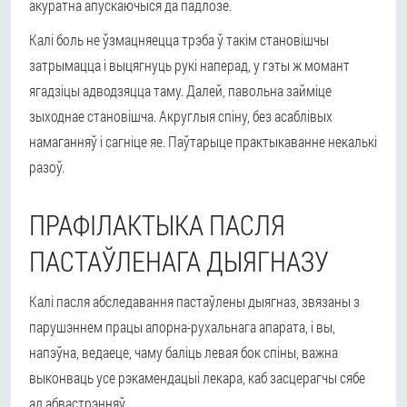
акуратна апускаючыся да падлозе.
Калі боль не ўзмацняецца трэба ў такім становішчы
затрымацца і выцягнуць рукі наперад, у гэты ж момант
ягадзіцы адводзяцца таму. Далей, павольна займіце
зыходнае становішча. Акруглыя спіну, без асаблівых
намаганняў і сагніце яе. Паўтарыце практыкаванне некалькі
разоў.
ПРАФІЛАКТЫКА ПАСЛЯ
ПАСТАЎЛЕНАГА ДЫЯГНАЗУ
Калі пасля абследавання пастаўлены дыягназ, звязаны з
парушэннем працы апорна-рухальнага апарата, і вы,
напэўна, ведаеце, чаму баліць левая бок спіны, важна
выконваць усе рэкамендацыі лекара, каб засцерагчы сябе
ад абвастрэнняў.