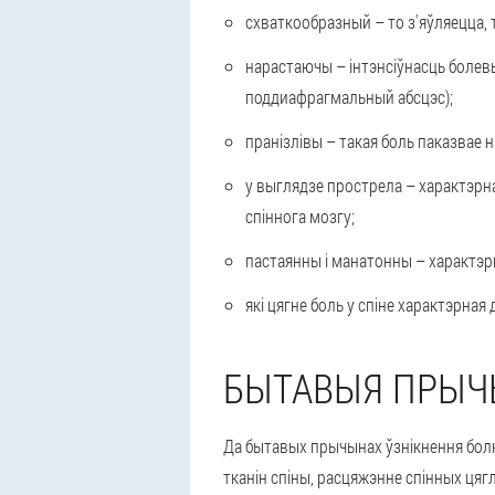
схваткообразный – то з'яўляецца, 
нарастаючы – інтэнсіўнасць болевы
поддиафрагмальный абсцэс);
пранізлівы – такая боль паказвае 
у выглядзе прострела – характэрн
спіннога мозгу;
пастаянны і манатонны – характэрн
які цягне боль у спіне характэрна
БЫТАВЫЯ ПРЫ
Да бытавых прычынах ўзнікнення болю
тканін спіны, расцяжэнне спінных цягл