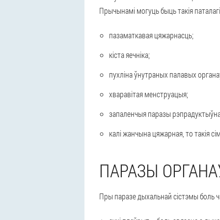
Прычынамі могуць быць такія паталагі
пазаматкавая цяжарнасць;
кіста яечніка;
пухліна ўнутраных палавых органа
хваравітая менструацыя;
запаленчыя паразы рэпрадуктыўна
калі жанчына цяжарная, то такія с
ПАРАЗЫ ОРГАНА
Пры паразе дыхальнай сістэмы боль ча