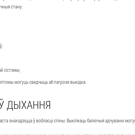
чныя стану:
ў;
й сістэмы;
імптомы могуць сведчыць аб пагрозе выкідка.
Ў ДЫХАННЯ
ста знаходзіцца ў вобласці спіны. Выклікаць балючыя адчуванні могуц