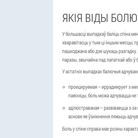
ЯКІЯ ВІДЫ БОЛ
У большасці выпадкаў баліць спіна ме
хваравітасць у тым ці іншым месцы, п
пашкоджана або дзе шукаць разгадку.
паразы, звычайна пад лапаткай або ў б
У астатніх выпадках балючыя адчуванн
проецируемая – иррадиирует з мес
паясніцы, боль можа адчувацца не то
адлюстраваная – развіваецца з-за 
аснове яе ўзнікнення ляжыць адчу
Боль у спіне справа мае розны характ