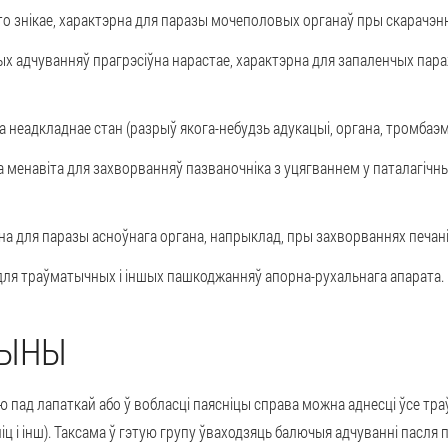
то знікае, характэрна для паразы мочеполовых органаў пры скарачэнн
х адчуванняў прагрэсіўна нарастае, характэрна для запаленчых пара
на неадкладнае стан (разрыў якога-небудзь адукацыі, органа, тромба
а менавіта для захворванняў пазваночніка з уцягваннем у паталагіч
а для паразы асноўнага органа, напрыклад, пры захворваннях печані
я для траўматычных і іншых пашкоджанняў апорна-рухальнага апарата.
ЧЫНЫ
 пад лапаткай або ў вобласці паясніцы справа можна аднесці ўсе тр
іц і інш). Таксама ў гэтую групу ўваходзяць балючыя адчуванні пасля 