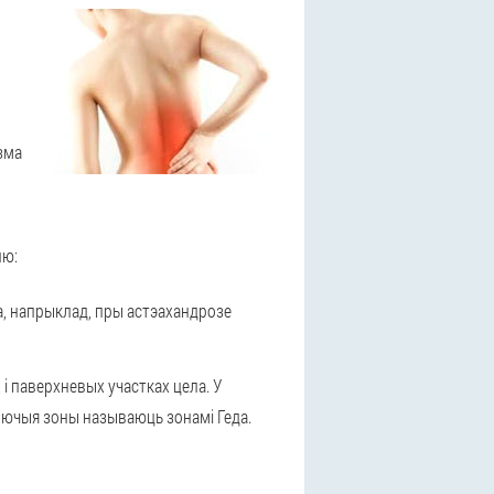
зма
лю:
а, напрыклад, пры астэахандрозе
і паверхневых участках цела. У
лючыя зоны называюць зонамі Геда.