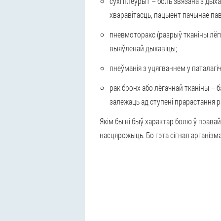
сухі плеўрыт – боль звязана з дых
хваравітасць, пацыент пачынае пав
пневмоторакс (разрыў тканіны лёгк
выяўленай дыхавіцы;
пнеўманія з уцягваннем у паталагі
рак бронх або лёгачнай тканіны – 
залежаць ад ступені прарастання р
Якім бы ні быў характар болю ў правай
насцярожыць. Бо гэта сігнал арганізм