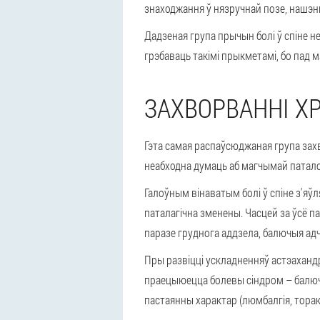
знаходжання ў нязручнай позе, нашэн
Дадзеная група прычын болі ў спіне не
грэбаваць такімі прыкметамі, бо пад 
ЗАХВОРВАННІ Х
Гэта самая распаўсюджаная група захво
неабходна думаць аб магчымай паталог
Галоўным вінаватым болі ў спіне з'яў
паталагічна зменены. Часцей за ўсё п
паразе груднога аддзела, балючыя адч
Пры развіцці ускладненняў астэахандр
праецыюецца болевы сіндром – балючы
пастаянны характар (люмбалгія, торак