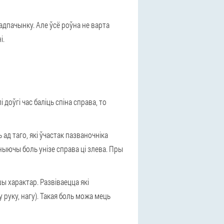
 адпачынку. Але ўсё роўна не варта
і.
доўгі час баліць спіна справа, то
ад таго, які ўчастак пазваночніка
ныючы боль унізе справа ці злева. Пры
ы характар. Развіваецца які
руку, нагу). Такая боль можа мець