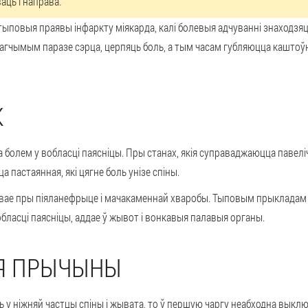
ць і направа.
тыповыя праявы інфаркту міякарда, калі болевыя адчуванні знаходзяц
агчымым паразе сэрца, церпяць боль, а тым часам губляюцца каштоўны
К
болем у вобласці паясніцы. Пры станах, якія суправаджаюцца павеліч
а пастаянная, які цягне боль унізе спіны.
вае пры піяланефрыце і мачакаменнай хваробы. Тыповым прыкладам 
обласці паясніцы, аддае ў жывот і вонкавыя палавыя органы.
ЫЯ ПРЫЧЫНЫ
ль у ніжняй частцы спіны і жывата, то ў першую чаргу неабходна выкл