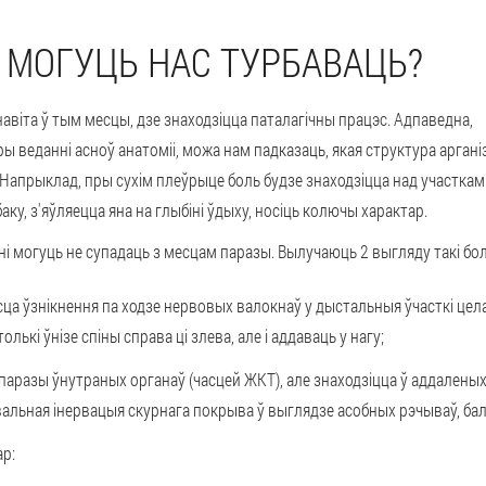
Ю МОГУЦЬ НАС ТУРБАВАЦЬ?
навіта ў тым месцы, дзе знаходзіцца паталагічны працэс. Адпаведна,
ры веданні асноў анатоміі, можа нам падказаць, якая структура аргані
 Напрыклад, пры сухім плеўрыце боль будзе знаходзіцца над участкам
аку, з'яўляецца яна на глыбіні ўдыху, носіць колючы характар.
і могуць не супадаць з месцам паразы. Вылучаюць 2 выгляду такі бо
ца ўзнікнення па ходзе нервовых валокнаў у дыстальныя ўчасткі цел
лькі ўнізе спіны справа ці злева, але і аддаваць у нагу;
паразы ўнутраных органаў (часцей ЖКТ), але знаходзіцца ў аддаленых 
вальная інервацыя скурнага покрыва ў выглядзе асобных рэчываў, ба
ар: