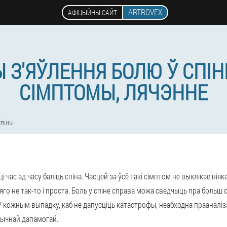
ARTROVEX
АФІЦЫЙНЫ САЙТ
З'ЯЎЛЕННЯ БОЛЮ Ў СПІНЕ
СІМПТОМЫ, ЛЯЧЭННЕ
спіны
 час ад часу баліць спіна. Часцей за ўсё такі сімптом не выклікае нія
 яго не так-то і проста. Боль у спіне справа можа сведчыць пра больш
У кожным выпадку, каб не дапусціць катастрофы, неабходна прааналі
едычнай дапамогай.