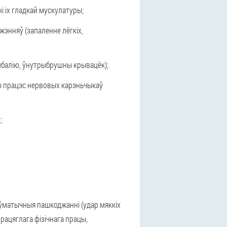
і іх гладкай мускулатуры;
жэнняў (запаленне лёгкіх,
эмбалію, ўнутрыбрушны крывацёк);
ны працэс нервовых карэньчыкаў
;
аўматычныя пашкоджанні (удар мяккіх
працяглага фізічнага працы,