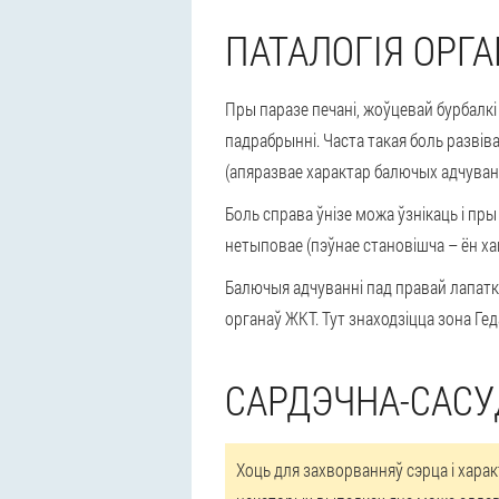
ПАТАЛОГІЯ ОРГ
Пры паразе печані, жоўцевай бурбалкі
падрабрынні. Часта такая боль развів
(апяразвае характар балючых адчуван
Боль справа ўнізе можа ўзнікаць і пр
нетыповае (пэўнае становішча – ён ха
Балючыя адчуванні пад правай лапатк
органаў ЖКТ. Тут знаходзіцца зона Ге
САРДЭЧНА-САСУ
Хоць для захворванняў сэрца і харак