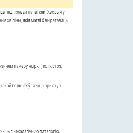
ца пад правай лапаткай. Хворыя ў
я хвіліны, якія маглі б выратаваць
эннем памеру ныркі (полікістоз,
такой болю з'яўляецца прыступ
ючыць гінекалагічную паталогію.