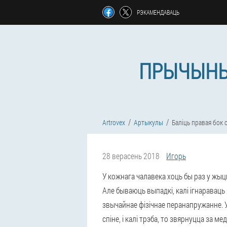
РЭКАМЕНДАВАЦЬ
ПРЫЧЫНЫ 
Artrovex
Артыкулы
Баліць правая бок 
28 верасень 2018
Игорь
У кожнага чалавека хоць бы раз у жыцці
Але бываюць выпадкі, калі ігнараваць
звычайнае фізічнае перанапружанне. 
спіне, і калі трэба, то звярнуцца за м