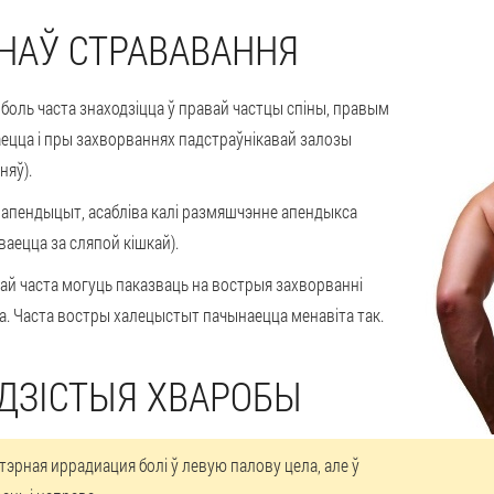
АНАЎ СТРАВАВАННЯ
 боль часта знаходзіцца ў правай частцы спіны, правым
аецца і пры захворваннях падстраўнікавай залозы
няў).
ы апендыцыт, асабліва калі размяшчэнне апендыкса
ваецца за сляпой кішкай).
ай часта могуць паказваць на вострыя захворванні
да. Часта востры халецыстыт пачынаецца менавіта так.
ДЗІСТЫЯ ХВАРОБЫ
тэрная иррадиация болі ў левую палову цела, але ў