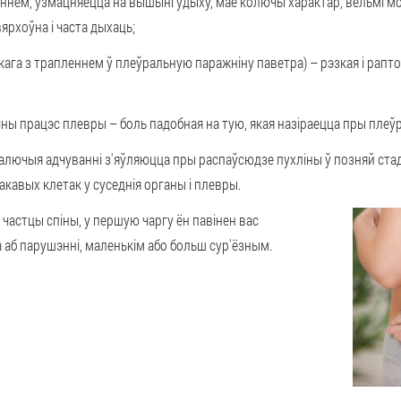
аннем, узмацняецца на вышыні удыху, мае колючы характар, вельмі м
ярхоўна і часта дыхаць;
ага з трапленнем ў плеўральную паражніну паветра) – рэзкая і рапто
чны працэс плевры – боль падобная на тую, якая назіраецца пры плеў
балючыя адчуванні з'яўляюцца пры распаўсюдзе пухліны ў позняй стады
акавых клетак у суседнія органы і плевры.
 частцы спіны, у першую чаргу ён павінен вас
а аб парушэнні, маленькім або больш сур'ёзным.