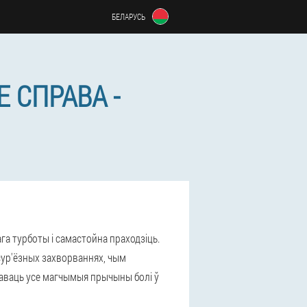
БЕЛАРУСЬ
 СПРАВА -
кага турботы і самастойна праходзіць.
 сур'ёзных захворваннях, чым
заваць усе магчымыя прычыны болі ў