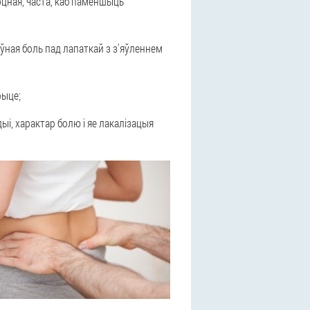
оцная, часта, каб паменшыць
ўная боль пад лапаткай з з'яўленнем
рыце;
і, характар болю і яе лакалізацыя