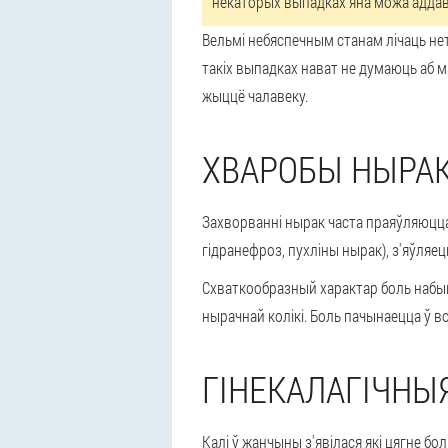
некаторых выпадках яна можа аддава
Вельмі небяспечным станам лічаць не
такіх выпадках нават не думаюць аб м
жыццё чалавеку.
ХВАРОБЫ НЫРА
Захворванні нырак часта праяўляюцца 
гідранефроз, пухліны нырак), з'яўляецц
Схваткообразный характар боль набы
нырачнай колікі. Боль пачынаецца ў в
ГІНЕКАЛАГІЧН
Калі ў жанчыны з'явілася які цягне бо