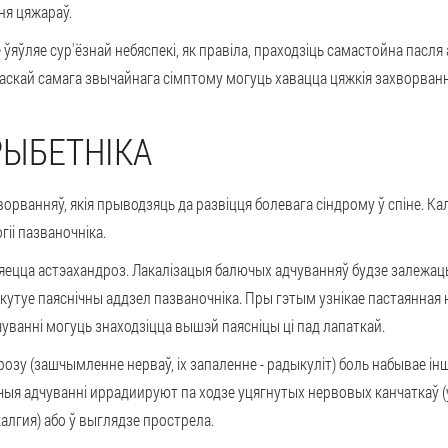
ня цяжараў.
 ўяўляе сур'ёзнай небяспекі, як правіла, праходзіць самастойна пасля
маскай самага звычайнага сімптому могуць хавацца цяжкія захворванн
РЫБЕТНІКА
рванняў, якія прыводзяць да развіцця болевага сіндрому ў спіне. Калі 
іі пазваночніка.
ляецца астэахандроз. Лакалізацыя балючых адчуванняў будзе залежаць 
акутуе паяснічны аддзел пазваночніка. Пры гэтым узнікае пастаянная 
уванні могуць знаходзіцца вышэй паясніцы ці пад лапаткай.
озу (зашчымленне нерваў, іх запаленне - радыкуліт) боль набывае інш
я адчуванні иррадиируют па ходзе уцягнутых нервовых канчаткаў (у 
алгия) або ў выглядзе прострела.