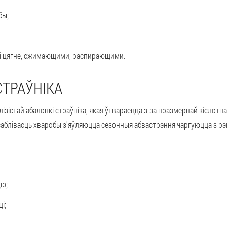
бы;
які цягне, сжимающими, распирающими.
СТРАЎНІКА
зістай абалонкі страўніка, якая ўтвараецца з-за празмернай кіслотна
блівасць хваробы з'яўляюцца сезонныя абвастрэння чаргуюцца з рэмі
цю;
і;