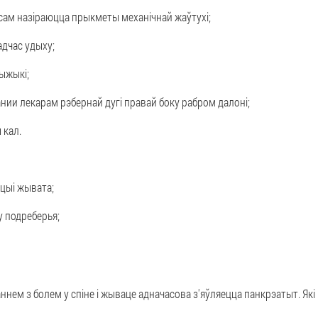
асам назіраюцца прыкметы механічнай жаўтухі;
дчас удыху;
ыжыкі;
нии лекарам рэбернай дугі правай боку рабром далоні;
 кал.
цыі жывата;
 подреберья;
м з болем у спіне і жываце адначасова з'яўляецца панкрэатыт. Які 