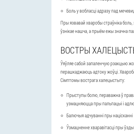
Боль у вобласці адразу пад мечев
Пры язвавай хваробы страўніка боль, 
ўзнікае нашча, а прыём ежы значна па
ВОСТРЫ ХАЛЕЦЫСТ
Ўяўляе сабой запаленчую рэакцыю жоў
перашкаджаюць адтоку жоўці. Хвароба 
Сімптомы вострага халецыстыту:
Прыступы болю, пераважна ў права
узмацняюцца пры пальпацыі і адлю
Балючыя адчуванні пры націсканн
Ўзмацненне хваравітасці пры ўзды