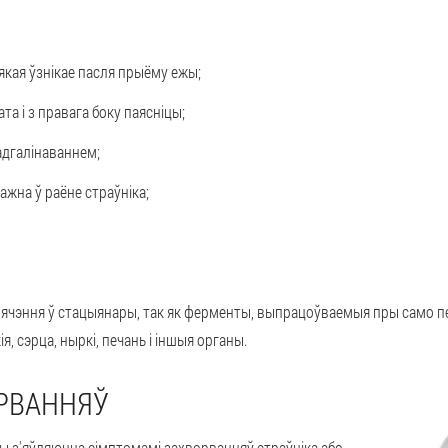
якая ўзнікае пасля прыёму ежы;
а і з правага боку паясніцы;
адгалінаваннем;
жна ў раёне страўніка;
лячэння ў стацыянары
, так як ферменты, выпрацоўваемыя пры само п
я, сэрца, ныркі, печань і іншыя органы.
ОРВАННЯЎ
ёды з'яўляюцца сімптомамі захворванняў страўніка або