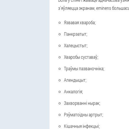
з'яўляецца экранам, eminens большасц
Язвавая хвароба;
Панкрэатыт;
Халецыстыт;
Хваробы суставаў;
Траўмы пазваночніка;
Апендыцыт;
Анкалогія;
Захворванні нырак;
Рэўматоідны артрыт;
Кішачныя інфекцыі;