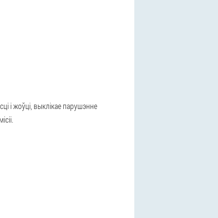
сці і жоўці, выклікае парушэнне
сіі.