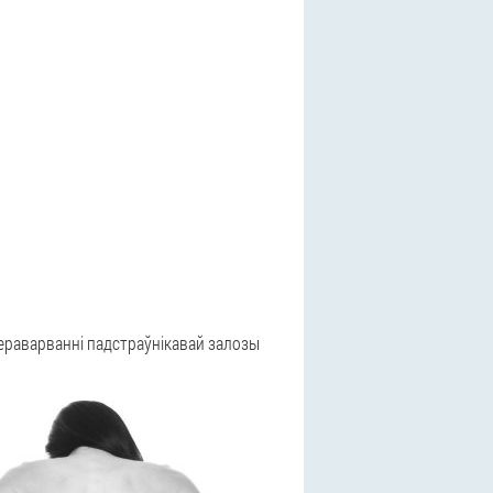
ераварванні падстраўнікавай залозы