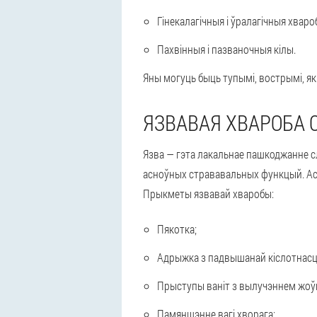
Гінекалагічныя і ўралагічныя хваро
Пахвінныя і пазваночныя кілы.
Яны могуць быць тупымі, вострымі, 
ЯЗВАВАЯ ХВАРОБА 
Язва — гэта лакальнае пашкоджанне слі
асноўных стрававальных функцый. Аса
Прыкметы язвавай хваробы:
Пякотка;
Адрыжка з падвышанай кіслотнас
Прыступы ваніт з вылучэннем жоўц
Памяншэнне вагі хворага;