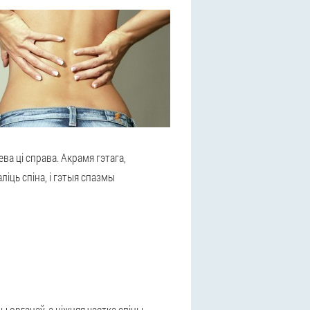
ва ці справа. Акрамя гэтага,
іць спіна, і гэтыя спазмы
 органаў, а ніжняя частка спіны