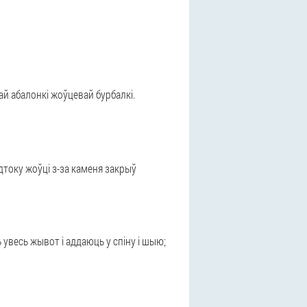
й абалонкі жоўцевай бурбалкі.
току жоўці з-за каменя закрыў
увесь жывот і аддаюць у спіну і шыю;