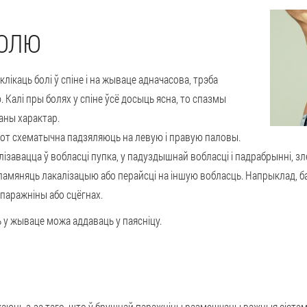
БОЛЮ
лікаць болі ў спіне і на жываце адначасова, трэба
 Калі пры болях у спіне ўсё досыць ясна, то спазмы
аны характар.
от схематычна падзяляюць на левую і правую паловы.
завацца ў вобласці пупка, у падуздышнай вобласці і падрабрынні, зле
мяняць лакалізацыю або перайсці на іншую вобласць. Напрыклад, бал
паражніны або сцёгнах.
 у жываце можа аддаваць у паясніцу.
ікаюць з-за таго, што ў брушнай паражніны размешчаны важныя сістэмы