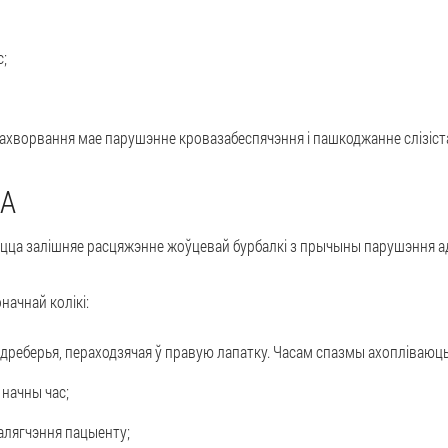
с;
захворвання мае парушэнне кровазабеспячэння і пашкоджанне слізіста
КА
ецца
залішняе расцяжэнне жоўцевай бурбалкі
з прычыны парушэння ад
ачнай колікі:
одреберья, пераходзячая ў правую лапатку. Часам спазмы ахопліваюць 
начны час;
палягчэння пацыенту;