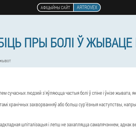
ARTROVEX
АФІЦЫЙНЫ САЙТ
БІЦЬ ПРЫ БОЛІ Ў ЖЫВАЦЕ І
ь жывот
 сучасных людзей з'яўляюцца частыя болі ў спіне і ўнізе жывата, як
мі хранічных захворванняў або больш сур'ёзныя наступствы, напрык
еадкладная шпіталізацыя і
лепш не захапляцца самалячэннем
, аднак в