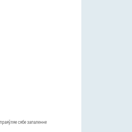
праяўляе сябе запаленне