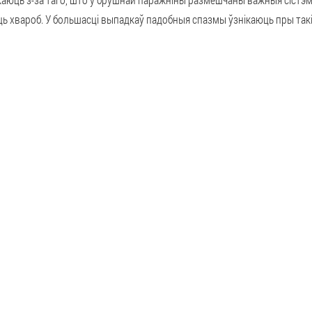
ь хвароб. У большасці выпадкаў падобныя спазмы ўзнікаюць пры такі