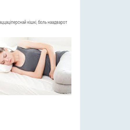
аццаціперснай кішкі, боль наадварот