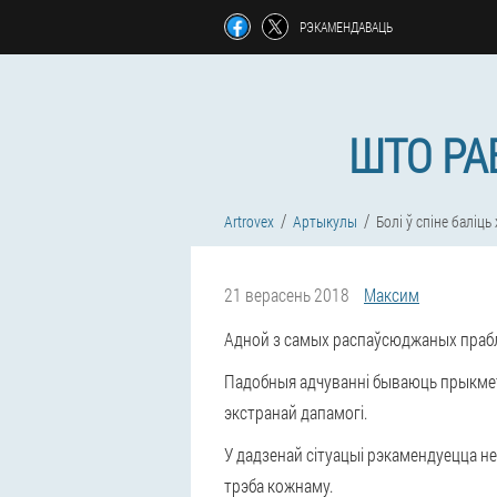
РЭКАМЕНДАВАЦЬ
ШТО РА
Artrovex
Артыкулы
Болі ў спіне баліц
21 верасень 2018
Максим
Адной з самых распаўсюджаных праблем
Падобныя адчуванні бываюць прыкмета
экстранай дапамогі.
У дадзенай сітуацыі рэкамендуецца н
трэба кожнаму.