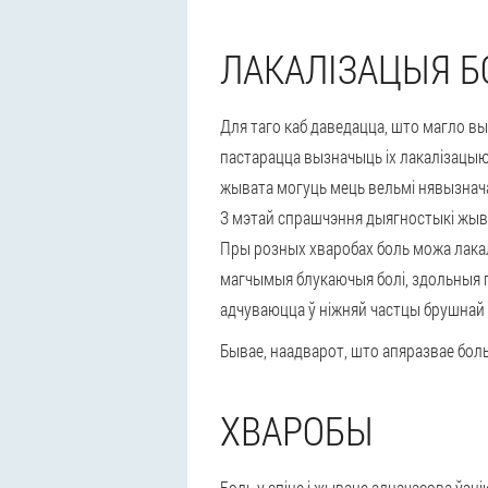
ЛАКАЛІЗАЦЫЯ 
Для таго каб даведацца, што магло вык
пастарацца вызначыць іх лакалізацыю.
жывата могуць мець вельмі нявызнач
З мэтай спрашчэння дыягностыкі жыв
Пры розных хваробах боль можа лакалі
магчымыя блукаючыя болі, здольныя па
адчуваюцца ў ніжняй частцы брушнай 
Бывае, наадварот, што апяразвае боль
ХВАРОБЫ
Боль у спіне і жываце адначасова ўзн