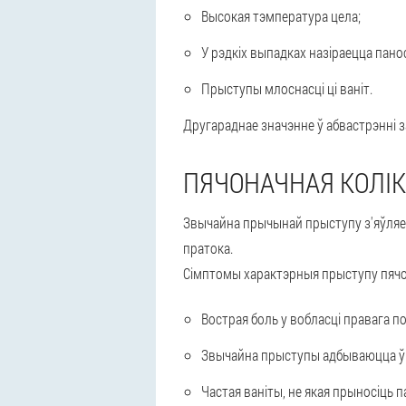
Высокая тэмпература цела;
У рэдкіх выпадках назіраецца пано
Прыступы млоснасці ці ваніт.
Другараднае значэнне ў абвастрэнні 
ПЯЧОНАЧНАЯ КОЛІ
Звычайна прычынай прыступу з'яўля
пратока.
Сімптомы характэрныя прыступу пячон
Вострая боль у вобласці правага п
Звычайна прыступы адбываюцца ў 
Частая ваніты, не якая прыносіць 