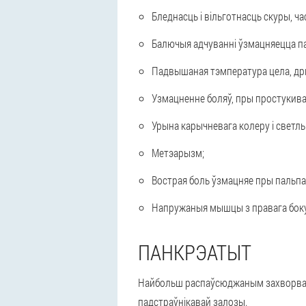
Бледнасць і вільготнасць скуры, ч
Балючыя адчуванні ўзмацняецца па
Падвышаная тэмпература цела, др
Узмацненне боляў, пры простукива
Урына карычневага колеру і светлы
Метэарызм;
Вострая боль ўзмацняе пры пальпа
Напружаныя мышцы з правага боку
ПАНКРЭАТЫТ
Найбольш распаўсюджаным захворванне
падстраўнікавай залозы.