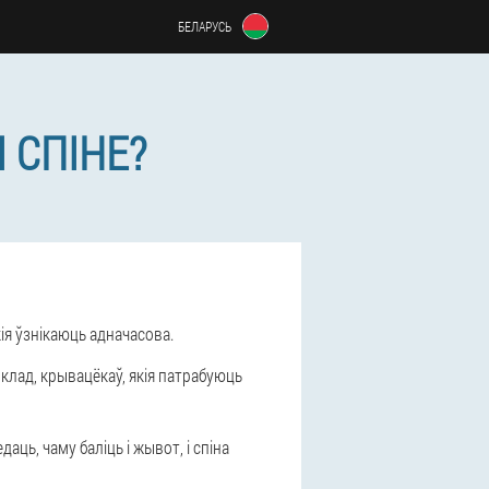
БЕЛАРУСЬ
 СПІНЕ?
ія ўзнікаюць адначасова.
лад, крывацёкаў, якія патрабуюць
едаць, чаму баліць і жывот, і спіна