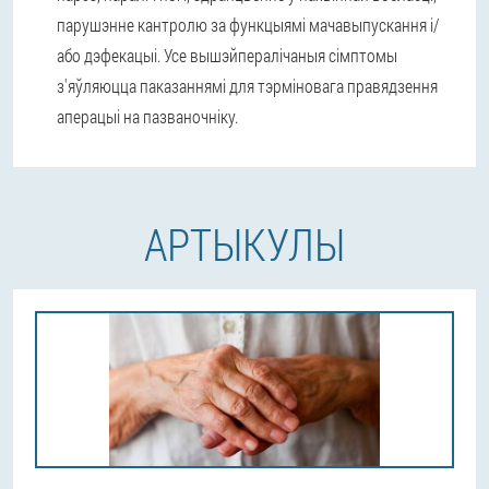
парушэнне кантролю за функцыямі мачавыпускання і/
або дэфекацыі. Усе вышэйпералічаныя сімптомы
з'яўляюцца паказаннямі для тэрміновага правядзення
аперацыі на пазваночніку.
АРТЫКУЛЫ