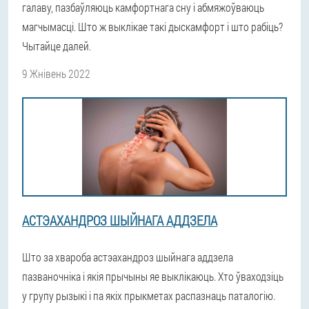
галаву, пазбаўляюць камфортнага сну і абмяжоўваюць
магчымасці. Што ж выклікае такі дыскамфорт і што рабіць?
Чытайце далей.
9 Жнівень 2022
АСТЭАХАНДРОЗ ШЫЙНАГА АДДЗЕЛА
Што за хвароба астэахандроз шыйнага аддзела
пазваночніка і якія прычыны яе выклікаюць. Хто ўваходзіць
у групу рызыкі і па якіх прыкметах распазнаць паталогію.