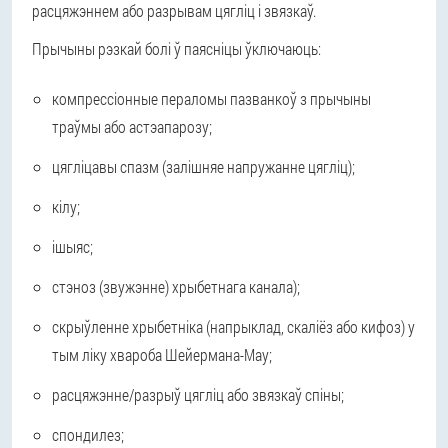
расцяжэннем або разрывам цягліц і звязкаў.
Прычыны рэзкай болі ў паясніцы ўключаюць:
компрессіонные пераломы пазванкоў з прычыны
траўмы або астэапарозу;
цягліцавы спазм (залішняе напружанне цягліц);
кілу;
ішыяс;
стэноз (звужэнне) хрыбетнага канала);
скрыўленне хрыбетніка (напрыклад, скаліёз або кифоз) у
тым ліку хвароба Шейермана-Мау;
расцяжэнне/разрыў цягліц або звязкаў спіны;
спондилез;