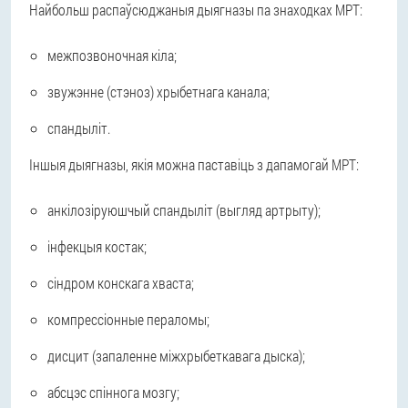
Найбольш распаўсюджаныя дыягназы па знаходках МРТ:
межпозвоночная кіла;
звужэнне (стэноз) хрыбетнага канала;
спандыліт.
Іншыя дыягназы, якія можна паставіць з дапамогай МРТ:
анкілозіруюшчый спандыліт (выгляд артрыту);
інфекцыя костак;
сіндром конскага хваста;
компрессіонные пераломы;
дисцит (запаленне міжхрыбеткавага дыска);
абсцэс спіннога мозгу;