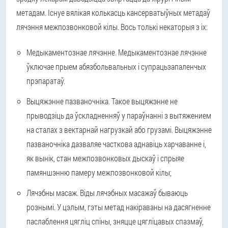
метадам. Існуе вялікая колькасць кансерватыўных метадаў
лячэння межпозвонковой кілы. Вось толькі некаторыя з іх:
Медыкаментознае лячэнне. Медыкаментознае лячэнне
ўключае прыем абязбольвальных і супрацьзапаленчых
прэпаратаў.
Выцяжэнне пазваночніка. Такое выцяжэнне не
прыводзіць да ўскладненняў у параўнанні з вытяжением
на сталах з вектарнай нагрузкай або грузамі. Выцяжэнне
пазваночніка дазваляе часткова аднавіць харчаванне і,
як вынік, стан межпозвонковых дыскаў і спрыяе
памяншэнню памеру межпозвонковой кілы;
Лячэбны масаж. Віды лячэбных масажаў бываюць
рознымі. У цэлым, гэты метад накіраваны на дасягненне
паслаблення цягліц спіны, зняцце цягліцавых спазмаў,