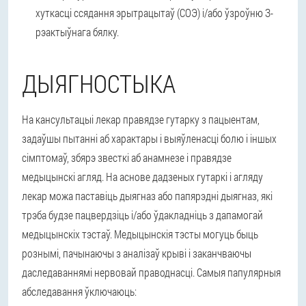
хуткасці ссядання эрытрацытаў (СОЭ) і/або ўзроўню З-
рэактыўнага бялку.
ДЫЯГНОСТЫКА
На кансультацыі лекар правядзе гутарку з пацыентам,
задаўшы пытанні аб характары і выяўленасці болю і іншых
сімптомаў, збярэ звесткі аб анамнезе і правядзе
медыцынскі агляд. На аснове дадзеных гутаркі і агляду
лекар можа паставіць дыягназ або папярэдні дыягназ, які
трэба будзе пацвердзіць і/або ўдакладніць з дапамогай
медыцынскіх тэстаў. Медыцынскія тэсты могуць быць
рознымі, пачынаючы з аналізаў крыві і заканчваючы
даследаваннямі нервовай праводнасці. Самыя папулярныя
абследавання ўключаюць: