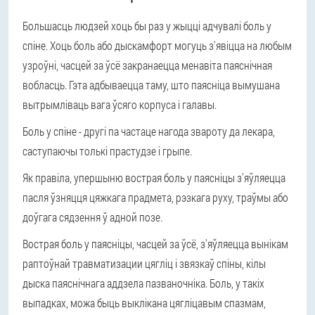
Большасць людзей хоць бы раз у жыцці адчувалі боль у
спіне. Хоць боль або дыскамфорт могуць з'явіцца на любым
узроўні, часцей за ўсё закранаецца менавіта паяснічная
вобласць. Гэта адбываецца таму, што паясніца вымушана
вытрымліваць вага ўсяго корпуса і галавы.
Боль у спіне - другі па частаце нагода звароту да лекара,
саступаючы толькі прастудзе і грыпе.
Як правіла, упершыню вострая боль у паясніцы з'яўляецца
пасля ўзняцця цяжкага прадмета, рэзкага руху, траўмы або
доўгага сядзення ў адной позе.
Вострая боль у паясніцы, часцей за ўсё, з'яўляецца вынікам
раптоўнай травматизации цягліц і звязкаў спіны, кілы
дыска паяснічнага аддзела пазваночніка. Боль, у такіх
выпадках, можа быць выклікана цягліцавым спазмам,