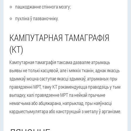
пашкоджанне спіннога мозгу;
пухліна ў пазваночніку.
КАМПУТАРНАЯ ТАМАГРАФІЯ
(КТ)
Кампутарная тамаграфія таксама дазваляе атрымаць
выявы не толькі касцявой, але і мяккіх тканін, аднак якасць
здымкаў моцна саступае якасці здымкаў, атрыманых пры
правядзенні МРТ, таму КТ рэкамендуецца праводзіць у тым
выпадку, калі правядзенне МРТ па нейкай прычыне
немагчыма або абцяжарана, напрыклад, пры наяўнасці
кардыестымулятара або канструкцый з металу ў арганізме.