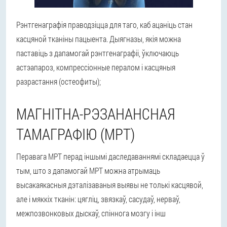
Рэнтгенаграфія праводзіцца для таго, каб ацаніць стан
касцяной тканіны пацыента. Дыягназы, якія можна
паставіць з дапамогай рэнтгенаграфіі, ўключаюць
астэапароз, компрессіонные пералом і касцяныя
разрастання (остеофиты);
МАГНІТНА-РЭЗАНАНСНАЯ
ТАМАГРАФІЮ (МРТ)
Перавага МРТ перад іншымі даследаваннямі складаецца ў
тым, што з дапамогай МРТ можна атрымаць
высакаякасныя дэталізаваныя выявы не толькі касцявой,
але і мяккіх тканін: цягліц, звязкаў, сасудаў, нерваў,
межпозвонковых дыскаў, спіннога мозгу і інш