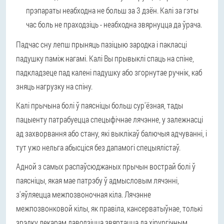
прэпараты неабходна не больш за 3 дзён. Калі за гэты
час боль не праходзіць - неабходна звярнуцца да ўрача.
Падчас сну лепш прыняць пазіцыю зародка і пакласці
падушку паміж нагамі. Калі Вы прывыклі спаць на спіне,
падкладзеце пад калені падушку або згорнутае ручнік, каб
зняць нагрузку на спіну.
Калі прычына болі ў паясніцы больш сур'ёзная, тады
пацыенту патрабуецца спецыфічнае лячэнне, у залежнасці
ад захворвання або стану, які выклікаў балючыя адчуванні, і
тут ужо нельга абысціся без дапамогі спецыялістаў.
Адной з самых распаўсюджаных прычын вострай болі ў
паясніцы, якая мае патрэбу ў адмысловым лячэнні,
з'яўляецца межпозвоночная кіла. Лячэнне
межпозвонковой кілы, як правіла, кансерватыўнае, толькі
зрэдку лекарам даводзіцца звяртацца да хірургічным