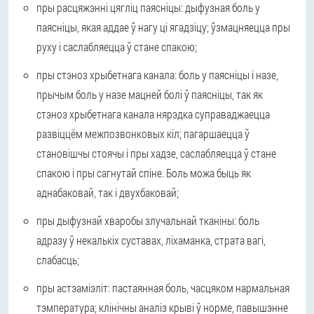
пры расцяжэнні цягліц паясніцы: дыфузная боль у
паясніцы, якая аддае ў нагу ці ягадзіцу; ўзмацняецца пры
руху і саслабляецца ў стане спакою;
пры стэноз хрыбетнага канала: боль у паясніцы і назе,
прычым боль у назе мацней болі ў паясніцы, так як
стэноз хрыбетнага канала нярэдка суправаджаецца
развіццём межпозвонковых кіл; пагаршаецца ў
становішчы стоячы і пры хадзе, саслабляецца ў стане
спакою і пры сагнутай спіне. Боль можа быць як
аднабаковай, так і двухбаковай;
пры дыфузнай хваробы злучальнай тканіны: боль
адразу ў некалькіх суставах, ліхаманка, страта вагі,
слабасць;
пры астэаміэліт: пастаянная боль, часцяком нармальная
тэмпература; клінічны аналіз крыві ў норме, павышэнне