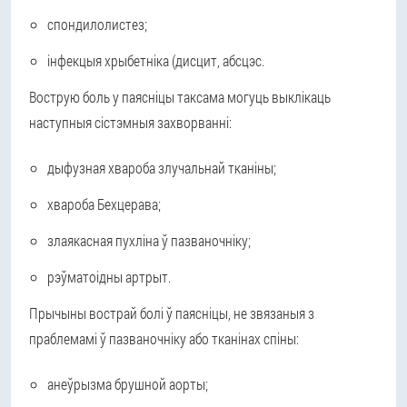
спондилолистез;
інфекцыя хрыбетніка (дисцит, абсцэс.
Вострую боль у паясніцы таксама могуць выклікаць
наступныя сістэмныя захворванні:
дыфузная хвароба злучальнай тканіны;
хвароба Бехцерава;
злаякасная пухліна ў пазваночніку;
рэўматоідны артрыт.
Прычыны вострай болі ў паясніцы, не звязаныя з
праблемамі ў пазваночніку або тканінах спіны:
анеўрызма брушной аорты;