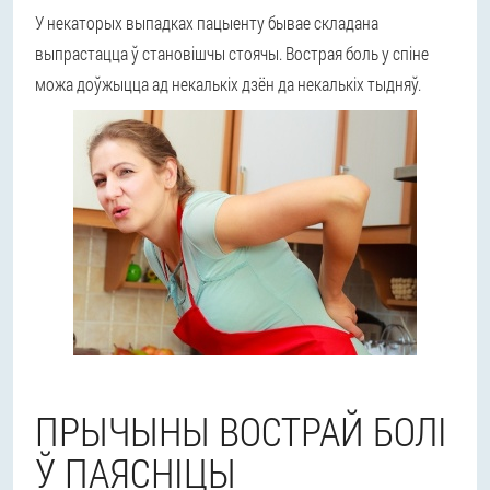
У некаторых выпадках пацыенту бывае складана
выпрастацца ў становішчы стоячы. Вострая боль у спіне
можа доўжыцца ад некалькіх дзён да некалькіх тыдняў.
ПРЫЧЫНЫ ВОСТРАЙ БОЛІ
Ў ПАЯСНІЦЫ