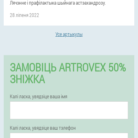
Лячэнне і прафілактыка шыйнага астэахандрозу.
28 ліпеня 2022
Усе артыкулы
ЗАМОВІЦЬ ARTROVEX 50%
ЗНІЖКА
Калі ласка, увядзіце ваша імя
Калі ласка, увядзіце ваш тэлефон