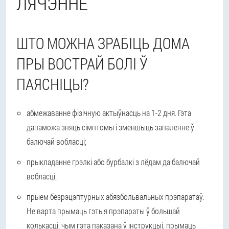
ЛЯЧЭННЕ
ШТО МОЖНА ЗРАБІЦЬ ДОМА
ПРЫ ВОСТРАЙ БОЛІ Ў
ПАЯСНІЦЫ?
абмежаванне фізічную актыўнасць на 1-2 дня. Гэта
дапаможа зняць сімптомы і зменшыць запаленне ў
балючай вобласці;
прыкладанне грэлкі або бурбалкі з лёдам да балючай
вобласці;
прыем безрэцэптурных абязбольвальных прэпаратаў.
Не варта прымаць гэтыя прэпараты ў большай
колькасці, чым гэта паказана ў інструкцыі, прымаць