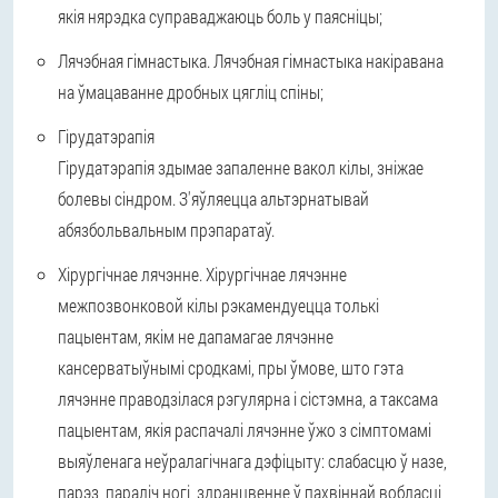
якія нярэдка суправаджаюць боль у паясніцы;
Лячэбная гімнастыка. Лячэбная гімнастыка накіравана
на ўмацаванне дробных цягліц спіны;
Гірудатэрапія
Гірудатэрапія здымае запаленне вакол кілы, зніжае
болевы сіндром. З'яўляецца альтэрнатывай
абязбольвальным прэпаратаў.
Хірургічнае лячэнне. Хірургічнае лячэнне
межпозвонковой кілы рэкамендуецца толькі
пацыентам, якім не дапамагае лячэнне
кансерватыўнымі сродкамі, пры ўмове, што гэта
лячэнне праводзілася рэгулярна і сістэмна, а таксама
пацыентам, якія распачалі лячэнне ўжо з сімптомамі
выяўленага неўралагічнага дэфіцыту: слабасцю ў назе,
парэз, параліч ногі, здранцвенне ў пахвіннай вобласці,