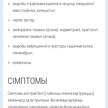
хваробы страўнікава-кішачнага гасцінца: панкрэатыт,
язва страўніка, халецыстыт;
герпес зостер;
захворванні тазавых органаў: эндаметрыёз, прастатыт,
запаленне тазавых органаў;
хваробы забрюшинного прасторы: нырачная коліка,
піяланефрыт;
цяжарнасць.
СІМПТОМЫ
Сімптомы вострай болі ў паясніцы значна вар'іруюцца ў
залежнасці ад яе прычыны. Вы можаце адчуваць
здранцвенне, паколванне, характар болю можа быць