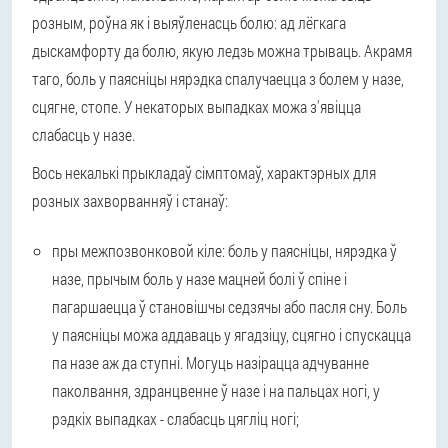
розным, роўна як і выяўленасць болю: ад лёгкага
дыскамфорту да болю, якую ледзь можна трываць. Акрамя
таго, боль у паясніцы нярэдка спалучаецца з болем у назе,
сцягне, стопе. У некаторых выпадках можа з'явіцца
слабасць у назе.
Вось некалькі прыкладаў сімптомаў, характэрных для
розных захворванняў і станаў:
пры межпозвонковой кіле: боль у паясніцы, нярэдка ў
назе, прычым боль у назе мацней болі ў спіне і
пагаршаецца ў становішчы седзячы або пасля сну. Боль
у паясніцы можа аддаваць у ягадзіцу, сцягно і спускацца
па назе аж да ступні. Могуць назірацца адчуванне
паколвання, здранцвенне ў назе і на пальцах ногі, у
рэдкіх выпадках - слабасць цягліц ногі;