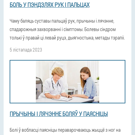
БОЛЬ У ПЭНДЗЛЯХ РУК І ПАЛЬЦАХ
Чаму баляць суставы пальцаў рук, прычыны і лячэнне,
спадарожныя захворванні і сімптомы. Болевы сіндром
толькі ў правай ці левай руцэ, дыягностыка, метады тэрапіі.
5 лістапада 2023
ПРЫЧЫНЫ І ЛЯЧЭННЕ БОЛЯЎ У ПАЯСНІЦЫ
Болі ў вобласці паясніцы пераварочваюць жыццё з ног на