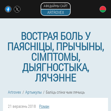
АФІЦЫЙНЫ САЙТ
ARTROVEX
ВОСТРАЯ БОЛЬ У
ПАЯСНІЦЫ, ПРЫЧЫНЫ,
СІМПТОМЫ,
ДЫЯГНОСТЫКА,
ЛЯЧЭННЕ
Artrovex
Артыкулы
Баліць спіна чым лячыць
21 верасень 2018
Роман