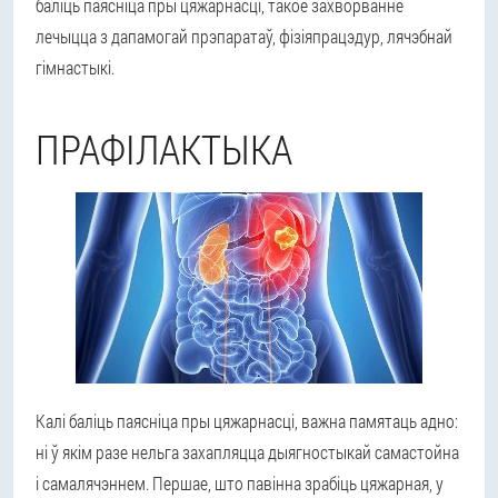
баліць паясніца пры цяжарнасці, такое захворванне
лечыцца з дапамогай прэпаратаў, фізіяпрацэдур, лячэбнай
гімнастыкі.
ПРАФІЛАКТЫКА
Калі баліць паясніца пры цяжарнасці, важна памятаць адно:
ні ў якім разе нельга захапляцца дыягностыкай самастойна
і самалячэннем. Першае, што павінна зрабіць цяжарная, у