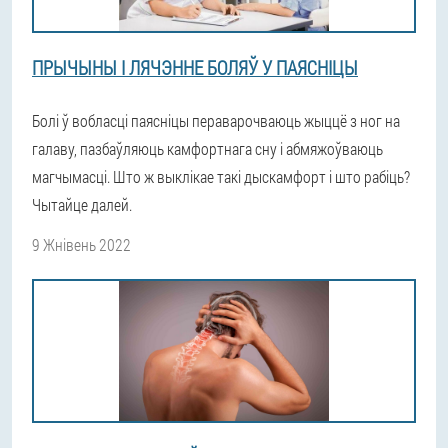
ПРЫЧЫНЫ І ЛЯЧЭННЕ БОЛЯЎ У ПАЯСНІЦЫ
Болі ў вобласці паясніцы пераварочваюць жыццё з ног на
галаву, пазбаўляюць камфортнага сну і абмяжоўваюць
магчымасці. Што ж выклікае такі дыскамфорт і што рабіць?
Чытайце далей.
9 Жнівень 2022