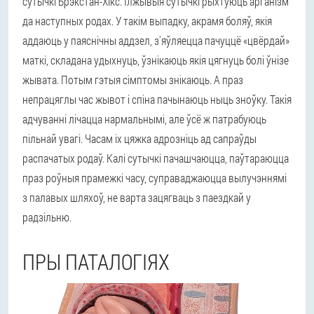
сутычкі Брэкстан-Хікс. Ілжывыя сутычкі рыхтуюць арганізм
да наступных родах. У такім выпадку, акрамя боляў, якія
аддаюць у паяснічны аддзел, з'яўляецца пачуццё «цвёрдай»
маткі, складана удыхнуць, ўзнікаюць якія цягнуць болі ўнізе
жывата. Потым гэтыя сімптомы знікаюць. А праз
непрацяглы час жывот і спіна пачынаюць ныць зноўку. Такія
адчуванні лічацца нармальнымі, але ўсё ж патрабуюць
пільнай увагі. Часам іх цяжка адрозніць ад сапраўды
распачатых родаў. Калі сутычкі пачашчаюцца, паўтараюцца
праз роўныя прамежкі часу, суправаджаюцца вылучэннямі
з палавых шляхоў, не варта зацягваць з паездкай у
радзільню.
ПРЫ ПАТАЛОГІЯХ