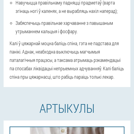
Навучыцца правільнаму падняцці прадметаў (варта
згінаць ногі ў каленях, а не вырабляць нахіл наперад);
Забяспечыць правільнае харчаванне з павышаным
утрыманнем кальцыя і фосфару.
Калі ў цяжарнай моцна баліць спіна, гэта не падстава для
панікі. Аднак, неабходна выключыць магчымыя
паталагічныя працэсы, а таксама атрымаць рэкамендацыі
па спосабах ліквідацыі непрыемных адчуванняў. Калі баліць
спіна пры цяжарнасці, што рабіць параіць толькі лекар.
АРТЫКУЛЫ