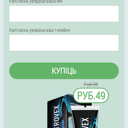
Калі ласка, увядзіце ваша імя
Калі ласка, увядзіце ваш тэлефон
КУПІЦЬ
Руб.98
РУБ.49