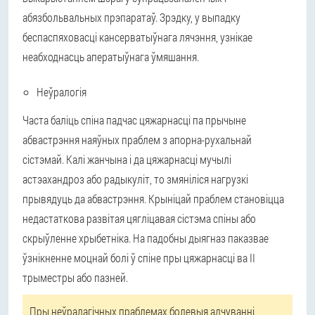
абязбольвальных прэпаратаў. Зрэдку, у выпадку
беспаспяховасці кансерватыўнага лячэння, узнікае
неабходнасць аператыўнага ўмяшання.
Неўралогія
Часта баліць спіна падчас цяжарнасці па прычыне
абвастрэння наяўных праблем з апорна-рухальнай
сістэмай. Калі жанчына і да цяжарнасці мучылі
астэахандроз або радыкуліт, то змяніліся нагрузкі
прывядуць да абвастрэння. Крыніцай праблем становіцца
недастаткова развітая цягліцавая сістэма спіны або
скрыўленне хрыбетніка. На падобны дыягназ паказвае
ўзнікненне моцнай болі ў спіне пры цяжарнасці ва II
трыместры або пазней.
Пры неўралагічных праблемах болевыя адчуванні