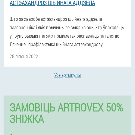
АСТЭАХАНДРОЗ ШЫЙНАГА АДДЗЕЛА
Што за хвароба астэахандроз шыйнага аддзела
пазваночніка і якія прычыны яе выклікаюць. Хто ўваходзіць
у групу рызыкі і па якіх прыкметах распазнаць паталогію.
Лячэнне і прафілактыка шыйнага астэахандрозу.
28 ліпеня 2022
Усе артыкулы
ЗАМОВІЦЬ ARTROVEX 50%
ЗНІЖКА