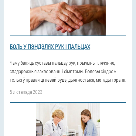
БОЛЬ У ПЭНДЗЛЯХ РУК І ПАЛЬЦАХ
Чаму баляць суставы пальцаў рук, прычыны і лячэнне,
спадарожныя захворванні і сімптомы. Болевы сіндром
толькі ў правай ці левай руцэ, дыягностыка, метады тэрапіі.
5 лістапада 2023