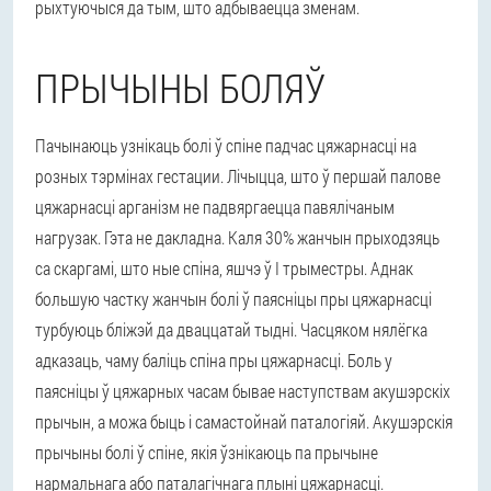
рыхтуючыся да тым, што адбываецца зменам.
ПРЫЧЫНЫ БОЛЯЎ
Пачынаюць узнікаць болі ў спіне падчас цяжарнасці на
розных тэрмінах гестации. Лічыцца, што ў першай палове
цяжарнасці арганізм не падвяргаецца павялічаным
нагрузак. Гэта не дакладна. Каля 30% жанчын прыходзяць
са скаргамі, што ные спіна, яшчэ ў I трыместры. Аднак
большую частку жанчын болі ў паясніцы пры цяжарнасці
турбуюць бліжэй да дваццатай тыдні. Часцяком нялёгка
адказаць, чаму баліць спіна пры цяжарнасці. Боль у
паясніцы ў цяжарных часам бывае наступствам акушэрскіх
прычын, а можа быць і самастойнай паталогіяй. Акушэрскія
прычыны болі ў спіне, якія ўзнікаюць па прычыне
нармальнага або паталагічнага плыні цяжарнасці.