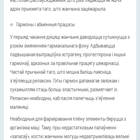
адзін прыкмета таго, што жанчына зацяжарыла.
Гармоны і абменныя працэсы
У перыяд чакання дзіцяці жанчыне даводзіцца сутыкнуцца з
рэзкім змяненнем гарманальнага фону. Адбываецца
падвышаная выпрацоўка эстрагену, прогестерона і іншых
гармонаў, адказных за правільнае працягу цяжарнасці.
Частай прычынай таго, што моцна баліць паясніца,
з'яўляецца релаксин. Гэты гармон дапамагае звязкам і
сухажыллям стаць больш эластычнымі, размягчает іх.
Релаксин неабходны, каб пасля палегчыць з'яўленне
маляняці.
Неабходныя для фарміравання плёну элементы бяруцца з
арганізма маці. Таму, пры недастатковым папаўненні
«запасаў», косткі жанчыны могуць недаатрымліваць вельмі