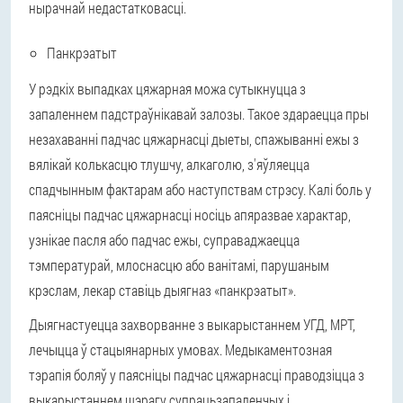
нырачнай недастатковасці.
Панкрэатыт
У рэдкіх выпадках цяжарная можа сутыкнуцца з
запаленнем падстраўнікавай залозы. Такое здараецца пры
незахаванні падчас цяжарнасці дыеты, спажыванні ежы з
вялікай колькасцю тлушчу, алкаголю, з'яўляецца
спадчынным фактарам або наступствам стрэсу. Калі боль у
паясніцы падчас цяжарнасці носіць апяразвае характар,
узнікае пасля або падчас ежы, суправаджаецца
тэмпературай, млоснасцю або ванітамі, парушаным
крэслам, лекар ставіць дыягназ «панкрэатыт».
Дыягнастуецца захворванне з выкарыстаннем УГД, МРТ,
лечыцца ў стацыянарных умовах. Медыкаментозная
тэрапія боляў у паясніцы падчас цяжарнасці праводзіцца з
выкарыстаннем шэрагу супрацьзапаленчых і