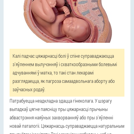
Калі падчас цяжарнасці болі ў спіне суправаджаюцца
з'яўленнем вылучэнняў і схваткообразными болевымі
адчуваннямі ў матка, то такі стан лекарамі
разглядаецца, як пагроза самаадвольнага аборту або
заўчасных родаў.
Патрабуецца неадкладна здацца гінеколага. У шэрагу
выпадкаў цягне паясніцу пры цяжарнасці прычыны
абвастрэння наяўных захворванняў або пры з'яўленні
новай паталогіі. Цяжарнасць суправаджаецца натуральным