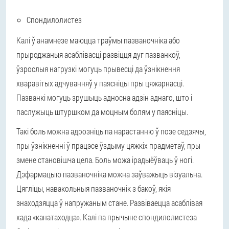
Спондилолистез
Калі ў анамнезе маюцца траўмы пазваночніка або
прыроджаныя асаблівасці развіцця дуг пазванкоў,
ўзрослыя нагрузкі могуць прывесці да ўзнікнення
хваравітых адчуванняў у паясніцы пры цяжарнасці.
Пазванкі могуць зрушыць адносна адзін аднаго, што і
паслужыць штуршком да моцным болям у паясніцы.
Такі боль можна адрозніць па нарастанню ў позе седзячы,
пры ўзнікненні ў працэсе ўздыму цяжкіх прадметаў, пры
змене становішча цела. Боль можа ірадыёўваць ў ногі.
Дэфармацыю пазваночніка можна заўважыць візуальна.
Цягліцы, навакольныя пазваночнік з бакоў, якія
знаходзяцца ў напружаным стане. Развіваецца асаблівая
хада «канатаходца». Калі па прычыне спондилолистеза