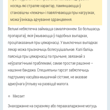
носяць які страляе характар, памяншаюцца ў
становішчы «лежачы» і павялічваюцца пры нагрузках,
можа ўзнікаць адчуванне здранцвення.
Вельмі небяспечна займацца самалячэннем. Бо большасць
прэпаратаў, якія ўжываюцца ў падобных выпадках,
проціпаказаныя пры цяжарнасці. У выключных выпадках
лекар можа прызначыць болесуцішальнае. Калі баліць
паясніца пры цяжарнасці па прычыне, звязанай з
неўралагічнымі праблемамі, самае простае рашэнне –
нашэнне бандажа. Спецыяльны гарсэт забяспечыць
падтрымку касцёва-мышачнай сістэме, не аказвае
адмоўнага ўплыву на развіццё малога.
Миозит
Знаходжанне на скразняку або пераахаладжэнне могуць