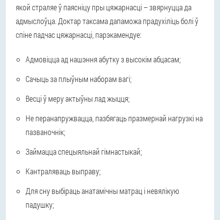
якой страляе ў паясніцу пры цяжарнасці – звярнуцца да
адмыслоўца. Доктар таксама дапаможа прадухіліць болі ў
спіне падчас цяжарнасці, парэкамендуе:
Адмовіцца ад нашэння абутку з высокім абцасам;
Сачыць за плыўным наборам вагі;
Весці ў меру актыўны лад жыцця;
Не перанапружвацца, пазбягаць празмернай нагрузкі на
пазваночнік;
Займацца спецыяльнай гімнастыкай;
Кантраляваць выправу;
Для сну выбіраць анатамічны матрац і невялікую
падушку;