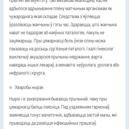
прыгнётам імунітэту. Такі механізм неабходны, каб не
адбылося адрыньванне плёну матчыным арганізмам як
чужароднага якая складае. Следствам з'яўляецца
ўразлівасць жанчыны ў гэты час. Здараецца, што жанчына
нават не падазрае аб наяўных паталогіях, пакуль не
зацяжарыць. Пры цяжарнасці боль ўнізе спіны можа
паказваць на досыць сур'ёзныя паталогіі. І калі гінеколаг
выключыў акушэрскія прычыны нядужання, варта
наведаць іншых лекараў, а менавіта: неўролага, уролага або
нефралогіі і хірурга.
Хваробы нырак
Ныркі і іх захворвання бываюць прычынай, чаму пры
цяжарнасці баліць паясніца. Пад уздзеяннем гармонаў,
змяняецца тонус мачаточнік, адбываецца застой мачы, які
прыводзіць да развіцця інфекцыйных працэсаў.