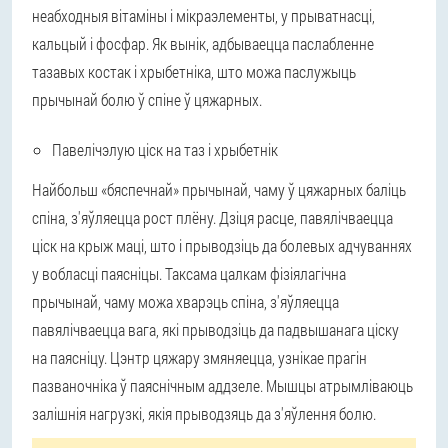
неабходныя вітаміны і мікраэлементы, у прыватнасці,
кальцый і фосфар. Як вынік, адбываецца паслабленне
тазавых костак і хрыбетніка, што можа паслужыць
прычынай болю ў спіне ў цяжарных.
Павелічэлую ціск на таз і хрыбетнік
Найбольш «бяспечнай» прычынай, чаму ў цяжарных баліць
спіна, з'яўляецца рост плёну. Дзіця расце, павялічваецца
ціск на крыж маці, што і прыводзіць да болевых адчуваннях
у вобласці паясніцы. Таксама цалкам фізіялагічна
прычынай, чаму можа хварэць спіна, з'яўляецца
павялічваецца вага, які прыводзіць да падвышанага ціску
на паясніцу. Цэнтр цяжару змяняецца, узнікае прагін
пазваночніка ў паяснічным аддзеле. Мышцы атрымліваюць
залішнія нагрузкі, якія прыводзяць да з'яўлення болю.