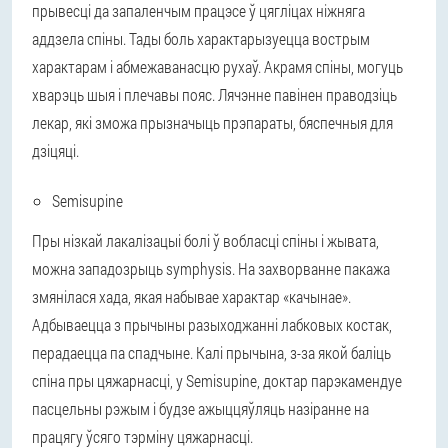
прывесці да запаленчым працэсе ў цягліцах ніжняга
аддзела спіны. Тады боль характарызуецца вострым
характарам і абмежаванасцю рухаў. Акрамя спіны, могуць
хварэць шыя і плечавы пояс. Лячэнне павінен праводзіць
лекар, які зможа прызначыць прэпараты, бяспечныя для
дзіцяці.
Semisupine
Пры нізкай лакалізацыі болі ў вобласці спіны і жывата,
можна западозрыць symphysis. На захворванне пакажа
змянілася хада, якая набывае характар «качынае».
Адбываецца з прычыны разыходжанні лабковых костак,
перадаецца па спадчыне. Калі прычына, з-за якой баліць
спіна пры цяжарнасці, у Semisupine, доктар парэкамендуе
пасцельны рэжым і будзе ажыццяўляць назіранне на
працягу ўсяго тэрміну цяжарнасці.