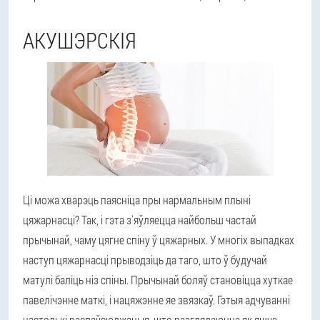
АКУШЭРСКІЯ
Ці можа хварэць паясніца пры нармальным плыні
цяжарнасці? Так, і гэта з'яўляецца найбольш частай
прычынай, чаму цягне спіну ў цяжарных. У многіх выпадках
наступ цяжарнасці прыводзіць да таго, што ў будучай
матулі баліць ніз спіны. Прычынай боляў становіцца хуткае
павелічэнне маткі, і нацяжэнне яе звязкаў. Гэтыя адчуванні
настолькі распаўсюджаныя, што разглядаюцца як яшчэ