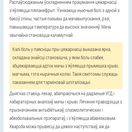
Распаўсюджаным ўскладненнем працякання цяжарнасці
з'яўляецца піяланефрыт. Ўзнікаюць ныючыя болі з адной з
бакоў спіны, частыя пазывы да мачавыпускання, рэзі,
павышаецца тэмпература да высокіх значэнняў. Мача
звычайна становіцца каламутнай.
Калі боль у паясніцы пры цяжарнасці выказана ярка,
складана знайсці становішча, у якім боль слабее,
абцяжарваецца адток мачы з'яўляецца прымешка крыві,
магчыма, гэта нырачныя колікі. Такія сімптомы служаць
паказаннем для тэрміновай шпіталізацыі.
Дыягназ ставіць лекар, абапіраючыся на дадзеныя УГД і
лабараторных аналізаў мачы і крыві. Лячэнне праводзіцца з
прызначэннем антыбіётыкаў, спазмолитических і
абязбольвальных прэпаратаў, і з'яўляецца абавязковым.
Хвароба можа прывесці да цяжкіх наступстваў, аж да