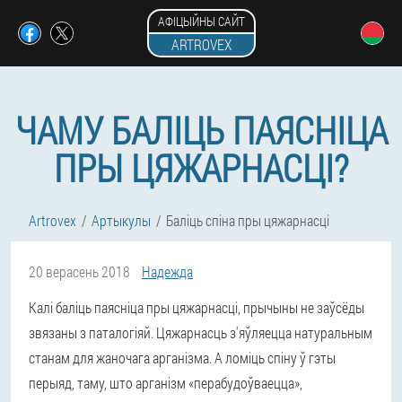
АФІЦЫЙНЫ САЙТ
ARTROVEX
ЧАМУ БАЛІЦЬ ПАЯСНІЦА
ПРЫ ЦЯЖАРНАСЦІ?
Artrovex
Артыкулы
Баліць спіна пры цяжарнасці
20 верасень 2018
Надежда
Калі баліць паясніца пры цяжарнасці, прычыны не заўсёды
звязаны з паталогіяй. Цяжарнасць з'яўляецца натуральным
станам для жаночага арганізма. А ломіць спіну ў гэты
перыяд, таму, што арганізм «перабудоўваецца»,