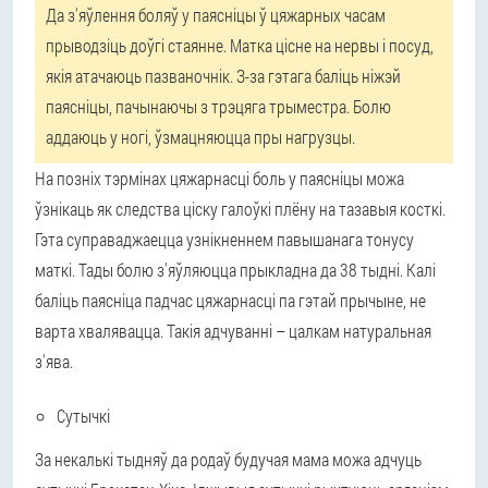
Да з'яўлення боляў у паясніцы ў цяжарных часам
прыводзіць доўгі стаянне. Матка цісне на нервы і посуд,
якія атачаюць пазваночнік. З-за гэтага баліць ніжэй
паясніцы, пачынаючы з трэцяга трыместра. Болю
аддаюць у ногі, ўзмацняюцца пры нагрузцы.
На позніх тэрмінах цяжарнасці боль у паясніцы можа
ўзнікаць як следства ціску галоўкі плёну на тазавыя косткі.
Гэта суправаджаецца узнікненнем павышанага тонусу
маткі. Тады болю з'яўляюцца прыкладна да 38 тыдні. Калі
баліць паясніца падчас цяжарнасці па гэтай прычыне, не
варта хвалявацца. Такія адчуванні – цалкам натуральная
з'ява.
Сутычкі
За некалькі тыдняў да родаў будучая мама можа адчуць