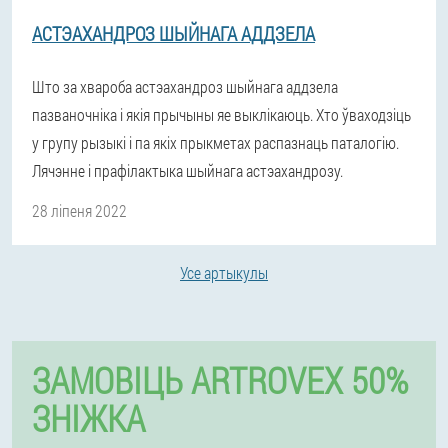
АСТЭАХАНДРОЗ ШЫЙНАГА АДДЗЕЛА
Што за хвароба астэахандроз шыйнага аддзела
пазваночніка і якія прычыны яе выклікаюць. Хто ўваходзіць
у групу рызыкі і па якіх прыкметах распазнаць паталогію.
Лячэнне і прафілактыка шыйнага астэахандрозу.
28 ліпеня 2022
Усе артыкулы
ЗАМОВІЦЬ ARTROVEX 50%
ЗНІЖКА