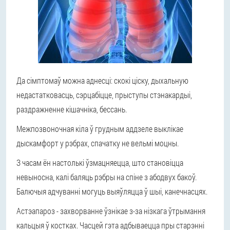
Да сімптомаў можна аднесці: скокі ціску, дыхальную
недастатковасць, сэрцабіцце, прыступы стэнакардыі,
раздражненне кішачніка, бессань.
Межпозвоночная кіла ў грудным аддзеле выклікае
дыскамфорт у рэбрах, спачатку не вельмі моцны.
З часам ён настолькі ўзмацняецца, што становіцца
невыносна, калі баляць рэбры на спіне з абодвух бакоў.
Балючыя адчуванні могуць выяўляцца ў шыі, канечнасцях.
Астэапароз - захворванне ўзнікае з-за нізкага ўтрымання
кальцыя ў костках. Часцей гэта адбываецца пры старэнні