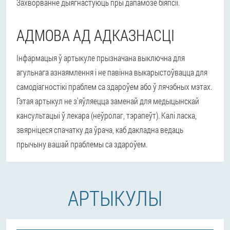
Захворванне дыягнастуюць пры дапамозе біяпсіі.
АДМОВА АД АДКАЗНАСЦІ
Інфармацыя ў артыкуле прызначана выключна для
агульнага азнаямлення і не павінна выкарыстоўвацца для
самодіагностікі праблем са здароўем або ў лячэбных мэтах.
Гэтая артыкул не з'яўляецца заменай для медыцынскай
кансультацыі ў лекара (неўролаг, тэрапеўт). Калі ласка,
звярніцеся спачатку да ўрача, каб дакладна ведаць
прычыну вашай праблемы са здароўем.
АРТЫКУЛЫ