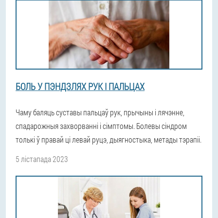
БОЛЬ У ПЭНДЗЛЯХ РУК І ПАЛЬЦАХ
Чаму баляць суставы пальцаў рук, прычыны і лячэнне,
спадарожныя захворванні і сімптомы. Болевы сіндром
толькі ў правай ці левай руцэ, дыягностыка, метады тэрапіі.
5 лістапада 2023