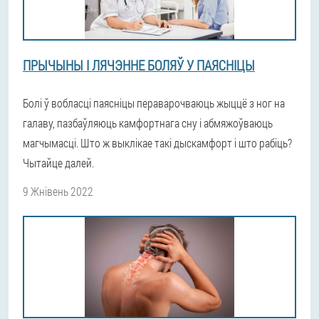
ПРЫЧЫНЫ І ЛЯЧЭННЕ БОЛЯЎ У ПАЯСНІЦЫ
Болі ў вобласці паясніцы пераварочваюць жыццё з ног на
галаву, пазбаўляюць камфортнага сну і абмяжоўваюць
магчымасці. Што ж выклікае такі дыскамфорт і што рабіць?
Чытайце далей.
9 Жнівень 2022