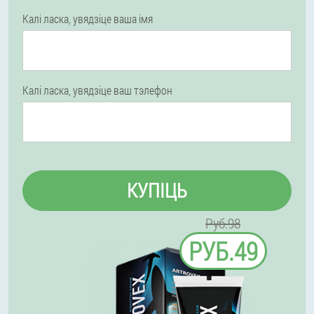
Калі ласка, увядзіце ваша імя
Калі ласка, увядзіце ваш тэлефон
КУПІЦЬ
Руб.98
РУБ.49