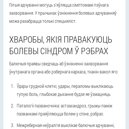
Гэтыя адчуванні могуць з'яўляцца сімптомамі пэўнага
захворвання. У прычынах ўзнікнення болевых адчуванняў
можа разабрацца толькі спецыяліст.
ХВАРОБЫ, ЯКІЯ ПРАВАКУЮЦЬ
БОЛЕВЫ СІНДРОМ Ў РЭБРАХ
Балючыя праявы сведчаць аб ўзнікненні захворвання
ўнутранага органа або рэбернага каркаса, тканін вакол яго:
Ўдары грудной клеткі, удары, пераломы выклікаюць
тупую боль, глыбокае дыханне будзе яе ўзмацняць.
Паталогіі пазваночніка: астэахандроз, грыжы паміж
пазванкамі праяўляюцца болем у спіне, рэбрах.
Межреберная неўралгія выклікае балючыя адчуванні,