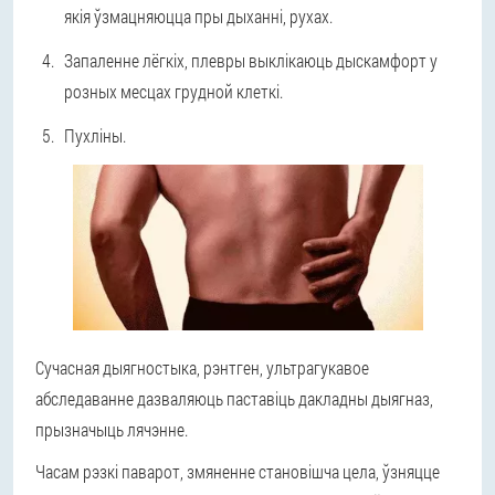
якія ўзмацняюцца пры дыханні, рухах.
Запаленне лёгкіх, плевры выклікаюць дыскамфорт у
розных месцах грудной клеткі.
Пухліны.
Сучасная дыягностыка, рэнтген, ультрагукавое
абследаванне дазваляюць паставіць дакладны дыягназ,
прызначыць лячэнне.
Часам рэзкі паварот, змяненне становішча цела, ўзняцце