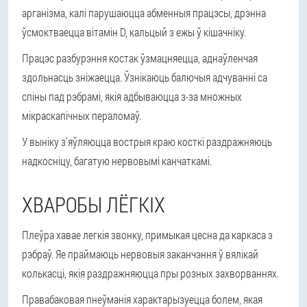
арганізма, калі парушаюцца абменныя працэсы, дрэнна
ўсмоктваецца вітамін D, кальцый з ежы ў кішачніку.
Працэс разбурэння костак ўзмацняецца, аднаўленчая
здольнасць зніжаецца. Ўзнікаюць балючыя адчуванні са
спіны пад рэбрамі, якія адбываюцца з-за множных
мікраскапічных пераломаў.
У выніку з'яўляюцца вострыя краю косткі раздражняюць
надкосніцу, багатую нервовымі канчаткамі.
ХВАРОБЫ ЛЁГКІХ
Плеўра хавае легкія звонку, примыкая цесна да каркаса з
рэбраў. Яе праймаюць нервовыя заканчэння ў вялікай
колькасці, якія раздражняюцца пры розных захворваннях.
Правабаковая пнеўманія характарызуецца болем, якая