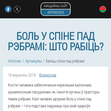
АФІЦЫЙНЫ САЙТ
ARTROVEX
БОЛЬ У СПІНЕ ПАД
РЭБРАМІ: ШТО РАБІЦЬ?
Artrovex
Артыкулы
Баліць спіна пад рэбрамі
18 верасень 2018
Владислав
Косткі чалавека забяспечаныя нервовымі валокнамі,
крывяноснымі пасудзінамі, як і многія органы ў прасторы
паміж рэбрамі. Калі чалавек адчувае боль у спіне пад
рэбрамі – гэта падстава падумаць пра сваё здароўе.