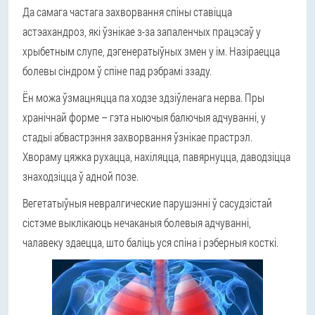
Да самага частага захворвання спіны ставіцца
астэахандроз, які ўзнікае з-за запаленчых працэсаў у
хрыбетным слупе, дэгенератыўных змен у ім. Назіраецца
болевы сіндром ў спіне пад рэбрамі ззаду.
Ён можа ўзмацняцца па ходзе здзіўленага нерва. Пры
хранічнай форме – гэта ныючыя балючыя адчуванні, у
стадыі абвастрэння захворвання ўзнікае прастрэл.
Хвораму цяжка рухацца, нахіляцца, павярнуцца, даводзіцца
знаходзіцца ў адной позе.
Вегетатыўныя невралгические парушэнні ў сасудзістай
сістэме выклікаюць нечаканыя болевыя адчуванні,
чалавеку здаецца, што баліць уся спіна і рэберныя косткі.