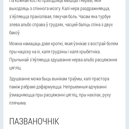
Па кожнай косткі праходзяць мышцы і нервы, якія
выходзяць з спіннога мозгу. Калі нерв раздражняецца,
з'яўляецца пранізлівая, пякучая боль. Часам яна турбуе
злева альбо справа ў грудзях, часцей баліць спіна з двух
бакоў.
Можна намацаць дзве кропкі, якая ўзнікае з вострай болем
пры націску на іх, каля грудзіны і каля хрыбетніка.
Прычынай з'яўляецца здушванне нерва альбо расцяжэнне
цягліц.
Здушванне можа быць вынікам траўмы, калі прастора
паміж рэбрамі дэфармуецца. Непрыемныя адчуванні
ўзмацняюцца пры расцяжэнні цягліц, пры нахілах, руху
плячыма.
ПАЗВАНОЧНІК