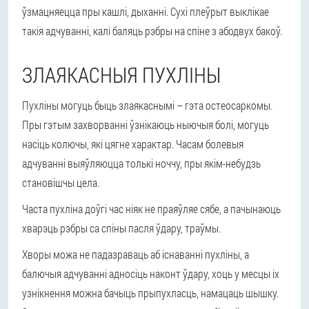
ўзмацняецца пры кашлі, дыханні. Сухі плеўрыт выклікае
такія адчуванні, калі баляць рэбры на спіне з абодвух бакоў.
ЗЛАЯКАСНЫЯ ПУХЛІНЫ
Пухліны могуць быць злаякаснымі – гэта остеосаркомы.
Пры гэтым захворванні ўзнікаюць ныючыя болі, могуць
насіць колючы, які цягне характар. Часам болевыя
адчуванні выяўляюцца толькі ноччу, пры якім-небудзь
становішчы цела.
Часта пухліна доўгі час ніяк не праяўляе сябе, а пачынаюць
хварэць рэбры са спіны пасля ўдару, траўмы.
Хворы можа не падазраваць аб існаванні пухліны, а
балючыя адчуванні адносіць наконт ўдару, хоць у месцы іх
узнікнення можна бачыць прыпухласць, намацаць шышку.