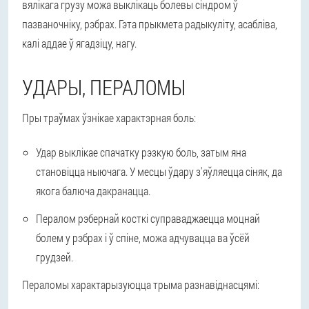
вялікага грузу можа выклікаць болевы сіндром ў
пазваночніку, рэбрах. Гэта прыкмета радыкуліту, асабліва,
калі аддае ў ягадзіцу, нагу.
УДАРЫ, ПЕРАЛОМЫ
Пры траўмах ўзнікае характэрная боль:
Удар выклікае спачатку рэзкую боль, затым яна
становіцца ныючага. У месцы ўдару з'яўляецца сіняк, да
якога балюча дакранацца.
Пералом рэбернай косткі суправаджаецца моцнай
болем у рэбрах і ў спіне, можа адчувацца ва ўсёй
грудзей.
Пераломы характарызуюцца трыма разнавіднасцямі: