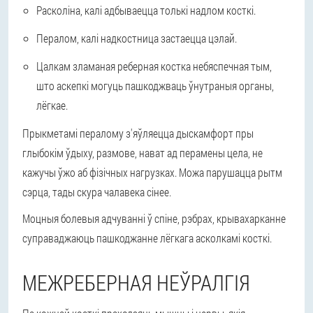
Расколіна, калі адбываецца толькі надлом косткі.
Пералом, калі надкостница застаецца цэлай.
Цалкам зламаная реберная костка небяспечная тым,
што аскепкі могуць пашкоджваць ўнутраныя органы,
лёгкае.
Прыкметамі пералому з'яўляецца дыскамфорт пры
глыбокім ўдыху, размове, нават ад перамены цела, не
кажучы ўжо аб фізічных нагрузках. Можа парушацца рытм
сэрца, тады скура чалавека сінее.
Моцныя болевыя адчуванні ў спіне, рэбрах, крывахарканне
суправаджаюць пашкоджанне лёгкага асколкамі косткі.
МЕЖРЕБЕРНАЯ НЕЎРАЛГІЯ