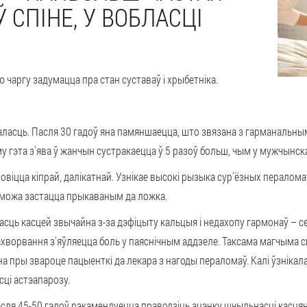
 СПІНЕ, У ВОБЛАСЦІ
ую чаргу задумацца пра стан
суставаў і хрыбетніка
.
ласць. Пасля 30 гадоў яна памяншаецца, што звязана з
гарманальным
 гэта з'ява ў жанчын сустракаецца ў 5 разоў больш, чым у мужчынска
овіцца кіпрай, далікатнай
. Узнікае высокі рызыка сур'ёзных пералома
у можа застацца прыкаваным да ложка.
сць касцей звычайна з-за дэфіцыту кальцыя і недахопу гармонаў –
с
ворвання з'яўляецца боль у паяснічным аддзеле. Таксама магчыма с
а пры звароце пацыенткі да лекара з нагоды пераломаў. Калі ўзнікал
сці астэапарозу.
сля 45-50 гадоў рэкамендуецца праводзіць
ацэнку шчыльнасці касця