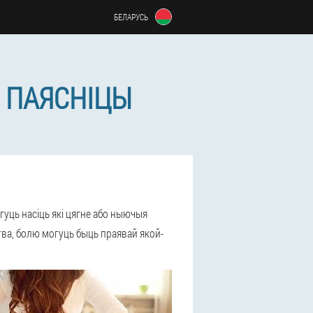
БЕЛАРУСЬ
І ПАЯСНІЦЫ
огуць насіць
які цягне або ныючыя
ства, болю могуць быць праявай якой-