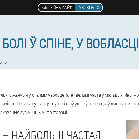
ARTROVEX
АФІЦЫЙНЫ САЙТ
ОЛІ Ў СПІНЕ, У ВОБЛАСЦ
чыны
олькі ў жанчын у сталым узросце, але і вельмі часта ў маладых. Яны м
 нахілах. Прычын у якія цягнуць боляў унізе ў паясніцы ў жанчын мно
вакаваныя зусім іншымі фактарамі.
 – НАЙБОЛЬШ ЧАСТАЯ