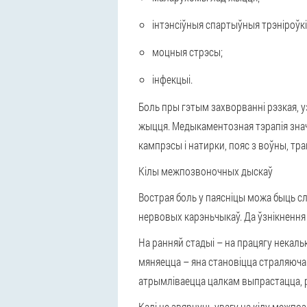
інтэнсіўныя спартыўныя трэніроўкі
моцныя стрэсы;
інфекцыі.
Боль пры гэтым захворванні рэзкая, у
жыцця.
Медыкаментозная тэрапія знач
кампрэсы і натирки, пояс з воўны, тра
Кілы межпозвоночных дыскаў
Вострая боль у паясніцы можа быць 
нервовых карэньчыкаў. Да ўзнікнення 
На ранняй стадыі
– на працягу некальк
мяняецца – яна становіцца страляючай
атрымліваецца цалкам выпрастацца, р
Калі не звярнуць увагу на кілу межпоз