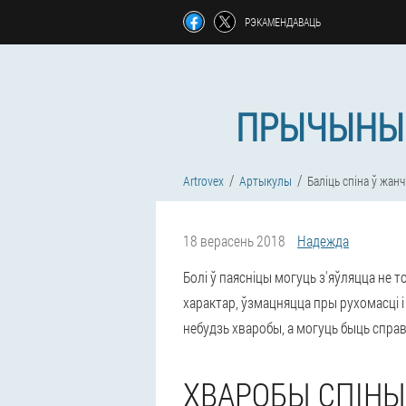
РЭКАМЕНДАВАЦЬ
ПРЫЧЫНЫ Б
Artrovex
Артыкулы
Баліць спіна ў жан
18 верасень 2018
Надежда
Болі ў паясніцы могуць з'яўляцца не т
характар
, ўзмацняцца пры рухомасці і
небудзь хваробы, а могуць быць спра
ХВАРОБЫ СПІНЫ