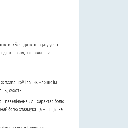
можа выяўляцца на працягу ўсяго
родках: лазня, сагравальныя
між пазванкоў і зашчымленне ім
іны, сухоты.
еры павелічэння кілы характар болю
таяннай болю спазмуюцца мышцы, не
піннога мозгу і паралічу
.