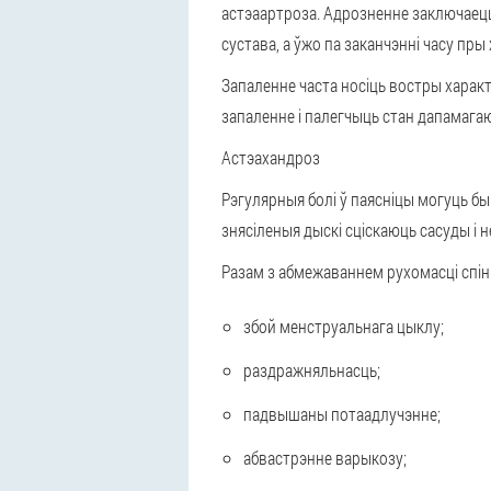
астэаартроза. Адрозненне заключаецц
сустава, а ўжо па заканчэнні часу пр
Запаленне часта носіць
востры харак
запаленне і палегчыць стан дапамагаюц
Астэахандроз
Рэгулярныя болі ў паясніцы могуць б
знясіленыя дыскі сціскаюць сасуды і 
Разам з абмежаваннем рухомасці спін
збой менструальнага цыклу;
раздражняльнасць;
падвышаны потаадлучэнне;
абвастрэнне варыкозу;