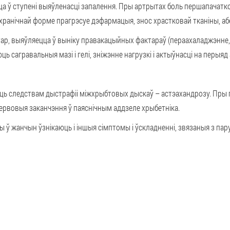
а ў ступені выяўленасці запалення. Пры артрытах боль першапачатко
ы хранічнай форме прагрэсуе дэфармацыя, знос храстковай тканіны, аб
тар
, выяўляецца ў выніку правакацыйных фактараў (пераахаладжэнне, 
ь сагравальныя мазі і гелі, зніжэнне нагрузкі і актыўнасці на перыяд
ыць следствам
дыстрафіі міжхрыбтовых дыскаў
– астэахандрозу. Пры 
нервовыя заканчэння ў паяснічным аддзеле хрыбетніка.
ы ў жанчын ўзнікаюць і іншыя
сімптомы і ўскладненні
, звязаныя з па