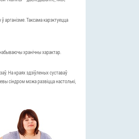
 ў арганізме. Таксама карэктуецца
 набываючы хранічны характар.
заў
. На краях здзіўленых суставаў
левы сіндром можа развіцца настолькі,