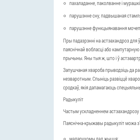
пахаладанне, паколванне і мурашкі 
парушэнне сну, падвышаная стамл
парушэнне функцыянавання мочеп
Пры падазрэнні на астэахандроз
для 
паяснічнай вобласці або кампутарную
прычыны. Яны тыя ж, што і ў астэаарт
Запушчаная хвароба прыводзіць да
ра
незваротным. Спыніць развіццё хвар
сродкаў, якія дапамагаюць спецыяльн
Радыкуліт
Частым ускладненнем астэахандрозу 
Паяснічна-крыжавы радыкуліт
можа з'
маларухомы лад жыцця;