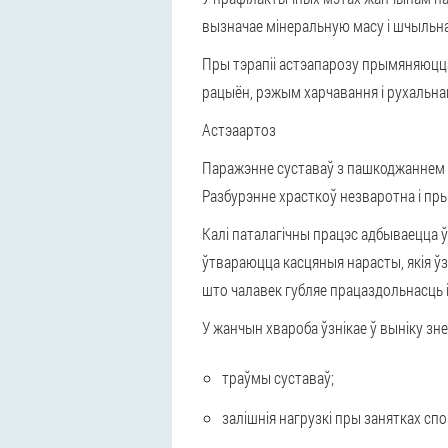
вызначае мінеральную масу і шчыльна
Пры тэрапіі астэапарозу прымяняюц
рацыён, рэжым харчавання і рухальна
Астэаартоз
Паражэнне суставаў з пашкоджаннем
Разбурэнне храсткоў незваротна і пры
Калі паталагічны працэс адбываецца 
ўтвараюцца касцяныя нарасты, якія ўз
што чалавек губляе працаздольнасць і
У жанчын хвароба ўзнікае ў выніку
зне
траўмы суставаў;
залішнія нагрузкі пры занятках сп