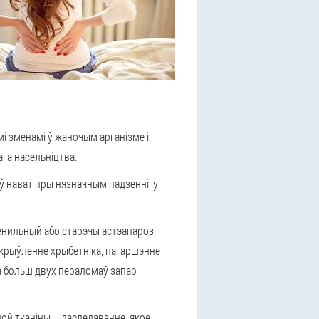
і зменамі
ў жаночым арганізме і
га насельніцтва.
ў нават пры нязначным падзенні, у
енильный або старэчы астэапароз
.
крыўленне хрыбетніка, пагаршэнне
а больш двух пераломаў запар –
ной тканіны
– даследаванне, якое