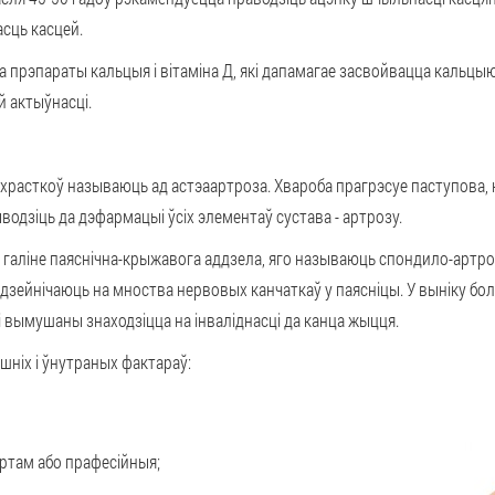
сць касцей.
ца
прэпараты кальцыя і вітаміна Д
, які дапамагае засвойвацца кальцыю
й актыўнасці.
 храсткоў
называюць ад астэаартроза. Хвароба прагрэсуе паступова,
водзіць да дэфармацыі ўсіх элементаў сустава - артрозу.
ў галіне паяснічна-крыжавога аддзела, яго называюць
спондило-артро
дзейнічаюць на мноства нервовых канчаткаў у паясніцы. У выніку бо
 вымушаны знаходзіцца на інваліднасці да канца жыцця.
шніх і ўнутраных фактараў:
ортам або прафесійныя;