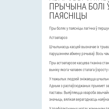
ПРЫЧЫНА БОЛІ Ў
ПАЯСНІЦЫ
Пры болях у паясніцы лагічна ў перш
Астэапароз
Шчыльнасць касцей вызначае іх трыва
парушэннем абмену рэчываў. Вось чаму
Пры астэапарозе касцева тканіна стан
выніку якога чалавек сталага ўзрост
У пажылых людзей зніжаецца шчыльна
Адным з распаўсюджаных прыкмет зах
паставы. Выяўляецца хвароба звычайн
значыць, вялікая верагоднасць наяўна
У прафілактычных мэтах жанчынам па