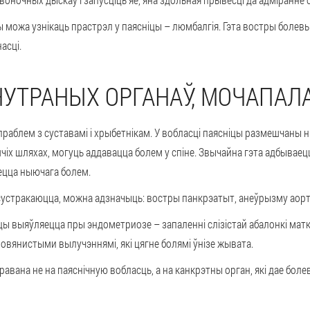
ны можа узнікаць прастрэл у паясніцы –
люмбалгія
. Гэта востры болев
асці.
НУТРАНЫХ ОРГАНАЎ, МОЧАПАЛ
 праблем з суставамі і хрыбетнікам. У вобласці паясніцы размешчаны 
шчіх шляхах, могуць аддавацца болем у спіне. Звычайна гэта адбывае
ецца ныючага болем.
ж сустракаюцца, можна адзначыць: востры панкрэатыт, анеўрызму аор
іцы выяўляецца пры эндометриозе – запаленні слізістай абалонкі маткі
вянистыми вылучэннямі, які цягне болямі ўнізе жывата.
авана не на паяснічную вобласць, а на
канкрэтны орган
, які дае бол