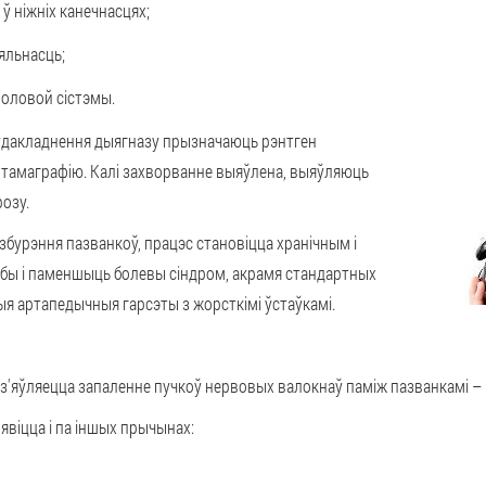
ў ніжніх канечнасцях;
яльнасць;
оловой сістэмы.
ўдакладнення дыягназу
прызначаюць рэнтген
 тамаграфію. Калі захворванне выяўлена, выяўляюць
розу.
збурэння пазванкоў
, працэс становіцца хранічным і
обы і паменшыць болевы сіндром, акрамя стандартных
ыя артапедычныя гарсэты з жорсткімі ўстаўкамі.
з'яўляецца
запаленне пучкоў нервовых валокнаў
паміж пазванкамі – 
явіцца і па іншых прычынах: