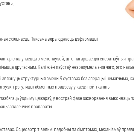
суставы;
ная схільнасць
. Таксама верагоднасць дэфармацыі
фактар спалучаецца з
менопаузой
, што пагаршае дэгенератыўныя прац
ічыцца другасным. Калі ж ён паўстаў незразумела з-за чаго, яго на
 і звярнуць структурныя змены ў суставах без аперацыі немагчыма
, 
грузкі і рэгуляцыі абменных працэсаў у касцяной тканіны.
і, пазбягаць ўздыму цяжараў, у вострай фазе захворвання выконваць
рацьзапаленчыя прэпараты.
уставах
. Осцеоартріт вельмі падобны па сімптомах, механізмаў праяв