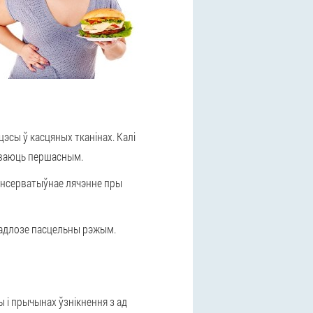
эсы ў касцяных тканінах. Калі
зываюць першасным.
кансерватыўнае лячэнне пры
 падлозе пасцельны рэжым.
ы і прычынах ўзнікнення з ад