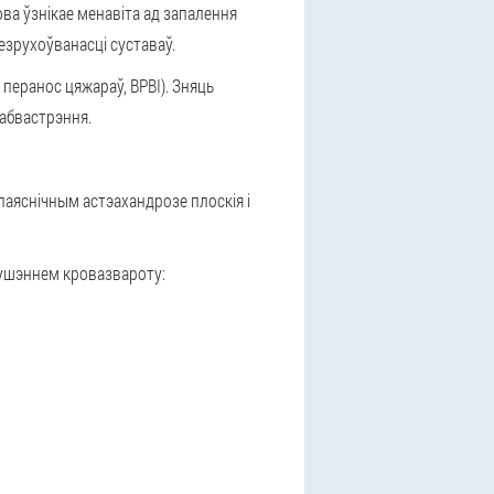
ва ўзнікае менавіта ад запалення
езрухоўванасці суставаў.
перанос цяжараў, ВРВІ). Зняць
 абвастрэння.
паяснічным астэахандрозе плоскія і
рушэннем кровазвароту: