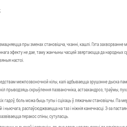
;
змацняецца пры зменах становішча, чханні, кашлі. Гэта захворванне 
нага эфекту не дае
, таму жанчыны часцей звяртаюцца да народных с
вяныя настоі.
следствам
межпозвоночной кілы
, калі адбываецца зрушэнне дыска па
кіл прыводзяць скрыўлення пазваночніка, астэахандроз, траўмы, пухл
іх гадоў, боль можа быць тупы і сціхаць ў ляжачым становішчы. Па м
 і ныючага, распаўсюджваецца на таз і ніжнія канечнасці. З-за пас
азвіваецца перакос спіны, сутуласць.
воночных дыскаў і запусціць яе, яна
здольная прывесці да адміранне с