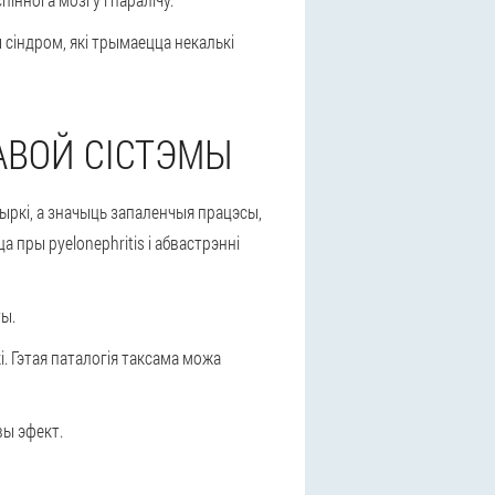
ы сіндром, які трымаецца некалькі
АВОЙ СІСТЭМЫ
ныркі, а значыць запаленчыя працэсы,
цца
пры pyelonephritis і абвастрэнні
ты.
. Гэтая паталогія таксама можа
евы эфект.