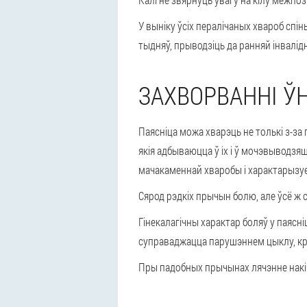
У выніку ўсіх пералічаных хвароб спі
тыдняў, прыводзіць да ранняй інвалідн
ЗАХВОРВАННІ Ў
Паясніца можа хварэць не толькі з-за
якія адбываюцца ў іх і ў мочэвыводзя
мачакаменнай хваробы
і характарызу
Сярод
рэдкіх прычын болю
, але ўсё 
Гінекалагічны характар боляў у паясн
суправаджацца парушэннем цыклу, кро
Пры падобных прычынах лячэнне накір