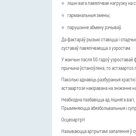
лішні вага павялічвае нагрузку на 
гарманальныя змены;
парушэнне абмену рэчываў.
Да фактараў рызыкі ставіцца і
спадчын
суставаў павялічваецца з узростам.
У жанчын пасля 50 гадоў узроставай 
прычына ўстаноўлена, то астэаартоз л
Паколькі
аднавіць разбураныя храсткі
астэаартозе накіравана на зніжэнне на
Неабходна
пазбавіцца ад лішняга ваг
Прымяняюцца абязбольвальныя і суп
Осцеоартріт
Называюцца артрытамі
запалення ў с