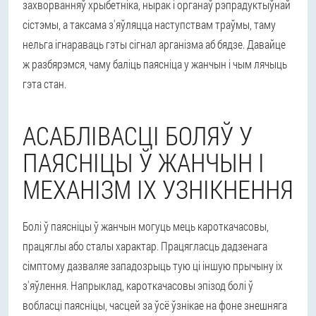
захворванняў хрыбетніка, нырак і органаў рэпрадуктыўнай
сістэмы, а таксама з'яўляцца наступствам траўмы, таму
нельга ігнараваць гэты сігнал арганізма аб бядзе. Давайце
ж разбярэмся, чаму баліць паясніца у жанчын і чым лячыць
гэта стан.
АСАБЛІВАСЦІ БОЛЯЎ У
ПАЯСНІЦЫ Ў ЖАНЧЫН І
МЕХАНІЗМ ІХ УЗНІКНЕННЯ
Болі ў паясніцы ў жанчын могуць мець кароткачасовы,
працяглы або сталы характар. Працягласць дадзенага
сімптому дазваляе западозрыць тую ці іншую прычыну іх
з'яўлення. Напрыклад, кароткачасовы эпізод болі ў
вобласці паясніцы, часцей за ўсё ўзнікае на фоне знешняга