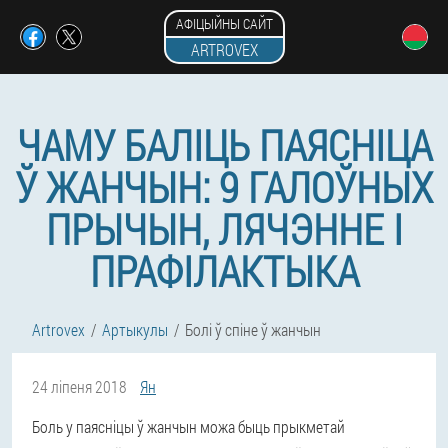
АФІЦЫЙНЫ САЙТ
ARTROVEX
ЧАМУ БАЛІЦЬ ПАЯСНІЦА
Ў ЖАНЧЫН: 9 ГАЛОЎНЫХ
ПРЫЧЫН, ЛЯЧЭННЕ І
ПРАФІЛАКТЫКА
Artrovex
Артыкулы
Болі ў спіне ў жанчын
24 ліпеня 2018
Ян
Боль у паясніцы ў жанчын можа быць прыкметай