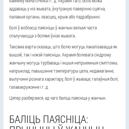
камянёў мачаточніка і г. д. Акрамя таго, боль можа
аддаваць у ніз жывата, ўнутраную паверхню сцягна,
палавыя органы, хвасцец, крыж або падрабрынні.
Болі ў вобласці паясніцы ў жанчын вельмі часта
спалучаюцца з болямі ўнізе жывата.
Таксама варта сказаць, што болю могуць лакалізавацца як
вышэй, так і ніжэй паясніцы. Акрамя болевага сіндрому
жанчыну могуць турбаваць і іншыя непрыемныя сімптомы,
напрыклад, павышэнне тэмпературы цела, недамаганне,
вылучэнні рознага характару, болі ў жываце, галаўныя болі,
галавакружэнне і г. д.
Цяпер разбярэмся, ад чаго баліць паясніца у жанчын.
БАЛІЦЬ ПАЯСНІЦА: