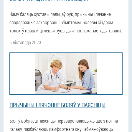
Чаму баляць суставы пальцаў рук, прычыны і лячэнне,
спадарожныя захворванні і сімптомы. Болевы сіндром
толькі ў правай ці левай руцэ, дыягностыка, метады тэрапіі.
5 лістапада 2023
ПРЫЧЫНЫ І ЛЯЧЭННЕ БОЛЯЎ У ПАЯСНІЦЫ
Болі ў вобласці паясніцы пераварочваюць жыццё з ног на
галаву, пазбаўляюць камфортнага сну і абмяжоўваюць