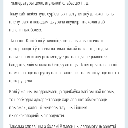
тэмпературы цела, агульнай слабасцю і г. д.
Таму каб пазбегнуць сур'ёзных наступстваў для жанчыны і
плёну, варта паведаміць ўрача-акушэр-гінеколага аб
паяснічных болях.
Лячэнне. Калі болі ў паясніцы звязаныя выключна з
цяжарнасцю і ў жанчыны няма ніякай паталогіі, то для
палягчэння стану рэкамендуецца насіць спецыяльныя
бандажы, якія можна набыць у аптэцы. Такія прыстасаванні
памяншаюць нагрузку на пазваночнік і нармалізуюць цэнтр
цяжару цела.
Калі ў жанчыны адзначаецца прыбаўка вагі вышэй нормы,
то неабходна адкарэктаваць харчаванне: абмежаваць
прысмакі, саленні, жывёлы тлушчы і іншыя
высокакаларыйныя прадукты.
Таксама справіцца з болямі ў паясніцы дапамогуць заняткі