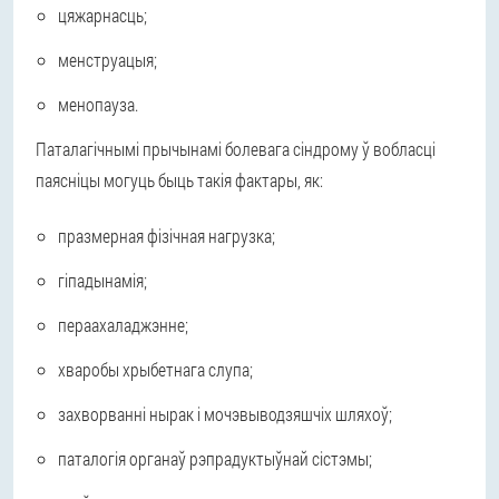
цяжарнасць;
менструацыя;
менопауза.
Паталагічнымі прычынамі болевага сіндрому ў вобласці
паясніцы могуць быць такія фактары, як:
празмерная фізічная нагрузка;
гіпадынамія;
пераахаладжэнне;
хваробы хрыбетнага слупа;
захворванні нырак і мочэвыводзяшчіх шляхоў;
паталогія органаў рэпрадуктыўнай сістэмы;