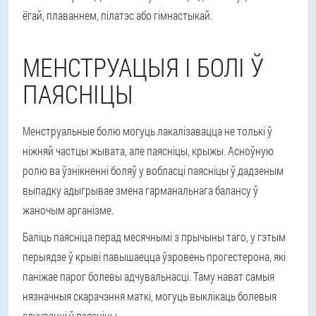
ёгай, плаваннем, пілатэс або гімнастыкай.
МЕНСТРУАЦЫЯ І БОЛІ Ў
ПАЯСНІЦЫ
Менструальные болю могуць лакалізавацца не толькі ў
ніжняй частцы жывата, але паясніцы, крыжы. Асноўную
ролю ва ўзнікненні боляў у вобласці паясніцы ў дадзеным
выпадку адыгрывае змена гарманальнага балансу ў
жаночым арганізме.
Баліць паясніца перад месячнымі з прычыны таго, у гэтым
перыядзе ў крыві павышаецца ўзровень прогестерона, які
паніжае парог болевы адчувальнасці. Таму нават самыя
нязначныя скарачэння маткі, могуць выклікаць болевыя
адчуванні ў паясніцы.