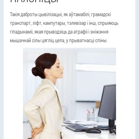
Такія даброты цывілізацыі, як аўтамабілі, грамадскі
транспарт, ліфт, кампутары, тэлевізар і інш, спрыяюць
гіпадынаміі, якая прыводзіць да атрафіі і зніжэння
мышачнай сілы цягліц цела, у прыватнасці спіны.