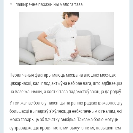
пашырэнне паражніны малога таза.
Пералічаныя фактары маюць месца на апошніх месяцах
цяжарнасці, калі плод актыўна набірае вага, што адбіваецца
на вазе жанчыны, а косткі таза падрыхтоўваюцца да родаў.
У той жа час болю ў паясніцы на ранніх радках цяжарнасці ў
большасці выпадкаў з'яўляюцца небяспечным сігналам, які
можа гаварыць аб пачатку выкідка. Таксама болю могуць
суправаджацца кровянистыми вылучэннямі, павышэннем