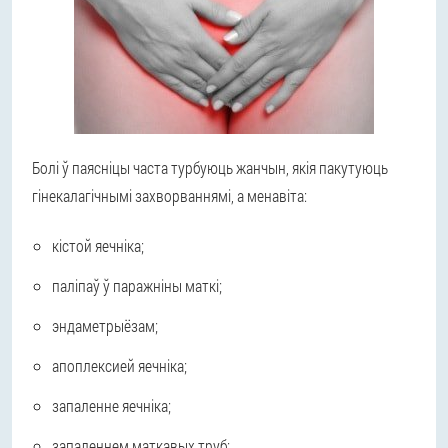
Болі ў паясніцы часта турбуюць жанчын, якія пакутуюць
гінекалагічнымі захворваннямі, а менавіта:
кістой яечніка;
паліпаў ў паражніны маткі;
эндаметрыёзам;
апоплексией яечніка;
запаленне яечніка;
запаленнем маткавых труб;