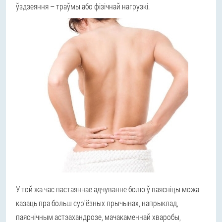
ўздзеяння – траўмы або фізічнай нагрузкі.
У той жа час пастаяннае адчуванне болю ў паясніцы можа
казаць пра больш сур'ёзных прычынах, напрыклад,
паяснічным астэахандрозе, мачакаменнай хваробы,