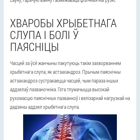
ХВАРОБЫ ХРЫБЕТНАГА
СЛУПА І БОЛІ Ў
ПАЯСНІЦЫ
Часцей за ўсё жанчыны пакутуюць такім захворваннем
хрыбетнага слупа, як астэахандроз. Прычым паяснічны
астэахандроз сустракаецца часцей, чым параза іншых
аддзелаў пазваночніка. Гэта тлумачыцца высокай
рухомасцю паяснічных пазванкоў і велізарнай нагрузкай на
дадзены аддзел хрыбетнага слупа.