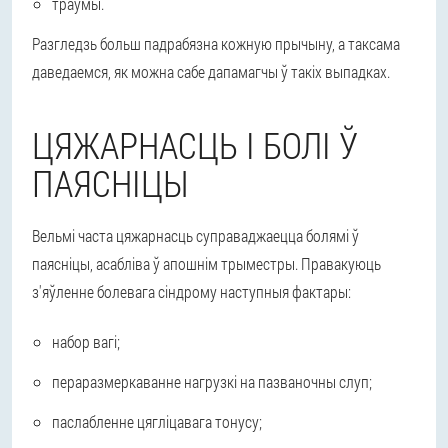
траўмы.
Разгледзь больш падрабязна кожную прычыну, а таксама
даведаемся, як можна сабе дапамагчы ў такіх выпадках.
ЦЯЖАРНАСЦЬ І БОЛІ Ў
ПАЯСНІЦЫ
Вельмі часта цяжарнасць суправаджаецца болямі ў
паясніцы, асабліва ў апошнім трыместры. Правакуюць
з'яўленне болевага сіндрому наступныя фактары:
набор вагі;
пераразмеркаванне нагрузкі на пазваночны слуп;
паслабленне цягліцавага тонусу;