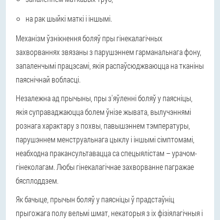
на рак шыйкі маткі і іншымі.
Механізм ўзнікнення боляў пры гінекалагічных
захворваннях звязаны з парушэннем гарманальнага фону,
запаленчымі працэсамі, якія распаўсюджваюцца на тканіны
паяснічнай вобласці.
Незалежна ад прычыны, пры з'яўленні боляў у паясніцы,
якія суправаджаюцца болем ўнізе жывата, вылучэннямі
рознага характару з похвы, павышэннем тэмпературы,
парушэннем менструальнага цыклу і іншымі сімптомамі,
неабходна пракансультавацца са спецыялістам – урачом-
гінеколагам. Любы гінекалагічнае захворванне пагражае
бясплоддзем.
Як бачыце, прычын боляў у паясніцы ў прадстаўніц
прыгожага полу вельмі шмат, некаторыя з іх фізіялагічныя і