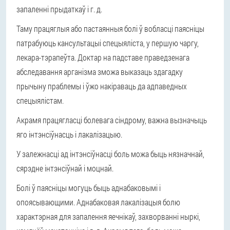
запаленні прыдаткаў і г. д.
Таму працяглыя або пастаянныя болі ў вобласці паясніцы
патрабуюць кансультацыі спецыяліста, у першую чаргу,
лекара-тэрапеўта. Доктар на падставе праведзенага
абследавання арганізма зможа выказаць здагадку
прычыну праблемы і ўжо накіраваць да адпаведных
спецыялістам.
Акрамя працягласці болевага сіндрому, важна вызначыць
яго інтэнсіўнасць і лакалізацыю.
У залежнасці ад інтэнсіўнасці боль можа быць нязначнай,
сярэдне інтэнсіўнай і моцнай.
Болі ў паясніцы могуць быць аднабаковымі і
опоясывающими. Аднабаковая лакалізацыя болю
характэрная для запалення яечнікаў, захворванні ныркі,