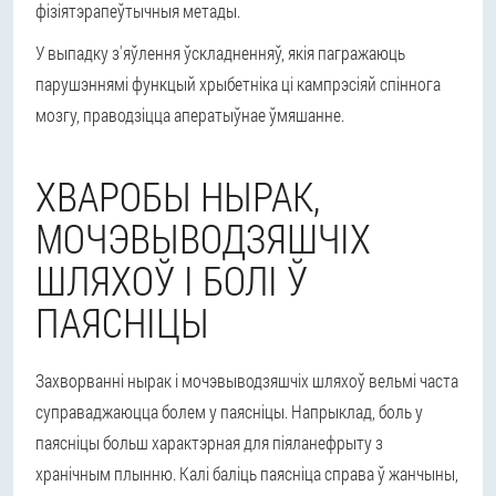
фізіятэрапеўтычныя метады.
У выпадку з'яўлення ўскладненняў, якія пагражаюць
парушэннямі функцый хрыбетніка ці кампрэсіяй спіннога
мозгу, праводзіцца аператыўнае ўмяшанне.
ХВАРОБЫ НЫРАК,
МОЧЭВЫВОДЗЯШЧІХ
ШЛЯХОЎ І БОЛІ Ў
ПАЯСНІЦЫ
Захворванні нырак і мочэвыводзяшчіх шляхоў вельмі часта
суправаджаюцца болем у паясніцы. Напрыклад, боль у
паясніцы больш характэрная для піяланефрыту з
хранічным плынню. Калі баліць паясніца справа ў жанчыны,