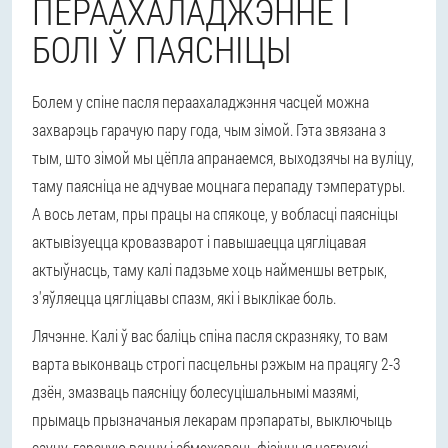
ПЕРААХАЛАДЖЭННЕ І
БОЛІ Ў ПАЯСНІЦЫ
Болем у спіне пасля пераахаладжэння часцей можна
захварэць гарачую пару года, чым зімой. Гэта звязана з
тым, што зімой мы цёпла апранаемся, выходзячы на вуліцу,
таму паясніца не адчувае моцнага перападу тэмпературы.
А вось летам, пры працы на спякоце, у вобласці паясніцы
актывізуецца кровазварот і павышаецца цягліцавая
актыўнасць, таму калі падзьме хоць найменшы ветрык,
з'яўляецца цягліцавы спазм, які і выклікае боль.
Лячэнне.
Калі ў вас баліць спіна пасля скразняку, то вам
варта выконваць строгі пасцельны рэжым на працягу 2-3
дзён, змазваць паясніцу болесуцішальнымі мазямі,
прымаць прызначаныя лекарам прэпараты, выключыць
сауну, гарачую ванну і абмежаваць фізічныя нагрузкі.