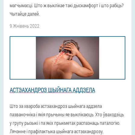
магчымасці. Што ж выклікае такі дыскамфорт і што рабіць?
Чытайце далей.
9 Жнівень 2022
АСТЭАХАНДРОЗ ШЫЙНАГА АДДЗЕЛА
Што за хвароба астэахандроз шыйнага аддзела
пазваночніка і якія прычыны яе выклікаюць. Хто ўваходзіць
у групу рызыкі і па якіх прыкметах распазнаць паталогію.
Лячэнне і прафілактыка шыйнага астэахандрозу.