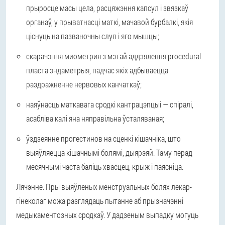
прыросце масы цела, расцяжэння капсул і звязкаў
органаў, у прыватнасці маткі, мачавой бурбалкі, якія
ціснуць на пазваночны слуп і яго мышцы;
скарачэння миометрия з мэтай аддзялення procedural
пласта эндаметрыя, падчас якіх адбываецца
раздражненне нервовых канчаткаў;
наяўнасць маткавага сродкі кантрацэпцыі — спіралі,
асабліва калі яна няправільна ўсталяваная;
ўздзеянне прогестинов на сценкі кішачніка, што
выяўляецца кішачнымі болямі, дыярэяй. Таму перад
месячнымі часта баліць хвасцец, крыж і паясніца.
Лячэнне.
Пры выяўленых менструальных болях лекар-
гінеколаг можа разглядаць пытанне аб прызначэнні
медыкаментозных сродкаў. У дадзеным выпадку могуць