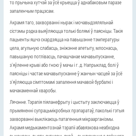
то прычына хутчэй за ўсё крыецца ў аднабаковым паразе
запаленчым працэсам.
Акрамя таго, захворванні нырак і мочавыдзяляльнай
сістэмы рэдка выяўляюцца толькі болямі ў паясніцы. Такія
пацыенты яшчэ скардзяцца на павышэнне тэмпературы
цела, агульную слабасць, зніжэнне апетыту, млоснасць,
павышаную потлівасць, пачашчанае мачавыпусканне,
з'яўленне крыві або гною ў мачы і г. д. Напрыклад, болі ў
паясніцы і частае мачавыпусканне ў жанчын часцей за ўсё
з'яўляюцца сімптомамі запалення мачавой бурбалкі і
мачакаменнай хваробы.
Лячэнне.
Тэрапія піяланефрыту і цыстыту заключаецца ў
прымяненні супрацьмікробных прэпаратаў, паколькі гэтыя
захворванні выклікаюць патагенныя мікраарганізмы.
Акрамя медыкаментознай тэрапіі абавязкова неабходна
выконваць дыету, сутнасць якой – выключэнне з дзённага