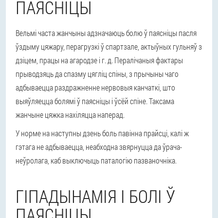
ПАЯСНІЦЫ
Вельмі часта жанчыны адзначаюць болю ў паясніцы пасля
ўздыму цяжару, перагрузкі ў спартзале, актыўных гульняў з
дзіцем, працы на агародзе і г. д. Пералічаныя фактары
прыводзяць да спазму цягліц спіны, з прычыны чаго
адбываецца раздражненне нервовыя канчаткі, што
выяўляецца болямі ў паясніцы і ўсёй спіне. Таксама
жанчыне цяжка нахіляцца наперад.
У норме на наступны дзень боль павінна прайсці, калі ж
гэтага не адбываецца, неабходна звярнуцца да ўрача-
неўролага, каб выключыць паталогію пазваночніка.
ГІПАДЫНАМІЯ І БОЛІ Ў
ПАЯСНІЦЫ