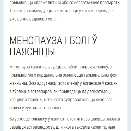
прымяняцца спазмолитики або гомеапатычныя прэпараты.
Таксама рэкамендуецца абмежаваць у гэтым перыядзе
ўжыванне вадкасці і солі.
МЕНОПАУЗА І БОЛІ Ў
ПАЯСНІЦЫ
Менопауза характарызуецца слабой працай яечнікаў, з
прычыны чаго кардынальна змяняецца гарманальны фон
жанчыны. З-за адсутнасці эстрагенаў у арганізме ў касцях
з'яўляецца астэапароз, які прыводзіць да далікатнасці
касцяной тканіны, што часта суправаджаецца ныючага
болем у суставах і паясніцы.
Ва ўзросце клімаксу ў жанчын істотна павышаецца рызыка
развіцця астэахандрозу, для якога таксама характэрныя