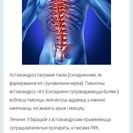
Астэахандроз пагражае такімі ўскладненнямі, як
фарміраванне кіл і ўшчамленне нерваў. Паяснічны
астэахандроз і яго ўскладненні суправаджаюцца болямі ў
вобласці паясніцы, якія могуць аддаваць у ніжнюю
канечнасць, ніз жывата, крыж і хвасцец.
Лячэнне.
У барацьбе з астэахандрозам прымяняюцца
супрацьзапаленчыя прэпараты, а таксама ЛФК,