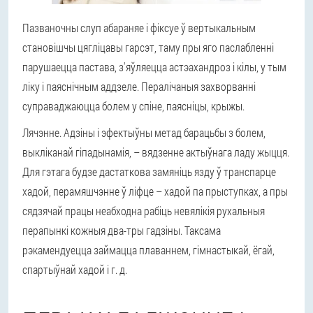
Пазваночны слуп абараняе і фіксуе ў вертыкальным
становішчы цягліцавы гарсэт, таму пры яго паслабленні
парушаецца пастава, з'яўляецца астэахандроз і кілы, у тым
ліку і паяснічным аддзеле. Пералічаныя захворванні
суправаджаюцца болем у спіне, паясніцы, крыжы.
Лячэнне.
Адзіны і эфектыўны метад барацьбы з болем,
выкліканай гіпадынамія, – вядзенне актыўнага ладу жыцця.
Для гэтага будзе дастаткова замяніць язду ў транспарце
хадой, перамяшчэнне ў ліфце – хадой па прыступках, а пры
сядзячай працы неабходна рабіць невялікія рухальныя
перапынкі кожныя два-тры гадзіны. Таксама
рэкамендуецца займацца плаваннем, гімнастыкай, ёгай,
спартыўнай хадой і г. д.