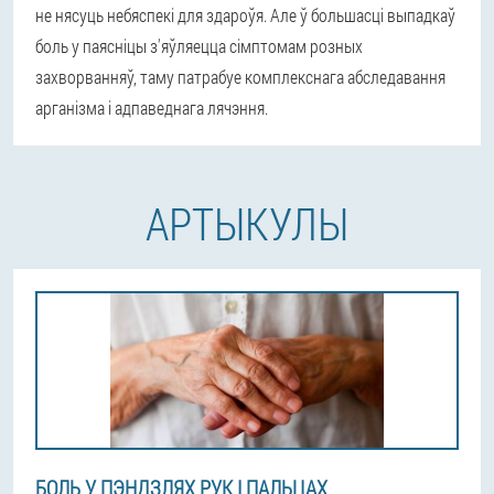
не нясуць небяспекі для здароўя. Але ў большасці выпадкаў
боль у паясніцы з'яўляецца сімптомам розных
захворванняў, таму патрабуе комплекснага абследавання
арганізма і адпаведнага лячэння.
АРТЫКУЛЫ
БОЛЬ У ПЭНДЗЛЯХ РУК І ПАЛЬЦАХ