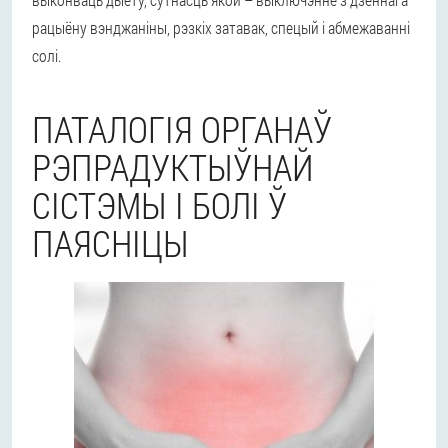
рацыёну вэнджаніны, рэзкіх затавак, спецый і абмежаванні
солі.
ПАТАЛОГІЯ ОРГАНАЎ
РЭПРАДУКТЫЎНАЙ
СІСТЭМЫ І БОЛІ Ў
ПАЯСНІЦЫ