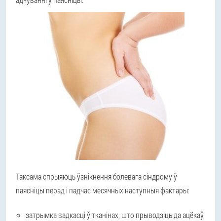
Таксама спрыяюць ўзнікнення болевага сіндрому ў
паясніцы перад і падчас месячных наступныя фактары:
затрымка вадкасці ў тканінах, што прыводзіць да ацёкаў,