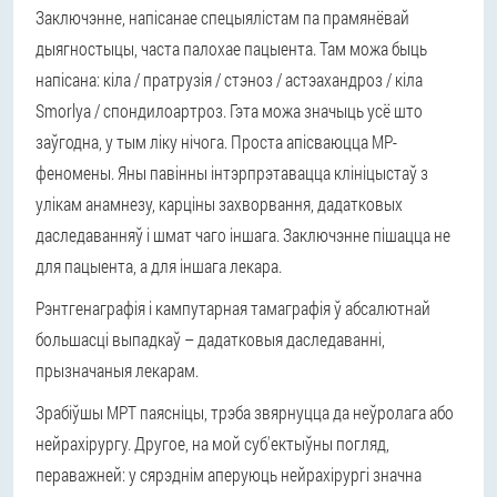
Заключэнне, напісанае спецыялістам па прамянёвай
дыягностыцы, часта палохае пацыента. Там можа быць
напісана: кіла / пратрузія / стэноз / астэахандроз / кіла
Smorlya / спондилоартроз. Гэта можа значыць усё што
заўгодна, у тым ліку нічога. Проста апісваюцца МР-
феномены. Яны павінны інтэрпрэтавацца клініцыстаў з
улікам анамнезу, карціны захворвання, дадатковых
даследаванняў і шмат чаго іншага. Заключэнне пішацца не
для пацыента, а для іншага лекара.
Рэнтгенаграфія і кампутарная тамаграфія ў абсалютнай
большасці выпадкаў – дадатковыя даследаванні,
прызначаныя лекарам.
Зрабіўшы МРТ паясніцы, трэба звярнуцца да неўролага або
нейрахірургу. Другое, на мой суб'ектыўны погляд,
пераважней: у сярэднім аперуюць нейрахірургі значна