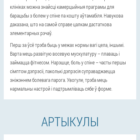
клініках можна знайсці камерцыйныя праграмы для
барацьбы з болем у спіне па кошту аўтамабіля. Навукова
даказана, што на самой справе цалкам дастаткова
элементарных рэчаў.
Перш за ўсё трэба быць у межах нормы вагі цела, іншымі.
Варта мець развітую восевую мускулатуру – плаваць і
займацца фітнесом. Нарэшце, боль у спіне – часты першы
сімптом дэпрэсіі, паколькі дэпрэсія суправаджаецца
зніжэннем болевага парога. Увогуле, трэба мець
нармальны настрой і падтрымліваць сябе ў форме.
АРТЫКУЛЫ