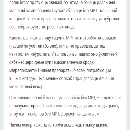
лепш інтэрпрэтуюць здымкі, бо штодня бачаць рэальныя
малюнкі на аперацыях і супастаўляюць іх з МРТ і клінічнай
карцінай. У некаторых выпадках, пра якіх скажуць неўролаг
або нейрахірург, патрэбен артапед.
Калі па выніках агляду і ацэнкі МРТ не патрэбна аперацыя
(часцей за ўсё так і бывае), лячэнне праводзіцца пад
кантролем неўролага. У тыповых выпадках яно ўключае ў
сябе несцероідные супрацьзапаленчыя сродкі,
міярэлаксанты і іншыя прэпараты. Часам патрабуюцца
іншыя метады. Вызначыць спосаб і працягласць лячэння
можа толькі лекар.
Самалячэнне болі ў паясніцы, асабліва без МРТ, – надзвычай
неразумны крок. Прымяненне нетрадыцыйнай медыцыны,
зноў жа – асабліва без МРТ, форменны ідыятызм.
Часам лекар кажа, што трэба выдаляць грыжу дыска.