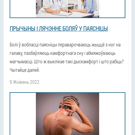
ПРЫЧЫНЫ І ЛЯЧЭННЕ БОЛЯЎ У ПАЯСНІЦЫ
Болі ў вобласці паясніцы пераварочваюць жыццё з ног на
галаву, пазбаўляюць камфортнага сну і абмяжоўваюць
магчымасці. Што ж выклікае такі дыскамфорт і што рабіць?
Чытайце далей.
9 Жнівень 2022