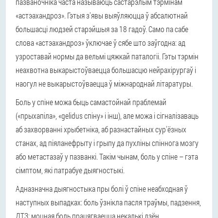
пазваночніка часта называюць састарэлым тэрмінам
«астэахандроз». Гэтыя з'явы выяўляюцца ў абсалютнай
большасці людзей старэйшыя за 18 гадоў. Само па сабе
слова «астэахандроз» ўключае ў сябе што заўгодна: ад
узроставай нормы да вельмі цяжкай паталогіі. Гэты тэрмін
неахвотна выкарыстоўваецца большасцю нейрахірургаў і
наогул не выкарыстоўваецца ў міжнароднай літаратуры.
Боль у спіне можа быць самастойнай праблемай
(«прыхапіла», «gelidus спіну» і інш), але можа і сігналізаваць
аб захворванні хрыбетніка, аб разнастайных сур'ёзных
станах, ад піяланефрыту і грыпу да пухліны спіннога мозгу
або метастазаў у пазванкі. Такім чынам, боль у спіне – гэта
сімптом, які патрабуе дыягностыкі.
Адназначна дыягностыка пры болі ў спіне неабходная ў
наступных выпадках: боль ўзнікла пасля траўмы, падзення,
ДТЗ; моцная боль працягваецца некалькі дзён,