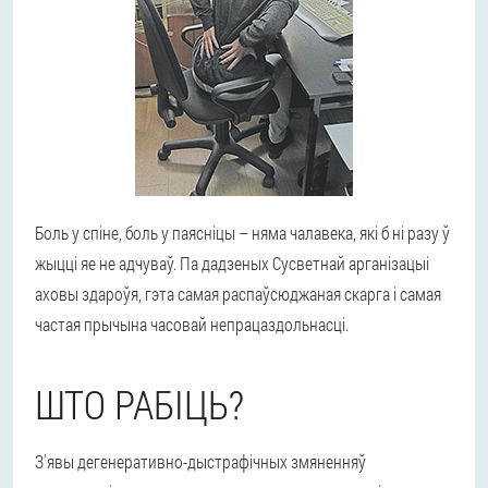
Боль у спіне, боль у паясніцы – няма чалавека, які б ні разу ў
жыцці яе не адчуваў. Па дадзеных Сусветнай арганізацыі
аховы здароўя, гэта самая распаўсюджаная скарга і самая
частая прычына часовай непрацаздольнасці.
ШТО РАБІЦЬ?
З'явы дегенеративно-дыстрафічных змяненняў