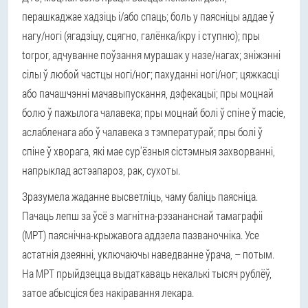
перашкаджае хадзіць і/або спаць; боль у паясніцы аддае ў
нагу/ногі (ягадзіцу, сцягно, галёнка/ікру і ступню); пры
torpor, адчуванне поўзання мурашак у назе/нагах; зніжэнні
сілы ў любой частцы ногі/ног; пахуданні ногі/ног; цяжкасці
або пачашчэнні мачавыпускання, дэфекацыі; пры моцнай
болю ў пажылога чалавека; пры моцнай болі ў спіне ў macie,
аслабленага або ў чалавека з тэмпературай; пры болі ў
спіне ў хворага, які мае сур'ёзныя сістэмныя захворванні,
напрыклад астэапароз, рак, сухоты.
Зразумела жаданне высветліць, чаму баліць паясніца.
Пачаць лепш за ўсё з магнітна-рэзананснай тамаграфіі
(МРТ) паяснічна-крыжавога аддзела пазваночніка. Усе
астатнія дзеянні, уключаючы наведванне ўрача, – потым.
На МРТ прыйдзецца выдаткаваць некалькі тысяч рублёў,
затое абысціся без накіравання лекара.