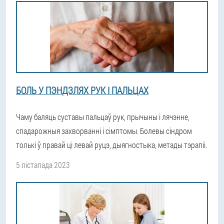
БОЛЬ У ПЭНДЗЛЯХ РУК І ПАЛЬЦАХ
Чаму баляць суставы пальцаў рук, прычыны і лячэнне,
спадарожныя захворванні і сімптомы. Болевы сіндром
толькі ў правай ці левай руцэ, дыягностыка, метады тэрапіі.
5 лістапада 2023