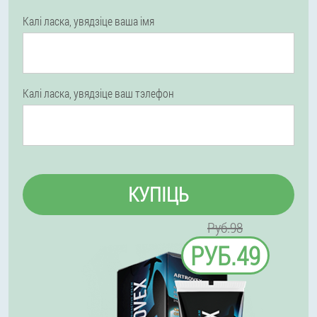
Калі ласка, увядзіце ваша імя
Калі ласка, увядзіце ваш тэлефон
КУПІЦЬ
Руб.98
РУБ.49