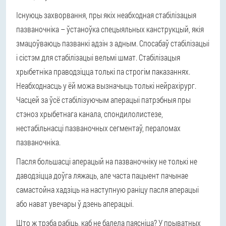
Існуюць захворвання, пры якіх неабходная стабілізацыя
пазваночніка – ўстаноўка спецыяльных канструкцый, якія
змацоўваюць пазванкі адзін з адным. Спосабаў стабілізацыі
і сістэм для стабілізацыі вельмі шмат. Стабілізацыя
хрыбетніка праводзіцца толькі па строгім паказаннях.
Неабходнасць у ёй можа вызначыць толькі нейрахірург.
Часцей за ўсё стабілізуючым аперацыі патрэбныя пры
стэноз хрыбетнага канала, спондилолистезе,
нестабільнасці пазваночных сегментаў, пераломах
пазваночніка.
Пасля большасці аперацый на пазваночніку не толькі не
даводзіцца доўга ляжаць, але часта пацыент пачынае
самастойна хадзіць на наступную раніцу пасля аперацыі
або нават увечары ў дзень аперацыі.
Што ж трэба рабіць, каб не балела паясніца? У прыватных