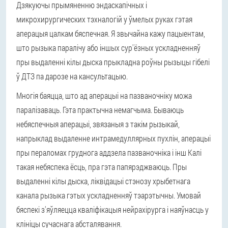
Дзякуючы прымяненню эндаскапічных і
микрохирургических тэхналогій у ўмелых руках гэтая
аперацыя цалкам бяспечная. Я звычайна кажу пацыентам,
што рызыка паралічу або іншых сур'ёзных ускладненняў
пры выдаленні кілы дыска прыкладна роўны рызыцы гібелі
ў ДТЗ па дарозе на кансультацыю.
Многія баяцца, што ад аперацыі на пазваночніку можа
паралізаваць. Гэта практычна немагчыма. Бываюць
небяспечныя аперацыі, звязаныя з такім рызыкай,
напрыклад выдаленне интрамедуллярных пухлін, аперацыі
пры пераломах груднога аддзела пазваночніка і інш Калі
такая небяспека ёсць, пра гэта папярэджваюць. Пры
выдаленні кілы дыска, ліквідацыі стэнозу хрыбетнага
канала рызыка гэтых ускладненняў тэарэтычны. Умовай
бяспекі з'яўляецца кваліфікацыя нейрахірурга і наяўнасць у
клініцы сучаснага абсталявання.