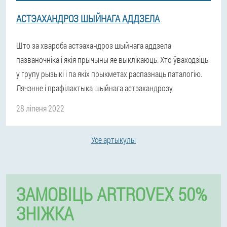
АСТЭАХАНДРОЗ ШЫЙНАГА АДДЗЕЛА
Што за хвароба астэахандроз шыйнага аддзела
пазваночніка і якія прычыны яе выклікаюць. Хто ўваходзіць
у групу рызыкі і па якіх прыкметах распазнаць паталогію.
Лячэнне і прафілактыка шыйнага астэахандрозу.
28 ліпеня 2022
Усе артыкулы
ЗАМОВІЦЬ ARTROVEX 50%
ЗНІЖКА