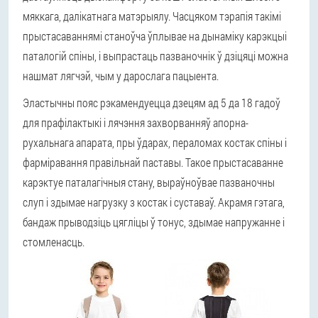
мяккага, далікатнага матэрыялу. Часцяком тэрапія такімі
прыстасаваннямі станоўча ўплывае на дынаміку карэкцыі
паталогій спіны, і выпрастаць пазваночнік ў дзіцяці можна
нашмат лягчэй, чым у дарослага пацыента.
Эластычны пояс рэкамендуецца дзецям ад 5 да 18 гадоў
для прафілактыкі і лячэння захворванняў апорна-
рухальнага апарата, пры ўдарах, пераломах костак спіны і
фарміравання правільнай паставы. Такое прыстасаванне
карэктуе паталагічныя стану, выраўноўвае пазваночны
слуп і здымае нагрузку з костак і суставаў. Акрамя гэтага,
бандаж прыводзіць цягліцы ў тонус, здымае напружанне і
стомленасць.