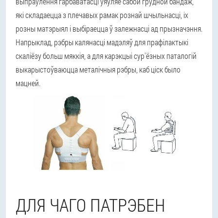
выпраўлення гарбаватасці ўяўляе сабой грудной бандаж,
які складаецца з плечавых рамак рознай шчыльнасці, іх
розны матэрыял і выбіраецца ў залежнасці ад прызначэння.
Напрыклад, рэбры калянасці мадэляў для прафілактыкі
скаліёзу больш мяккія, а для карэкцыі сур'ёзных паталогій
выкарыстоўваюцца металічныя рэбры, каб ціск было
мацней.
ДЛЯ ЧАГО ПАТРЭБЕН