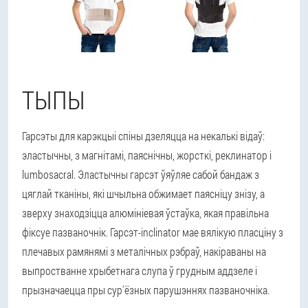
ТЫПЫ
Гарсэты для карэкцыі спіны дзеляцца на некалькі відаў:
эластычны, з магнітамі, паяснічны, жорсткі, реклинатор і
lumbosacral. Эластычны гарсэт ўяўляе сабой бандаж з
цяглай тканіны, які шчыльна обжимает паясніцу знізу, а
зверху знаходзіцца алюмініевая ўстаўка, якая правільна
фіксуе пазваночнік. Гарсэт-inclinator мае вялікую пласціну з
плечавых рамянямі з металічных рэбраў, накіраваны на
выпростванне хрыбетнага слупа ў грудным аддзеле і
прызначаецца пры сур'ёзных парушэннях пазваночніка.