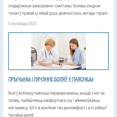
спадарожныя захворванні і сімптомы. Болевы сіндром
толькі ў правай ці левай руцэ, дыягностыка, метады тэрапіі.
5 лістапада 2023
ПРЫЧЫНЫ І ЛЯЧЭННЕ БОЛЯЎ У ПАЯСНІЦЫ
Болі ў вобласці паясніцы пераварочваюць жыццё з ног на
галаву, пазбаўляюць камфортнага сну і абмяжоўваюць
магчымасці. Што ж выклікае такі дыскамфорт і што рабіць?
Чытайце далей.