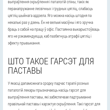
выпраўлення скрыўлення і паталогій спіны, такіх як
перанапружанне лесвічных і грудных цягліц, слабасць
цягліц шыйнага аддзела. Яго можна насіць штодня па
некалькі раз у дзень. Ён не вельмі масіўны і яго зручна
браць з сабой на працу ў офіс. Пастаянна выкарыстоўваць
яго не рэкамендуецца, каб пазбегнуць атрафіі цягліц і
эфекту прывыкання.
ШТО ТАКОЕ ГАРСЭТ ДЛЯ
ПАСТАВЫ
У якасці дапаможнага сродку падчас тэрапіі розных
паталогій лекары прызначаюць насіць гарсэт для
выпраўлення паставы, які забяспечвае падтрыманне
правільнай паставы і карэктуе скрыўлення. Такі гарсэт для