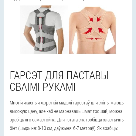
ГАРСЭТ ДЛЯ ПАСТАВЫ
СВАІМІ РУКАМІ
Многія якасныя жорсткія мадэлі гарсэтаў для спіны маюць
высокую цану, але каб не марнаваць шмат грошай, можна
зрабіць яго самастойна. Для гэтага спатрэбіцца эластычны
бінт (шырыня: 8-10 см, даўжыня: 6-7 метраў). Як зрабіць: