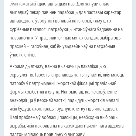
сімптаматыкі і дакладны дыягназ. Для запушчаных
выпадкаў лекар павінен падабраць для паставы карэктар
адпаведнага ўзроўню і цэнавай катэгорыі, таму што
сур'ёзныя паталогіі патрабуюць інтэнсіўнага ўздзеяння на
пазваночнік. У прафілактычных мэтах бандаж выбіраюць
прасцей – галоўнае, каб ён узьдзейнічаў на патрэбныя
ўчасткі спіны.
Акрамя дыягназу, важна вызначыць лакалізацыю
скрыўлення. Гарсэты апранаюць на тыя ўчасткі, якія маюць
патрэбу ў падтрыманні і жорсткай фіксацыі правільнай
формы хрыбетнага слупа. Напрыклад, калі скрыўленне
знаходзіцца ў верхняй часткі, падыдуць жорсткія мадэлі,
якія будуць ахопліваць грудную клетку і шыйны аддзел.
Калі праблема ў вобласці паясніцы, неабходна выбіраць
вырабы, якія накіраваны на карэкцыю паяснічнага аддзела і
падтрымліваюць правільную выправу.