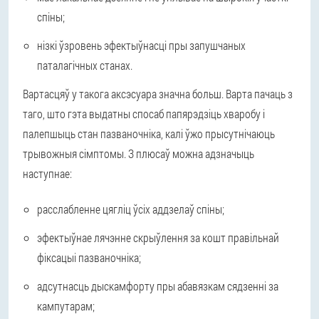
спіны;
нізкі ўзровень эфектыўнасці пры запушчаных
паталагічных станах.
Вартасцяў у такога аксэсуара значна больш. Варта пачаць з
таго, што гэта выдатны спосаб папярэдзіць хваробу і
палепшыць стан пазваночніка, калі ўжо прысутнічаюць
трывожныя сімптомы. З плюсаў можна адзначыць
наступнае:
расслабленне цягліц ўсіх аддзелаў спіны;
эфектыўнае лячэнне скрыўлення за кошт правільнай
фіксацыі пазваночніка;
адсутнасць дыскамфорту пры абавязкам сядзенні за
кампутарам;