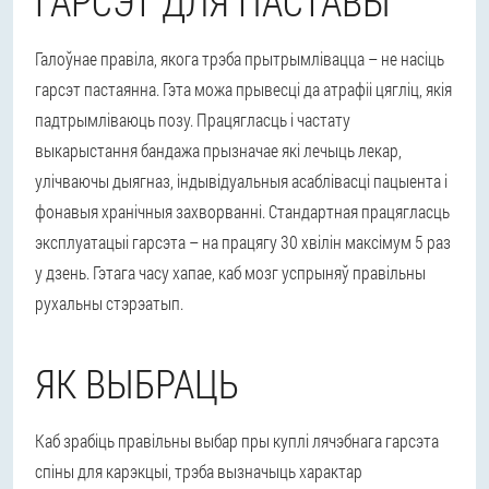
ГАРСЭТ ДЛЯ ПАСТАВЫ
Галоўнае правіла, якога трэба прытрымлівацца – не насіць
гарсэт пастаянна. Гэта можа прывесці да атрафіі цягліц, якія
падтрымліваюць позу. Працягласць і частату
выкарыстання бандажа прызначае які лечыць лекар,
улічваючы дыягназ, індывідуальныя асаблівасці пацыента і
фонавыя хранічныя захворванні. Стандартная працягласць
эксплуатацыі гарсэта – на працягу 30 хвілін максімум 5 раз
у дзень. Гэтага часу хапае, каб мозг успрыняў правільны
рухальны стэрэатып.
ЯК ВЫБРАЦЬ
Каб зрабіць правільны выбар пры куплі лячэбнага гарсэта
спіны для карэкцыі, трэба вызначыць характар