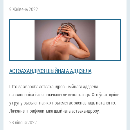
9 Жнівень 2022
АСТЭАХАНДРОЗ ШЫЙНАГА АДДЗЕЛА
Што за хвароба астэахандроз шыйнага аддзела
пазваночніка і якія прычыны яе выклікаюць. Хто ўваходзіць
у групу рызыкі і па якіх прыкметах распазнаць паталогію.
Лячэнне і прафілактыка шыйнага астэахандрозу.
28 ліпеня 2022