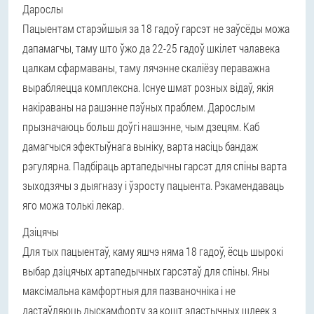
Дарослы
Пацыентам старэйшыя за 18 гадоў гарсэт не заўсёды можа
дапамагчы, таму што ўжо да 22-25 гадоў шкілет чалавека
цалкам сфармаваны, таму лячэнне скаліёзу пераважна
вырабляецца комплексна. Існуе шмат розных відаў, якія
накіраваны на рашэнне пэўных праблем. Дарослым
прызначаюць больш доўгі нашэнне, чым дзецям. Каб
дамагчыся эфектыўнага выніку, варта насіць бандаж
рэгулярна. Падбіраць артапедычны гарсэт для спіны варта
зыходзячы з дыягназу і ўзросту пацыента. Рэкамендаваць
яго можа толькі лекар.
Дзіцячы
Для тых пацыентаў, каму яшчэ няма 18 гадоў, ёсць шырокі
выбар дзіцячых артапедычных гарсэтаў для спіны. Яны
максімальна камфортныя для пазваночніка і не
дастаўляюць дыскамфорту за кошт эластычных шлеек з