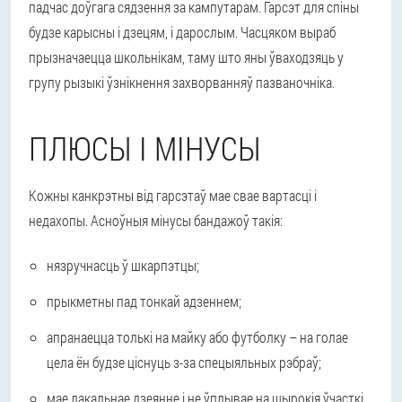
падчас доўгага сядзення за кампутарам. Гарсэт для спіны
будзе карысны і дзецям, і дарослым. Часцяком выраб
прызначаецца школьнікам, таму што яны ўваходзяць у
групу рызыкі ўзнікнення захворванняў пазваночніка.
ПЛЮСЫ І МІНУСЫ
Кожны канкрэтны від гарсэтаў мае свае вартасці і
недахопы. Асноўныя мінусы бандажоў такія:
нязручнасць ў шкарпэтцы;
прыкметны пад тонкай адзеннем;
апранаецца толькі на майку або футболку – на голае
цела ён будзе ціснуць з-за спецыяльных рэбраў;
мае лакальнае дзеянне і не ўплывае на шырокія ўчасткі