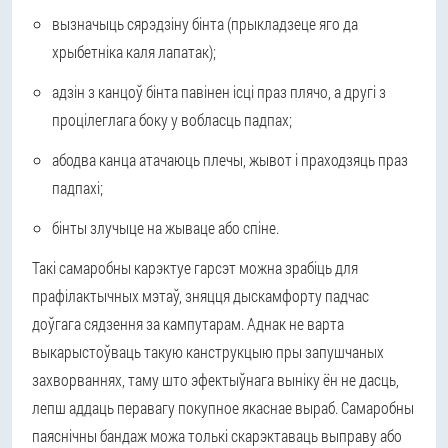
вызначыць сярэдзіну бінта (прыкладзеце яго да
хрыбетніка каля лапатак);
адзін з канцоў бінта павінен ісці праз плячо, а другі з
процілеглага боку у вобласць падпах;
абодва канца атачаюць плечы, жывот і праходзяць праз
падпахі;
бінты злучыце на жываце або спіне.
Такі самаробны карэктуе гарсэт можна зрабіць для
прафілактычных мэтаў, зняцця дыскамфорту падчас
доўгага сядзення за кампутарам. Аднак не варта
выкарыстоўваць такую канструкцыю пры запушчаных
захворваннях, таму што эфектыўнага выніку ён не дасць,
лепш аддаць перавагу покупное якаснае выраб. Самаробны
паяснічны бандаж можа толькі скарэктаваць выправу або