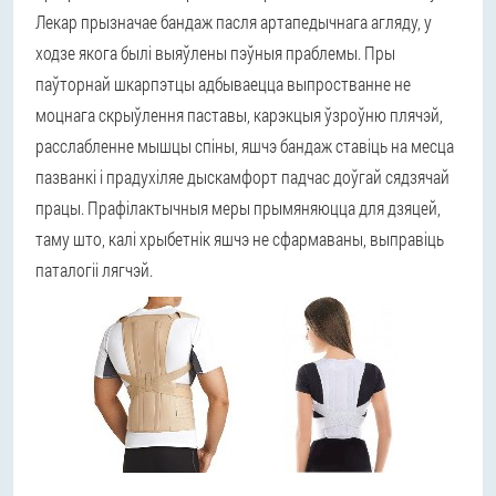
Лекар прызначае бандаж пасля артапедычнага агляду, у
ходзе якога былі выяўлены пэўныя праблемы. Пры
паўторнай шкарпэтцы адбываецца выпростванне не
моцнага скрыўлення паставы, карэкцыя ўзроўню плячэй,
расслабленне мышцы спіны, яшчэ бандаж ставіць на месца
пазванкі і прадухіляе дыскамфорт падчас доўгай сядзячай
працы. Прафілактычныя меры прымяняюцца для дзяцей,
таму што, калі хрыбетнік яшчэ не сфармаваны, выправіць
паталогіі лягчэй.