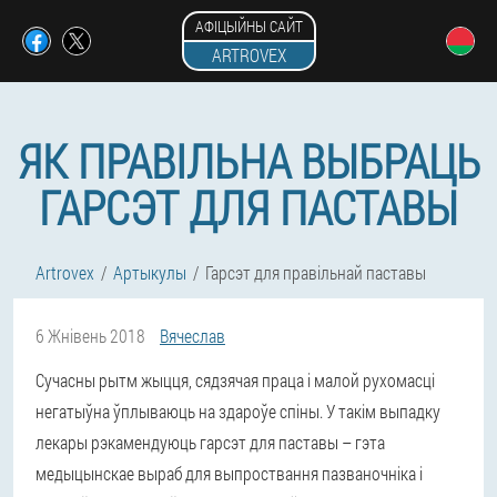
АФІЦЫЙНЫ САЙТ
ARTROVEX
ЯК ПРАВІЛЬНА ВЫБРАЦЬ
ГАРСЭТ ДЛЯ ПАСТАВЫ
Artrovex
Артыкулы
Гарсэт для правільнай паставы
6 Жнівень 2018
Вячеслав
Сучасны рытм жыцця, сядзячая праца і малой рухомасці
негатыўна ўплываюць на здароўе спіны. У такім выпадку
лекары рэкамендуюць гарсэт для паставы – гэта
медыцынскае выраб для выпроствання пазваночніка і