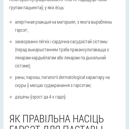
групам пацыентаў, у якіх ёсць:
алергічная рэакцыя на матэрыял, з якога выраблены
гарсэт;
захворванні лёгкіх і сардэчна-сасудзістай сістэмы
(перад выкарыстаннем трэба пракансультавацца з
лекарам-кардыёлагам або лекарам па дыхальнай
сістэме);
раны, парэзы, паталогіі dermatological характару на
скуры ў месцах судакранання з гарсэтам;
дзіцячы ўзрост да 4-х гадоў.
ЯК ПРАВІЛЬНА НАСІЦЬ