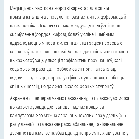
Медыцынскі часткова жорсткі карэктар для спіны
прызначаны для выпраўлення разнастайных дэфармацый
пазваночніка. Лекары яго рэкамендуюць пры ўзнікненні
скрыўлення (лордоз, кифоз), боляў у спіне і шыйным
аддзеле, моцным ператамленні цягліц і заціск нервовых
канчаткаў паміж пазванкамі. Бандаж для спіны яшчэ можна
выкарыстоўваць у якасці прафілактыкі парушэнняў, калі
ёсць рызыка развіцця праблем са спіной. Напрыклад,
сядзячы лад жыцця, праца ў офісных установах, слабасць
спінных цягліц, не да лечен скаліёз розных ступеняў.
Акрамя вышэйпералічаных паказанняў, гэты аксэсуар можа
выкарыстоўвацца для выгоды падчас працы за
кампутарам. Яго можна апранаць некалькі раз у дзень (5-6
раз у дзень), гэта аказвае расслабляльнае, танізавальнае
дзеянне і дапамагае пазбавіцца ад непрыемных адчуванняў