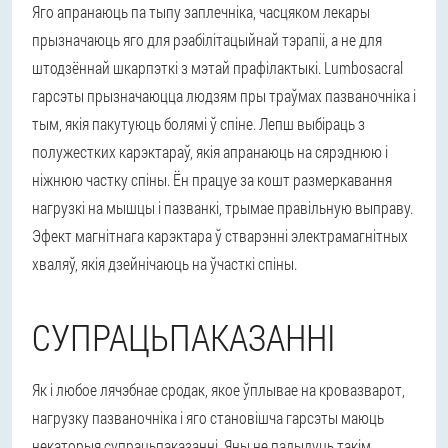
Яго апранаюць па тыпу заплечніка, часцяком лекары
прызначаюць яго для рэабілітацыйнай тэрапіі, а не для
штодзённай шкарпэткі з мэтай прафілактыкі. Lumbosacral
гарсэты прызначаюцца людзям пры траўмах пазваночніка і
тым, якія пакутуюць болямі ў спіне. Лепш выбіраць з
полужестких карэктараў, якія апранаюць на сярэднюю і
ніжнюю частку спіны. Ён працуе за кошт размеркавання
нагрузкі на мышцы і пазванкі, трымае правільную выправу.
Эфект магнітнага карэктара ў стварэнні электрамагнітных
хваляў, якія дзейнічаюць на ўчасткі спіны.
СУПРАЦЬПАКАЗАННІ
Як і любое лячэбнае сродак, якое ўплывае на кровазварот,
нагрузку пазваночніка і яго становішча гарсэты маюць
некаторыя супрацьпаказанні. Яны не падыдуць такім