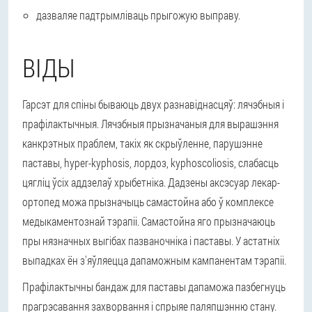
дазваляе падтрымліваць прыгожую выправу.
ВІДЫ
Гарсэт для спіны бываюць двух разнавіднасцяў: лячэбныя і
прафілактычныя. Лячэбныя прызначаныя для вырашэння
канкрэтных праблем, такіх як скрыўленне, парушэнне
паставы, hyper-kyphosis, лордоз, kyphoscoliosis, слабасць
цягліц ўсіх аддзелаў хрыбетніка. Дадзены аксэсуар лекар-
ортопед можа прызначыць самастойна або ў комплексе
медыкаментознай тэрапіі. Самастойна яго прызначаюць
пры нязначных выгібах пазваночніка і паставы. У астатніх
выпадках ён з'яўляецца дапаможным кампанентам тэрапіі.
Прафілактычны бандаж для паставы дапаможа пазбегнуць
прагрэсавання захворвання і спрыяе паляпшэнню стану.