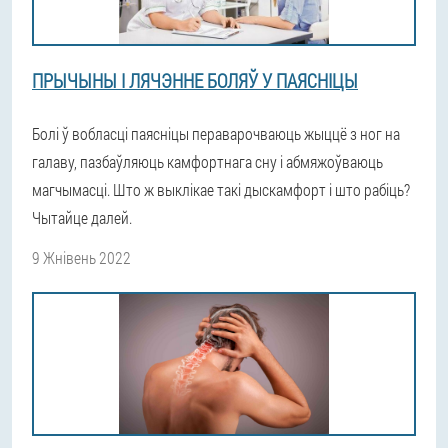
ПРЫЧЫНЫ І ЛЯЧЭННЕ БОЛЯЎ У ПАЯСНІЦЫ
Болі ў вобласці паясніцы пераварочваюць жыццё з ног на
галаву, пазбаўляюць камфортнага сну і абмяжоўваюць
магчымасці. Што ж выклікае такі дыскамфорт і што рабіць?
Чытайце далей.
9 Жнівень 2022