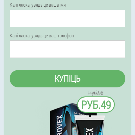
Калі ласка, увядзіце ваша імя
Калі ласка, увядзіце ваш тэлефон
КУПІЦЬ
Руб.98
РУБ.49