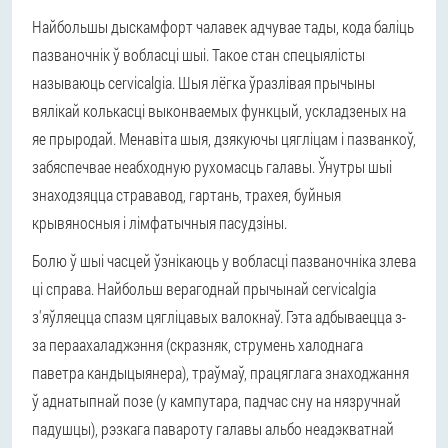
Найбольшы дыскамфорт чалавек адчувае тады, кода баліць
пазваночнік ў вобласці шыі. Такое стан спецыялісты
называюць cervicalgia. Шыя лёгка ўразлівая прычыны
вялікай колькасці выконваемых функцый, ускладзеных на
яе прыродай. Менавіта шыя, дзякуючы цягліцам і пазванкоў,
забяспечвае неабходную рухомасць галавы. Ўнутры шыі
знаходзяцца стрававод, гартань, трахея, буйныя
крывяносныя і лімфатычныя пасудзіны.
Болю ў шыі часцей ўзнікаюць у вобласці пазваночніка злева
ці справа. Найбольш верагоднай прычынай cervicalgia
з'яўляецца спазм цягліцавых валокнаў. Гэта адбываецца з-
за пераахаладжэння (скразняк, струмень халоднага
паветра кандыцыянера), траўмаў, працяглага знаходжання
ў аднатыпнай позе (у кампутара, падчас сну на нязручнай
падушцы), рэзкага павароту галавы альбо неадэкватнай