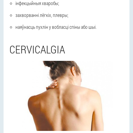
інфекцыйныя хваробы;
захворванні лёгкіх, плевры;
наяўнасць пухлін у вобласці спіны або шыі.
CERVICALGIA