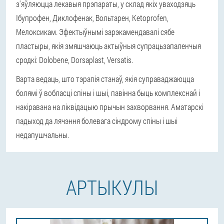
з'яўляюцца лекавыя прэпараты, у склад якіх уваходзяць
Ібупрофен, Диклофенак, Вольтарен, Ketoprofen,
Мелоксикам. Эфектыўнымі зарэкамендавалі сябе
пластыры, якія змяшчаюць актыўныя супрацьзапаленчыя
сродкі: Dolobene, Dorsaplast, Versatis.
Варта ведаць, што тэрапія станаў, якія суправаджаюцца
болямі ў вобласці спіны і шыі, павінна быць комплекснай і
накіравана на ліквідацыю прычын захворвання. Аматарскі
падыход да лячэння болевага сіндрому спіны і шыі
недапушчальны.
АРТЫКУЛЫ