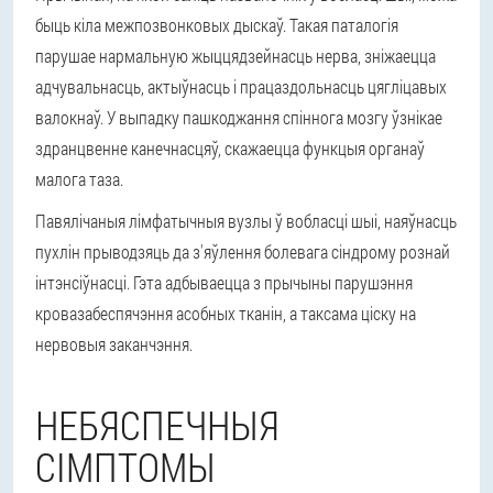
быць кіла межпозвонковых дыскаў. Такая паталогія
парушае нармальную жыццядзейнасць нерва, зніжаецца
адчувальнасць, актыўнасць і працаздольнасць цягліцавых
валокнаў. У выпадку пашкоджання спіннога мозгу ўзнікае
здранцвенне канечнасцяў, скажаецца функцыя органаў
малога таза.
Павялічаныя лімфатычныя вузлы ў вобласці шыі, наяўнасць
пухлін прыводзяць да з'яўлення болевага сіндрому рознай
інтэнсіўнасці. Гэта адбываецца з прычыны парушэння
кровазабеспячэння асобных тканін, а таксама ціску на
нервовыя заканчэння.
НЕБЯСПЕЧНЫЯ
СІМПТОМЫ