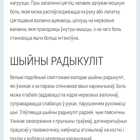
нагрузцы. Пры запаленні цягліц чалавек адчувае моцную
боль, якая можа распаўсюджвацца на руку або лапатку.
Цягліцавыя валакна ацякаюць, ціснуць на нервовыя
валакна, якія праходзяць ўнутры мышцы, з-за чаго боль
становіцца яшчэ больш інтэнсіўна.
ШЫЙНЫ РАДЫКУЛІТ
Вельмі падобнымі сімптомамі валодае шыйны радыкуліт,
які ўзнікае з-за паразы спіннамазгавых карэньчыкаў. Боль
можа irradiate (аддаваць) па ходзе нервовых валокнаў,
суправаджацца слабасцю ў руках, парушэннем рухомасці
шыі. З'яўляецца шыйны радыкуліт радзей, чым паяснічны.
Узнікае захворванне з прычыны траўмаў, дэгенератыўных
працэсаў у пазваночніку, наяўнасці атожылкаў на косткі і
пухлін у вобласці нервовых карэньчыкаў.