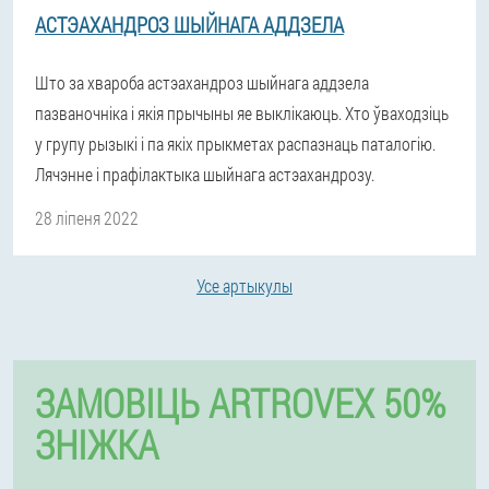
АСТЭАХАНДРОЗ ШЫЙНАГА АДДЗЕЛА
Што за хвароба астэахандроз шыйнага аддзела
пазваночніка і якія прычыны яе выклікаюць. Хто ўваходзіць
у групу рызыкі і па якіх прыкметах распазнаць паталогію.
Лячэнне і прафілактыка шыйнага астэахандрозу.
28 ліпеня 2022
Усе артыкулы
ЗАМОВІЦЬ ARTROVEX 50%
ЗНІЖКА