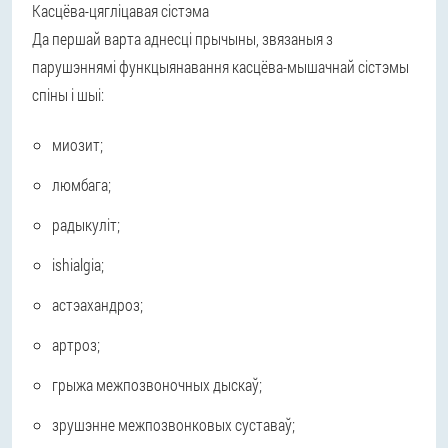
Касцёва-цягліцавая сістэма
Да першай варта аднесці прычыны, звязаныя з
парушэннямі функцыянавання касцёва-мышачнай сістэмы
спіны і шыі:
миозит;
люмбага;
радыкуліт;
ishialgia;
астэахандроз;
артроз;
грыжа межпозвоночных дыскаў;
зрушэнне межпозвонковых суставаў;