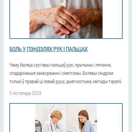
БОЛЬ У ПЭНДЗЛЯХ РУК І ПАЛЬЦАХ
Чаму баляць суставы пальцаў рук, прычыны і лячэнне,
спадарожныя захворванні і сімптомы. Болевы сіндром
толькі ў правай ці левай руцэ, дыягностыка, метады тэрапіі.
5 лістапада 2023