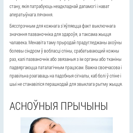
стану, якія патрабуюць неадкладнай дапамогі і нават
аператыўнага лячэння.
Бясспрэчным для кожнага з'яўляецца факт выключнага
значэння пазваночніка для здароўя, а таксама жыцця
чалавека. Менавіта таму прыродай прадугледжаны ахоўны
болевы сіндром ў вобласці спіны, срабатывающий кожны
раз, калі пазваночнік або звязаныя з ім органы або тканіны
падвяргаюцца паталагічным працэсам. Важна своечасова і
правільна рэагаваць на падобныя сігналы, каб болі ў спіне і
шыі не станавіліся перашкодай для звыклага рытму жыцця.
АСНОЎНЫЯ ПРЫЧЫНЫ