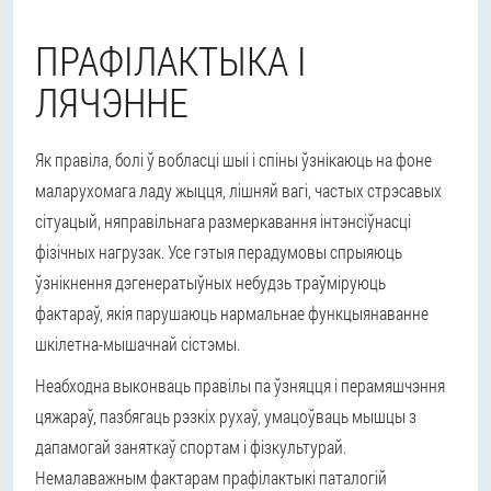
ПРАФІЛАКТЫКА І
ЛЯЧЭННЕ
Як правіла, болі ў вобласці шыі і спіны ўзнікаюць на фоне
маларухомага ладу жыцця, лішняй вагі, частых стрэсавых
сітуацый, няправільнага размеркавання інтэнсіўнасці
фізічных нагрузак. Усе гэтыя перадумовы спрыяюць
ўзнікнення дэгенератыўных небудзь траўміруюць
фактараў, якія парушаюць нармальнае функцыянаванне
шкілетна-мышачнай сістэмы.
Неабходна выконваць правілы па ўзняцця і перамяшчэння
цяжараў, пазбягаць рэзкіх рухаў, умацоўваць мышцы з
дапамогай заняткаў спортам і фізкультурай.
Немалаважным фактарам прафілактыкі паталогій