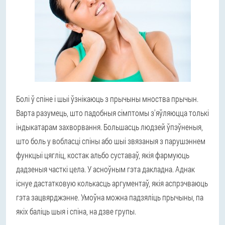
Болі ў спіне і шыі ўзнікаюць з прычыны мноства прычын.
Варта разумець, што падобныя сімптомы з'яўляюцца толькі
індыкатарам захворвання. Большасць людзей ўпэўненыя,
што боль у вобласці спіны або шыі звязаныя з парушэннем
функцыі цягліц, костак альбо суставаў, якія фармуюць
дадзеныя часткі цела. У асноўным гэта дакладна. Аднак
існуе дастатковую колькасць аргументаў, якія аспрэчваюць
гэта зацвярджэнне. Умоўна можна падзяліць прычыны, па
якіх баліць шыя і спіна, на дзве групы.