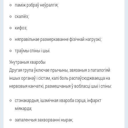
паміж рэбраў неўралгія;
скаліёз;
кифоз;
няправільнае размеркаванне фізічнай нагрузкі;
траўмы спіны і шыі.
Унутраныя хваробы
Другая група ўключае прычыны, звязаныя з паталогіяй
іншых органаў і сістэм, калі боль распаўсюджваецца на
нервовыя канчаткі, размешчаныя ў вобласці шыі і спіны:
стэнакардыя, ішэмічная хвароба сэрца, інфаркт
міякарда;
запаленчыя захворванні нырак;