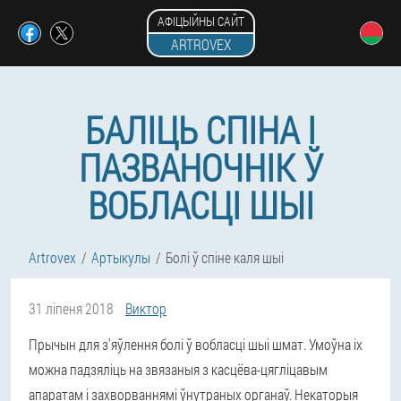
АФІЦЫЙНЫ САЙТ
ARTROVEX
БАЛІЦЬ СПІНА І
ПАЗВАНОЧНІК Ў
ВОБЛАСЦІ ШЫІ
Artrovex
Артыкулы
Болі ў спіне каля шыі
31 ліпеня 2018
Виктор
Прычын для з'яўлення болі ў вобласці шыі шмат. Умоўна іх
можна падзяліць на звязаныя з касцёва-цягліцавым
апаратам і захворваннямі ўнутраных органаў. Некаторыя