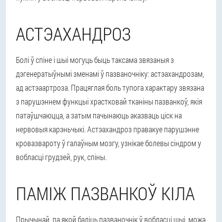
АСТЭАХАНДРОЗ
Болі ў спіне і шыі могуць быць таксама звязаныя з
дэгенератыўнымі зменамі ў пазваночніку: астэахандрозам,
ад астэаартроза. Працяглая боль тупога характару звязана
з парушэннем функцыі храстковай тканіны пазванкоў, якія
патаўшчаюцца, а затым пачынаюць аказваць ціск на
нервовыя карэньчыкі. Астэахандроз правакуе парушэнне
кровазвароту ў галаўным мозгу, узнікае болевы сіндром у
вобласці грудзей, рук, спіны.
ПАМІЖ ПАЗВАНКОЎ КІЛА
Прычынай, па якой баліць пазваночнік ў вобласці шыі, можа