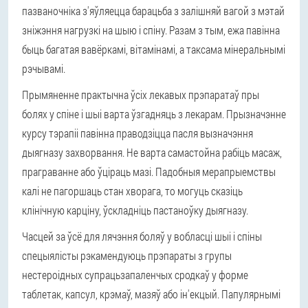
пазваночніка з'яўляецца барацьба з залішняй вагой з мэтай
зніжэння нагрузкі на шыю і спіну. Разам з тым, ежа павінна
быць багатая вавёркамі, вітамінамі, а таксама мінеральнымі
рэчывамі.
Прымяненне практычна ўсіх лекавых прэпаратаў пры
болях у спіне і шыі варта ўзгадняць з лекарам. Прызначэнне
курсу тэрапіі павінна праводзіцца пасля вызначэння
дыягназу захворвання. Не варта самастойна рабіць масаж,
праграванне або ўціраць мазі. Падобныя мерапрыемствы
калі не пагоршаць стан хворага, то могуць сказіць
клінічную карціну, ўскладніць пастаноўку дыягназу.
Часцей за ўсё для лячэння боляў у вобласці шыі і спіны
спецыялісты рэкамендуюць прэпараты з групы
нестероідных супрацьзапаленчых сродкаў у форме
таблетак, капсул, крэмаў, мазяў або ін'екцый. Папулярнымі