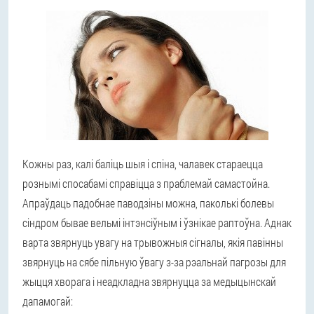
Кожны раз, калі баліць шыя і спіна, чалавек стараецца
рознымі спосабамі справіцца з праблемай самастойна.
Апраўдаць падобнае паводзіны можна, паколькі болевы
сіндром бывае вельмі інтэнсіўным і ўзнікае раптоўна. Аднак
варта звярнуць увагу на трывожныя сігналы, якія павінны
звярнуць на сябе пільную ўвагу з-за рэальнай пагрозы для
жыцця хворага і неадкладна звярнуцца за медыцынскай
дапамогай: