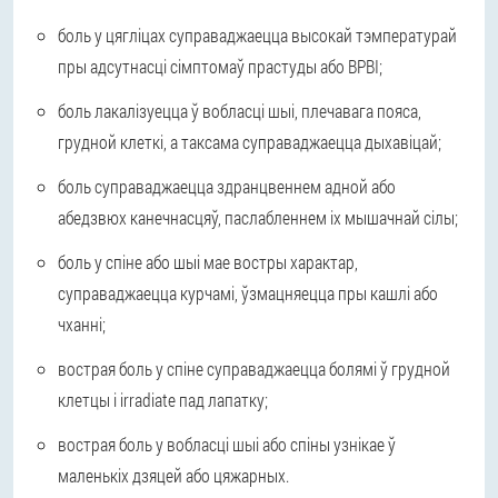
боль у цягліцах суправаджаецца высокай тэмпературай
пры адсутнасці сімптомаў прастуды або ВРВІ;
боль лакалізуецца ў вобласці шыі, плечавага пояса,
грудной клеткі, а таксама суправаджаецца дыхавіцай;
боль суправаджаецца здранцвеннем адной або
абедзвюх канечнасцяў, паслабленнем іх мышачнай сілы;
боль у спіне або шыі мае востры характар,
суправаджаецца курчамі, ўзмацняецца пры кашлі або
чханні;
вострая боль у спіне суправаджаецца болямі ў грудной
клетцы і irradiate пад лапатку;
вострая боль у вобласці шыі або спіны узнікае ў
маленькіх дзяцей або цяжарных.