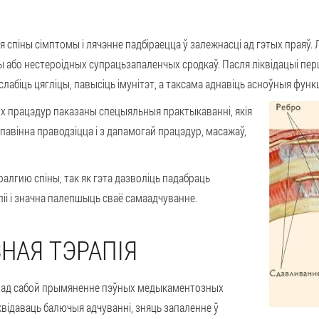
гія спіны сімптомы і лячэнне падбіраецца ў залежнасці ад гэтых прая
або нестероідных супрацьзапаленчых сродкаў. Пасля ліквідацыі пер
лабіць цягліцы, павысіць імунітэт, а таксама аднавіць асноўныя функ
х працэдур паказаны спецыяльныя практыкаванні, якія
 павінна праводзіцца і з дапамогай працэдур, масажаў,
алгию спіны, так як гэта дазволіць падабраць
і і значна палепшыць сваё самаадчуванне.
НАЯ ТЭРАПІЯ
е пад сабой прымяненне пэўных медыкаментозных
відаваць балючыя адчуванні, зняць запаленне ў