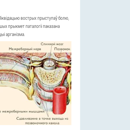
ў. Ліквідацыю вострых прыступаў болю,
шых прыкмет паталогіі паказана
цыі арганізма.