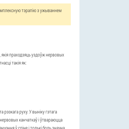
комплексную тэрапію з ужываннем
 якія праходзяць уздоўж нервовых
асці такія як:
а рэзкага руху. У выніку гэтага
нервовых канчаткаў і ўтвараюцца
чэння ў спіне і толькі боль значна