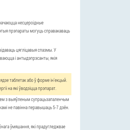
значаюцца несцероідные
 гэтыя прэпараты могуць справакаваць
відаваць цягліцавыя спазмы. У
ываюцца і антыдэпрэсанты, якія
ядзе таблетак або ў форме ін'екцый.
іі на які ўводзіцца прэпарат.
 гелем з выяўленым супрацьзапаленчым
камі не павінна перавышаць 5-7 дзён.
ыўнага ўмяшання, які прадугледжвае