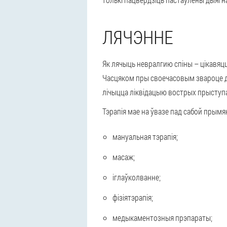
ЛЯЧЭННЕ
Як лячыць невралгию спіны – цікавяцц
Часцяком пры своечасовым звароце да 
лічыцца ліквідацыю вострых прыступаў 
Тэрапія мае на ўвазе пад сабой прымян
мануальная тэрапія;
масаж;
іглаўколванне;
фізіятэрапія;
медыкаментозныя прэпараты;