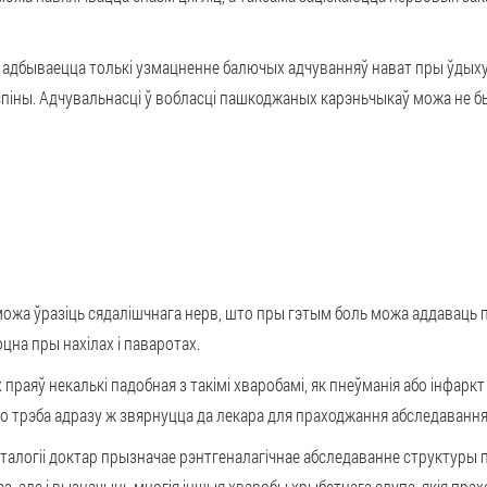
ка адбываецца толькі узмацненне балючых адчуванняў нават пры ўдых
спіны. Адчувальнасці ў вобласці пашкоджаных карэньчыкаў можа не б
ожа ўразіць сядалішчнага нерв, што пры гэтым боль можа аддаваць п
на пры нахілах і паваротах.
праяў некалькі падобная з такімі хваробамі, як пнеўманія або інфаркт 
 трэба адразу ж звярнуцца да лекара для праходжання абследавання і
алогіі доктар прызначае рэнтгеналагічнае абследаванне структуры па
з, але і вызначыць многія іншыя хваробы хрыбетнага слупа, якія прах