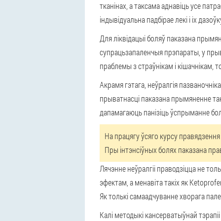
тканінах, а таксама аднавіць усе па
індывідуальна падбірае лекі і іх дазоўк
Для ліквідацыі боляў паказана прым
супрацьзапаленчыя прэпараты, у прыва
праблемы з страўнікам і кішачнікам, 
Акрамя гэтага, неўралгія пазваночнік
прыватнасці паказана прымяненне такі
дапамагаюць панізіць ўспрыманне болю
На працягу ўсяго курсу правядзення 
Пры інтэнсіўных болях паказана прав
Лячэнне неўралгіі праводзіцца не тол
эфектам, а менавіта такіх як Ketopro
Як толькі самаадчуванне хворага па
Калі методыкі кансерватыўнай тэрапіі