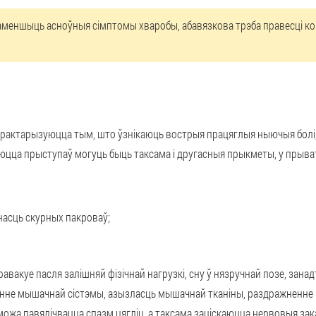
і паменшыць асноўныя сімптомы хваробы, абавязкова трэба правесці 
арактарызуюцца тым, што ўзнікаюць вострыя працяглыя ныючыя болі,
аюцца прыступаў могуць быць таксама і другасныя прыкметы, у прыватн
насць скурных пакроваў;
вакуе пасля залішняй фізічнай нагрузкі, сну ў нязручнай позе, занадт
не мышачнай сістэмы, азызласць мышачнай тканіны, раздражненне 
ожа павялічвацца спазм цягліц, а таксама заціскаюцца нервовыя закан