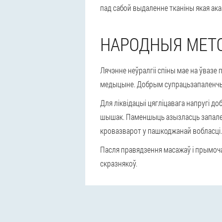
пад сабой выдаленне тканіны якая ака
НАРОДНЫЯ МЕТ
Лячэнне неўралгіі спіны мае на ўвазе
медыцыне. Добрым супрацьзапаленчым 
Для ліквідацыі цягліцавага напругі д
шышак. Паменшыць азызласць запален
кровазварот у пашкоджанай вобласці.
Пасля правядзення масажаў і прымочак
скразнякоў.