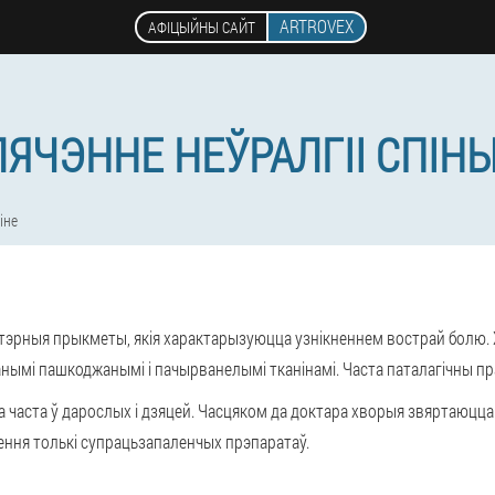
ARTROVEX
АФІЦЫЙНЫ САЙТ
ЛЯЧЭННЕ НЕЎРАЛГІІ СПІН
іне
тэрныя прыкметы, якія характарызуюцца узнікненнем вострай болю. Хв
ымі пашкоджанымі і пачырванелымі тканінамі. Часта паталагічны пра
а часта ў дарослых і дзяцей. Часцяком да доктара хворыя звяртаюцца
ння толькі супрацьзапаленчых прэпаратаў.