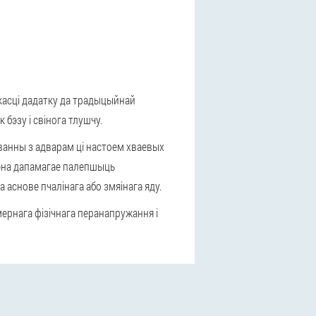
якасці дадатку да традыцыйнай
эзу і свінога тлушчу.
 ванны з адварам ці настоем хваевых
рэна дапамагае палепшыць
аснове пчалінага або змяінага яду.
ернага фізічнага перанапружання і