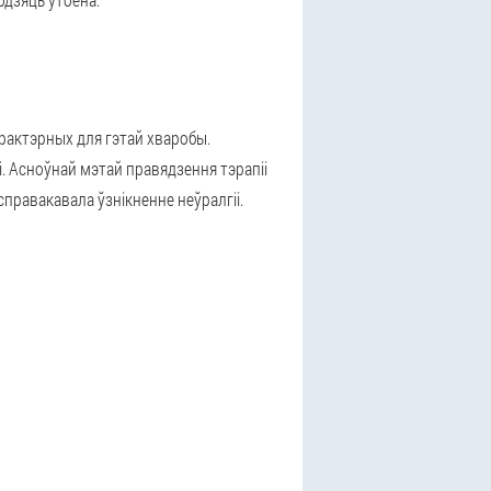
арактэрных для гэтай хваробы.
і. Асноўнай мэтай правядзення тэрапіі
справакавала ўзнікненне неўралгіі.