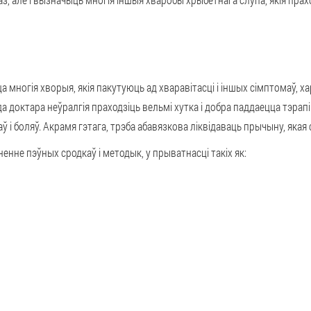
а многія хворыя, якія пакутуюць ад хваравітасці і іншых сімптомаў, х
доктара неўралгія праходзіць вельмі хутка і добра паддаецца тэрапі
і боляў. Акрамя гэтага, трэба абавязкова ліквідаваць прычыну, якая 
енне пэўных сродкаў і методык, у прыватнасці такіх як: