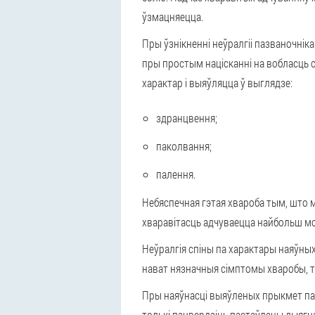
ўзмацняецца.
Пры ўзнікненні неўралгіі пазваночні
пры простым націсканні на вобласць 
характар і выяўляцца ў выглядзе:
здранцвення;
паколвання;
палення.
Небяспечная гэтая хвароба тым, што м
хваравітасць адчуваецца найбольш моц
Неўралгія спіны па характары наяўных 
нават нязначныя сімптомы хваробы, то
Пры наяўнасці выяўленых прыкмет пат
толькі пацвердзіць пастаўлены дыягна