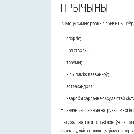
ПРЫЧЫНЫ
Існуюць самыя розныя прычыны неўралг
алергія;
наватворы;
траўмы;
кілы паміж пазванкоў;
астэахандроз;
хваробы сардэчна-сасудзістай сіст
значныя фізічныя нагрузкі і многія 
Натуральна, гэта толькі асноўныя пр
аспектаў, якія спрыяюць ціску на нер