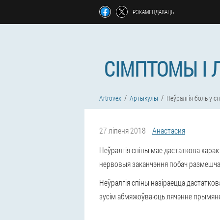
РЭКАМЕНДАВАЦЬ
СІМПТОМЫ І 
Artrovex
Артыкулы
Неўралгія боль у сп
27 ліпеня 2018
Анастасия
Неўралгія спіны мае дастаткова харак
нервовыя заканчэння побач размешчан
Неўралгія спіны назіраецца дастатков
зусім абмяжоўваюць лячэнне прымяне