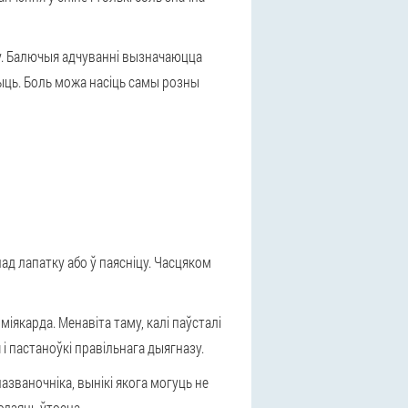
у. Балючыя адчуванні вызначаюцца
ыць. Боль можа насіць самы розны
ад лапатку або ў паясніцу. Часцяком
міякарда. Менавіта таму, калі паўсталі
 пастаноўкі правільнага дыягназу.
званочніка, вынікі якога могуць не
одзяць ўтоена.