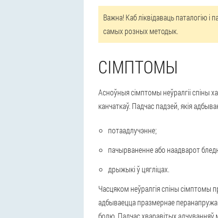
Важна! Каб ліквідаваць паталогію 
самых розных методык.
СІМПТОМЫ
Асноўныя сімптомы неўралгіі спіны х
канчаткаў. Падчас падзей, якія адбыв
потаадлучэнне;
пачырваненне або наадварот блед
дрыжыкі ў цягліцах.
Часцяком неўралгія спіны сімптомы пра
адбываецца празмернае перанапружан
болю. Падчас хваравітых адчуванняў м