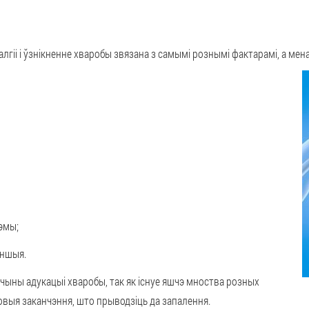
іі і ўзнікненне хваробы звязана з самымі рознымі фактарамі, а менав
эмы;
іншыя.
ычыны адукацыі хваробы, так як існуе яшчэ мноства розных
вовыя заканчэння, што прыводзіць да запалення.