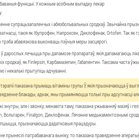
трабаваныя функцыі. У кожным асобным выпадку лекар
у.
яненне супрацьзапаленчых і абязбольвальных сродкаў. Звычайна пры
тнасці, такія як Ібупрофен, Напроксен, Диклофенак, Ortofen. Так як
то трэба абавязкова выконваць пэўныя меры засцярогі.
а ў дарослых лечыцца пры дапамозе прэпаратаў, якія дапамагаюць лік
х сродкаў, як Finlepsin, Карбамазепин, Габапентин. Таксама часта ўж
 і некалькі прытупіць адчуванні.
тэрапіі паказана прымаць вітаміны групы Ў, якія прызначаюцца ў выгл
ядзенне блакады, аднак, яны прымяняюцца толькі пры адсутнасці алерг
ькі знутры, але і звонку, менавіта таму, паказана ужыванняў мазяў і
fen, Вольтарен, Finalgon, Диклофенак. Лячэнне медыкаментознымі срод
лепшыцца, прызначаюцца дадатковыя працэдуры.
 не прынеслі патрабаванага выніку, то паказана правядзенне аперат