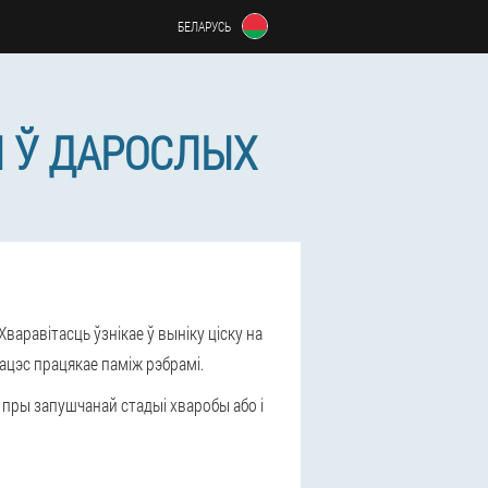
БЕЛАРУСЬ
Ы Ў ДАРОСЛЫХ
аравітасць ўзнікае ў выніку ціску на
цэс працякае паміж рэбрамі.
 пры запушчанай стадыі хваробы або і