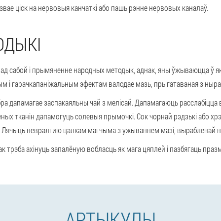
звае ціск на нервовыя канчаткі або пашырэнне нервовых каналаў.
ОДЫКІ
 пад сабой і прымяненне народных методык, аднак, яны ўжываюцца ў 
і гарачкапаніжальным эфектам валодае мазь, прыгатаваная з нырак б
обра дапамагае заспакаяльны чай з мелісай. Дапамагаюць расслабіцца
ых тканін дапамогуць солевыя прымочкі. Сок чорнай рэдзькі або х
 Лячыць невралгию цалкам магчыма з ужываннем мазі, вырабленай на 
 трэба ахінуць запалёную вобласць як мага цяплей і пазбягаць празм
АРТЫКУЛЫ