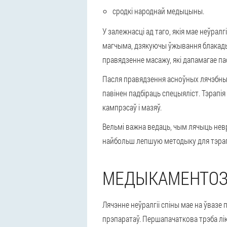
сродкі народнай медыцыны.
У залежнасці ад таго, якія мае неўрал
магчыма, дзякуючы ўжывання блакады 
правядзенне масажу, які дапамагае пас
Пасля правядзення асноўных лячэбны
павінен падбіраць спецыяліст. Тэрапія
кампрэсаў і мазяў.
Вельмі важна ведаць, чым лячыць невр
найбольш лепшую методыку для тэрапі
МЕДЫКАМЕНТОЗ
Лячэнне неўралгіі спіны мае на ўваз
прэпаратаў. Першапачаткова трэба лік