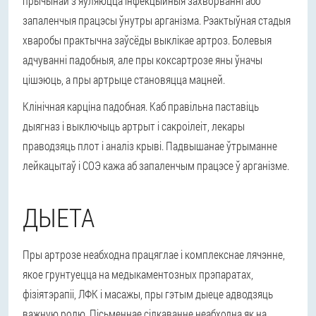
прычынай з'яўляюцца інфекцыйныя захворванні або
запаленчыя працэсы ўнутры арганізма. Рэактыўная стадыя
хваробы практычна заўсёды выклікае артроз. Болевыя
адчуванні падобныя, але пры коксартрозе яны ўначы
цішэюць, а пры артрыце становяцца мацней.
Клінічная карціна падобная. Каб правільна паставіць
дыягназ і выключыць артрыт і сакроілеіт, лекары
праводзяць плот і аналіз крыві. Падвышанае ўтрыманне
лейкацытаў і СОЭ кажа аб запаленчым працэсе ў арганізме.
ДЫЕТА
Пры артрозе неабходна працяглае і комплекснае лячэнне,
якое грунтуецца на медыкаментозных прэпаратах,
фізіятэрапіі, ЛФК і масажы, пры гэтым дыеце адводзяць
важную ролю. Пісьменнае сілкаванне неабходна як на