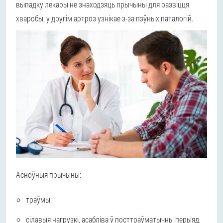
выпадку лекары не знаходзяць прычыны для развіцця
хваробы, у другім артроз узнікае з-за пэўных паталогій.
Асноўныя прычыны:
траўмы;
сілавыя нагрузкі, асабліва ў посттраўматычны перыяд,