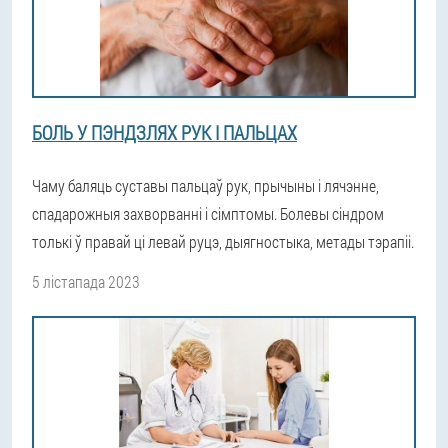
БОЛЬ У ПЭНДЗЛЯХ РУК І ПАЛЬЦАХ
Чаму баляць суставы пальцаў рук, прычыны і лячэнне,
спадарожныя захворванні і сімптомы. Болевы сіндром
толькі ў правай ці левай руцэ, дыягностыка, метады тэрапіі.
5 лістапада 2023