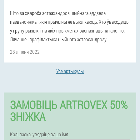
Што за хвароба астэахандроз шыйнага аддзела
пазваночніка і якія прычыны яе выклікаюць. Хто ўваходзіць
у групу рызыкі і па якіх прыкметах распазнаць паталогію.
Лячэнне і прафілактыка шыйнага астэахандрозу.
28 ліпеня 2022
Усе артыкулы
ЗАМОВІЦЬ ARTROVEX 50%
ЗНІЖКА
Калі ласка, увядзіце ваша імя