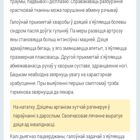
траўмы, падвывіхі і дісплазію. Справакаваць разбурэнне
храстковай тканіны можа парушэнне абмену рэчываў.
Галоўнай прыкметай хваробы ў дзяцей з'яўляецца болевы
сіндром пасля доўгіх гульняў. Па меры развіцця артрозу
яны становяцца больш інтэнсіўна і мацней. Дзіця
адмаўляецца бегаць, у яго змяншаецца апетыт, з'яўляецца
празмерная плаксівасць. Другой прыкметай з'яўляецца
абмежаванасць рухаў у хворым суставе, здранцвенне ногі.
Бацькам неабходна звярнуць увагу на характэрнае
храбусценне. Пры выяўленні першых сімптомаў трэба
тэрмінова звярнуцца да лекара.
На нататку. Дзіцячы арганізм хутчэй рэгенеруе ў
параўнанні з дарослым. Своечасовае лячэнне выратуе
дзіця ад інваліднасці.
Калі дыягназ пацверджаны, галоўнай задачай з'яўляецца