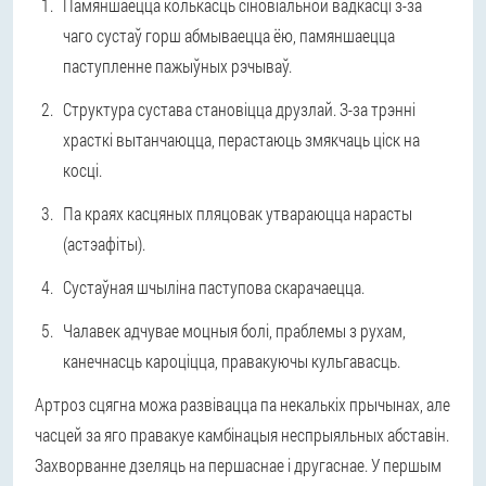
Памяншаецца колькасць сіновіальной вадкасці з-за
чаго сустаў горш абмываецца ёю, памяншаецца
паступленне пажыўных рэчываў.
Структура сустава становіцца друзлай. З-за трэнні
храсткі вытанчаюцца, перастаюць змякчаць ціск на
косці.
Па краях касцяных пляцовак утвараюцца нарасты
(астэафіты).
Сустаўная шчыліна паступова скарачаецца.
Чалавек адчувае моцныя болі, праблемы з рухам,
канечнасць кароціцца, правакуючы кульгавасць.
Артроз сцягна можа развівацца па некалькіх прычынах, але
часцей за яго правакуе камбінацыя неспрыяльных абставін.
Захворванне дзеляць на першаснае і другаснае. У першым