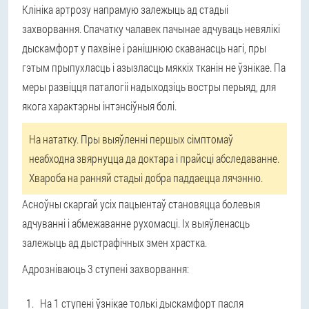
Клініка артрозу напрамую залежыць ад стадыі
захворвання. Спачатку чалавек пачынае адчуваць невялікі
дыскамфорт у пахвіне і ранішнюю скаванасць нагі, пры
гэтым прыпухласць і азызласць мяккіх тканін не ўзнікае. Па
меры развіцця паталогіі надыходзіць востры перыяд, для
якога характэрны інтэнсіўныя болі.
На нататку. Пры выяўленні першых сімптомаў
неабходна звярнуцца да доктара і прайсці абследаванне.
Хвароба на ранняй стадыі добра паддаецца лячэнню.
Асноўны скаргай усіх пацыентаў становяцца болевыя
адчуванні і абмежаванне рухомасці. Іх выяўленасць
залежыць ад дыстрафічных змен храстка.
Адрозніваюць 3 ступені захворвання:
На 1 ступені ўзнікае толькі дыскамфорт пасля