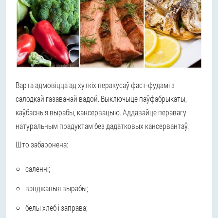
Варта адмовіцца ад хуткіх перакусаў фаст-фудамі з
салодкай газаванай вадой. Выключыце паўфабрыкаты,
каўбасныя вырабы, кансервацыю. Аддавайце перавагу
натуральным прадуктам без дадатковых кансервантаў.
Што забаронена:
саленні;
вэнджаныя вырабы;
белы хлеб і заправа;