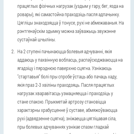
працяглых фізічных нагрузак (уздым у гару, бег, язда на
ровары), які самастойна праходзіць пасля адпачынку.
Цягліцы знаходзяцца ў тонусе, рухі не абмежаваныя. На
рэнтгенаўскім здымку можна заўважыць звужэнне
сустаўнай шчыліны.
На 2 ступені пачынаюцца болевыя адчуванні, якія
аддаюць у пахвінную вобласць, распаўсюджваюцца на
ягадзіцу і пярэднюю паверхню сцягна. Узнікаюць
"стартавыя" болі пры спробе ўстаць або пачаць хаду,
якія праз 2-3 хвіліны праходзяць. Пасля працяглых
нагрузак хваравітасць узмацняецца і праходзіць у
стане спакою. Прыкметай артрозу становіцца
характэрны храбусценне ў суставе, абмяжоўваюцца
рухі (адвядзенне сцягна), зніжаецца цягліцавая сіла,
пры болевых адчуваннях узнікае спазм гладкай