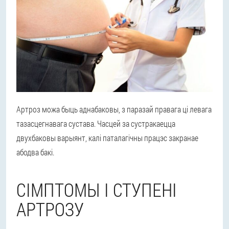
Артроз можа быць аднабаковы, з паразай правага ці левага
тазасцегнавага сустава. Часцей за сустракаецца
двухбаковы варыянт, калі паталагічны працэс закранае
абодва бакі.
СІМПТОМЫ І СТУПЕНІ
АРТРОЗУ