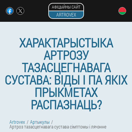
АФІЦЫЙНЫ САЙТ
ARTROVEX
ХАРАКТАРЫСТЫКА
АРТРОЗУ
ТАЗАСЦЕГНАВАГА
СУСТАВА: ВІДЫ І ПА ЯКІХ
ПРЫКМЕТАХ
РАСПАЗНАЦЬ?
Artrovex
Артыкулы
Артроз тазасцегнавага сустава сімптомы і лячэнне