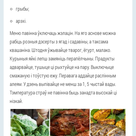
грыбы;
арэхі.
Меню павінна ўключаць жэлацін. На яго аснове можна
рабіць розныя дэсерты з ягад і садавіны, а таксама
квашаніна. Штодня ўжывайце тварог, ёгурт, малако.
Курыныя яйкі лепш замяніць перапёлчыны. Прадукты
адварвайце, тушыце ці рыхтуйце на пару. Выключыце
смажаную і тоўстую ежу. Перавага аддайце раслінным
алеям. У дзень выпівайце не менш за 1, 5 чыстай вады.
Тэмпература страў не павінна быць занадта высокай ці
нізкай.