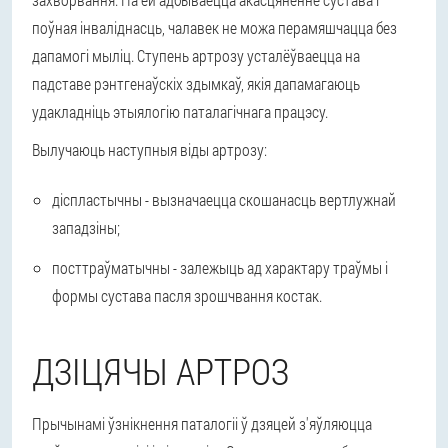
поўная інваліднасць, чалавек не можа перамяшчацца без
дапамогі мыліц. Ступень артрозу усталёўваецца на
падставе рэнтгенаўскіх здымкаў, якія дапамагаюць
удакладніць этыялогію паталагічнага працэсу.
Вылучаюць наступныя віды артрозу:
діспластычны - вызначаецца скошанасць вертлужнай
западзіны;
посттраўматычны - залежыць ад характару траўмы і
формы сустава пасля зрошчвання костак.
ДЗІЦЯЧЫ АРТРОЗ
Прычынамі ўзнікнення паталогіі ў дзяцей з'яўляюцца