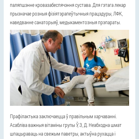
паляпшэнне кровазабеспячэння сустава. Для гэтага лекар
прызначае розныя фізіятэрапеўтычныя працэдуры, ЛФК,
наведванне санаторыяў, медыкаментозныя прэпараты.
Прафілактыка заключаецца ў правільным харчаванні.
Асабліва важныя вітаміны групы Ў, З, Д. Неабходна шмат
шпацыраваць на свежым паветры, актыўна рухацца і