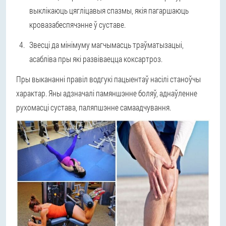
выклікаюць цягліцавыя спазмы, якія пагаршаюць
кровазабеспячэнне ў суставе.
Звесці да мінімуму магчымасць траўматызацыі,
асабліва пры які развіваецца коксартроз.
Пры выкананні правіл водгукі пацыентаў насілі станоўчы
характар. Яны адзначалі памяншэнне боляў, аднаўленне
рухомасці сустава, паляпшэнне самаадчування.