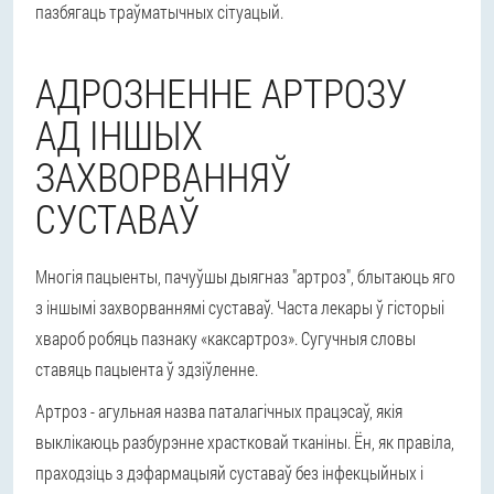
пазбягаць траўматычных сітуацый.
АДРОЗНЕННЕ АРТРОЗУ
АД ІНШЫХ
ЗАХВОРВАННЯЎ
СУСТАВАЎ
Многія пацыенты, пачуўшы дыягназ "артроз", блытаюць яго
з іншымі захворваннямі суставаў. Часта лекары ў гісторыі
хвароб робяць пазнаку «каксартроз». Сугучныя словы
ставяць пацыента ў здзіўленне.
Артроз - агульная назва паталагічных працэсаў, якія
выклікаюць разбурэнне храстковай тканіны. Ён, як правіла,
праходзіць з дэфармацыяй суставаў без інфекцыйных і