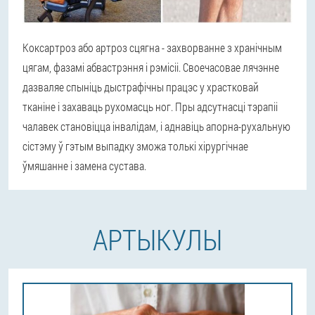
Коксартроз або артроз сцягна - захворванне з хранічным
цягам, фазамі абвастрэння і рэмісіі. Своечасовае лячэнне
дазваляе спыніць дыстрафічны працэс у храстковай
тканіне і захаваць рухомасць ног. Пры адсутнасці тэрапіі
чалавек становіцца інвалідам, і аднавіць апорна-рухальную
сістэму ў гэтым выпадку зможа толькі хірургічнае
ўмяшанне і замена сустава.
АРТЫКУЛЫ