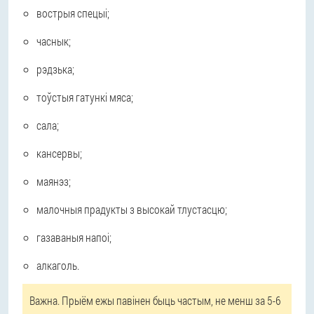
вострыя спецыі;
часнык;
рэдзька;
тоўстыя гатункі мяса;
сала;
кансервы;
маянэз;
малочныя прадукты з высокай тлустасцю;
газаваныя напоі;
алкаголь.
Важна. Прыём ежы павінен быць частым, не менш за 5-6