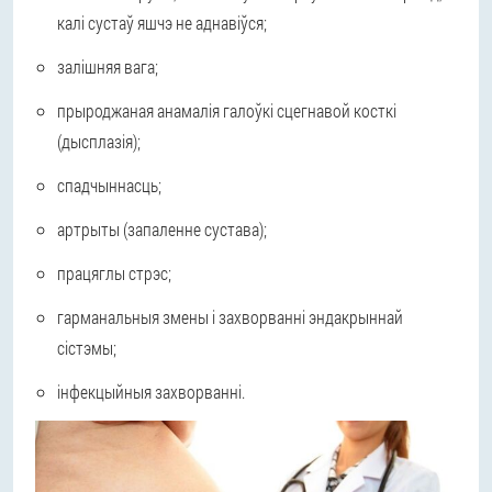
калі сустаў яшчэ не аднавіўся;
залішняя вага;
прыроджаная анамалія галоўкі сцегнавой косткі
(дысплазія);
спадчыннасць;
артрыты (запаленне сустава);
працяглы стрэс;
гарманальныя змены і захворванні эндакрыннай
сістэмы;
інфекцыйныя захворванні.