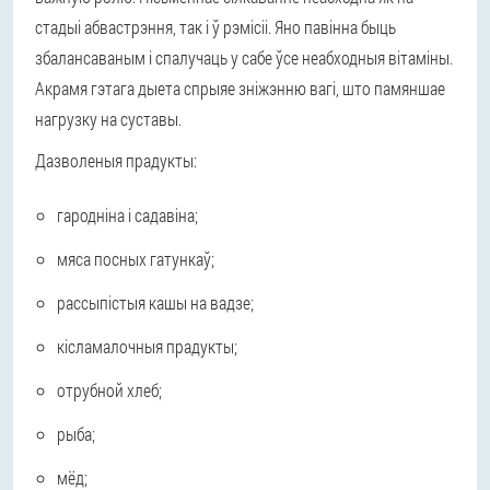
стадыі абвастрэння, так і ў рэмісіі. Яно павінна быць
збалансаваным і спалучаць у сабе ўсе неабходныя вітаміны.
Акрамя гэтага дыета спрыяе зніжэнню вагі, што памяншае
нагрузку на суставы.
Дазволеныя прадукты:
гародніна і садавіна;
мяса посных гатункаў;
рассыпістыя кашы на вадзе;
кісламалочныя прадукты;
отрубной хлеб;
рыба;
мёд;