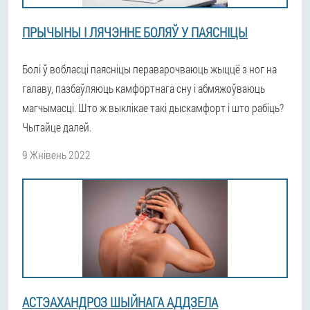
ПРЫЧЫНЫ І ЛЯЧЭННЕ БОЛЯЎ У ПАЯСНІЦЫ
Болі ў вобласці паясніцы пераварочваюць жыццё з ног на
галаву, пазбаўляюць камфортнага сну і абмяжоўваюць
магчымасці. Што ж выклікае такі дыскамфорт і што рабіць?
Чытайце далей.
9 Жнівень 2022
АСТЭАХАНДРОЗ ШЫЙНАГА АДДЗЕЛА