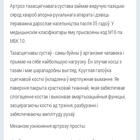
Артроз тазасцегнавага сустава займае вядучую пазіцыю
сярод хвароб апорна-рухальнага апарата і дзівіць
пераважна дарослае насельніцтва пасля 35 гадоў. У
медыцынскім класіфікатары яму прысвоены код М16 па
МБК 10.
Тазасцегнавы сустаў - самы буйны ў арганізме чалавека і
прымае на сябе найбольшую нагрузку. Ён злучае косці з
тазам і мае шарападобны выгляд. Круглая галоўка
сцегнавой косткі ўкладзена ў вертлужнае выманне. Яе
паверхня пакрыта храстковай тканінай, якая забяспечвае
слізгаценне костак і выконвае амартызацыйныя функцыі,
засцерагаючы косткі ад трэння, разбурэнні і
забяспечваючы амплітуду рухаў.
Механізм узнікнення артрозу просты: