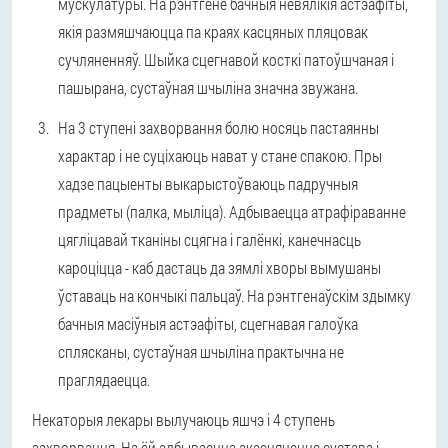
мускулатуры. На рэнтгене бачныя невялікія астэафіты,
якія размяшчаюцца па краях касцяных пляцовак
сучляненняў. Шыйка сцегнавой косткі патоўшчаная і
пашырана, сустаўная шчыліна значна звужана.
На 3 ступені захворвання болю носяць пастаянны
характар і не суціхаюць нават у стане спакою. Пры
хадзе пацыенты выкарыстоўваюць падручныя
прадметы (палка, мыліца). Адбываецца атрафіраванне
цягліцавай тканіны сцягна і галёнкі, канечнасць
кароціцца - каб дастаць да зямлі хворы вымушаны
ўставаць на кончыкі пальцаў. На рэнтгенаўскім здымку
бачныя масіўныя астэафіты, сцегнавая галоўка
сплясканы, сустаўная шчыліна практычна не
праглядаецца.
Некаторыя лекары вылучаюць яшчэ і 4 ступень
захворвання. На ёй адбываецца акасцяненне сустава і