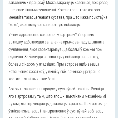
запаленчых працэсаў. Можа закрануць каленнае, локцевае,
плечавае і іншыя сучляненні. Коксартроз - гэта артроз
менавіта тазасцегнавага сустава, пра што кажа прыстаўка
"кокс", якая вылучае канкрэтную вобласць.
У чым адрозненне сакроілеіту і артрозу? У першым
выпадку адбываецца запаленне крыжова-падуздышнага
сучлянення, якое характарызуецца болямі ў крыжы пры
сядзенні. З'яўляецца азызласць у вобласці пазванкоў,
болевы сіндром у ягадзіцах. Пры артрозе адбываецца
истончение храсткоў, у выніку якіх пачынаецца трэнне
костак - гэта і выклікае болі.
Артрыт - запаленчы працэс у сустаўнай тканіны. Розніца
яго з артрозам у тым, што апошні выкліканы механічнымі
рухамі, якія прыводзяць да ізаляцыі храстка. Пры артрыце
ўзнікае азызласць і пачырваненне ў сустаўнай вобласці,