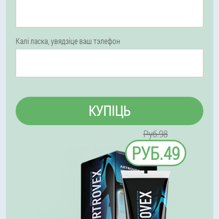
Калі ласка, увядзіце ваш тэлефон
КУПІЦЬ
Руб.98
РУБ.49