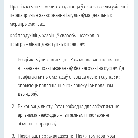
Прафілактычныя меры складаюцца ў своечасовым ухіленні
першапрычын захворвання і агульнаўмацавальных
мерапрыемствах.
Каб прадухіліць развіццё хваробы, неабходна
прытрымлівацца наступных правілаў:
Весці актыўны лад жыцця. Рэкамендавана плаванне,
выкананне практыкаванняў без нагрузкі на сустаў. Да
прафілактычных метадаў ставіцца лазня і сауна, якія
спрыяюць паляпшэнню крывацёку і выводзінам
дзындраў.
Выконваць дыету. Гэта неабходна для забеспячэння
арганізма неабходнымі вітамінамі і паскарэнні
абменных працэсаў.
Пазбягаць пераахаладжэння. Нізкія тэмпературы