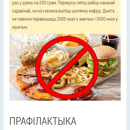
раз у дзень па 200 грам. Перакусы лепш рабіць каханай
садавінай, на ноч можна выпіць шклянку кефіру. Дыета
не павінна перавышаць 2000 ккал у жанчын і 3000 ккал у
мужчын.
ПРАФІЛАКТЫКА