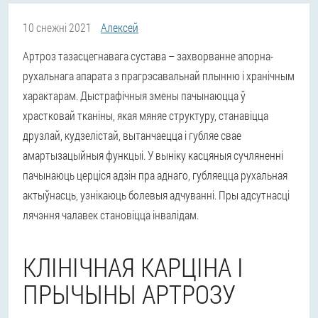
10 снежні 2021
Алексей
Артроз тазасцегнавага сустава – захворванне апорна-
рухальнага апарата з прагрэсавальнай плынню і хранічным
характарам. Дыстрафічныя змены пачынаюцца ў
храстковай тканіны, якая мяняе структуру, станавіцца
друзлай, кудзелістай, вытанчаецца і губляе свае
амартызацыйныя функцыі. У выніку касцяныя сучляненні
пачынаюць церціся адзін пра аднаго, губляецца рухальная
актыўнасць, узнікаюць болевыя адчуванні. Пры адсутнасці
лячэння чалавек становіцца інвалідам.
КЛІНІЧНАЯ КАРЦІНА І
ПРЫЧЫНЫ АРТРОЗУ