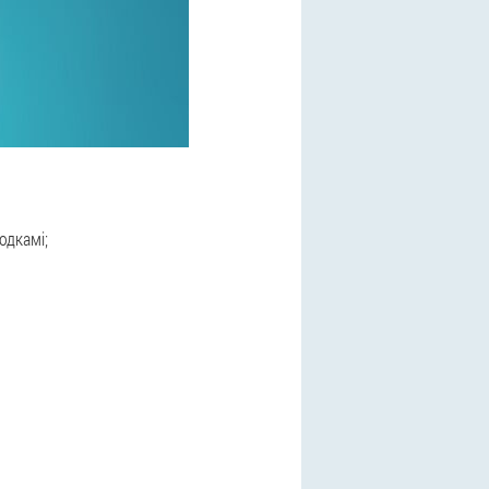
одкамі;