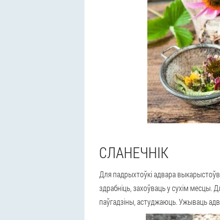
СЛАНЕЧНІК
Для падрыхтоўкі адвара выкарыстоўва
здрабніць, захоўваць у сухім месцы. 
паўгадзіны, астуджаюць. Ужываць адва