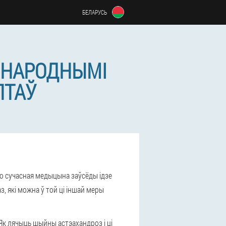
БЕЛАРУСЬ
 НАРОДНЫМІ
ПТАЎ
о сучасная медыцына заўсёды ідзе
з, які можна ў той ці іншай меры
к лячыць шыйны астэахандроз і ці