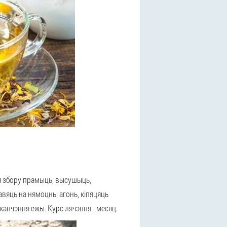
я збору прамыць, высушыць,
тавяць на нямоцны агонь, кіпяцяць
канчэння ежы. Курс лячэння - месяц.