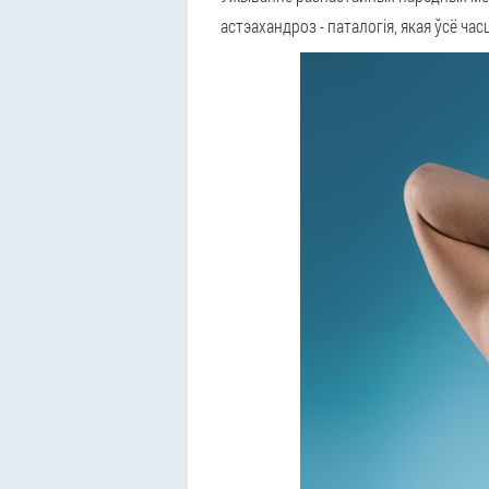
астэахандроз - паталогія, якая ўсё ча