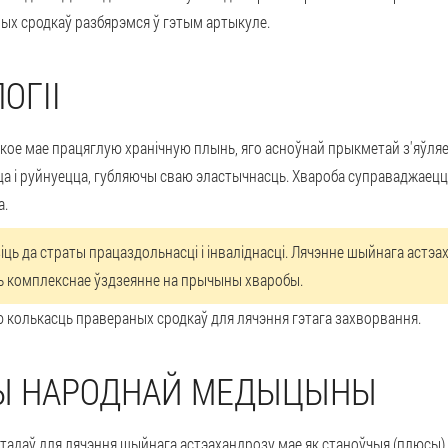
ных сродкаў разбярэмся ў гэтым артыкуле.
ОГІІ
якое мае працяглую хранічную плынь, яго асноўнай прыкметай з'яўл
ца і руйнуецца, губляючы сваю эластычнасць. Хвароба суправаджаец
а.
іць да страты працаздольнасці і інваліднасці. Лячэнне шыйнага астэаха
ь комплекснае ўздзеянне на прычыны хваробы.
колькасць правераных сродкаў для лячэння гэтага захворвання.
СЫ НАРОДНАЙ МЕДЫЦЫНЫ
даў для лячэння шыйнага астэахандрозу мае як станоўчыя (плюсы) т