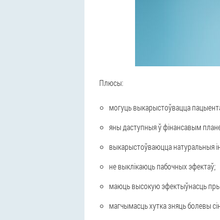
Плюсы:
могуць выкарыстоўвацца пацыента
яны даступныя ў фінансавым плане
выкарыстоўваюцца натуральныя і
не выклікаюць пабочных эфектаў;
маюць высокую эфектыўнасць пры 
магчымасць хутка зняць болевы сін