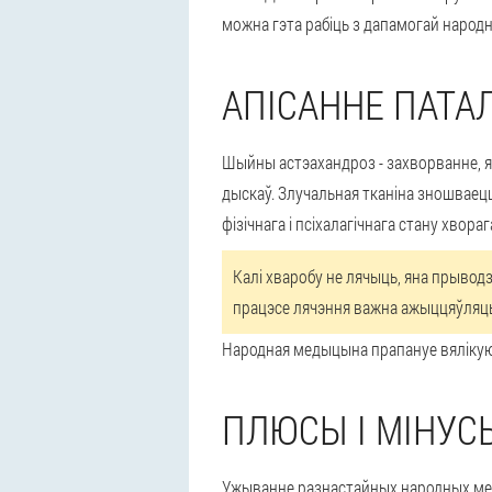
можна гэта рабіць з дапамогай народ
АПІСАННЕ ПАТАЛ
Шыйны астэахандроз - захворванне, 
дыскаў. Злучальная тканіна зношваец
фізічнага і псіхалагічнага стану хвораг
Калі хваробу не лячыць, яна прыводз
працэсе лячэння важна ажыццяўляц
Народная медыцына прапануе вялікую 
ПЛЮСЫ І МІНУ
Ужыванне разнастайных народных мета