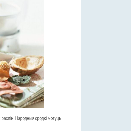
х раслін. Народныя сродкі могуць