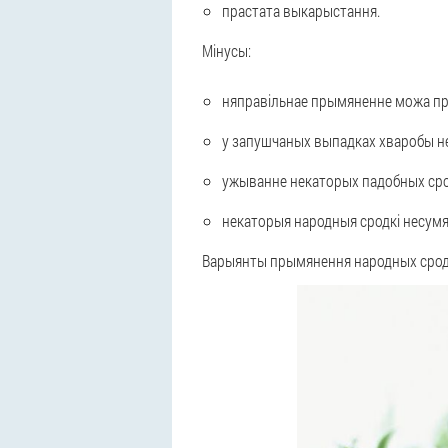
прастата выкарыстання.
Мінусы:
няправільнае прымяненне можа пр
у запушчаных выпадках хваробы не 
ужыванне некаторых падобных срод
некаторыя народныя сродкі несумя
Варыянты прымянення народных сродк