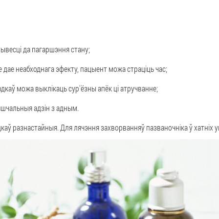
ывесці да пагаршэння стану;
дае неабходнага эфекту, пацыент можа страціць час;
каў можа выклікаць сур'ёзны апёк ці атручванне;
шчальныя адзін з адным.
аў разнастайныя. Для лячэння захворванняў пазваночніка ў хатніх