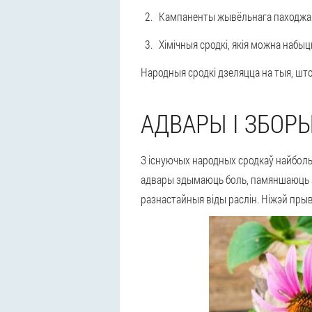
Кампаненты жывёльнага паходжання
Хімічныя сродкі, якія можна набыць
Народныя сродкі дзеляцца на тыя, шт
АДВАРЫ І ЗБОР
З існуючых народных сродкаў найбол
адвары здымаюць боль, памяншаюць а
разнастайныя віды раслін. Ніжэй пр