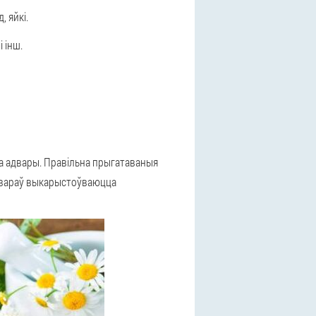
 яйкі.
і інш.
а адвары. Правільна прыгатаваныя
адвараў выкарыстоўваюцца