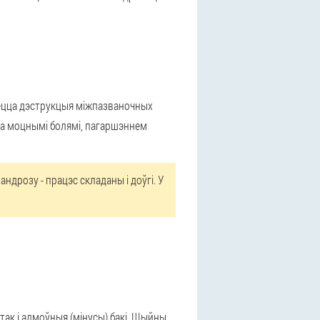
яецца дэструкцыя міжпазваночных
ца моцнымі болямі, пагаршэннем
ндрозу - працэс складаны і доўгі. У
ак і адмоўныя (мінусы) бакі. Шыйны