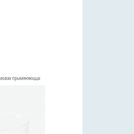
 умовах прымяняюцца: