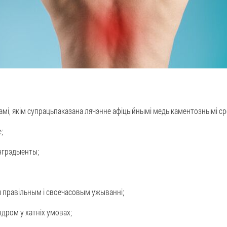
мі, якім супрацьпаказана лячэнне афіцыйнымі медыкаментознымі ср
;
нгрэдыенты;
правільным і своечасовым ужыванні;
дром у хатніх умовах;