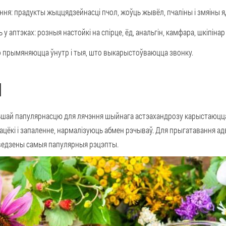
: прадукты жыццядзейнасці пчол, жоўць жывёл, пчаліны і змяіны яд,
 у аптэках: розныя настойкі на спірце, ёд, анальгін, камфара, шкіпінар 
о прымяняюцца ўнутр і тыя, што выкарыстоўваюцца звонку.
Ы
ьшай папулярнасцю для лячэння шыйнага астэахандрозу карыстаюцц
цёкі і запаленне, нармалізуюць абмен рэчываў. Для прыгатавання 
ыведзены самыя папулярныя рэцэпты.