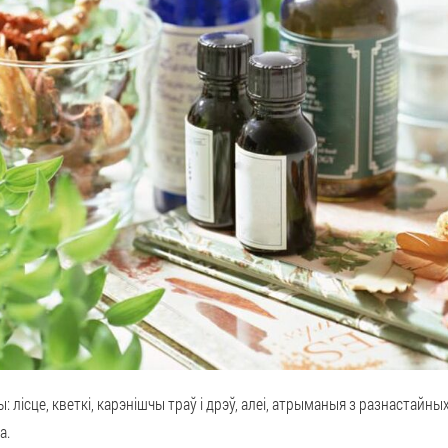
 лісце, кветкі, карэнішчы траў і дрэў, алеі, атрыманыя з разнастайны
а.