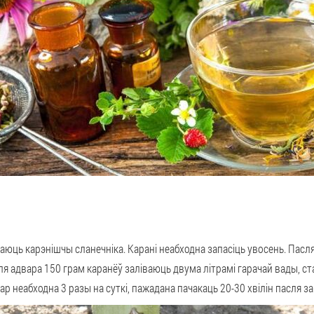
юць карэнішчы сланечніка. Карані неабходна запасіць увосень. Пасл
Для адвара 150 грам каранёў заліваюць двума літрамі гарачай вады, с
р неабходна 3 разы на суткі, пажадана пачакаць 20-30 хвілін пасля за