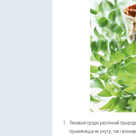
Лекавыя сродкі расліннай прыроды:
прымяняцца як унутр, так і вонкав