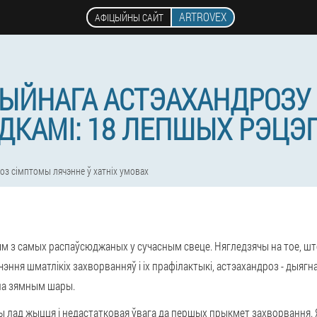
ARTROVEX
АФІЦЫЙНЫ САЙТ
ЫЙНАГА АСТЭАХАНДРОЗУ
ДКАМІ: 18 ЛЕПШЫХ РЭЦЭ
з сімптомы лячэнне ў хатніх умовах
м з самых распаўсюджаных у сучасным свеце. Нягледзячы на тое, шт
ння шматлікіх захворванняў і іх прафілактыкі, астэахандроз - дыягна
 на зямным шары.
лад жыцця і недастатковая ўвага да першых прыкмет захворвання. Я