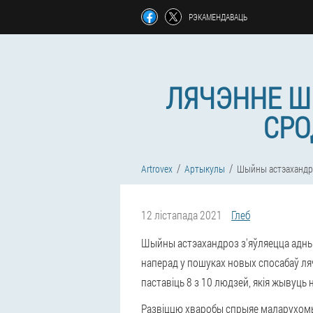
РЭКАМЕНДАВАЦЬ
ЛЯЧЭННЕ Ш
СРО
Artrovex
Артыкулы
Шыйны астэахандро
12 лістапада 2021
Глеб
Шыйны астэахандроз з'яўляецца адны
наперад у пошуках новых спосабаў лячэ
паставіць 8 з 10 людзей, якія жывуць
Развіццю хваробы спрыяе маларухомы 