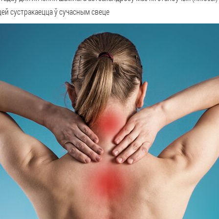
сцей сустракаецца ў сучасным свеце