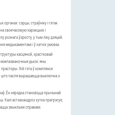
 органах: сэрцы, страўніку і гэтак
 на своечасовую карэкцыю і
 рознага ўзросту, у тым ліку дзяцей.
ня медыкаментамі і ў хатніх умовах.
структуры касцяной, храстковай
ь міжпазваночныя дыскі: яны
прасторы. Усё гэта ў комплексе
ю, што пасля вырашаецца выключна з
наў. Ён нярэдка становіцца прычынай
. Калі астэахандроз хутка прагрэсуе,
мацца звыклымі справамі.