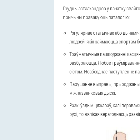
Грудны астэахандроз у пачатку свайго
прычыны правакуюць паталогію:
Рэгулярнае статычнае або дынаміч
людзей, якія займаюцца спортам б
Траўматычныя пашкоджанні касцяны
разбураюцца. Любое траўміраванне
сістэм. Неабходнае паступленне па
Парушэнне выправы, прыроджаныя ц
міжпазванковыя дыскі.
Рэзкі ўздым цяжараў, калі пераваж
рухі, то вялікая верагоднасць разв