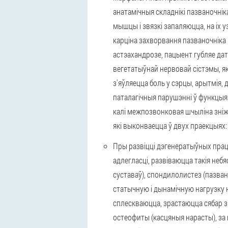
анатамічныя складнікі пазваночнік
мышцы і звязкі запаляюцца, на іх 
карціна захворвання пазваночніка 
астэахандрозе, пацыент губляе да
вегетатыўнай нервовай сістэмы, я
з'яўляецца боль у сэрцы, арытмія, 
паталагічныя парушэнні ў функцыян
калі межпозвонковая шчыліна зніж
які выконваецца ў двух праекцыях: 
Пры развіцці дэгенератыўных прац
адлегласці, развіваюцца такія не
суставаў), спондилолистез (пазван
статычную і дынамічную нагрузку н
сплескваюцца, зрастаюцца сябар 
остеофиты (касцяныя нарасты), за