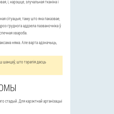
я, і, нарэшце, злучальная тканіна і
ая сітуацыя, таму што яна паказвае,
роз груднога аддзела пазваночніка ў
спечная хвароба.
аксама няма. Але варта адзначыць,
ш шанцаў, што тэрапія дасць
ТОМЫ
яго стадый. Для карэктнай арганізацыі