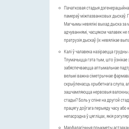
Пачатковая стадыя дэгенерацыйна
памераў міжпазванковых дыскаў. 
Магчымы невялікі выхад дыска за 
адчуваннямі, часцяком чалавек не
пратрузія дыскаў (іх невялікае вып
Калі ў чалавека назіраецца грудны 
Тлумачыцца гэта тым, што ўзнікае 
забяспечваецца аптымальнае падтр
вельмі важна сіметрычнае фармава
скрыўленасць хрыбетнага слупа, ал
зашчамляюцца нервовыя валокны, я
стадыі? Боль у спіне на другой ст
працягу доўгага перыяду часу або
непасрэдна ў цягліцах, якія рэгул
Марфалагічныя прыкметы астэаханд