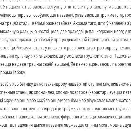
а. У пацыента назіраюць наступную паталагічную карціну: маюцца кілы
узнікаюць парывы, ссоўваюцца пазванкі, развіваюцца прыкметы артро
на трэцяй стадыі вельмі разнастайная. Акрамя таго, што ў чалавека 
тыкальную рэакцыю часткі цела, дзе праходзіць пашкоджаны нерв; у я
кія суправаджаюцца збоямі ў працы дыхальнай і крывяноснай сістэм. 
дыхавіца. Акрамя гэтага, у пацыента развіваецца артроз адразу некал
аванні органаў, якія знаходзяцца ў вобласці грудной клеткі. Падобн
аецца на дзве траціны сваёй вышыні. Яе памер ацэньваюць па рэнтге
прама і збоку.
эсаў у хрыбетніку да астэахандрозу чацвёртай ступені міжпазваночн
бяспечныя станы, як спондилез, спондилоартроз (характарызуецца па
кі скручваюцца або ссоўваюцца)Арганізм мабілізуе свае кампенсатор
а пазваночны слуп, папярэдзіць траўмы анатамічных элементаў, з-за
з сябрам. Пашкоджаная вобласць фібрознага кольца замяшчаецца кас
 кошт выпадзення дыска пазванка звужаецца спінны мозг, моцна здуш