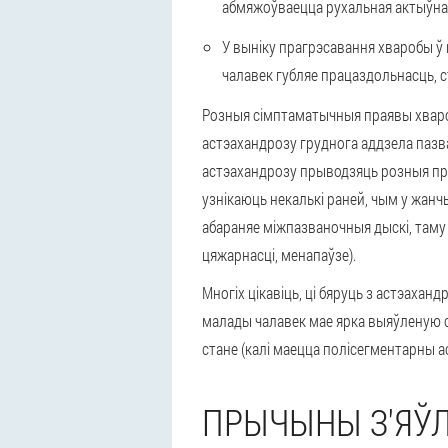
абмяжоўваецца рухальная актыўнасц
У выніку прагрэсавання хваробы ў
чалавек губляе працаздольнасць, с
Розныя сімптаматычныя праявы хвароб
астэахандрозу груднога аддзела пазв
астэахандрозу прыводзяць розныя пры
узнікаюць некалькі раней, чым у жанч
абараняе міжпазваночныя дыскі, таму
цяжарнасці, менапаўзе).
Многіх цікавіць, ці бяруць з астэахан
малады чалавек мае ярка выяўленую с
стане (калі маецца полісегментарны а
ПРЫЧЫНЫ З'ЯЎ