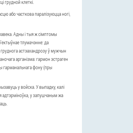
ці грудной клеткі.
сцю або часткова паралізуюцца ногі,
авека. Адны і тыя ж сімптомы
'ектыўнае тлумачэнне: да
 груднога астэахандрозу ў мужчын
аночага арганізма: гармон эстраген
ны гарманальнага фону (пры
рызавуць у войска. У выпадку, калі
я адтэрміноўка, у запушчаным жа
аць.