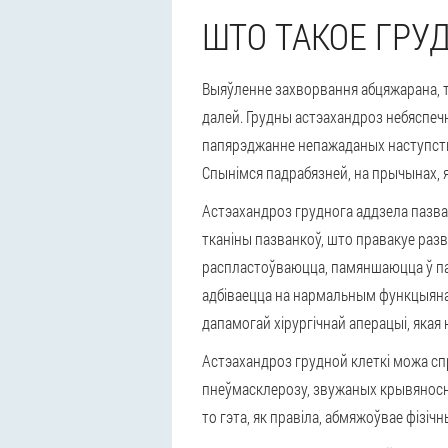
ШТО ТАКОЕ ГРУ
Выяўленне захворвання абцяжарана, та
далей. Грудны астэахандроз небяспеч
папярэджанне непажаданых наступства
Спынімся падрабязней, на прычынах, я
Астэахандроз груднога аддзела пазва
тканіны пазванкоў, што правакуе разв
распластоўваюцца, памяншаюцца ў па
адбіваецца на нармальным функцыянав
дапамогай хірургічнай аперацыі, яка
Астэахандроз грудной клеткі можа спр
пнеўмасклерозу, звужаных крывяносны
то гэта, як правіла, абмяжоўвае фізі