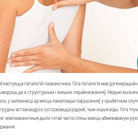
ыягнастуецца паталогій пазваночніка. Гэта паталогія мае дэгенерацы
ыводзіць да іх структурным і знешніх перайначванняў. Медыкі вызна
оз, у залежнасці ад месца лакалізацыі парушэнняў у хрыбетным слупе
о грудны астэахандроз сустракаецца радзей, чым іншыя віды. Гэта тл
ле: міжпазваночныя дыскі гэтай часткі спіны маюць абмежаваную ру
оджання.