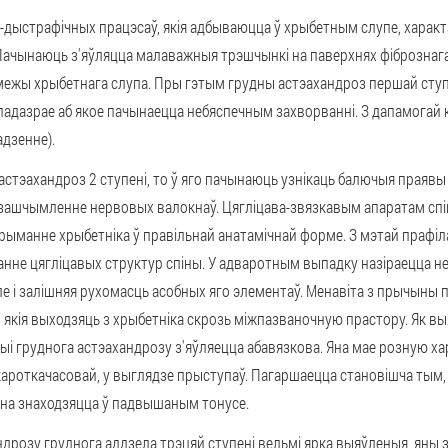
-дыстрафічных працэсаў, якія адбываюцца ў хрыбетным слупе, харак
Пачынаюць з'яўляцца малаважныя трэшчынкі на паверхнях фібрознаг
межы хрыбетнага слупа. Пры гэтым грудны астэахандроз першай ступ
 падазрае аб якое пачынаецца небяспечным захворванні. З дапамогай
адзенне).
астэахандроз 2 ступені, то ў яго пачынаюць узнікаць балючыя праявы ў
зашчымленне нервовых валокнаў. Цягліцава-звязкавым апаратам спіны
ыманне хрыбетніка ў правільнай анатамічнай форме. З мэтай прафіла
нне цягліцавых структур спіны. У адваротным выпадку назіраецца н
е і залішняя рухомасць асобных яго элементаў. Менавіта з прычыны п
кія выходзяць з хрыбетніка скрозь міжпазваночную прастору. Як вы
адыі груднога астэахандрозу з'яўляецца абавязкова. Яна мае розную х
 кароткачасовай, у выглядзе прыступаў. Пагаршаецца становішча тым
ярна знаходзяцца ў падвышаным тонусе.
розу груднога аддзела трэцяй ступені вельмі ярка выяўленыя, яны 