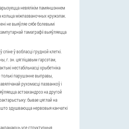
тарызуецца невялікім памяншэннем
а кольца міжпазваночных кружэлак.
ені не выяўляе сябе болевымі
 кампутарнай тамаграфіі выяўляецца
 спіне ў вобласці грудной клеткі.
, г. зн. цягліцавым гарсэтам,
ктыкі нестабільнасці хрыбетніка
е толькі парушэнне выправы,
авялічанай рухомасці пазванкоў і
яўляецца астэахандроз на другой
арактарыстыку: бывае цяглай на
, што здушваюцца нервовыя канчаткі
закранаюць усе структурныя