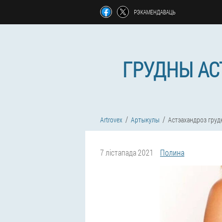
РЭКАМЕНДАВАЦЬ
ГРУДНЫ АС
Artrovex
Артыкулы
Астэахандроз грудн
7 лістапада 2021
Полина