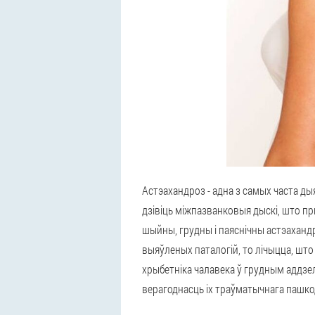
Астэахандроз - адна з самых часта д
дзівіць міжпазванковыя дыскі, што пр
шыйны, грудны і паяснічны астэахандр
выяўленых паталогій, то лічыцца, шт
хрыбетніка чалавека ў грудным аддзе
верагоднасць іх траўматычнага пашк