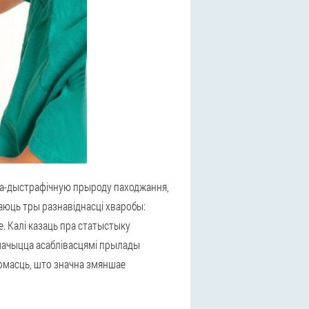
йна-дыстрафічную прыроду паходжання,
чаюць тры разнавіднасці хваробы:
. Калі казаць пра статыстыку
умачыцца асаблівасцямі прылады
хомасць, што значна змяншае