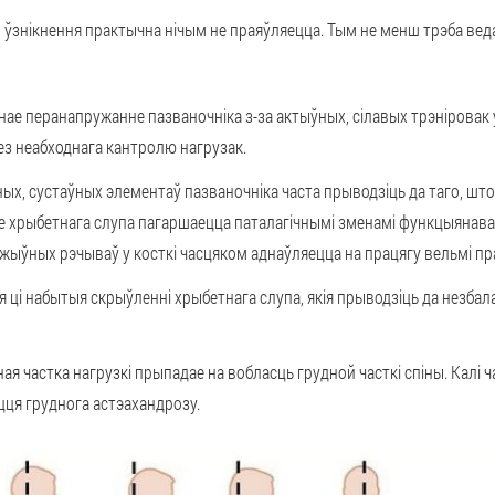
 ўзнікнення практычна нічым не праяўляецца. Тым не менш трэба веда
нае перанапружанне пазваночніка з-за актыўных, сілавых трэніровак
ез неабходнага кантролю нагрузак.
х, сустаўных элементаў пазваночніка часта прыводзіць да таго, што
 хрыбетнага слупа пагаршаецца паталагічнымі зменамі функцыянава
жыўных рэчываў у косткі часцяком аднаўляецца на працягу вельмі пр
і набытыя скрыўленні хрыбетнага слупа, якія прыводзіць да незбал
ная частка нагрузкі прыпадае на вобласць грудной часткі спіны. Калі
іцця груднога астэахандрозу.