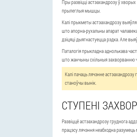
Пры развіцці астэахандрозу ў хворых п
прылеглыя мышцы.
Калі прыкметы астэахандрозу выяўляю
што апорна-рухальны апарат чалавека
дзіцяці дыягнастуецца рэдка. Але выя
Паталогія прыкладна аднолькава част
што жанчыны схільныя захворванню ч
Калі пачаць лячэнне астэахандрозу г
станоўчы вынік.
СТУПЕНІ ЗАХВО
Развіццё астэахандрозу груднога аддз
працэсу лячэння неабходна разумець м