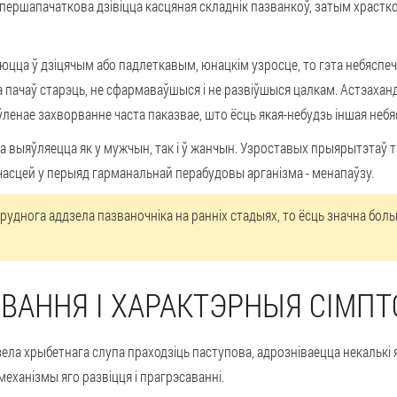
ершапачаткова дзівіцца касцяная складнік пазванкоў, затым храсткова
цца ў дзіцячым або падлеткавым, юнацкім узросце, то гэта небяспечн
 пачаў старэць, не сфармаваўшыся і не развіўшыся цалкам. Астэаханд
ўленае захворванне часта паказвае, што ёсць якая-небудзь іншая небя
а выяўляецца як у мужчын, так і ў жанчын. Узроставых прыярытэтаў т
асцей у перыяд гарманальнай перабудовы арганізма - менапаўзу.
руднога аддзела пазваночніка на ранніх стадыях, то ёсць значна боль
РВАННЯ І ХАРАКТЭРНЫЯ СІМП
ела хрыбетнага слупа праходзіць паступова, адрозніваецца некалькі 
еханізмы яго развіцця і прагрэсаванні.