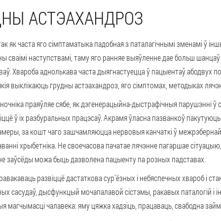
ДНЫ АСТЭАХАНДРОЗ
к як часта яго сімптаматыка падобная з паталагічнымі зменамі ў іншых
ны сваімі наступствамі, таму яго ранняе выяўленне дае больш шанцаў
ў. Хвароба аднолькава часта дыягнастуецца ў пацыентаў абодвух полу
кія выклікаюць грудны астэахандроз, яго сімптомах, методыках лячэн
ночніка праяўляе сябе, як дэгенерацыйна-дыстрафічныя парушэнні ў 
іццё ў іх разбуральных працэсаў. Акрамя ўласна пазванкоў пакутуюц
меры, за кошт чаго зашчамляюцца нервовыя канчаткі ў межрэбернай 
анні хрыбетніка. Не своечасова пачатае лячэнне пагаршае сітуацы
я не заўсёды можа быць дазволена пацыенту па розных падставах.
авакаваць развіццё дастаткова сур'ёзных і небяспечных хвароб і ста
х сасудаў, дысфункцый мочапалавой сістэмы, ракавых паталогій і інш
чныя магчымасці чалавека: яму цяжка хадзіць, працаваць, свабодна зай