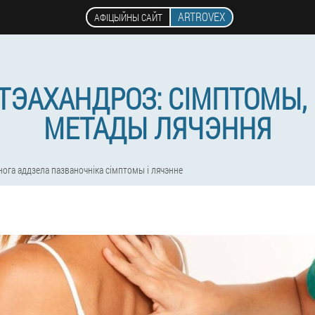
ARTROVEX
АФІЦЫЙНЫ САЙТ
ТЭАХАНДРОЗ: СІМПТОМЫ,
МЕТАДЫ ЛЯЧЭННЯ
ога аддзела пазваночніка сімптомы і лячэнне