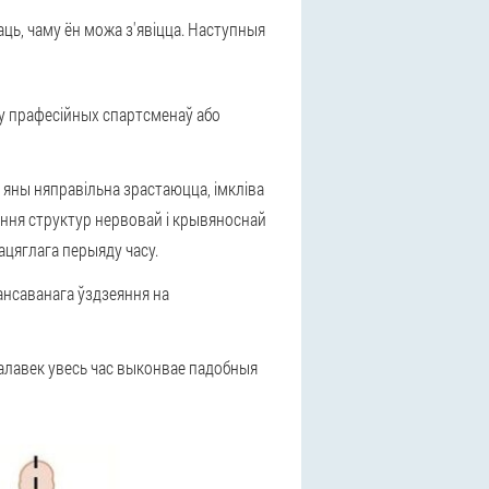
ць, чаму ён можа з'явіцца. Наступныя
 у прафесійных спартсменаў або
 яны няправільна зрастаюцца, імкліва
ння структур нервовай і крывяноснай
ацяглага перыяду часу.
ансаванага ўздзеяння на
 чалавек увесь час выконвае падобныя