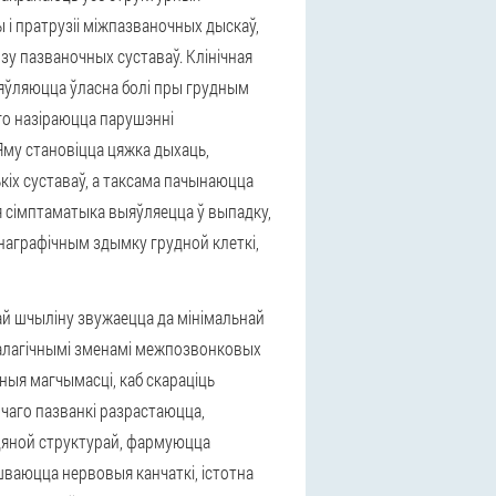
 і пратрузіі міжпазваночных дыскаў,
зу пазваночных суставаў. Клінічная
з'яўляюцца ўласна болі пры грудным
го назіраюцца парушэнні
Яму становіцца цяжка дыхаць,
ькіх суставаў, а таксама пачынаюцца
ая сімптаматыка выяўляецца ў выпадку,
награфічным здымку грудной клеткі,
ай шчыліну звужаецца да мінімальнай
талагічнымі зменамі межпозвонковых
ныя магчымасці, каб скараціць
 чаго пазванкі разрастаюцца,
цяной структурай, фармуюцца
ваюцца нервовыя канчаткі, істотна