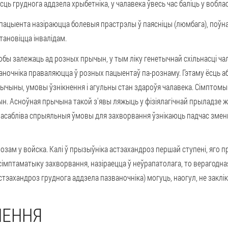
ь груднога аддзела хрыбетніка, у чалавека ўвесь час баліць у воблас
 пацыента назіраюцца болевыя прастрэлы ў паясніцы (люмбага), поўна
тановіцца інвалідам.
ы залежаць ад розных прычын, у тым ліку генетычнай схільнасці чал
аночніка праваляюцца ў розных пацыентаў па-рознаму. Гэтаму ёсць аб
чыны, умовы ўзнікнення і агульны стан здароўя чалавека. Сімптомы
ын. Асноўная прычына такой з'явы ляжыць у фізіялагічнай прыладзе ж
 асабліва спрыяльныя ўмовы для захворвання ўзнікаюць падчас зме
дрозам у войска. Калі ў прызыўніка астэахандроз першай ступені, яго п
імптаматыку захворвання, назіраецца ў неўрапатолага, то верагодна
стэахандроз груднога аддзела пазваночніка) могуць, наогул, не заклік
ЛЕННЯ