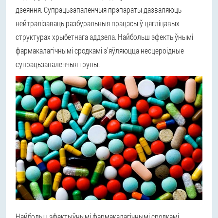
дзеяння. Супрацьзапаленчыя прэпараты дазваляюць
нейтралізаваць разбуральныя працэсы ў цягліцавых
структурах хрыбетнага аддзела. Найбольш эфектыўнымі
фармакалагічнымі сродкамі з'яўляюцца несцероідные
супрацьзапаленчыя групы.
Найбольш эфектыўнымі фармакалагічнымі сродкамі