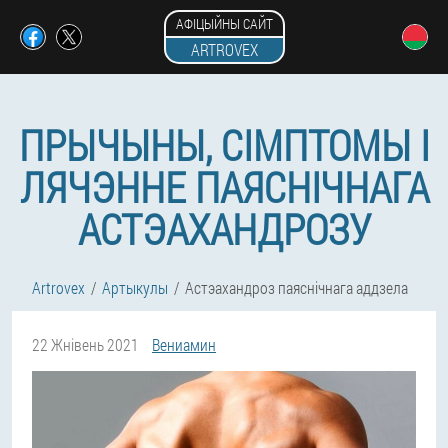
АФІЦЫЙНЫ САЙТ
ARTROVEX
ПРЫЧЫНЫ, СІМПТОМЫ І
ЛЯЧЭННЕ ПАЯСНІЧНАГА
АСТЭАХАНДРОЗУ
Artrovex
Артыкулы
Астэахандроз паяснічнага аддзела
22 Жнівень 2021
Вениамин