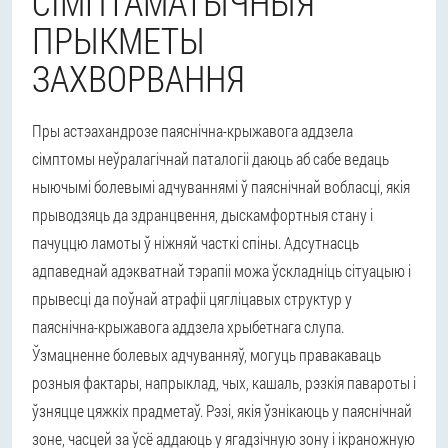
СІМПТАМАТЫЧНЫЯ
ПРЫКМЕТЫ
ЗАХВОРВАННЯ
Пры астэахандрозе паяснічна-крыжавога аддзела
сімптомы неўралагічнай паталогіі даюць аб сабе ведаць
ныючымі болевымі адчуваннямі ў паяснічнай вобласці, якія
прыводзяць да здранцвення, дыскамфортныя стану і
пачуццю ламоты ў ніжняй часткі спіны. Адсутнасць
адпаведнай адэкватнай тэрапіі можа ўскладніць сітуацыю і
прывесці да поўнай атрафіі цягліцавых структур у
паяснічна-крыжавога аддзела хрыбетнага слупа.
Ўзмацненне болевых адчуванняў, могуць правакаваць
розныя фактары, напрыклад, чых, кашаль, рэзкія павароты і
ўзняцце цяжкіх прадметаў. Рэзі, якія ўзнікаюць у паяснічнай
зоне, часцей за ўсё аддаюць у ягадзічную зону і ікраножную