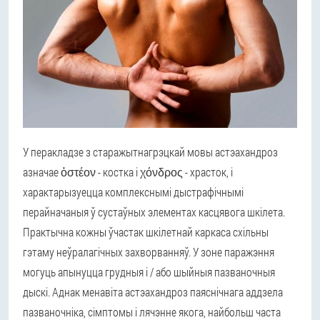
У перакладзе з старажытнагрэцкай мовы астэахандроз
азначае ὀστέον - костка і χόνδρος - храсток, і
характарызуецца комплекснымі дыстрафічнымі
перайначаныя ў сустаўных элементах касцявога шкілета.
Практычна кожны ўчастак шкілетнай каркаса схільны
гэтаму неўралагічных захворванняў. У зоне паражэння
могуць апынуцца грудныя і / або шыйныя пазваночныя
дыскі. Аднак менавіта астэахандроз паяснічнага аддзела
пазваночніка, сімптомы і лячэнне якога, найбольш часта