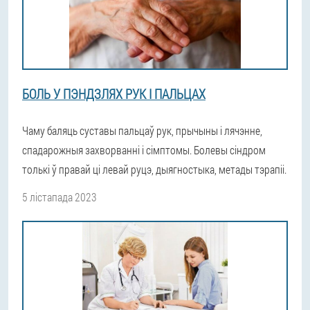
БОЛЬ У ПЭНДЗЛЯХ РУК І ПАЛЬЦАХ
Чаму баляць суставы пальцаў рук, прычыны і лячэнне,
спадарожныя захворванні і сімптомы. Болевы сіндром
толькі ў правай ці левай руцэ, дыягностыка, метады тэрапіі.
5 лістапада 2023