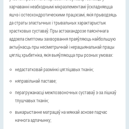
харчаванні неабходнымі мікраэлементамі ўскладняецца
яшчэ і остеохондротическими працэсамі, якія прыводзяць
да страты эластычных і трывальных характарыстык
храстковых суставаў. Пры астэахандрозе паяснічнага
аддзела сімптомы захворвання праяўляюць найбольшую
актыўнасць пры несіметрычнай і нерацыянальнай працы
цягліц хрыбетніка, якія выяўляюцца пры розных умовах:
недастатковай размінкі цягліцавых тканін;
няправільнай паставе;
перагружанасці межпозвоночных суставаў з-за лішкаў
тлушчавых тканін;
выкарыстанне матрацаў на мяккай аснове падчас
начнога адпачынку;