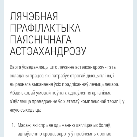
ЛЯЧЭБНАЯ
ПРАФІЛАКТЫКА
ПАЯСНІЧНАГА
АСТЭАХАНДРОЗУ
Варта ўсведамляць, што лячэнне астэахандрозу - гэта
складаны працэс, які патрабуе строгай дысцыпліны, і
выразнага выканання ўсіх прадпісанняў лечыць лекара.
Абавязковай умовай поўнага аднаўлення арганізма
з'яўляецца правядзенне ўсіх этапаў комплекснай тэрапіі, у
якую сыходзіць:
Масаж, які спрыяе здыманню цягліцавых боляў,
аднаўленню кровазвароту ў праблемных зонах