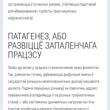
сустракаюцца ў сучасных умовах, з'яўляецца падставай
для абмеркавання і турботы практыкуючых
неўрапатолагаў.
ПАТАГЕНЕЗ, АБО
РАЗВІЦЦЁ ЗАПАЛЕНЧАГА
ПРАЦЭСУ
Любы арганізм у працэсе сталення мяняе сваю фізіялогію.
Так, дзякуючы гэтаму, адбываюцца дыфузныя змены ў
сасудзістай рэчышчы межпозвоночных дыскаў касцявога
шкілета. Падача пажыўных рэчываў на паяснічны аддзел
пазваночніка ўскладняецца з-за розных траўматычных
станаў і / або пастаянных дынамічных нагрузак на гэты
ўчастак хрыбетнага каркаса. Непаўнавартаснасць ў