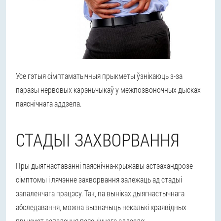
Усе гэтыя сімптаматычныя прыкметы ўзнікаюць з-за
паразы нервовых карэньчыкаў у межпозвоночных дысках
паяснічнага аддзела.
СТАДЫІ ЗАХВОРВАННЯ
Пры дыягнаставанні паяснічна-крыжавы астэахандрозе
сімптомы і лячэнне захворвання залежаць ад стадыі
запаленчага працэсу. Так, па выніках дыягнастычнага
абследавання, можна вызначыць некалькі краявідных
прыкмет запалення паяснічнага аддзела: