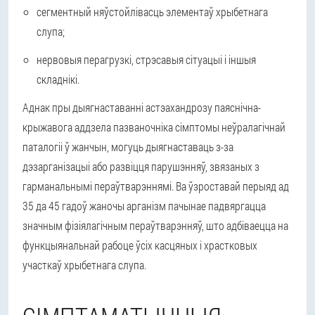
сегментный няўстойлівасць элементаў хрыбетнага
слупа;
нервовыя перагрузкі, стрэсавыя сітуацыі і іншыя
складнікі.
Аднак пры дыягнаставанні астэахандрозу паяснічна-
крыжавога аддзела пазваночніка сімптомы неўралагічнай
паталогіі ў жанчын, могуць дыягнаставаць з-за
дэзарганізацыі або развіцця парушэнняў, звязаных з
гарманальнымі пераўтварэннямі. Ва ўзроставай перыяд ад
35 да 45 гадоў жаночы арганізм пачынае падвяргацца
значным фізіялагічным пераўтварэнняў, што адбіваецца на
функцыянальнай рабоце ўсіх касцяных і храстковых
участкаў хрыбетнага слупа.