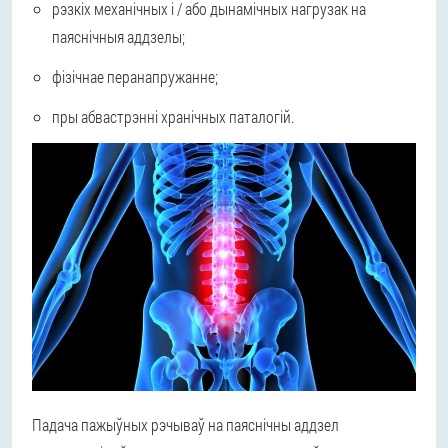
рэзкіх механічных і / або дынамічных нагрузак на
паяснічныя аддзелы;
фізічнае перанапружанне;
пры абвастрэнні хранічных паталогій.
Падача пажыўных рэчываў на паяснічны аддзел