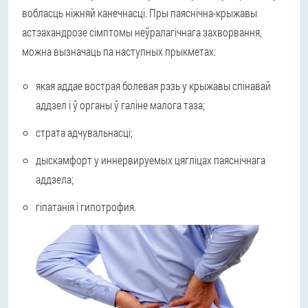
вобласць ніжняй канечнасці. Пры паяснічна-крыжавы
астэахандрозе сімптомы неўралагічнага захворвання,
можна вызначаць па наступных прыкметах:
якая аддае вострая болевая рэзь у крыжавы спінавай
аддзел і ў органы ў галіне малога таза;
страта адчувальнасці;
дыскамфорт у иннервируемых цягліцах паяснічнага
аддзела;
гіпатанія і гипотрофия.