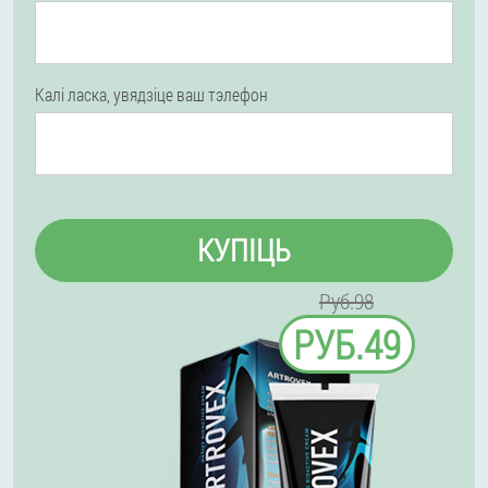
Калі ласка, увядзіце ваш тэлефон
КУПІЦЬ
Руб.98
РУБ.49