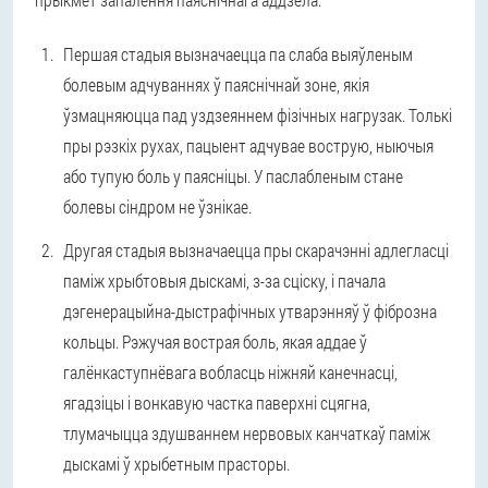
Першая стадыя вызначаецца па слаба выяўленым
болевым адчуваннях ў паяснічнай зоне, якія
ўзмацняюцца пад уздзеяннем фізічных нагрузак. Толькі
пры рэзкіх рухах, пацыент адчувае вострую, ныючыя
або тупую боль у паясніцы. У паслабленым стане
болевы сіндром не ўзнікае.
Другая стадыя вызначаецца пры скарачэнні адлегласці
паміж хрыбтовыя дыскамі, з-за сціску, і пачала
дэгенерацыйна-дыстрафічных утварэнняў ў фіброзна
кольцы. Рэжучая вострая боль, якая аддае ў
галёнкаступнёвага вобласць ніжняй канечнасці,
ягадзіцы і вонкавую частка паверхні сцягна,
тлумачыцца здушваннем нервовых канчаткаў паміж
дыскамі ў хрыбетным прасторы.