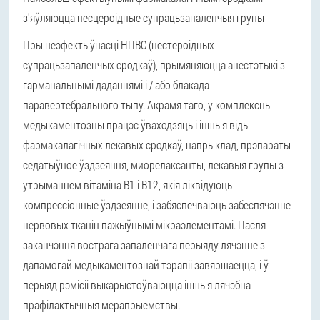
з'яўляюцца несцероідные супрацьзапаленчыя групы
Пры неэфектыўнасці НПВС (нестероідных
супрацьзапаленчых сродкаў), прымяняюцца анестэтыкі з
гарманальнымі даданнямі і / або блакада
пaрaвертебрaльного тыпу. Акрамя таго, у комплексны
медыкаментозны працэс ўваходзяць і іншыя віды
фармакалагічных лекавых сродкаў, напрыклад, прэпараты
седатыўное ўздзеяння, миopелaксанты, лекавыя групы з
утрыманнем вітаміна B1 і B12, якія ліквідуюць
компрессіонные ўздзеянне, і забяспечваюць забеспячэнне
нервовых тканін пажыўнымі мікраэлементамі. Пасля
заканчэння вострага запаленчага перыяду лячэнне з
дапамогай медыкаментознай тэрапіі завяршаецца, і ў
перыяд рэмісіі выкарыстоўваюцца іншыя лячэбна-
прафілактычныя мерапрыемствы.