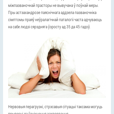
міжпазваночнай прасторы не вывучана ў поўнай меры.
Пры астэахандрозе паяснічнага аддзела пазваночніка
сімптомы праяў неўралагічнай паталогіі часта адчуваюць
на сабе людзі сярэдняга ўзросту ад 35 да 45 гадоў.
Нервовыя перагрузкі, стрэсавыя сітуацыі таксама могуць
прывесці да ўзнікнення захворвання.