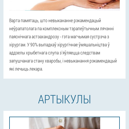
Варта памятаць, што невыкананне рэкамендацый
неўрапатолага па комплексным тэрапеўтычным лячэнні
паяснічнага астэахандрозу - гэта магчымая сустрэча з
хірургам. У 90% выпадкаў хірургічнае ўмяшальніцтва ў
аддзелы хрыбетнага слупа з'яўляецца следствам
запушчанага стану хваробы, і невыканання рэкамендацый
які лечыць лекара.
АРТЫКУЛЫ