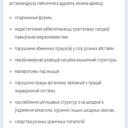
астэахандрозу паяснічнага аддзела, можна аднесці:
спадчынныя формы;
недастатковая забяспечанасць храстковых сасудаў
пажыўнымі мікраэлементамі;
парушэнне абменных працэсаў у сілу розных абставін;
нераўнамернае развіццё касцёва-мышачнай структуры;
маларухомы лад жыцця;
парушэнні працы арганізма, звязаныя з працай
эндакрыннай сістэмы;
паслабленне цягліцавых структур з-за шкоднага
ўздзеяння алкаголю, курэння і іншых шкодных звычак;
следства розных хранічных паталогій;