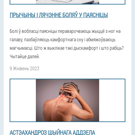
ПРЫЧЫНЫ І ЛЯЧЭННЕ БОЛЯЎ У ПАЯСНІЦЫ
Болі ў вобласці паясніцы пераварочваюць жыццё з ног на
галаву, пазбаўляюць камфортнага сну і абмяжоўваюць
магчымасці. Што ж выклікае такі дыскамфорт і што рабіць?
Чытайце далей.
9 Жнівень 2022
АСТЭАХАНДРОЗ ШЫЙНАГА АДДЗЕЛА