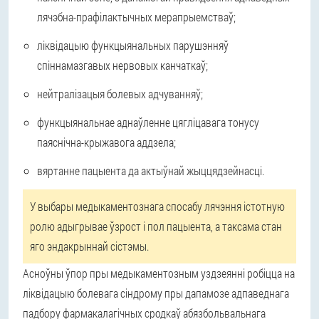
лячэбна-прафілактычных мерапрыемстваў;
ліквідацыю функцыянальных парушэнняў
спіннамазгавых нервовых канчаткаў;
нейтралізацыя болевых адчуванняў;
функцыянальнае аднаўленне цягліцавага тонусу
паяснічна-крыжавога аддзела;
вяртанне пацыента да актыўнай жыццядзейнасці.
У выбары медыкаментознага спосабу лячэння істотную
ролю адыгрывае ўзрост і пол пацыента, а таксама стан
яго эндакрыннай сістэмы.
Асноўны ўпор пры медыкаментозным уздзеянні робіцца на
ліквідацыю болевага сіндрому пры дапамозе адпаведнага
падбору фармакалагічных сродкаў абязбольвальнага