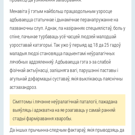
Менавіта ў гэтым найбольш працаздольным узросце
адбываецца статычнае і дынамічнае перанапружанне на
пазваночны слуп. Аднак, па назіраннях спецыялістаў, боль у
спіне, пачынае турбаваць усё часцей людзей малодшай
узроставай катэгорыі. Так ужо ў перыяд ад 18 да 25 гадоў
маладыя людзі становяцца пацыентамі неўралагічных
лячэбных аддзяленняў. Адбываецца гэта з-за слабой
фізічнай актыўнасці, залішняга вагі, парушэнні паставы і
агульнай дэфармацыі суставаў, якія выклікаюць паяснічны
астэахандроз.
Сімптомы і лячэнне неўралагічнай паталогіі, пажадана
выяўляць і адэкватна на яе рэагаваць у самай ранняй
стадыі фарміравання хваробы.
Да іншых прычынна-следчым фактараў, якія прыводзяць да