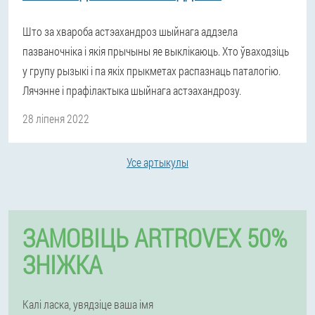
Што за хвароба астэахандроз шыйнага аддзела
пазваночніка і якія прычыны яе выклікаюць. Хто ўваходзіць
у групу рызыкі і па якіх прыкметах распазнаць паталогію.
Лячэнне і прафілактыка шыйнага астэахандрозу.
28 ліпеня 2022
Усе артыкулы
ЗАМОВІЦЬ ARTROVEX 50%
ЗНІЖКА
Калі ласка, увядзіце ваша імя