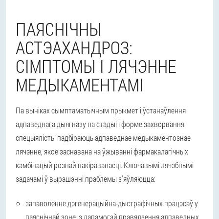
ПАЯСНІЧНЫ
АСТЭАХАНДРОЗ:
СІМПТОМЫ І ЛЯЧЭННЕ
МЕДЫКАМЕНТАМІ
Па выніках сымптаматычным прыкмет і ўстанаўлення
адпаведнага дыягназу па стадыі і форме захворвання
спецыялісты падбіраюць адпаведнае медыкаментознае
лячэнне, якое заснавана на ўжыванні фармакалагічных
камбінацый рознай накіраванасці. Ключавымі лячэбнымі
задачамі ў вырашэнні праблемы з'яўляюцца:
запаволенне дэгенерацыйна-дыстрафічных працэсаў у
паяснічнай зоне, з дапамогай правядзення адпаведных