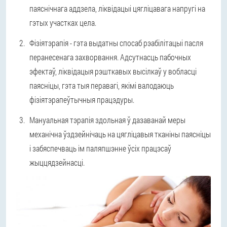
паяснічнага аддзела, ліквідацыі цягліцавага напругі на
гэтых участках цела.
Фізіятэрапія - гэта выдатны спосаб рэабілітацыі пасля
перанесенага захворвання. Адсутнасць пабочных
эфектаў, ліквідацыя рэшткавых высілкаў у вобласці
паясніцы, гэта тыя перавагі, якімі валодаюць
фізіятэрапеўтычныя працэдуры.
Мануальная тэрапія здольная ў дазаванай меры
механічна ўздзейнічаць на цягліцавыя тканіны паясніцы
і забяспечваць ім паляпшэнне ўсіх працэсаў
жыццядзейнасці.