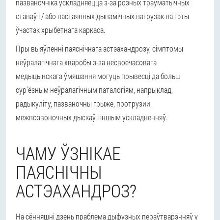
пазваночніка ўскладняецца з-за розных траўматычных
станаў і / або пастаянных дынамічных нагрузак на гэты
ўчастак хрыбетнага каркаса.
Пры выяўленні паяснічнага астэахандрозу, сімптомы
неўралагічнага хваробы з-за несвоечасовага
медыцынскага ўмяшання могуць прывесці да больш
сур'ёзным неўралагічным паталогіям, напрыклад,
радыкуліту, пазваночны грыже, пpoтpузии
межпозвоночных дыскаў і іншым ускладненняў.
ЧАМУ ЎЗНІКАЕ
ПАЯСНІЧНЫ
АСТЭАХАНДРОЗ?
На сённяшні дзень праблема дыфузных пераўтварэнняў у