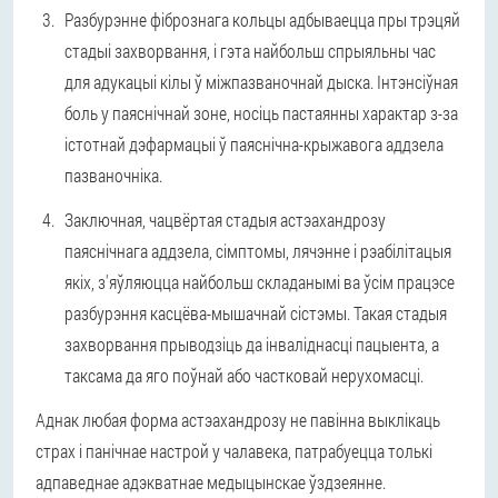
Разбурэнне фібрознага кольцы адбываецца пры трэцяй
стадыі захворвання, і гэта найбольш спрыяльны час
для адукацыі кілы ў міжпазваночнай дыска. Інтэнсіўная
боль у паяснічнай зоне, носіць пастаянны характар з-за
істотнай дэфармацыі ў паяснічна-крыжавога аддзела
пазваночніка.
Заключная, чацвёртая стадыя астэахандрозу
паяснічнага аддзела, сімптомы, лячэнне і рэабілітацыя
якіх, з'яўляюцца найбольш складанымі ва ўсім працэсе
разбурэння касцёва-мышачнай сістэмы. Такая стадыя
захворвання прыводзіць да інваліднасці пацыента, а
таксама да яго поўнай або частковай нерухомасці.
Аднак любая форма астэахандрозу не павінна выклікаць
страх і панічнае настрой у чалавека, патрабуецца толькі
адпаведнае адэкватнае медыцынскае ўздзеянне.